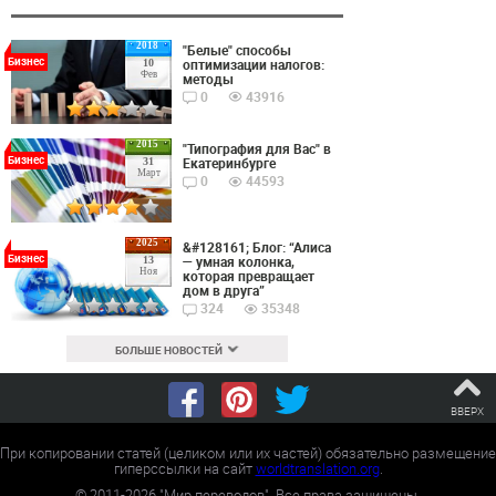
2018
"Белые" способы
Бизнес
оптимизации налогов:
10
Фев
методы
0
43916
2015
"Типография для Вас" в
Бизнес
Екатеринбурге
31
Март
0
44593
2025
&#128161; Блог: “Алиса
Бизнес
— умная колонка,
13
Ноя
которая превращает
дом в друга”
324
35348
БОЛЬШЕ НОВОСТЕЙ
ВВЕРХ
При копировании статей (целиком или их частей) обязательно размещение
гиперссылки на сайт
worldtranslation.org
.
©
2011-2026
"Мир переводов". Все права защищены.