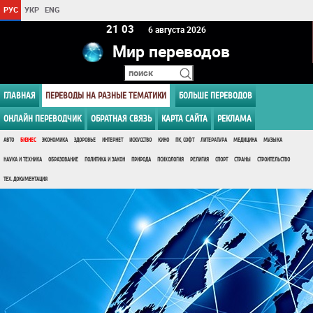
РУС
УКР
ENG
21:03
6 августа 2026
Мир переводов
ГЛАВНАЯ
ПЕРЕВОДЫ НА РАЗНЫЕ ТЕМАТИКИ
БОЛЬШЕ ПЕРЕВОДОВ
ОНЛАЙН ПЕРЕВОДЧИК
ОБРАТНАЯ СВЯЗЬ
КАРТА САЙТА
РЕКЛАМА
АВТО
БИЗНЕС
ЭКОНОМИКА
ЗДОРОВЬЕ
ИНТЕРНЕТ
ИСКУССТВО
КИНО
ПК, СОФТ
ЛИТЕРАТУРА
МЕДИЦИНА
МУЗЫКА
НАУКА И ТЕХНИКА
ОБРАЗОВАНИЕ
ПОЛИТИКА И ЗАКОН
ПРИРОДА
ПСИХОЛОГИЯ
РЕЛИГИЯ
СПОРТ
СТРАНЫ
СТРОИТЕЛЬСТВО
ТЕХ. ДОКУМЕНТАЦИЯ