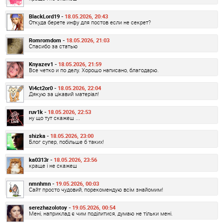
BlackLord19 -
18.05.2026, 20:43
Откуда берете инфу для постов если не секрет?
Romromdom -
18.05.2026, 21:03
Спасибо за статью
Knyazev1 -
18.05.2026, 21:59
Все четко и по делу. Хорошо написано, благодарю.
Vi4ct2or0 -
18.05.2026, 22:04
Дякую за цікавий матеріал!
ruv1k -
18.05.2026, 22:53
ну що тут скажеш ...
shizka -
18.05.2026, 23:00
Блог супер, побільше б таких!
ka0313r -
18.05.2026, 23:56
краще і не скажеш
nmnhmn -
19.05.2026, 00:03
Сайт просто чудовий, порекомендую всім знайомим!
serezhazolotoy -
19.05.2026, 00:54
Мені, наприклад є чим поділитися, думаю не тільки мені.