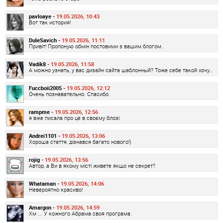
pavloaye -
19.05.2026, 10:43
Вот так история!
DuleSavich -
19.05.2026, 11:11
Привіт! Пропоную обмін постовими з вашим блогом.
Vadik8 -
19.05.2026, 11:58
А можно узнать, у вас дизайн сайта шаблонный? Тоже себе такой хочу…
Fuccboii2005 -
19.05.2026, 12:12
Очень познавательно. Спасибо.
rampme -
19.05.2026, 12:56
я вже писала про це в своєму блозі
Andrei1101 -
19.05.2026, 13:06
Хороша стаття, дізнався багато нового!)
rojig -
19.05.2026, 13:56
Автор, а Ви в якому місті живете якщо не секрет?
Whataman -
19.05.2026, 14:06
Невероятно красиво!
Amargon -
19.05.2026, 14:59
Хм ... У кожного Абрама своя програма.