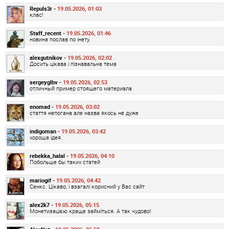
Repuls3r -
19.05.2026, 01:03
клас!
Staff_recent -
19.05.2026, 01:46
новина послав по інету.
alexgutnikov -
19.05.2026, 02:02
Досить цікава і пізнавальна тема
sergeyglbv -
19.05.2026, 02:53
отличный пример стоящего материала
enomad -
19.05.2026, 03:02
стаття непогана але назва якось не дуже
indigoman -
19.05.2026, 03:42
хороша ідея.
rebekka_halal -
19.05.2026, 04:10
Побольше бы таких статей
mariogif -
19.05.2026, 04:42
Сенкс. Цікаво, і взагалі корисний у Вас сайт
alex2k7 -
19.05.2026, 05:15
Монетизацією краще займіться. А так чудово!