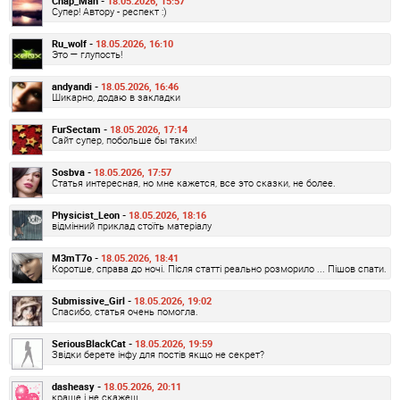
Chap_Man -
18.05.2026, 15:57
Супер! Автору - респект :)
Ru_wolf -
18.05.2026, 16:10
Это — глупость!
andyandi -
18.05.2026, 16:46
Шикарно, додаю в закладки
FurSectam -
18.05.2026, 17:14
Сайт супер, побольше бы таких!
Sosbva -
18.05.2026, 17:57
Статья интересная, но мне кажется, все это сказки, не более.
Physicist_Leon -
18.05.2026, 18:16
відмінний приклад стоїть матеріалу
M3mT7o -
18.05.2026, 18:41
Коротше, справа до ночі. Після статті реально розморило ... Пішов спати.
Submissive_Girl -
18.05.2026, 19:02
Спасибо, статья очень помогла.
SeriousBlackCat -
18.05.2026, 19:59
Звідки берете інфу для постів якщо не секрет?
dasheasy -
18.05.2026, 20:11
краще і не скажеш