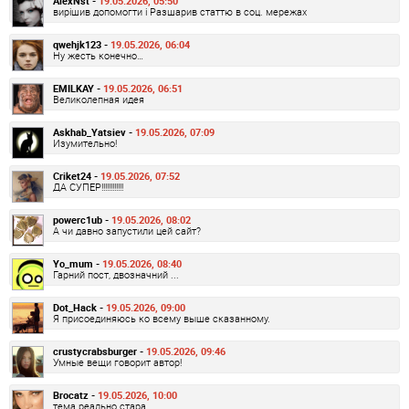
AlexNst -
19.05.2026, 05:50
вирішив допомогти і Разшарив статтю в соц. мережах
qwehjk123 -
19.05.2026, 06:04
Ну жесть конечно…
EMILKAY -
19.05.2026, 06:51
Великолепная идея
Askhab_Yatsiev -
19.05.2026, 07:09
Изумительно!
Criket24 -
19.05.2026, 07:52
ДА СУПЕР!!!!!!!!!!!!
powerc1ub -
19.05.2026, 08:02
А чи давно запустили цей сайт?
Yo_mum -
19.05.2026, 08:40
Гарний пост, двозначний ...
Dot_Hack -
19.05.2026, 09:00
Я присоединяюсь ко всему выше сказанному.
crustycrabsburger -
19.05.2026, 09:46
Умные вещи говорит автор!
Brocatz -
19.05.2026, 10:00
тема реально стара