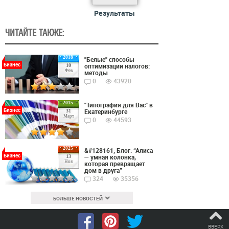
Результаты
ЧИТАЙТЕ ТАКЖЕ:
2018
"Белые" способы
Бизнес
оптимизации налогов:
10
Фев
методы
0
43920
2015
"Типография для Вас" в
Бизнес
Екатеринбурге
31
Март
0
44593
2025
&#128161; Блог: “Алиса
Бизнес
— умная колонка,
13
Ноя
которая превращает
дом в друга”
324
35356
БОЛЬШЕ НОВОСТЕЙ
ВВЕРХ