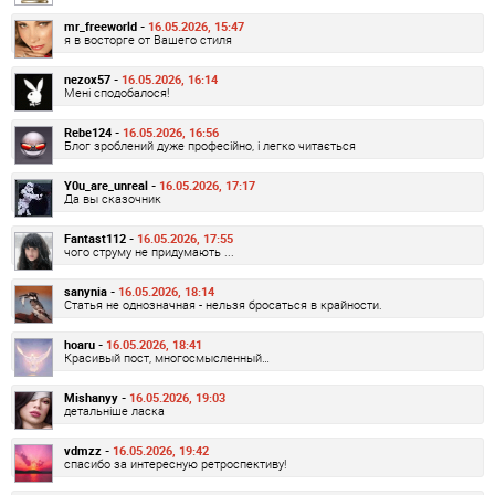
mr_freeworld -
16.05.2026, 15:47
я в восторге от Вашего стиля
nezox57 -
16.05.2026, 16:14
Мені сподобалося!
Rebe124 -
16.05.2026, 16:56
Блог зроблений дуже професійно, і легко читається
Y0u_are_unreal -
16.05.2026, 17:17
Да вы сказочник
Fantast112 -
16.05.2026, 17:55
чого струму не придумають ...
sanynia -
16.05.2026, 18:14
Статья не однозначная - нельзя бросаться в крайности.
hoaru -
16.05.2026, 18:41
Красивый пост, многосмысленный…
Mishanyy -
16.05.2026, 19:03
детальніше ласка
vdmzz -
16.05.2026, 19:42
спасибо за интересную ретроспективу!