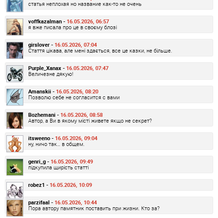
статья неплохая но название как-то не очень
voffkazalman -
16.05.2026, 06:57
я вже писала про це в своєму блозі
girslover -
16.05.2026, 07:04
Стаття цікава, але мені здається, все це казки, не більше.
Purple_Xanax -
16.05.2026, 07:47
Величезне дякую!
Amanskii -
16.05.2026, 08:20
Позволю себе не согласится с вами
Bozhemani -
16.05.2026, 08:58
Автор, а Ви в якому місті живете якщо не секрет?
itsweeno -
16.05.2026, 09:04
ну, ничо так… в общем.
genri_g -
16.05.2026, 09:49
підкупила щирість статті
robez1 -
16.05.2026, 10:09
parzifaal -
16.05.2026, 10:44
Пора автору памятник поставить при жизни. Кто за?