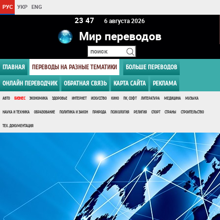
РУС
УКР
ENG
23:47
6 августа 2026
Мир переводов
ГЛАВНАЯ
ПЕРЕВОДЫ НА РАЗНЫЕ ТЕМАТИКИ
БОЛЬШЕ ПЕРЕВОДОВ
ОНЛАЙН ПЕРЕВОДЧИК
ОБРАТНАЯ СВЯЗЬ
КАРТА САЙТА
РЕКЛАМА
АВТО
БИЗНЕС
ЭКОНОМИКА
ЗДОРОВЬЕ
ИНТЕРНЕТ
ИСКУССТВО
КИНО
ПК, СОФТ
ЛИТЕРАТУРА
МЕДИЦИНА
МУЗЫКА
НАУКА И ТЕХНИКА
ОБРАЗОВАНИЕ
ПОЛИТИКА И ЗАКОН
ПРИРОДА
ПСИХОЛОГИЯ
РЕЛИГИЯ
СПОРТ
СТРАНЫ
СТРОИТЕЛЬСТВО
ТЕХ. ДОКУМЕНТАЦИЯ