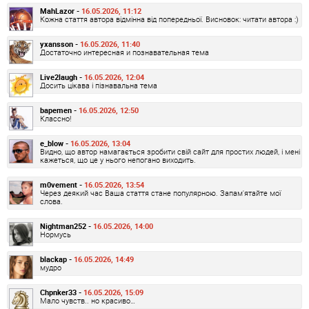
MahLazor -
16.05.2026, 11:12
Кожна стаття автора відмінна від попередньої. Висновок: читати автора :)
yxansson -
16.05.2026, 11:40
Достаточно интересная и познавательная тема
Live2laugh -
16.05.2026, 12:04
Досить цікава і пізнавальна тема
bapemen -
16.05.2026, 12:50
Классно!
e_blow -
16.05.2026, 13:04
Видно, що автор намагається зробити свій сайт для простих людей, і мені
кажеться, що це у нього непогано виходить.
m0vement -
16.05.2026, 13:54
Через деякий час Ваша стаття стане популярною. Запам'ятайте мої
слова.
Nightman252 -
16.05.2026, 14:00
Нормусь
blackap -
16.05.2026, 14:49
мудро
Chpnker33 -
16.05.2026, 15:09
Мало чувств.. но красиво…