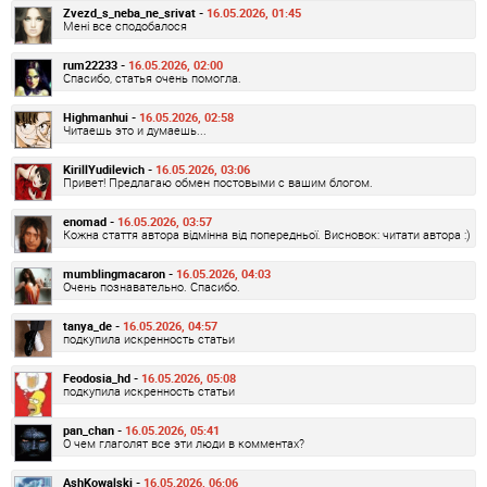
Zvezd_s_neba_ne_srivat -
16.05.2026, 01:45
Мені все сподобалося
rum22233 -
16.05.2026, 02:00
Спасибо, статья очень помогла.
Highmanhui -
16.05.2026, 02:58
Читаешь это и думаешь...
KirillYudilevich -
16.05.2026, 03:06
Привет! Предлагаю обмен постовыми с вашим блогом.
enomad -
16.05.2026, 03:57
Кожна стаття автора відмінна від попередньої. Висновок: читати автора :)
mumblingmacaron -
16.05.2026, 04:03
Очень познавательно. Спасибо.
tanya_de -
16.05.2026, 04:57
подкупила искренность статьи
Feodosia_hd -
16.05.2026, 05:08
подкупила искренность статьи
pan_chan -
16.05.2026, 05:41
О чем глаголят все эти люди в комментах?
AshKowalski -
16.05.2026, 06:06