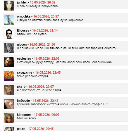
junkler -
16.05.2026, 20:02
щось в цьому є, безумовно
ornochka -
16.05.2026, 20:57
Дякую за статтю виявилася дуже корисною.
Eligosss -
16.05.2026, 21:14
отлично!!! Все супер!
glucon -
16.05.2026, 21:50
Я звичайно, мало, що тямлю в даній темі, але постараюся осилити.
eaglesias -
16.05.2026, 22:05
Потиснув би руку автору, і дав по морді всім його ненависникам.
xxcuzxme -
16.05.2026, 22:45
тема реально старая
aka_b -
16.05.2026, 23:07
я в восторге от Вашего стиля
ImDoode -
16.05.2026, 23:42
Громкий заголовок и статья норм - можно ловить траф с ПС
k1master -
17.05.2026, 00:07
Мне не ясно.
ghtxn -
17.05.2026, 00:45