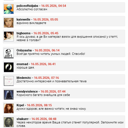
policeofhidjabs -
16.05.2026, 04:54
Абсолютно согласен
katewelle -
16.05.2026, 05:05
відмінно викладаєте
bigbooms -
16.05.2026, 05:45
Я ось думаю, а де Ви матеріал взяли для вирішення описаної у статті,
невже з голови?
Onlyyasha -
16.05.2026, 06:14
Всегда приятно читать умных людей. Спасибо!
enomad -
16.05.2026, 06:41
хороша ідея.
Medemitc -
16.05.2026, 07:16
Достаточно интересная и познавательная тема
wendyviolence -
16.05.2026, 07:44
Корисного багато знайшла для себе
Krpel -
16.05.2026, 08:15
думки здорові, але важко читати, не знаю чому.
shakurrr -
16.05.2026, 08:48
Через некоторое время Ваша статья станет популярной. Запомните мои
слова.