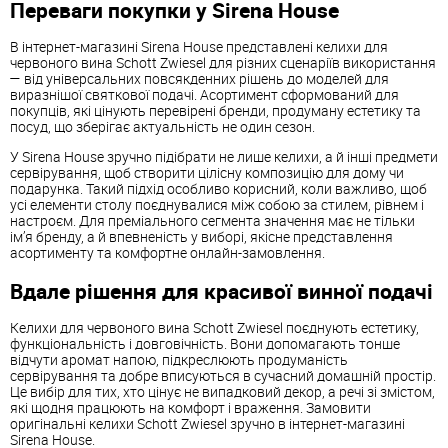
Переваги покупки у Sirena House
В інтернет-магазині Sirena House представлені келихи для
червоного вина Schott Zwiesel для різних сценаріїв використання
— від універсальних повсякденних рішень до моделей для
виразнішої святкової подачі. Асортимент сформований для
покупців, які цінують перевірені бренди, продуману естетику та
посуд, що зберігає актуальність не один сезон.
У Sirena House зручно підібрати не лише келихи, а й інші предмети
сервірування, щоб створити цілісну композицію для дому чи
подарунка. Такий підхід особливо корисний, коли важливо, щоб
усі елементи столу поєднувалися між собою за стилем, рівнем і
настроєм. Для преміального сегмента значення має не тільки
ім’я бренду, а й впевненість у виборі, якісне представлення
асортименту та комфортне онлайн-замовлення.
Вдале рішення для красивої винної подачі
Келихи для червоного вина Schott Zwiesel поєднують естетику,
функціональність і довговічність. Вони допомагають тонше
відчути аромат напою, підкреслюють продуманість
сервірування та добре вписуються в сучасний домашній простір.
Це вибір для тих, хто цінує не випадковий декор, а речі зі змістом,
які щодня працюють на комфорт і враження. Замовити
оригінальні келихи Schott Zwiesel зручно в інтернет-магазині
Sirena House.