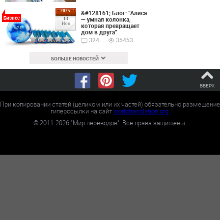
2025
&#128161; Блог: “Алиса
Бизнес
— умная колонка,
13
Ноя
которая превращает
дом в друга”
324
35453
БОЛЬШЕ НОВОСТЕЙ
ВВЕРХ
При копировании статей (целиком или их частей) обязательно размещение
гиперссылки на сайт
worldtranslation.org
.
©
2011-2026
"Мир переводов". Все права защищены.