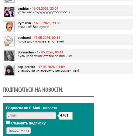
truthits -
16.05.2026, 23:04
ух ты как крууууууууууутооооооо))
Rymshin -
16.05.2026, 23:59
отлично!!! Все супер!
sociated -
17.05.2026, 00:14
Готов дискутировать по теме?
Dolanrolan -
17.05.2026, 00:41
Куль надо таких статей по-больше!
cap_pereira -
17.05.2026, 01:09
спасибо за интересную ретроспективу!
ПОДПИСАТЬСЯ НА НОВОСТИ:
Подписка по E-Mail - новости
4701
Отменить подписку