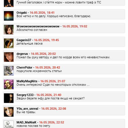
Гучний заголовок і стаття норм - можна ловити траф з ПС
Origaki -
16.05.2026, 18:41
Все четко и по делу. Хорошо написано, благодарю.
Wowowowowowowowowowow -
16.05.2026, 19:02
Абсолютно согласен
Gagarin37 -
16.05.2026, 19:45
детальніше ласка
degerus -
16.05.2026, 20:02
Пожал бы руку автору, и дал по морде всем его ненавистникам.
ChervPidor -
16.05.2026, 20:42
подкупила искренность статьи
MaNyMagNits -
16.05.2026, 21:07
Очень интересно! Судя по некоторым откликам ….
Sergey1233 -
16.05.2026, 21:40
Звідки берете інфу для постів якщо не секрет?
Y0u_are_unreal -
16.05.2026, 22:08
Вы не правы.
MAD_MaNiaK -
16.05.2026, 22:52
новина послав по інету.