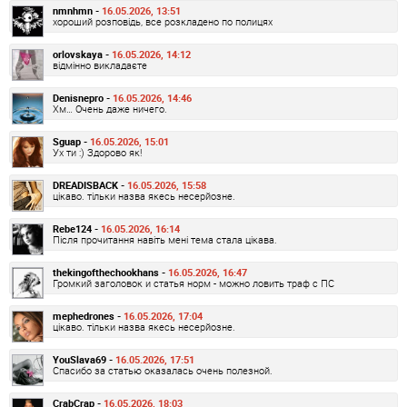
nmnhmn -
16.05.2026, 13:51
хороший розповідь, все розкладено по полицях
orlovskaya -
16.05.2026, 14:12
відмінно викладаєте
Denisnepro -
16.05.2026, 14:46
Хм… Очень даже ничего.
Sguap -
16.05.2026, 15:01
Ух ти :) Здорово як!
DREADISBACK -
16.05.2026, 15:58
цікаво. тільки назва якесь несерйозне.
Rebe124 -
16.05.2026, 16:14
Після прочитання навіть мені тема стала цікава.
thekingofthechookhans -
16.05.2026, 16:47
Громкий заголовок и статья норм - можно ловить траф с ПС
mephedrones -
16.05.2026, 17:04
цікаво. тільки назва якесь несерйозне.
YouSlava69 -
16.05.2026, 17:51
Спасибо за статью оказалась очень полезной.
CrabCrap -
16.05.2026, 18:03