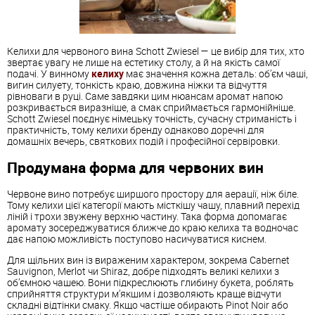
Келихи для червоного вина Schott Zwiesel — це вибір для тих, хто
звертає увагу не лише на естетику столу, а й на якість самої
подачі. У винному
келиху
має значення кожна деталь: об’єм чаші,
вигин силуету, тонкість краю, довжина ніжки та відчуття
рівноваги в руці. Саме завдяки цим нюансам аромат напою
розкривається виразніше, а смак сприймається гармонійніше.
Schott Zwiesel поєднує німецьку точність, сучасну стриманість і
практичність, тому келихи бренду однаково доречні для
домашніх вечерь, святкових подій і професійної сервіровки.
Продумана форма для червоних вин
Червоне вино потребує ширшого простору для аерації, ніж біле.
Тому келихи цієї категорії мають місткішу чашу, плавний перехід
ліній і трохи звужену верхню частину. Така форма допомагає
аромату зосереджуватися ближче до краю келиха та водночас
дає напою можливість поступово насичуватися киснем.
Для щільних вин із вираженим характером, зокрема Cabernet
Sauvignon, Merlot чи Shiraz, добре підходять великі келихи з
об’ємною чашею. Вони підкреслюють глибину букета, роблять
сприйняття структури м’якшим і дозволяють краще відчути
складні відтінки смаку. Якщо частіше обирають Pinot Noir або