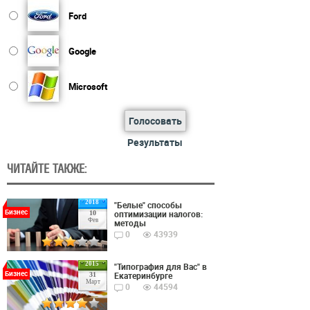
Ford
Google
Microsoft
Голосовать
Результаты
ЧИТАЙТЕ ТАКЖЕ:
2018
"Белые" способы
Бизнес
оптимизации налогов:
10
Фев
методы
0
43939
2015
"Типография для Вас" в
Бизнес
Екатеринбурге
31
Март
0
44594