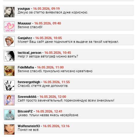
youtgus -
16.05.2026, 09:19
Дякую за статтю виявилася дуже корисною.
Muuuuur -
16.05.2026, 09:40
Велике спасибі!
Ganjahzz -
16.05.2026, 10:05
Может Ваш сайт даже поднимется в выдаче за такой материал.
tactical_person -
16.05.2026, 10:45
Help! У автора автограф можно взять?
FidelMafia -
16.05.2026, 11:00
Велике спасибі, прикольно написано креативно
forevergothigh -
16.05.2026, 11:55
Спасибі, стаття дуже допомогла.
Sovenok666 -
16.05.2026, 12:00
Сайт просто замечательный, порекомендую всем знакомым!
BitcoinPZ -
16.05.2026, 12:41
цікаво. тільки назва якесь несерйозне.
Wolfenstein93 -
16.05.2026, 13:16
Понял не всё.