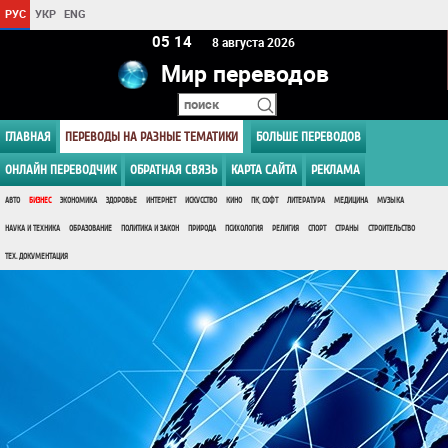
РУС
УКР
ENG
05:14
8 августа 2026
Мир переводов
ГЛАВНАЯ
ПЕРЕВОДЫ НА РАЗНЫЕ ТЕМАТИКИ
БОЛЬШЕ ПЕРЕВОДОВ
ОНЛАЙН ПЕРЕВОДЧИК
ОБРАТНАЯ СВЯЗЬ
КАРТА САЙТА
РЕКЛАМА
АВТО
БИЗНЕС
ЭКОНОМИКА
ЗДОРОВЬЕ
ИНТЕРНЕТ
ИСКУССТВО
КИНО
ПК, СОФТ
ЛИТЕРАТУРА
МЕДИЦИНА
МУЗЫКА
НАУКА И ТЕХНИКА
ОБРАЗОВАНИЕ
ПОЛИТИКА И ЗАКОН
ПРИРОДА
ПСИХОЛОГИЯ
РЕЛИГИЯ
СПОРТ
СТРАНЫ
СТРОИТЕЛЬСТВО
ТЕХ. ДОКУМЕНТАЦИЯ