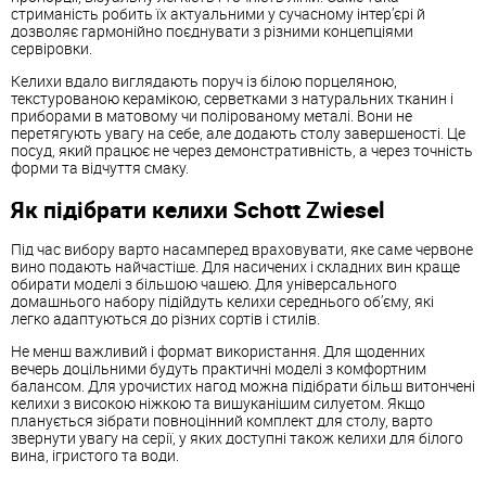
стриманість робить їх актуальними у сучасному інтер’єрі й
дозволяє гармонійно поєднувати з різними концепціями
сервіровки.
Келихи вдало виглядають поруч із білою порцеляною,
текстурованою керамікою, серветками з натуральних тканин і
приборами в матовому чи полірованому металі. Вони не
перетягують увагу на себе, але додають столу завершеності. Це
посуд, який працює не через демонстративність, а через точність
форми та відчуття смаку.
Як підібрати келихи Schott Zwiesel
Під час вибору варто насамперед враховувати, яке саме червоне
вино подають найчастіше. Для насичених і складних вин краще
обирати моделі з більшою чашею. Для універсального
домашнього набору підійдуть келихи середнього об’єму, які
легко адаптуються до різних сортів і стилів.
Не менш важливий і формат використання. Для щоденних
вечерь доцільними будуть практичні моделі з комфортним
балансом. Для урочистих нагод можна підібрати більш витончені
келихи з високою ніжкою та вишуканішим силуетом. Якщо
планується зібрати повноцінний комплект для столу, варто
звернути увагу на серії, у яких доступні також келихи для білого
вина, ігристого та води.