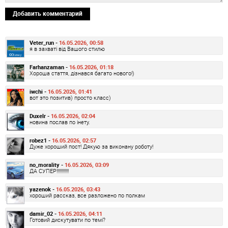
Добавить комментарий
Veter_run -
16.05.2026, 00:58
я в захваті від Вашого стилю
Farhanzaman -
16.05.2026, 01:18
Хороша стаття, дізнався багато нового!)
iwchi -
16.05.2026, 01:41
вот это позитив) просто класс)
Duxelr -
16.05.2026, 02:04
новина послав по інету.
robez1 -
16.05.2026, 02:57
Дуже хороший пост! Дякую за виконану роботу!
no_morality -
16.05.2026, 03:09
ДА СУПЕР!!!!!!!!!!!!
yazenok -
16.05.2026, 03:43
хороший рассказ, все разложено по полкам
damir_02 -
16.05.2026, 04:11
Готовий дискутувати по темі?