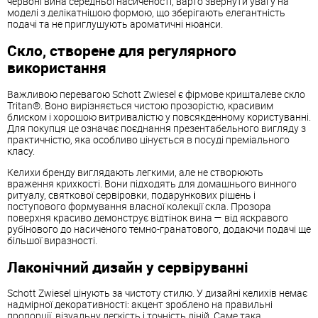
червоні вина середньої насиченості, варто звернути увагу на
моделі з делікатнішою формою, що зберігають елегантність
подачі та не приглушують ароматичні нюанси.
Скло, створене для регулярного
використання
Важливою перевагою Schott Zwiesel є фірмове кришталеве скло
Tritan®. Воно вирізняється чистою прозорістю, красивим
блиском і хорошою витривалістю у повсякденному користуванні.
Для покупця це означає поєднання презентабельного вигляду з
практичністю, яка особливо цінується в посуді преміального
класу.
Келихи бренду виглядають легкими, але не створюють
враження крихкості. Вони підходять для домашнього винного
ритуалу, святкової сервіровки, подарункових рішень і
поступового формування власної колекції скла. Прозора
поверхня красиво демонструє відтінок вина — від яскравого
рубінового до насиченого темно-гранатового, додаючи подачі ще
більшої виразності.
Лаконічний дизайн у сервіруванні
Schott Zwiesel цінують за чистоту стилю. У дизайні келихів немає
надмірної декоративності: акцент зроблено на правильні
пропорції, візуальну легкість і точність ліній. Саме така