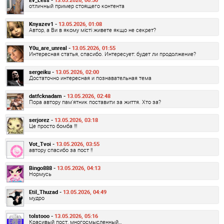
отличный пример стоящего контента
Knyazev1 -
13.05.2026, 01:08
Автор, а Ви в якому місті живете якщо не секрет?
Y0u_are_unreal -
13.05.2026, 01:55
Интересная статья, спасибо. Интересует: будет ли продолжение?
sergeiku -
13.05.2026, 02:00
Достаточно интересная и познавательная тема
datfcknadam -
13.05.2026, 02:48
Пора автору пам'ятник поставити за життя. Хто за?
serjorez -
13.05.2026, 03:18
Це просто бомба !!!
Vot_Tvoi -
13.05.2026, 03:55
автору спасибо за пост !!
Bingo888 -
13.05.2026, 04:13
Нормусь
Etil_Thuzad -
13.05.2026, 04:49
мудро
tolstooo -
13.05.2026, 05:16
Красивый пост, многосмысленный…