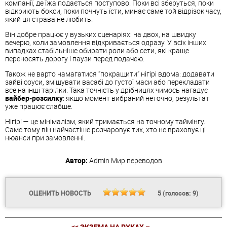
компанії, де їжа подається поступово. Поки всі зберуться, поки
відкриють бокси, поки почнуть їсти, минає саме той відрізок часу,
який ця страва не любить.
Він добре працює у вузьких сценаріях: на двох, на швидку
вечерю, коли замовлення відкривається одразу. У всіх інших
випадках стабільніше обирати роли або сети, які краще
переносять дорогу і паузи перед подачею.
Також не варто намагатися “покращити” нігірі вдома: додавати
зайві соуси, змішувати васабі до густої маси або перекладати
все на інші тарілки. Така точність у дрібницях чимось нагадує
вайбер-розсилку
: якщо момент вибраний неточно, результат
уже працює слабше.
Нігірі — це мінімалізм, який тримається на точному таймінгу.
Саме тому він найчастіше розчаровує тих, хто не враховує ці
нюанси при замовленні.
Автор:
Admin
Мир переводов
ОЦЕНИТЬ НОВОСТЬ
5
(голосов:
9
)
<< ЭКЗЕМА НА РУКАХ –...