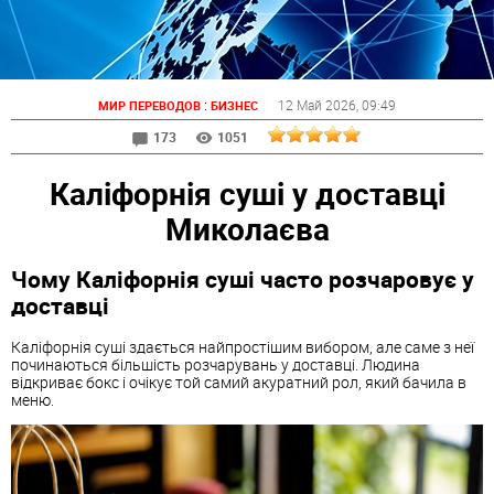
:
12 Май 2026
, 09:49
МИР ПЕРЕВОДОВ
БИЗНЕС
173
1051
Каліфорнія суші у доставці
Миколаєва
Чому Каліфорнія суші часто розчаровує у
доставці
Каліфорнія суші здається найпростішим вибором, але саме з неї
починаються більшість розчарувань у доставці. Людина
відкриває бокс і очікує той самий акуратний рол, який бачила в
меню.