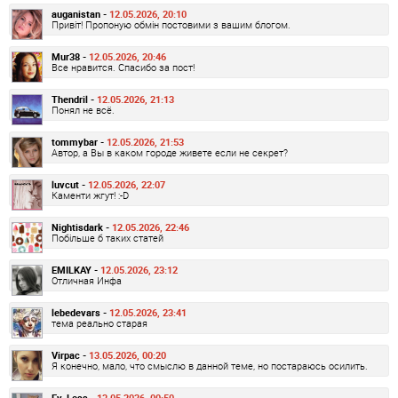
auganistan -
12.05.2026, 20:10
Привіт! Пропоную обмін постовими з вашим блогом.
Mur38 -
12.05.2026, 20:46
Все нравится. Спасибо за пост!
Thendril -
12.05.2026, 21:13
Понял не всё.
tommybar -
12.05.2026, 21:53
Автор, а Вы в каком городе живете если не секрет?
luvcut -
12.05.2026, 22:07
Каменти жгут! :-D
Nightisdark -
12.05.2026, 22:46
Побільше б таких статей
EMILKAY -
12.05.2026, 23:12
Отличная Инфа
lebedevars -
12.05.2026, 23:41
тема реально старая
Virpac -
13.05.2026, 00:20
Я конечно, мало, что смыслю в данной теме, но постараюсь осилить.
Ev_Less -
13.05.2026, 00:50