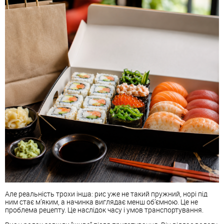
Але реальність трохи інша: рис уже не такий пружний, норі під
ним стає м’яким, а начинка виглядає менш об’ємною. Це не
проблема рецепту. Це наслідок часу і умов транспортування.