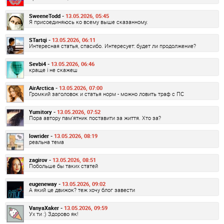
SweeneTodd -
13.05.2026, 05:45
Я присоединяюсь ко всему выше сказанному.
STartqi -
13.05.2026, 06:11
Интересная статья, спасибо. Интересует: будет ли продолжение?
Sevbi4 -
13.05.2026, 06:46
краще і не скажеш
AirArctica -
13.05.2026, 07:00
Громкий заголовок и статья норм - можно ловить траф с ПС
Yumitory -
13.05.2026, 07:52
Пора автору пам'ятник поставити за життя. Хто за?
lowrider -
13.05.2026, 08:19
реальна тема
zagirov -
13.05.2026, 08:51
Побольше бы таких статей
eugeneway -
13.05.2026, 09:02
А який це движок? теж хочу блог завести
VanyaXaker -
13.05.2026, 09:59
Ух ти :) Здорово як!