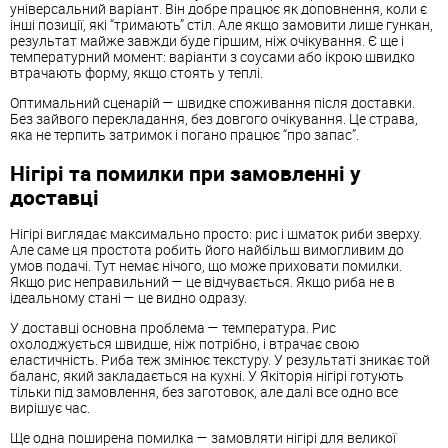
універсальний варіант. Він добре працює як доповнення, коли є
інші позиції, які “тримають” стіл. Але якщо замовити лише гункан,
результат майже завжди буде гіршим, ніж очікування. Є ще і
температурний момент: варіанти з соусами або ікрою швидко
втрачають форму, якщо стоять у теплі.
Оптимальний сценарій — швидке споживання після доставки.
Без зайвого перекладання, без довгого очікування. Це страва,
яка не терпить затримок і погано працює “про запас”.
Нігірі та помилки при замовленні у
доставці
Нігірі виглядає максимально просто: рис і шматок риби зверху.
Але саме ця простота робить його найбільш вимогливим до
умов подачі. Тут немає нічого, що може приховати помилки.
Якщо рис неправильний — це відчувається. Якщо риба не в
ідеальному стані — це видно одразу.
У доставці основна проблема — температура. Рис
охолоджується швидше, ніж потрібно, і втрачає свою
еластичність. Риба теж змінює текстуру. У результаті зникає той
баланс, який закладається на кухні. У Якіторія нігірі готують
тільки під замовлення, без заготовок, але далі все одно все
вирішує час.
Ще одна поширена помилка — замовляти нігірі для великої