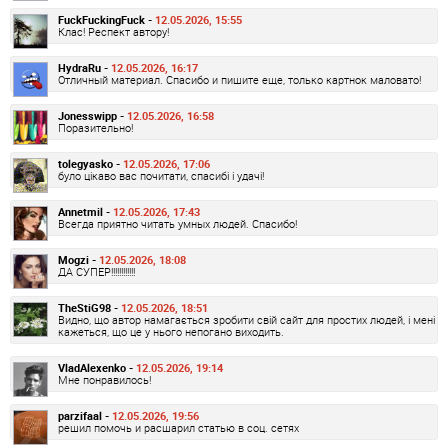
FuckFuckingFuck -
12.05.2026, 15:55
Клас! Респект автору!
HydraRu -
12.05.2026, 16:17
Отличный материал. Спасибо и пишите еще, только картнок маловато!
Jonesswipp -
12.05.2026, 16:58
Поразительно!
tolegyasko -
12.05.2026, 17:06
було цікаво вас почитати, спасибі і удачі!
Annetmil -
12.05.2026, 17:43
Всегда приятно читать умных людей. Спасибо!
Mogzi -
12.05.2026, 18:08
ДА СУПЕР!!!!!!!!!!!!
TheStiG98 -
12.05.2026, 18:51
Видно, що автор намагається зробити свій сайт для простих людей, і мені
кажеться, що це у нього непогано виходить.
VladAlexenko -
12.05.2026, 19:14
Мне понравилось!
parzifaal -
12.05.2026, 19:56
решил помочь и расшарил статью в соц. сетях