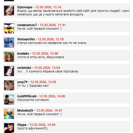
Optovique -
12.05.2026, 11:16
Видно, що автор намагається зробити свій сайт для простих людей, і мені
кажеться, що це у нього непогано виходить.
ronabramov7 -
12.05.2026, 11:41
Хе-хе, мой первый коммент :)
VietnamVet -
12.05.2026, 12:18
статья неплохая но название как-то не очень
bradaks -
12.05.2026, 12:48
что-то в этом есть, безусловно
verbitskii -
12.05.2026, 13:04
Хм ... У кожного Абрама своя програма.
serp79 -
12.05.2026, 13:50
Ух ты :) Здорово как!
Gold999Gold -
12.05.2026, 14:00
Абсолютно согласен
MolodoyDt -
12.05.2026, 14:47
Хе-хе, мой первый коммент :)
Slippa -
12.05.2026, 15:04
просто афигенно!!!!))