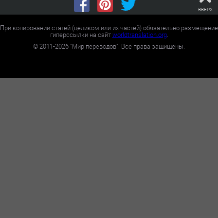
ВВЕРХ
При копировании статей (целиком или их частей) обязательно размещение
гиперссылки на сайт
worldtranslation.org
.
©
2011-2026
"Мир переводов". Все права защищены.