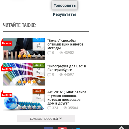
Голосовать
Результаты
ЧИТАЙТЕ ТАКЖЕ:
2018
"Белые" способы
Бизнес
оптимизации налогов:
10
Фев
методы
0
43952
2015
"Типография для Вас" в
Бизнес
Екатеринбурге
31
Март
0
44597
2025
&#128161; Блог: “Алиса
Бизнес
— умная колонка,
13
Ноя
которая превращает
дом в друга”
324
35504
БОЛЬШЕ НОВОСТЕЙ