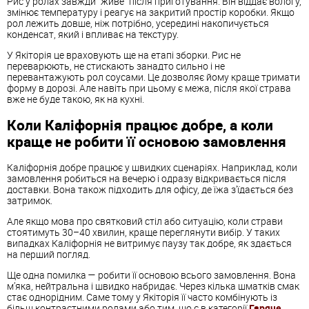
Рис у ролах завжди “живе” після приготування. Він віддає вологу,
змінює температуру і реагує на закритий простір коробки. Якщо
рол лежить довше, ніж потрібно, усередині накопичується
конденсат, який і впливає на текстуру.
У Якіторія це враховують ще на етапі зборки. Рис не
переварюють, не стискають занадто сильно і не
перевантажують рол соусами. Це дозволяє йому краще тримати
форму в дорозі. Але навіть при цьому є межа, після якої страва
вже не буде такою, як на кухні.
Коли Каліфорнія працює добре, а коли
краще не робити її основою замовлення
Каліфорнія добре працює у швидких сценаріях. Наприклад, коли
замовлення робиться на вечерю і одразу відкривається після
доставки. Вона також підходить для офісу, де їжа з’їдається без
затримок.
Але якщо мова про святковий стіл або ситуацію, коли страви
стоятимуть 30–40 хвилин, краще переглянути вибір. У таких
випадках Каліфорнія не витримує паузу так добре, як здається
на перший погляд.
Ще одна помилка — робити її основою всього замовлення. Вона
м’яка, нейтральна і швидко набридає. Через кілька шматків смак
стає однорідним. Саме тому у Якіторія її часто комбінують із
більш контрастними ролами або тим, що є в категорії
Гаряче
,