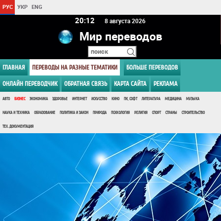
РУС
УКР
ENG
20 12
8 августа 2026
Мир переводов
ГЛАВНАЯ
ПЕРЕВОДЫ НА РАЗНЫЕ ТЕМАТИКИ
БОЛЬШЕ ПЕРЕВОДОВ
ОНЛАЙН ПЕРЕВОДЧИК
ОБРАТНАЯ СВЯЗЬ
КАРТА САЙТА
РЕКЛАМА
АВТО
БИЗНЕС
ЭКОНОМИКА
ЗДОРОВЬЕ
ИНТЕРНЕТ
ИСКУССТВО
КИНО
ПК, СОФТ
ЛИТЕРАТУРА
МЕДИЦИНА
МУЗЫКА
НАУКА И ТЕХНИКА
ОБРАЗОВАНИЕ
ПОЛИТИКА И ЗАКОН
ПРИРОДА
ПСИХОЛОГИЯ
РЕЛИГИЯ
СПОРТ
СТРАНЫ
СТРОИТЕЛЬСТВО
ТЕХ. ДОКУМЕНТАЦИЯ