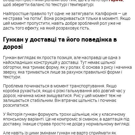
щоб зберегти баланс по текстурі і температурі.
Найпростіше правило тут одне: не затягувати. Каліфорнія — це
не страва “на потім”. Вона розкривається тільки в моменті. Якщо
цей момент пропустити, навіть добре зроблений рол уже не
дасть того ефекту, на який розраховує гість.
Гункан у доставці та його поведінка в
дорозі
Гункан виглядає як проста позиція, але насправді це одна з
найскладніших конструкцій у доставці. Тут немає щільної
обгортки, яка тримає форму, як у ролах. Є основа з рису і начинка
зверху, яка тримається лише за рахунок правильної форми і
текстури.
Проблема починається в момент транспортування. Якщо
коробка рухається, якщо є різкі гальмування або довгий час у
дорозі, начинка може зміщуватися. Рис у цей момент теж не
залишається стабільним. Він втрачає щільність і починає
розсипатися.
У Якіторія гункан формують трохи щільніше, ніж у класичному
японському варіанті. Це не компроміс зі смаком, а адаптація під
доставку. Інакше страва просто не доїде у нормальному вигляді.
Але навіть із цими змінами гункан не варто сприймати як