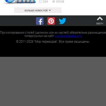
324
35538
БОЛЬШЕ НОВОСТЕЙ
ВВЕРХ
При копировании статей (целиком или их частей) обязательно размещение
гиперссылки на сайт
worldtranslation.org
.
©
2011-2026
"Мир переводов". Все права защищены.