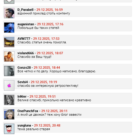
D_Parabell -
29.12.2025, 16:59
відмінний приклад стоїть контенту
auganistan -
29.12.2025, 17:16
Побольше бы таких статей
AVM777 -
29.12.2025, 17:53
Спасибо, статья очень помогла.
visland666 -
29.12.2025, 18:07
Спасибо за Ваш труд!!
Gonzo28 -
29.12.2025, 18:44
Все четко и по делу. Хорошо написано, благодарю.
Sevbi4 -
29.12.2025, 19:19
спасибо за интересную ретроспективу!
InNier -
29.12.2025, 19:51
Велике спасибі, прикольно написано креативно
OnePunchFox -
29.12.2025, 20:11
А який це движок? теж хочу блог завести
yungluna -
29.12.2025, 20:48
тема реально старая