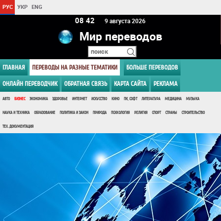
РУС
УКР
ENG
08:42
9 августа 2026
Мир переводов
ГЛАВНАЯ
ПЕРЕВОДЫ НА РАЗНЫЕ ТЕМАТИКИ
БОЛЬШЕ ПЕРЕВОДОВ
ОНЛАЙН ПЕРЕВОДЧИК
ОБРАТНАЯ СВЯЗЬ
КАРТА САЙТА
РЕКЛАМА
АВТО
БИЗНЕС
ЭКОНОМИКА
ЗДОРОВЬЕ
ИНТЕРНЕТ
ИСКУССТВО
КИНО
ПК, СОФТ
ЛИТЕРАТУРА
МЕДИЦИНА
МУЗЫКА
НАУКА И ТЕХНИКА
ОБРАЗОВАНИЕ
ПОЛИТИКА И ЗАКОН
ПРИРОДА
ПСИХОЛОГИЯ
РЕЛИГИЯ
СПОРТ
СТРАНЫ
СТРОИТЕЛЬСТВО
ТЕХ. ДОКУМЕНТАЦИЯ