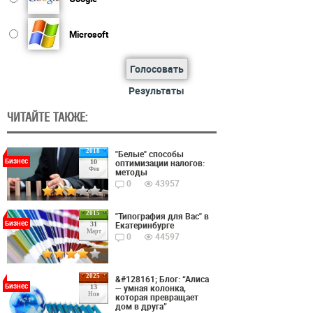
Microsoft
Голосовать
Результаты
ЧИТАЙТЕ ТАКЖЕ:
2018
"Белые" способы
Бизнес
оптимизации налогов:
10
Фев
методы
0
43957
2015
"Типография для Вас" в
Бизнес
Екатеринбурге
31
Март
0
44597
2025
&#128161; Блог: “Алиса
Бизнес
— умная колонка,
13
Ноя
которая превращает
дом в друга”