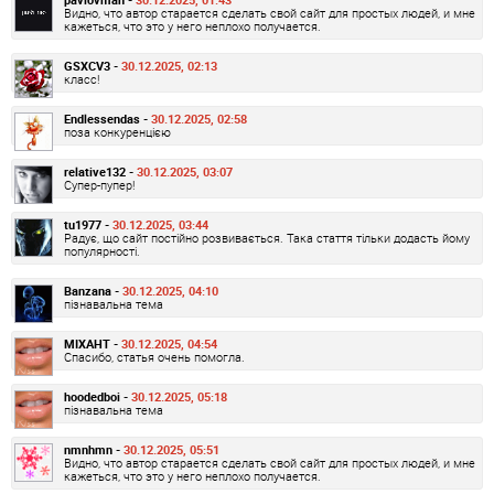
Видно, что автор старается сделать свой сайт для простых людей, и мне
кажеться, что это у него неплохо получается.
GSXCV3 -
30.12.2025, 02:13
класс!
Endlessendas -
30.12.2025, 02:58
поза конкуренцією
relative132 -
30.12.2025, 03:07
Супер-пупер!
tu1977 -
30.12.2025, 03:44
Радує, що сайт постійно розвивається. Така стаття тільки додасть йому
популярності.
Banzana -
30.12.2025, 04:10
пізнавальна тема
MIXAHT -
30.12.2025, 04:54
Спасибо, статья очень помогла.
hoodedboi -
30.12.2025, 05:18
пізнавальна тема
nmnhmn -
30.12.2025, 05:51
Видно, что автор старается сделать свой сайт для простых людей, и мне
кажеться, что это у него неплохо получается.