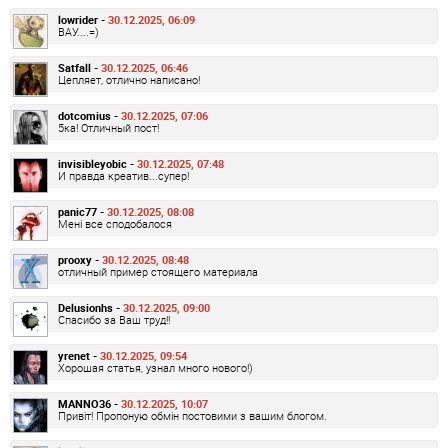
lowrider -
30.12.2025, 06:09
ВАУ....=)
Satfall -
30.12.2025, 06:46
Цепляет, отлично написано!
dotcomius -
30.12.2025, 07:06
5ка! Отличный пост!
invisibleyobic -
30.12.2025, 07:48
И правда креатив...супер!
panic77 -
30.12.2025, 08:08
Мені все сподобалося
prooxy -
30.12.2025, 08:48
отличный пример стоящего материала
Delusionhs -
30.12.2025, 09:00
Спасибо за Ваш труд!!
yrenet -
30.12.2025, 09:54
Хорошая статья, узнал много нового!)
MANNO36 -
30.12.2025, 10:07
Привіт! Пропоную обмін постовими з вашим блогом.