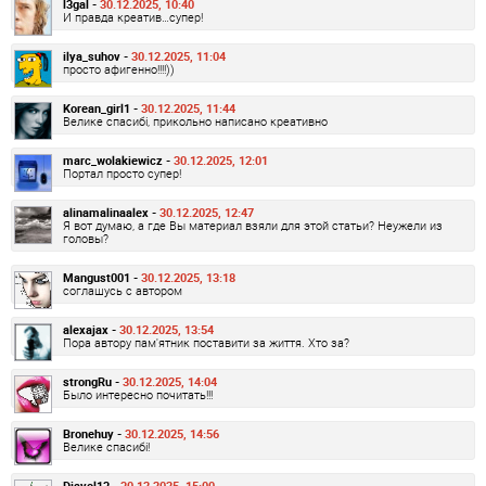
l3gal -
30.12.2025, 10:40
И правда креатив…супер!
ilya_suhov -
30.12.2025, 11:04
просто афигенно!!!!))
Korean_girl1 -
30.12.2025, 11:44
Велике спасибі, прикольно написано креативно
marc_wolakiewicz -
30.12.2025, 12:01
Портал просто супер!
alinamalinaalex -
30.12.2025, 12:47
Я вот думаю, а где Вы материал взяли для этой статьи? Неужели из
головы?
Mangust001 -
30.12.2025, 13:18
соглашусь с автором
alexajax -
30.12.2025, 13:54
Пора автору пам'ятник поставити за життя. Хто за?
strongRu -
30.12.2025, 14:04
Было интересно почитать!!!
Bronehuy -
30.12.2025, 14:56
Велике спасибі!
Diavol13 -
30.12.2025, 15:00