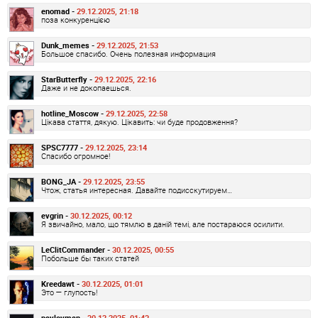
enomad -
29.12.2025, 21:18
поза конкуренцією
Dunk_memes -
29.12.2025, 21:53
Большое спасибо. Очень полезная информация
StarButterfly -
29.12.2025, 22:16
Даже и не докопаешься.
hotline_Moscow -
29.12.2025, 22:58
Цікава стаття, дякую. Цікавить: чи буде продовження?
SPSC7777 -
29.12.2025, 23:14
Спасибо огромное!
BONG_JA -
29.12.2025, 23:55
Чтож, статья интересная. Давайте подисскутируем…
evgrin -
30.12.2025, 00:12
Я звичайно, мало, що тямлю в даній темі, але постараюся осилити.
LeClitCommander -
30.12.2025, 00:55
Побольше бы таких статей
Kreedawt -
30.12.2025, 01:01
Это — глупость!
pavlovman -
30.12.2025, 01:43