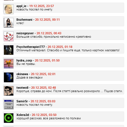
appl_ie -
19.12.2025, 23:57
новость послал по инету.
Bozhemani -
20.12.2025, 00:11
клас!
noizegeyser -
20.12.2025, 00:43
Большое спасибо, прикольно написанно креативно
Psychotherapist777 -
20.12.2025, 01:18
Отличный материал. Спасибо и пишите еще, только картнок маловато!
hydra_corp -
20.12.2025, 01:50
Вы не правы.
okinawa -
20.12.2025, 02:01
Додав в закладки
twotwo8 -
20.12.2025, 02:48
Коротше, справа до ночі. Після статті реально розморило ... Пішов спати.
Samir5r -
20.12.2025, 03:03
новость послал по инету.
Xolera3d -
20.12.2025, 03:50
хороший рассказ, все разложено по полкам