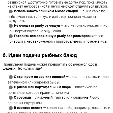
безвкусной. Достаточно готовить её до тех пор, пока мякоть
не станет непрозрачной и легко не будет отделяться вилкой.
Использовать слишком много специй
— рыба сама по
себе имеет нежный вкус, и избыток приправ может его
заглушить.
Не очищать рыбу от чешуи
— это не только неэстетично,
но и портит вкусовые ощущения.
Готовить замороженную рыбу без разморозки
— это
приводит к неравномерному приготовлению и потере вкуса.
6. Идеи подачи рыбных блюд
Правильная подача может превратить обычное блюдо в
шедевр. Несколько идей:
С гарниром из свежих овощей
— идеально подходит для
запечённой или жареной рыбы.
С рисом или картофельным пюре
— классическое
сочетание, которое нравится многим.
С соусами
— лимонный, тартар или сливочный соус
дополнят вкус рыбы.
В составе салата
— холодная рыба, например, лосось или