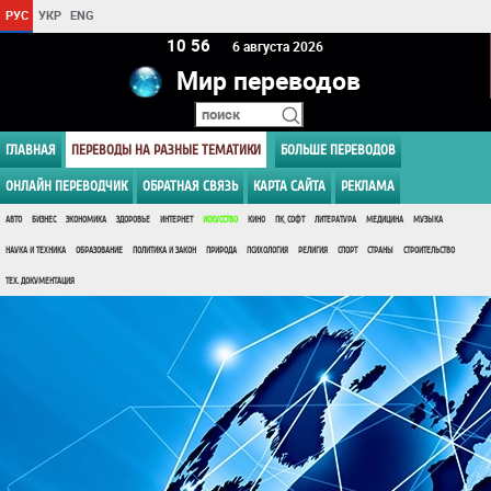
РУС
УКР
ENG
10:56
6 августа 2026
Мир переводов
ГЛАВНАЯ
ПЕРЕВОДЫ НА РАЗНЫЕ ТЕМАТИКИ
БОЛЬШЕ ПЕРЕВОДОВ
ОНЛАЙН ПЕРЕВОДЧИК
ОБРАТНАЯ СВЯЗЬ
КАРТА САЙТА
РЕКЛАМА
АВТО
БИЗНЕС
ЭКОНОМИКА
ЗДОРОВЬЕ
ИНТЕРНЕТ
ИСКУССТВО
КИНО
ПК, СОФТ
ЛИТЕРАТУРА
МЕДИЦИНА
МУЗЫКА
НАУКА И ТЕХНИКА
ОБРАЗОВАНИЕ
ПОЛИТИКА И ЗАКОН
ПРИРОДА
ПСИХОЛОГИЯ
РЕЛИГИЯ
СПОРТ
СТРАНЫ
СТРОИТЕЛЬСТВО
ТЕХ. ДОКУМЕНТАЦИЯ