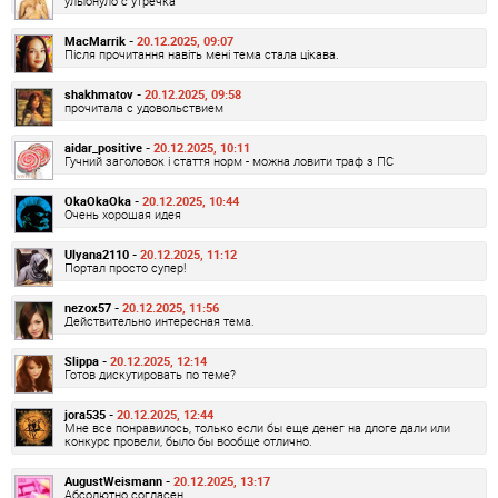
улыбнуло с утречка
MacMarrik -
20.12.2025, 09:07
Після прочитання навіть мені тема стала цікава.
shakhmatov -
20.12.2025, 09:58
прочитала с удовольствием
aidar_positive -
20.12.2025, 10:11
Гучний заголовок і стаття норм - можна ловити траф з ПС
OkaOkaOka -
20.12.2025, 10:44
Очень хорошая идея
Ulyana2110 -
20.12.2025, 11:12
Портал просто супер!
nezox57 -
20.12.2025, 11:56
Действительно интересная тема.
Slippa -
20.12.2025, 12:14
Готов дискутировать по теме?
jora535 -
20.12.2025, 12:44
Мне все понравилось, только если бы еще денег на длоге дали или
конкурс провели, было бы вообще отлично.
AugustWeismann -
20.12.2025, 13:17
Абсолютно согласен