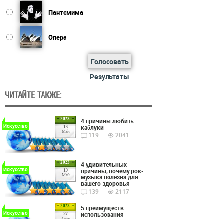
Пантомима
Опера
Голосовать
Результаты
ЧИТАЙТЕ ТАКЖЕ:
2023
4 причины любить
Искусство
каблуки
16
Май
119
2041
2023
4 удивительных
Искусство
причины, почему рок-
19
Май
музыка полезна для
вашего здоровья
139
2117
2023
5 преимуществ
Искусство
использования
27
Июль