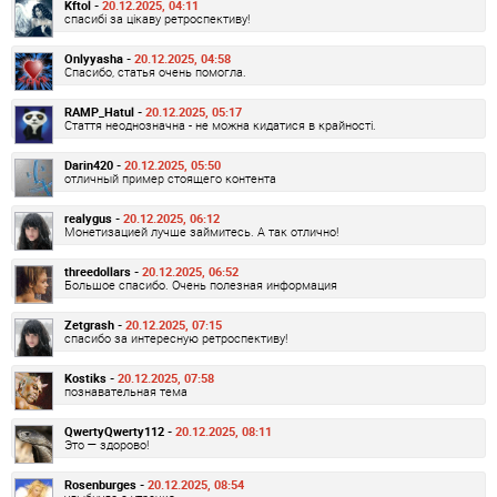
Kftol -
20.12.2025, 04:11
спасибі за цікаву ретроспективу!
Onlyyasha -
20.12.2025, 04:58
Спасибо, статья очень помогла.
RAMP_Hatul -
20.12.2025, 05:17
Стаття неоднозначна - не можна кидатися в крайності.
Darin420 -
20.12.2025, 05:50
отличный пример стоящего контента
realygus -
20.12.2025, 06:12
Монетизацией лучше займитесь. А так отлично!
threedollars -
20.12.2025, 06:52
Большое спасибо. Очень полезная информация
Zetgrash -
20.12.2025, 07:15
спасибо за интересную ретроспективу!
Kostiks -
20.12.2025, 07:58
познавательная тема
QwertyQwerty112 -
20.12.2025, 08:11
Это — здорово!
Rosenburges -
20.12.2025, 08:54