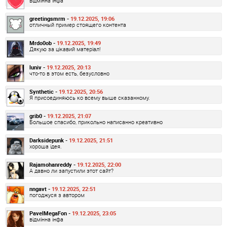
відмінна інфа
greetingsmrm -
19.12.2025, 19:06
отличный пример стоящего контента
Mrdo0ob -
19.12.2025, 19:49
Дякую за цікавий матеріал!
luniv -
19.12.2025, 20:13
что-то в этом есть, безусловно
Synthetic -
19.12.2025, 20:56
Я присоединяюсь ко всему выше сказанному.
grib0 -
19.12.2025, 21:07
Большое спасибо, прикольно написанно креативно
Darksidepunk -
19.12.2025, 21:51
хороша ідея.
Rajamohanreddy -
19.12.2025, 22:00
А давно ли запустили этот сайт?
nngavt -
19.12.2025, 22:51
погоджуся з автором
PavelMegaFon -
19.12.2025, 23:05
відмінна інфа