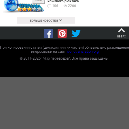
кожаного рюкзака
106
2266
БОЛЬШЕ НОВОСТЕЙ
ВВЕРХ
При копировании статей (целиком или их частей) обязательно размещение
гиперссылки на сайт
worldtranslation.org
.
©
2011-2026
"Мир переводов". Все права защищены.