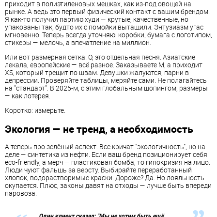
приходит в полиэтиленовых мешках, как из-под овощей на
рынке. А ведь это первый физический контакт с вашим брендом!
Я как-то получил партию худи — крутые, качественные, но
упакованы так, будто их с помойки вытащили. Энтузиазм угас
мгновенно. Теперь всегда уточняю: коробки, бумага с логотипом,
стикеры — мелочь, а впечатление на миллион.
Или вот размерная сетка. О, это отдельная песня. Азиатские
лекала, европейские — всё разное. Заказываете M, а приходит
XS, который трещит по швам. Девушки жалуются, парни в
депрессии. Проверяйте таблицы, меряйте сами. Не полагайтесь
на "стандарт". В 2025-м, с этим глобальным шопингом, размеры
— как лотерея.
Коротко: измерьте.
Экология — не тренд, а необходимость
А теперь про зелёный аспект. Все кричат "экологичность", но на
деле — синтетика из нефти. Если ваш бренд позиционирует себя
eco-friendly, а мерч — пластиковая бомба, то гипокризия на лицо.
Люди чуют фальшь за версту. Выбирайте переработанный
хлопок, водорастворимые краски. Дороже? Да. Но лояльность
окупается. Плюс, законы давят на отходы — лучше быть впереди
паровоза.
Один клиент сказал: "Мы не хотим быть ещё