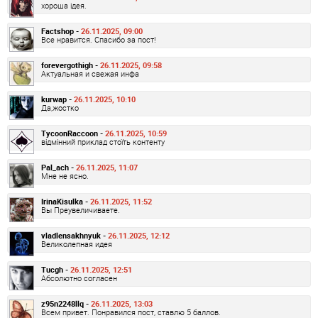
хороша ідея.
Factshop -
26.11.2025, 09:00
Все нравится. Спасибо за пост!
forevergothigh -
26.11.2025, 09:58
Актуальная и свежая инфа
kurwap -
26.11.2025, 10:10
Да,жостко
TycoonRaccoon -
26.11.2025, 10:59
відмінний приклад стоїть контенту
Pal_ach -
26.11.2025, 11:07
Мне не ясно.
IrinaKisulka -
26.11.2025, 11:52
Вы Преувеличиваете.
vladlensakhnyuk -
26.11.2025, 12:12
Великолепная идея
Tucgh -
26.11.2025, 12:51
Абсолютно согласен
z95n2248llq -
26.11.2025, 13:03
Всем привет. Понравился пост, ставлю 5 баллов.