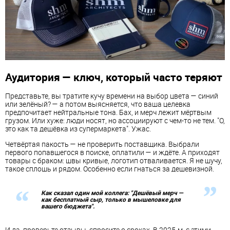
Аудитория — ключ, который часто теряют
Представьте, вы тратите кучу времени на выбор цвета — синий
или зелёный? — а потом выясняется, что ваша целевка
предпочитает нейтральные тона. Бах, и мерч лежит мёртвым
грузом. Или хуже: люди носят, но ассоциируют с чем-то не тем. "О,
это как та дешёвка из супермаркета". Ужас.
Четвёртая пакость — не проверить поставщика. Выбрали
первого попавшегося в поиске, оплатили — и ждёте. А приходят
товары с браком: швы кривые, логотип отваливается. Я не шучу,
такое сплошь и рядом. Особенно если гнаться за дешевизной.
Как сказал один мой коллега: "Дешёвый мерч —
как бесплатный сыр, только в мышеловке для
вашего бюджета".
И да, проверьте отзывы, спросите о сроках. В 2025-м, с этими