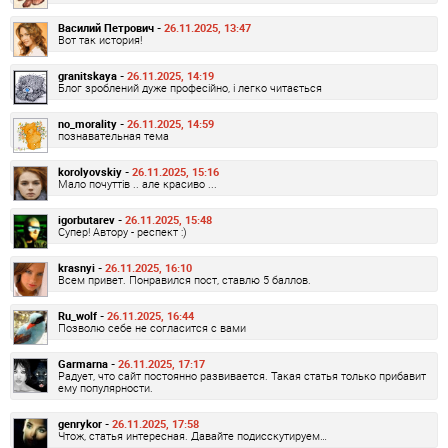
Василий Петрович -
26.11.2025, 13:47
Вот так история!
granitskaya -
26.11.2025, 14:19
Блог зроблений дуже професійно, і легко читається
no_morality -
26.11.2025, 14:59
познавательная тема
korolyovskiy -
26.11.2025, 15:16
Мало почуттів .. але красиво ...
igorbutarev -
26.11.2025, 15:48
Супер! Автору - респект :)
krasnyi -
26.11.2025, 16:10
Всем привет. Понравился пост, ставлю 5 баллов.
Ru_wolf -
26.11.2025, 16:44
Позволю себе не согласится с вами
Garmarna -
26.11.2025, 17:17
Радует, что сайт постоянно развивается. Такая статья только прибавит
ему популярности.
genrykor -
26.11.2025, 17:58
Чтож, статья интересная. Давайте подисскутируем…