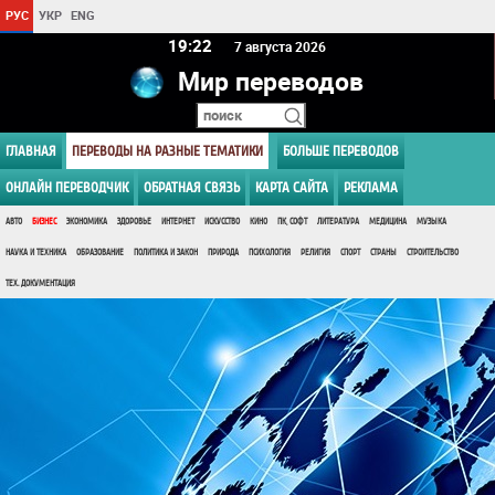
РУС
УКР
ENG
19 22
7 августа 2026
Мир переводов
ГЛАВНАЯ
ПЕРЕВОДЫ НА РАЗНЫЕ ТЕМАТИКИ
БОЛЬШЕ ПЕРЕВОДОВ
ОНЛАЙН ПЕРЕВОДЧИК
ОБРАТНАЯ СВЯЗЬ
КАРТА САЙТА
РЕКЛАМА
АВТО
БИЗНЕС
ЭКОНОМИКА
ЗДОРОВЬЕ
ИНТЕРНЕТ
ИСКУССТВО
КИНО
ПК, СОФТ
ЛИТЕРАТУРА
МЕДИЦИНА
МУЗЫКА
НАУКА И ТЕХНИКА
ОБРАЗОВАНИЕ
ПОЛИТИКА И ЗАКОН
ПРИРОДА
ПСИХОЛОГИЯ
РЕЛИГИЯ
СПОРТ
СТРАНЫ
СТРОИТЕЛЬСТВО
ТЕХ. ДОКУМЕНТАЦИЯ