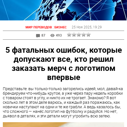
:
25 Ноя 2025
, 19:29
МИР ПЕРЕВОДОВ
БИЗНЕС
87
493
5 фатальных ошибок, которые
допускают все, кто решил
заказать мерч с логотипом
впервые
Представьте: вы только-только загорелись идеей, мол, давай-ка
брендируем что-нибудь крутое, а уже через пару недель коробки
с товаром стоят в углу, и никто их не трогает. Знакомо? Я вот
сколько лет в этом деле варюсь, и каждый раз поражаюсь, как
новички наступают на одни и те же грабли. А ведь казалось бы,
что сложного — нанёс логотип на футболку и радуйся. Но нет,
дьявол в деталях, и эти детали могут угробить всю затею.