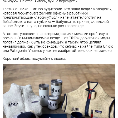
вживую?" Не стесняйтесь, лучше перебдеть.
Третья ошибка — игнор аудитории. Кто ваши люди? Молодёжь,
которая любит oversize? Или офисные работники,
предпочитающие классику? Если напечатаете логотип на
бейсболках, а ваша публика — бабушки, то привет, складской
запас. Звучит глупо, но сколько раз такое видел.
А вот отступление: в наше время, с этими мемами про "тихую
роскошь" и минимализмом везде — от TikTok до уличной моды —
логотип должен быть не кричащим, а таким, чтоб цеплял
ненавязчиво. Как у тех брендов, что сейчас на хайпе, типа Uniqlo
или Patagonia. Учитесь у них, не изобретайте велосипед заново.
Короткий абзац: подумайте о людях.