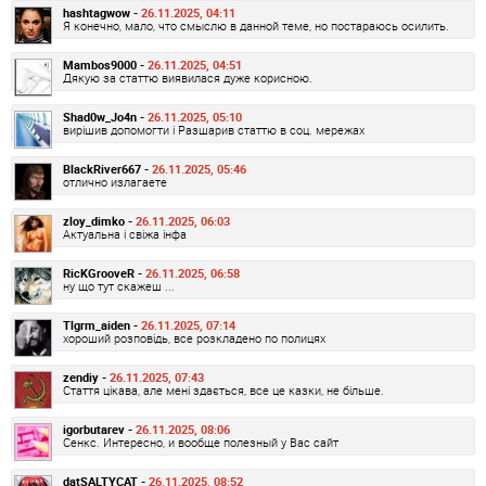
hashtagwow -
26.11.2025, 04:11
Я конечно, мало, что смыслю в данной теме, но постараюсь осилить.
Mambos9000 -
26.11.2025, 04:51
Дякую за статтю виявилася дуже корисною.
Shad0w_Jo4n -
26.11.2025, 05:10
вирішив допомогти і Разшарив статтю в соц. мережах
BlackRiver667 -
26.11.2025, 05:46
отлично излагаете
zloy_dimko -
26.11.2025, 06:03
Актуальна і свіжа інфа
RicKGrooveR -
26.11.2025, 06:58
ну що тут скажеш ...
Tlgrm_aiden -
26.11.2025, 07:14
хороший розповідь, все розкладено по полицях
zendiy -
26.11.2025, 07:43
Стаття цікава, але мені здається, все це казки, не більше.
igorbutarev -
26.11.2025, 08:06
Сенкс. Интересно, и вообще полезный у Вас сайт
datSALTYCAT -
26.11.2025, 08:52