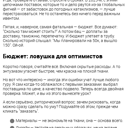
цепочками поставок, которые то и дело рвутся из-за глобальных
фигней — от забастовок до погодных катаклизмов, — лучше
перестраховаться. Не то останетесь без ничего перед важным
ивентом.
Пятая, и, наверное, самая фатальная — бюджет. Все думают:
"Сколько там может стоить?" А потом бац — доплаты за
доставку, таможню, перепечатку. И бюджет улетает в трубу.
Сколько историй слышал: "Мы планировали на 50к, а вышло
150". Ой-ой.
Бюджет: ловушка для оптимистов
Коротко говоря, считайте всё. Включая скрытые расходы. А то
энтузиазм угаснет быстрее, чем краска на плохой ткани.
Но вот что интересно — иногда эти ошибки учат лучше любого
гуру. Я сам когда-то облажался с первыми заказами: выбрал
поставщика по цене, а качество подвело. Теперь всегда двойная
проверка. Может, и вы из этого вынесете урок?
А если серьёзно, риторический вопрос: зачем рисковать, когда
можно сразу сделать по уму? Подумайте об этом, прежде чем
кликать "заказать".
Материалы — не экономьте на ткани, она — основа всего.
Дизайн — тестите на реальных образцах, не на экране.