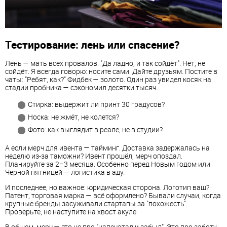
Тестирование: лень или спасение?
Лень — мать всех провалов. "Да ладно, и так сойдёт". Нет, не
сойдёт. Я всегда говорю: носите сами. Дайте друзьям. Постите в
чаты: "Ребят, как?" Фидбек — золото. Один раз увидел косяк на
стадии пробника — сэкономил десятки тысяч.
Стирка: выдержит ли принт 30 градусов?
Носка: не жмёт, не колется?
Фото: как выглядит в реале, не в студии?
А если мерч для ивента — тайминг. Доставка задержалась на
неделю из-за таможни? Ивент прошёл, мерч опоздал.
Планируйте за 2–3 месяца. Особенно перед Новым годом или
Черной пятницей — логистика в аду.
И последнее, но важное: юридическая сторона. Логотип ваш?
Патент, торговая марка — всё оформлено? Бывали случаи, когда
крупные бренды засуживали стартапы за "похожесть".
Проверьте, не наступите на хвост акуле.
В общем, мерч — это не про "напечатал и забыл". Это про заботу.