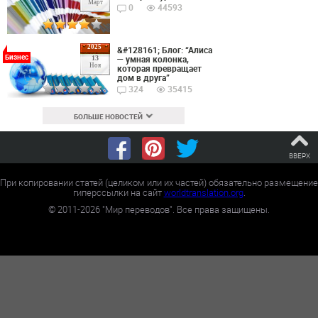
Март
0
44593
2025
&#128161; Блог: “Алиса
Бизнес
— умная колонка,
13
Ноя
которая превращает
дом в друга”
324
35415
БОЛЬШЕ НОВОСТЕЙ
ВВЕРХ
При копировании статей (целиком или их частей) обязательно размещение
гиперссылки на сайт
worldtranslation.org
.
©
2011-2026
"Мир переводов". Все права защищены.