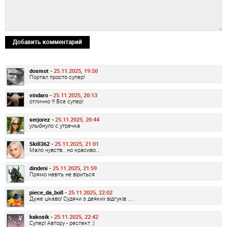
Добавить комментарий
dosmot -
25.11.2025, 19:50
Портал просто супер!
vindaro -
25.11.2025, 20:13
отлично !!! Все супер!
serjorez -
25.11.2025, 20:44
улыбнуло с утречка
Skill362 -
25.11.2025, 21:01
Мало чувств.. но красиво…
dindeni -
25.11.2025, 21:59
Прямо навіть не віриться
piece_da_boll -
25.11.2025, 22:02
Дуже цікаво! Судячи з деяких відгуків ....
kakosik -
25.11.2025, 22:42
Супер! Автору - респект :)