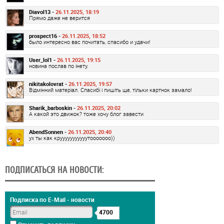
Diavol13 -
26.11.2025, 18:19
Прямо даже не верится
prospect16 -
26.11.2025, 18:52
было интересно вас почитать, спасибо и удачи!
User_lol1 -
26.11.2025, 19:15
новина послав по інету.
nikitakolovrat -
26.11.2025, 19:57
Відмінний матеріал. Спасибі і пишіть ще, тільки картнок замало!
Sharik_barboskin -
26.11.2025, 20:02
А какой это движок? тоже хочу блог завести
AbendSonnen -
26.11.2025, 20:40
ух ты как крууууууууууутооооооо))
ПОДПИСАТЬСЯ НА НОВОСТИ:
Подписка по E-Mail - новости
4700