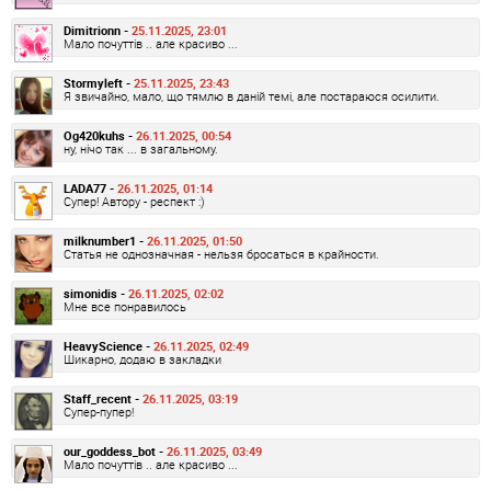
Dimitrionn -
25.11.2025, 23:01
Мало почуттів .. але красиво ...
Stormyleft -
25.11.2025, 23:43
Я звичайно, мало, що тямлю в даній темі, але постараюся осилити.
Og420kuhs -
26.11.2025, 00:54
ну, нічо так ... в загальному.
LADA77 -
26.11.2025, 01:14
Супер! Автору - респект :)
milknumber1 -
26.11.2025, 01:50
Статья не однозначная - нельзя бросаться в крайности.
simonidis -
26.11.2025, 02:02
Мне все понравилось
HeavyScience -
26.11.2025, 02:49
Шикарно, додаю в закладки
Staff_recent -
26.11.2025, 03:19
Супер-пупер!
our_goddess_bot -
26.11.2025, 03:49
Мало почуттів .. але красиво ...