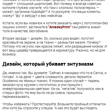
людей — сплошной ширпотреб. Вот почему я всегда советую:
копните глубже, изучите, что там с хлопком, полиэстером, —
может, органика подойдёт? А то рискуете, что ваши клиенты
скажут "фу" и забудут о вас навсегда.
Кстати, если вы новичок и хотите заказать мерч с логотипом без
лишних хлопот, загляните в
"AmadeyPrint"
там ребята знают
толк в качестве, без обмана.
Вторая засада — дизайн. Ох, сколько раз видел: логотип
красивый на экране, а на ткани — размытая мазня. Почему?
Потому что не учли, как краска ляжет, или разрешение низкое. И
вот ваш шедевр превращается в карикатуру. Ржачно, но не для
бизнеса.
Дизайн, который убивает энтузиазм
Да, именно так. Вы думаете: "Сейчас я накидаю что-то в Canva, и
готово". А на деле — цвета сливаются, детали теряются.
Особенно на тёмных тканях. Я помню один случай — парень
заказал кучу кружек с логотипом, а они пришли с
инвертированными цветами. Ха-ха, "негатив" получился, как в
старых фото. Но ему было не до смеха, пришлось
перезаказывать.
Чтобы избежать? Протестируйте. Возьмите пробный отпечаток.
Или хотя бы спросите у спецов: "А как это будет выглядеть