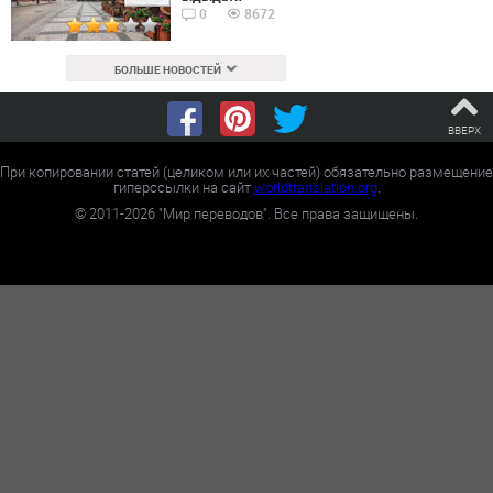
0
8672
БОЛЬШЕ НОВОСТЕЙ
ВВЕРХ
При копировании статей (целиком или их частей) обязательно размещение
гиперссылки на сайт
worldtranslation.org
.
©
2011-2026
"Мир переводов". Все права защищены.