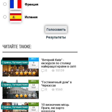
Франция
Испания
Голосовать
Результаты
ЧИТАЙТЕ ТАКЖЕ:
2017
"Вечірній Київ" -
Страны, Путешествия
екскурсія по столиці
9
Фев
найкращої країни в світі
0
10159
2015
"Гостиничный дом" в
Страны, Путешествия
Черкассах
14
Май
0
9560
2017
10 визначних місць
Страны, Путешествия
Праги, які варто
19
Май
відвідати