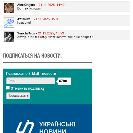
AlexKingxxx -
21.11.2025, 14:49
Вот так история!
Az1mute -
21.11.2025, 15:06
Классно!
Yurich74rus -
21.11.2025, 15:53
Автор, а Ви в якому місті живете якщо не секрет?
ПОДПИСАТЬСЯ НА НОВОСТИ:
Подписка по E-Mail - новости
4700
Отменить подписку