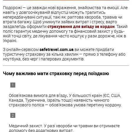
Подорожі — це завжди нові враження, знайомства та емоції. Але
навіть у довгоочікуваній відпустці можуть трапитись
непередбачувані ситуації, такі як: раптова хвороба, травма чи
втрата багажу. Щоб уникнути зайвих витрат і стресу, варто
заздалегідь оформити
страхування для виїзду за кордон
. Такий
поліс гарантує медичну допомогу та фінансовий захист у будь-
якій точці світу, де лікування часто коштує у рази дорожче, ніж в
Україні.
З онлайн-сервісом
safetravel.com.ua
ви можете придбати
туристичну страховку за кілька хвилин — прямо з телефону або
ноутбука, без черг і паперових документів.
Чому важливо мати страховку перед поїздкою
Обов’язкова вимога для в’їзду
.
У більшості країн (ЄС, США,
Канада, Туреччина, Ізраїль тощо) наявність чинного
страхового поліса — обов’язкова умова перетину кордону.
Медичний захист. У разі хвороби чи травми ви отримаєте
допомогу без додаткових витрат.