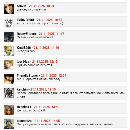
Krovin -
21.11.2025, 10:01
улыбнуло с утречка
Evil0v3rl0rd -
21.11.2025, 10:55
вот это позитив) просто класс)
RoonyFriberg -
21.11.2025, 11:17
Очень и очень неплохо!!!
KrabZ888 -
21.11.2025, 11:40
Невероятно!
just14zy -
21.11.2025, 12:19
Прямо даже не верится
FriendlyStoner -
21.11.2025, 12:54
Мені нарвится стиль викладу
katchin -
21.11.2025, 13:15
Через некоторое время Ваша статья станет популярной. Запомните мои
слова.
tizenka14 -
21.11.2025, 13:48
Це просто бомба !!!
bessoniza -
21.11.2025, 14:05
Это уже далеко не новость, я об этом пару месяцев назад читал.