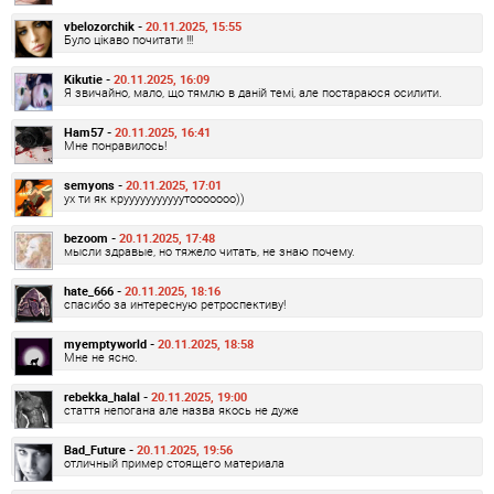
vbelozorchik -
20.11.2025, 15:55
Було цікаво почитати !!!
Kikutie -
20.11.2025, 16:09
Я звичайно, мало, що тямлю в даній темі, але постараюся осилити.
Ham57 -
20.11.2025, 16:41
Мне понравилось!
semyons -
20.11.2025, 17:01
ух ти як крууууууууууутооооооо))
bezoom -
20.11.2025, 17:48
мысли здравые, но тяжело читать, не знаю почему.
hate_666 -
20.11.2025, 18:16
спасибо за интересную ретроспективу!
myemptyworld -
20.11.2025, 18:58
Мне не ясно.
rebekka_halal -
20.11.2025, 19:00
стаття непогана але назва якось не дуже
Bad_Future -
20.11.2025, 19:56
отличный пример стоящего материала