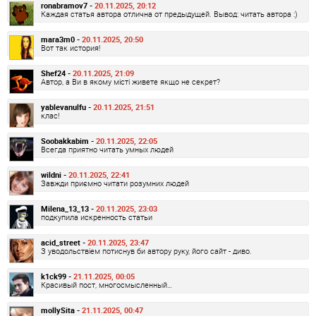
ronabramov7 -
20.11.2025, 20:12
Каждая статья автора отлична от предыдущей. Вывод: читать автора :)
mara3m0 -
20.11.2025, 20:50
Вот так история!
Shef24 -
20.11.2025, 21:09
Автор, а Ви в якому місті живете якщо не секрет?
yablevanulfu -
20.11.2025, 21:51
клас!
Soobakkabim -
20.11.2025, 22:05
Всегда приятно читать умных людей
wildni -
20.11.2025, 22:41
Завжди приємно читати розумних людей
Milena_13_13 -
20.11.2025, 23:03
подкупила искренность статьи
acid_street -
20.11.2025, 23:47
З уводольствіем потиснув би автору руку, його сайт - диво.
k1ck99 -
21.11.2025, 00:05
Красивый пост, многосмысленный…
mollySita -
21.11.2025, 00:47