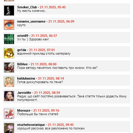
Smoker_Club -
21.11.2025, 05:45
Ну жесть конечно…
noname_username -
21.11.2025, 06:09
круто
orion89 -
21.11.2025, 06:57
Ух ты :) Здорово как!
gn1da -
21.11.2025, 07:01
відмінний приклад стоїть матеріалу
BillAxe -
21.11.2025, 08:00
Пора автору памятник поставить при жизни. Кто за?
kaldubasina -
21.11.2025, 08:14
Готов дискутировать по теме?
JarvisMe -
21.11.2025, 08:59
Радує, що сайт постійно розвивається. Така стаття тільки додасть йому
популярності.
Morouze -
21.11.2025, 09:16
Побольше бы таких статей
etozhehvostatique -
21.11.2025, 09:45
хороший рассказ, все разложено по полкам