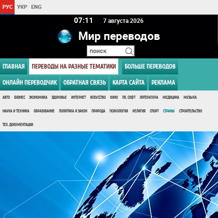
РУС
УКР
ENG
07 11
7 августа 2026
Мир переводов
ГЛАВНАЯ
ПЕРЕВОДЫ НА РАЗНЫЕ ТЕМАТИКИ
БОЛЬШЕ ПЕРЕВОДОВ
ОНЛАЙН ПЕРЕВОДЧИК
ОБРАТНАЯ СВЯЗЬ
КАРТА САЙТА
РЕКЛАМА
АВТО
БИЗНЕС
ЭКОНОМИКА
ЗДОРОВЬЕ
ИНТЕРНЕТ
ИСКУССТВО
КИНО
ПК, СОФТ
ЛИТЕРАТУРА
МЕДИЦИНА
МУЗЫКА
НАУКА И ТЕХНИКА
ОБРАЗОВАНИЕ
ПОЛИТИКА И ЗАКОН
ПРИРОДА
ПСИХОЛОГИЯ
РЕЛИГИЯ
СПОРТ
СТРАНЫ
СТРОИТЕЛЬСТВО
ТЕХ. ДОКУМЕНТАЦИЯ