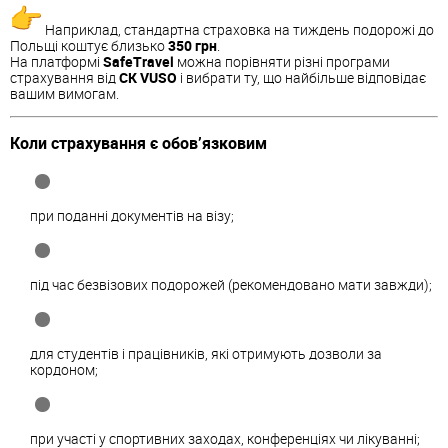
Наприклад, стандартна страховка на тиждень подорожі до
Польщі коштує близько
350 грн
.
На платформі
SafeTravel
можна порівняти різні програми
страхування від
СК VUSO
і вибрати ту, що найбільше відповідає
вашим вимогам.
Коли страхування є обов’язковим
при поданні документів на візу;
під час безвізових подорожей (рекомендовано мати завжди);
для студентів і працівників, які отримують дозволи за
кордоном;
при участі у спортивних заходах, конференціях чи лікуванні;