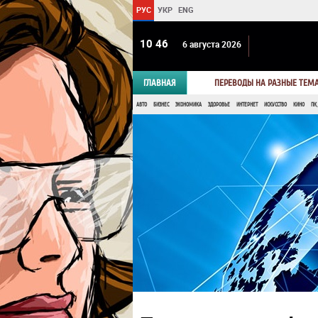
РУС
УКР
ENG
10:46
6 августа 2026
ГЛАВНАЯ
ПЕРЕВОДЫ НА РАЗНЫЕ ТЕМ
АВТО
БИЗНЕС
ЭКОНОМИКА
ЗДОРОВЬЕ
ИНТЕРНЕТ
ИСКУССТВО
КИНО
ПК,