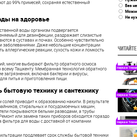
ют до 99% примесей, сохраняя естественный
Без не
Можно
Не ну
оды на здоровье
ственной воды организм подвергается
меняемый для дезинфекции, раздражает слизистые
аются в суставах и почках. Особенно чувствительно
ми заболеваниями. Даже небольшие концентрации
ЧИТАЙТЕ
 аллергические реакции, сухость кожи и ломкость
ий, многие выбирают фильтр обратного осмоса
Наука и Техн
о всему Ташкенту. Мембранная технология обратного
е загрязнения, включая бактерии и вирусы,
для питья и приготовления пищи.
 бытовую технику и сантехнику
Наука и Техн
 солей приводит к образованию накипи. В результате
чайников, стиральных и посудомоечных машин,
сители покрываются белыми разводами, а трубы
Ремонт или замена таких приборов обходится гораздо
а фильтра для воды с доставкой от компании
Наука и Техн
ильтрации продлевает срок службы бытовой техники