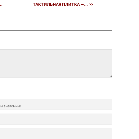
..
ТАКТИЛЬНАЯ ПЛИТКА —... >>
ім знайомим!