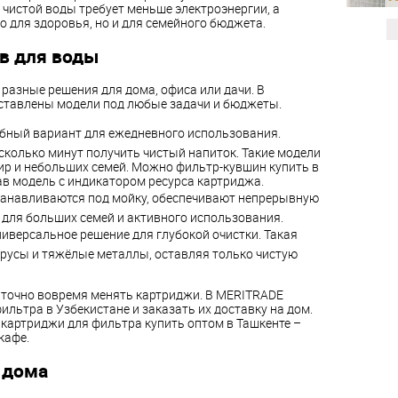
 чистой воды требует меньше электроэнергии, а
о для здоровья, но и для семейного бюджета.
в для воды
разные решения для дома, офиса или дачи. В
ставлены модели под любые задачи и бюджеты.
бный вариант для ежедневного использования.
есколько минут получить чистый напиток. Такие модели
ир и небольших семей. Можно фильтр-кувшин купить в
ав модель с индикатором ресурса картриджа.
анавливаются под мойку, обеспечивают непрерывную
 для больших семей и активного использования.
иверсальное решение для глубокой очистки. Такая
вирусы и тяжёлые металлы, оставляя только чистую
аточно вовремя менять картриджи. В MERITRADE
льтра в Узбекистане и заказать их доставку на дом.
картриджи для фильтра купить оптом в Ташкенте –
кафе.
 дома