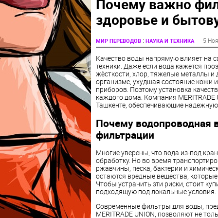
Почему важно фил
здоровье и бытов
:
5 Ноя
МИР ПЕРЕВОДОВ
НАУКА И ТЕХНИКА
Качество воды напрямую влияет на с
техники. Даже если вода кажется про
жёсткости, хлор, тяжелые металлы и 
организме, ухудшая состояние кожи 
приборов. Поэтому установка качест
каждого дома. Компания MERITRADE 
Ташкенте, обеспечивающие надежную 
Почему водопроводная в
фильтрации
Многие уверены, что вода из-под кра
обработку. Но во время транспортир
ржавчины, песка, бактерии и химичес
остаются вредные вещества, которые 
Чтобы устранить эти риски, стоит ку
подходящую под локальные условия.
Современные фильтры для воды, пред
MERITRADE UNION, позволяют не тольк