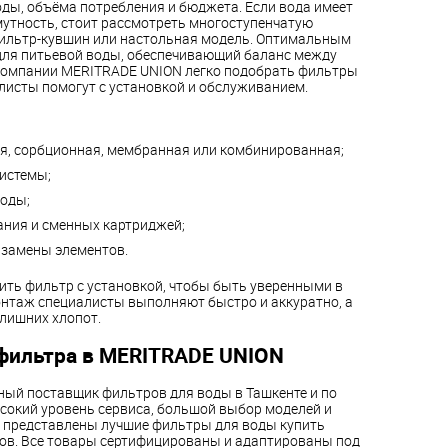
оды, объёма потребления и бюджета. Если вода имеет
утность, стоит рассмотреть многоступенчатую
фильтр-кувшин или настольная модель. Оптимальным
для питьевой воды, обеспечивающий баланс между
 компании MERITRADE UNION легко подобрать фильтры
алисты помогут с установкой и обслуживанием.
я, сорбционная, мембранная или комбинированная;
истемы;
оды;
ания и сменных картриджей;
 замены элементов.
ить фильтр с установкой, чтобы быть уверенными в
нтаж специалисты выполняют быстро и аккуратно, а
 лишних хлопот.
фильтра в MERITRADE UNION
ый поставщик фильтров для воды в Ташкенте и по
ысокий уровень сервиса, большой выбор моделей и
е представлены лучшие фильтры для воды купить
ков. Все товары сертифицированы и адаптированы под