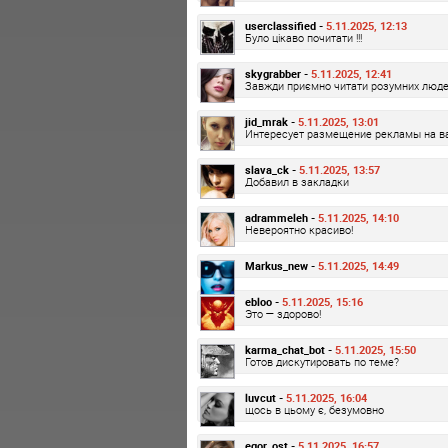
userclassified -
5.11.2025, 12:13
Було цікаво почитати !!!
skygrabber -
5.11.2025, 12:41
Завжди приємно читати розумних люд
jid_mrak -
5.11.2025, 13:01
Интересует размещение рекламы на в
slava_ck -
5.11.2025, 13:57
Добавил в закладки
adrammeleh -
5.11.2025, 14:10
Невероятно красиво!
Markus_new -
5.11.2025, 14:49
ebloo -
5.11.2025, 15:16
Это — здорово!
karma_chat_bot -
5.11.2025, 15:50
Готов дискутировать по теме?
luvcut -
5.11.2025, 16:04
щось в цьому є, безумовно
egor_ost -
5.11.2025, 16:57