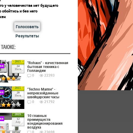
го у человечества нет будущего
 обойтись и без него
жен
Голосовать
Результаты
 ТАКЖЕ:
2015
"Rohaus" - качественная
ика
бытовая техника с
24
Июль
Голландии
0
22393
2015
"Techno Marine" -
ика
непревзойденные
20
Июль
швейцарские часы
0
21792
2019
10 главных
ика
преимуществ
12
Апр
кондиционирования
воздуха
0
23698