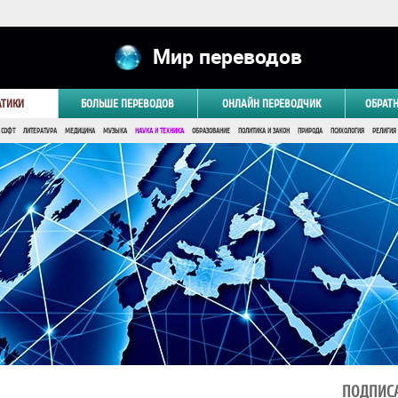
Мир переводов
АТИКИ
БОЛЬШЕ ПЕРЕВОДОВ
ОНЛАЙН ПЕРЕВОДЧИК
ОБРАТ
 СОФТ
ЛИТЕРАТУРА
МЕДИЦИНА
МУЗЫКА
НАУКА И ТЕХНИКА
ОБРАЗОВАНИЕ
ПОЛИТИКА И ЗАКОН
ПРИРОДА
ПСИХОЛОГИЯ
РЕЛИГИЯ
ПОДПИСА