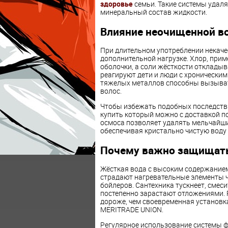
здоровье
семьи. Такие системы удаля
минеральный состав жидкости.
Влияние неочищенной в
При длительном употреблении некаче
дополнительной нагрузке. Хлор, при
оболочки, а соли жёсткости откладыв
реагируют дети и люди с хронически
тяжелых металлов способны вызывать
волос.
Чтобы избежать подобных последств
купить который можно с доставкой п
осмоса позволяет удалять мельчайши
обеспечивая кристально чистую воду 
Почему важно защищать
Жёсткая вода с высоким содержанием
страдают нагревательные элементы 
бойлеров. Сантехника тускнеет, сме
постепенно зарастают отложениями. 
дороже, чем своевременная установк
MERITRADE UNION.
Регулярное использование системы ф