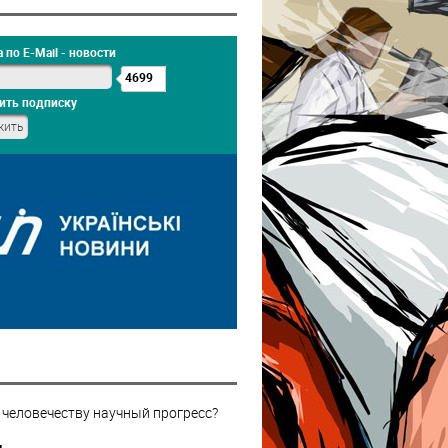
 по E-Mail - новости
4699
ить подписку
 человечеству научный прогресс?
н