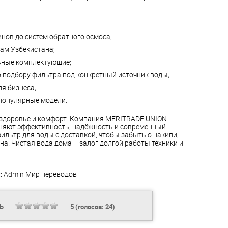
нов до систем обратного осмоса;
нам Узбекистана;
ьные комплектующие;
 подбору фильтра под конкретный источник воды;
я бизнеса;
 популярные модели.
 здоровье и комфорт. Компания MERITRADE UNION
иняют эффективность, надёжность и современный
фильтр для воды с доставкой, чтобы забыть о накипи,
на. Чистая вода дома – залог долгой работы техники и
:
Admin
Мир переводов
ТЬ
5
(голосов:
24
)