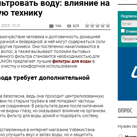
ьтровать воду: влияние на
ую технику
Подписка
 2025
, 10:31
106
829
Отмен
амочувствие человека и долговечность домашней
зрачной и безвредной, в ней могут содержаться соли
другие примеси. Они постепенно накапливаются в
и волос, а также вызывают поломки бытовых
венного фильтра становится необходимостью для
UNION предлагает лучшие
фильтры для воды
в
очистку и комфортное использование.
ода требует дополнительной
на безопасна, ведь она проходит централизованную
овки по старым трубам в неё попадают частицы
кие соединения. В результате даже после кипячения
ОПРОС
не видны глазу, но оказывают влияние на организм.
пить фильтр для воды домой и подобрать систему,
Нужен ли
ставленные в интернет-магазине Узбекистана
о улучшить вкус и запах воды, но и защитить
Нуже