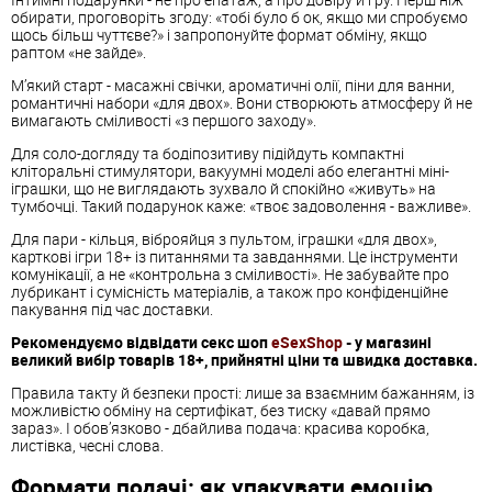
обирати, проговоріть згоду: «тобі було б ок, якщо ми спробуємо
щось більш чуттєве?» і запропонуйте формат обміну, якщо
раптом «не зайде».
М’який старт - масажні свічки, ароматичні олії, піни для ванни,
романтичні набори «для двох». Вони створюють атмосферу й не
вимагають сміливості «з першого заходу».
Для соло-догляду та бодіпозитиву підійдуть компактні
кліторальні стимулятори, вакуумні моделі або елегантні міні-
іграшки, що не виглядають зухвало й спокійно «живуть» на
тумбочці. Такий подарунок каже: «твоє задоволення - важливе».
Для пари - кільця, віброяйця з пультом, іграшки «для двох»,
карткові ігри 18+ із питаннями та завданнями. Це інструменти
комунікації, а не «контрольна з сміливості». Не забувайте про
лубрикант і сумісність матеріалів, а також про конфіденційне
пакування під час доставки.
Рекомендуємо відвідати секс шоп
eSexShop
- у магазині
великий вибір товарів 18+, прийнятні ціни та швидка доставка.
Правила такту й безпеки прості: лише за взаємним бажанням, із
можливістю обміну на сертифікат, без тиску «давай прямо
зараз». І обов’язково - дбайлива подача: красива коробка,
листівка, чесні слова.
Формати подачі: як упакувати емоцію