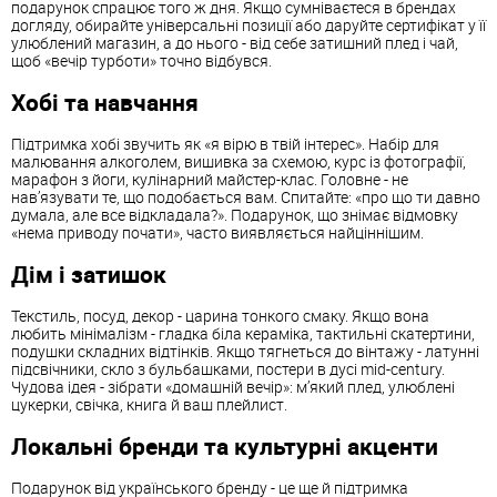
подарунок спрацює того ж дня. Якщо сумніваєтеся в брендах
догляду, обирайте універсальні позиції або даруйте сертифікат у її
улюблений магазин, а до нього - від себе затишний плед і чай,
щоб «вечір турботи» точно відбувся.
Хобі та навчання
Підтримка хобі звучить як «я вірю в твій інтерес». Набір для
малювання алкоголем, вишивка за схемою, курс із фотографії,
марафон з йоги, кулінарний майстер-клас. Головне - не
нав’язувати те, що подобається вам. Спитайте: «про що ти давно
думала, але все відкладала?». Подарунок, що знімає відмовку
«нема приводу почати», часто виявляється найціннішим.
Дім і затишок
Текстиль, посуд, декор - царина тонкого смаку. Якщо вона
любить мінімалізм - гладка біла кераміка, тактильні скатертини,
подушки складних відтінків. Якщо тягнеться до вінтажу - латунні
підсвічники, скло з бульбашками, постери в дусі mid-century.
Чудова ідея - зібрати «домашній вечір»: м’який плед, улюблені
цукерки, свічка, книга й ваш плейлист.
Локальні бренди та культурні акценти
Подарунок від українського бренду - це ще й підтримка