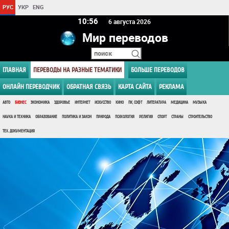
РУС
УКР
ENG
10 56
6 августа 2026
Мир переводов
ГЛАВНАЯ
ПЕРЕВОДЫ НА РАЗНЫЕ ТЕМАТИКИ
БОЛЬШЕ ПЕРЕВОДОВ
ОНЛАЙН ПЕРЕВОДЧИК
ОБРАТНАЯ СВЯЗЬ
КАРТА САЙТА
РЕКЛАМА
АВТО
БИЗНЕС
ЭКОНОМИКА
ЗДОРОВЬЕ
ИНТЕРНЕТ
ИСКУССТВО
КИНО
ПК, СОФТ
ЛИТЕРАТУРА
МЕДИЦИНА
МУЗЫКА
НАУКА И ТЕХНИКА
ОБРАЗОВАНИЕ
ПОЛИТИКА И ЗАКОН
ПРИРОДА
ПСИХОЛОГИЯ
РЕЛИГИЯ
СПОРТ
СТРАНЫ
СТРОИТЕЛЬСТВО
ТЕХ. ДОКУМЕНТАЦИЯ