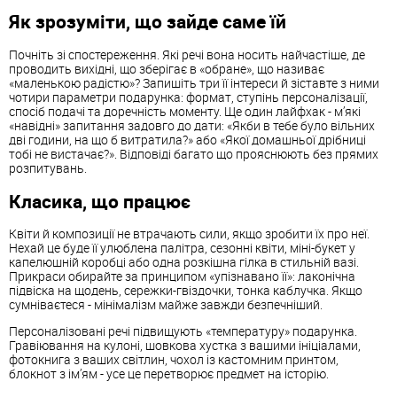
Як зрозуміти, що зайде саме їй
Почніть зі спостереження. Які речі вона носить найчастіше, де
проводить вихідні, що зберігає в «обране», що називає
«маленькою радістю»? Запишіть три її інтереси й зіставте з ними
чотири параметри подарунка: формат, ступінь персоналізації,
спосіб подачі та доречність моменту. Ще один лайфхак - м’які
«навідні» запитання задовго до дати: «Якби в тебе було вільних
дві години, на що б витратила?» або «Якої домашньої дрібниці
тобі не вистачає?». Відповіді багато що прояснюють без прямих
розпитувань.
Класика, що працює
Квіти й композиції не втрачають сили, якщо зробити їх про неї.
Нехай це буде її улюблена палітра, сезонні квіти, міні-букет у
капелюшній коробці або одна розкішна гілка в стильній вазі.
Прикраси обирайте за принципом «упізнавано її»: лаконічна
підвіска на щодень, сережки-гвіздочки, тонка каблучка. Якщо
сумніваєтеся - мінімалізм майже завжди безпечніший.
Персоналізовані речі підвищують «температуру» подарунка.
Гравіювання на кулоні, шовкова хустка з вашими ініціалами,
фотокнига з ваших світлин, чохол із кастомним принтом,
блокнот з ім’ям - усе це перетворює предмет на історію.