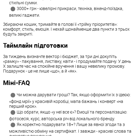
стильні сумки.
3000+ грн - ювелірні прикраси, техніка, вікенд-поїздка,
великі гаджети.
Збираючи кошик, тримайте в голові її «трійку пріоритетів»:
комфорт, стиль, емоція. І нехай щонайменше два пункти з трьох
будуть закриті.
Таймлайн підготовки
За тиждень визначте вектор і бюджет, за три дні докупіть
«рамку» - пакування, листівку, квіти - і продумайте подачу. У день
Х залиште час на спокійне вручення і вашу невелику промову.
Подарунок - це не лише «що», а й «як».
Міні-FAQ
Чи можна дарувати гроші? Так, якщо оформити їх з ідеєю:
«фонд мрії» у красивій коробці, мапа бажань і конверт «на
перший крок».
Що обрати, якщо «у неї все є»? Емоції та персоналізацію:
фотосесія, курс, авторська річ від локального бренду.
Як коректно подарувати 18+? Лише за явної згоди та з
можливістю обміну на сертифікат. І завжди - красиві слова та
дискретне пакування.