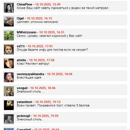
ChinaPhoe -
10.10.2025, 15:49
Може Ваш сайт навіть підніметься у видачі за такий матеріал.
l3gal -
10.10.2025, 16:15
Цепляет, отлично написано!
MWietzmann -
10.10.2025, 16:51
Сенкс. Цікаво, і взагалі корисний у Вас сайт
sd11i -
10.10.2025, 17:01
Откуда берете инфу для постов если не секрет?
attelis -
10.10.2025, 17:58
Клас! Респект автору!
osennyayakhandra -
10.10.2025, 18:04
Блестящая идея
seogud -
10.10.2025, 18:46
Знайомий стиль ...
yataxibest -
10.10.2025, 19:13
Всем привет. Понравился пост, ставлю 5 баллов.
jackmigil -
10.10.2025, 19:59
Знакомый стиль...
ComeVeV -
10.10.2025, 20:04