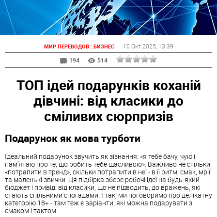
:
10 Окт 2025
, 13:39
МИР ПЕРЕВОДОВ
БИЗНЕС
194
514
ТОП ідей подарунків коханій
дівчині: від класики до
сміливих сюрпризів
Подарунок як мова турботи
Ідеальний подарунок звучить як зізнання: «я тебе бачу, чую і
пам’ятаю про те, що робить тебе щасливою». Важливо не стільки
«потрапити в тренд», скільки потрапити в неї - в її ритм, смак, мрії
та маленькі звички. Ця підбірка збере робочі ідеї на будь-який
бюджет і привід: від класики, що не підводить, до вражень, які
стають спільними спогадами. І так, ми поговоримо про делікатну
категорію 18+ - там теж є варіанти, які можна подарувати зі
смаком і тактом.