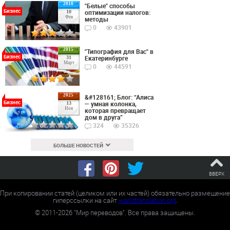
2018
"Белые" способы
Бизнес
оптимизации налогов:
10
Фев
методы
0
43901
2015
"Типография для Вас" в
Бизнес
Екатеринбурге
31
Март
0
44591
2025
&#128161; Блог: “Алиса
Бизнес
— умная колонка,
13
Ноя
которая превращает
дом в друга”
324
35326
БОЛЬШЕ НОВОСТЕЙ
ВВЕРХ
При копировании статей (целиком или их частей) обязательно размещение
гиперссылки на сайт
worldtranslation.org
.
©
2011-2026
"Мир переводов". Все права защищены.