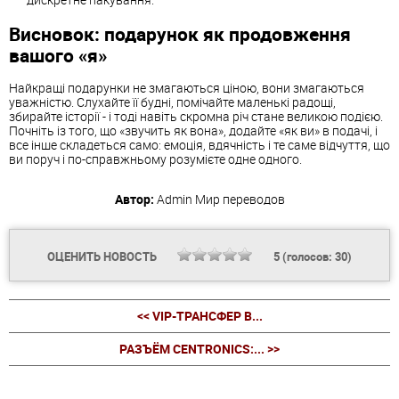
Висновок: подарунок як продовження
вашого «я»
Найкращі подарунки не змагаються ціною, вони змагаються
уважністю. Слухайте її будні, помічайте маленькі радощі,
збирайте історії - і тоді навіть скромна річ стане великою подією.
Почніть із того, що «звучить як вона», додайте «як ви» в подачі, і
все інше складеться само: емоція, вдячність і те саме відчуття, що
ви поруч і по-справжньому розумієте одне одного.
Автор:
Admin
Мир переводов
ОЦЕНИТЬ НОВОСТЬ
5
(голосов:
30
)
<< VIP-ТРАНСФЕР В...
РАЗЪЁМ CENTRONICS:... >>