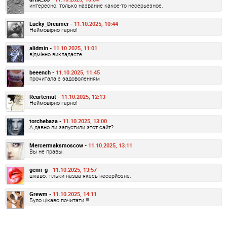
интересно. только название какое-то несерьезное.
Lucky_Dreamer -
11.10.2025, 10:44
Неймовірно гарно!
alidmin -
11.10.2025, 11:01
відмінно викладаєте
beeench -
11.10.2025, 11:45
прочитала з задоволенням
Reartemut -
11.10.2025, 12:13
Неймовірно гарно!
torchebaza -
11.10.2025, 13:00
А давно ли запустили этот сайт?
Mercermaksmoscow -
11.10.2025, 13:11
Вы не правы.
genri_g -
11.10.2025, 13:57
цікаво. тільки назва якесь несерйозне.
Grewm -
11.10.2025, 14:11
Було цікаво почитати !!!