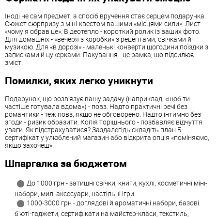
Іноді не сам предмет, а спосіб вручення стає серцем подарунка.
Сюжет сюрпризу з міні-квестом вашими «місцями сили». Лист
«чому я обрав це». Відеотепло - короткий ролик із ваших фото.
Для домашніх - «вечеря з коробки» з рецептами, свічками й
музикою. Для «в дорозі» - маленькі конверти щогодини поїздки з
записками й цукерками. Пакування - це рамка, що підсилює
зміст.
Помилки, яких легко уникнути
Подарунок, що розв’язує вашу задачу (наприклад, «щоб ти
частіше готувала вдома») - повз. Надто практичні речі без
романтики - теж повз, якщо не обговорено. Надто інтимно без
згоди - ризик образити. Копія торішнього - позбавляє відчуття
уваги. Як підстрахуватися? Заздалегідь складіть план Б:
сертифікат у улюблений магазин або відкрита опція «поміняємо,
якщо захочеш».
Шпаргалка за бюджетом
До 1000 грн - затишні свічки, книги, кухлі, косметичні міні-
набори, милі аксесуари, настільні ігри.
1000-3000 грн - доглядові й ароматичні набори, базові
б’юті-гаджети, сертифікати на майстер-класи, текстиль,