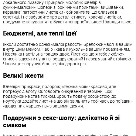
локального дизайну. Прикраси молодих ювелірів,
сумки-«малюки», шопери з іронічними принтами, вишиванки,
кераміка, патріотичні листівки - обирайте те, що близьке її
естетиці. І не забувайте про деталі етикету: красиві листівки,
продумане пакування та букети непарної кількості завжди плюс.
Бюджетні, але теплі ідеї
Інколи достатньо однієї «малої радості». Брелок-символ із вашим
внутрішнім мемом. Набір «кава й кухоль» з вашим побажанням.
Невелика настільна гра для двох. Лист «за що я тебе люблю» -
список із десяти пунктів, роздрукований і перев’язаний стрічкою.
Часом це зворушує більше, ніж дорога річ.
Великі жести
Ювелірні прикраси, подорож, «техніка мрії» - красиво, але
потребує діалогу. Обговоріть очікування й терміни, щоб
подарунок не став тиском. Зробіть подачу особистою: до
ноутбука додайте лист «на що він звільнить тобі час», до поїздки -
«щоденник маршрутів» з вашими ідеями.
Подарунки з секс-шопу: делікатно й зі
смаком
Інтимні подарунки - не про епатаж, а про довіру й гру. Перш ніж