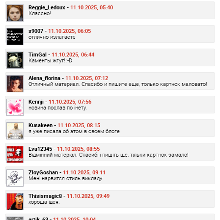
Reggie_Ledoux -
11.10.2025, 05:40
Классно!
s9007 -
11.10.2025, 06:05
отлично излагаете
TimGal -
11.10.2025, 06:44
Каменты жгут! :-D
Alena_florina -
11.10.2025, 07:12
Отличный материал. Спасибо и пишите еще, только картнок маловато!
Kennji -
11.10.2025, 07:56
новина послав по інету.
Kusakeen -
11.10.2025, 08:15
я уже писала об этом в своем блоге
Eva12345 -
11.10.2025, 08:55
Відмінний матеріал. Спасибі і пишіть ще, тільки картнок замало!
ZloyGoshan -
11.10.2025, 09:11
Мені нарвится стиль викладу
Thisismagic8 -
11.10.2025, 09:49
хороша ідея.
artik_63 -
11.10.2025, 10:04