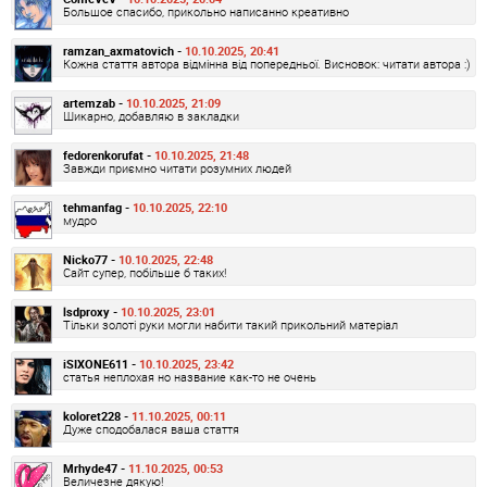
Большое спасибо, прикольно написанно креативно
ramzan_axmatovich -
10.10.2025, 20:41
Кожна стаття автора відмінна від попередньої. Висновок: читати автора :)
artemzab -
10.10.2025, 21:09
Шикарно, добавляю в закладки
fedorenkorufat -
10.10.2025, 21:48
Завжди приємно читати розумних людей
tehmanfag -
10.10.2025, 22:10
мудро
Nicko77 -
10.10.2025, 22:48
Сайт супер, побільше б таких!
lsdproxy -
10.10.2025, 23:01
Тільки золоті руки могли набити такий прикольний матеріал
iSIXONE611 -
10.10.2025, 23:42
статья неплохая но название как-то не очень
koloret228 -
11.10.2025, 00:11
Дуже сподобалася ваша стаття
Mrhyde47 -
11.10.2025, 00:53
Величезне дякую!