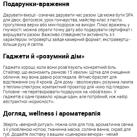
Подарунки-враження
Дарувати емоції - означає дарувати час разом. Це може бути SPA
для двох, фотосесія, урок гончарства, майстер-клас з пасти,
прогулянка верхи або міні-подорож на вихідні. Плюс вражень у
гнучкості: можна обрати точну дату або подарувати сертифікат і
вирішувати разом. Важливо співвіднести активність з її
характером. Інтровертці зайде камерний формат, екстравертці -
більше руху й світла.
Гаджети й «розумний дім»
Гаджети хороші, коли вони розв’язують конкретний біль.
Стайлер, що економить ранкові 15 хвилин. Щітка для очищення
обличчя, яку вона давно розглядала. Фітнес-браслет для
відстеження сну й кроків. Для дому - зволожувач, розумна лампа
з теплим спектром, компактний проєктор для «кіно під пледом».
Головне - не перетворювати подарунок на «обов’язок». У
гаджетів є одне правило: краще один, але потрібний, ніж набір
абстрактної «корисності».
Догляд, wellness і ароматерапія
Зберіть «вечірній ритуал». Ніжна олія для тіла, ароматична свічка
з її улюбленою нотою, тканинна маска, соляна ванна, скраб для
губ. Додайте листівку з вашим «сценарієм вечора» - нехай