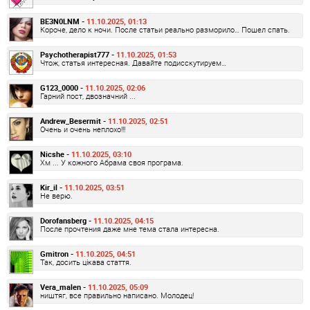
BE3N0LNM -
11.10.2025, 01:13
Короче, дело к ночи. После статьи реально разморило… Пошел спать.
Psychotherapist777 -
11.10.2025, 01:53
Чтож, статья интересная. Давайте подисскутируем…
G123_0000 -
11.10.2025, 02:06
Гарний пост, двозначний ...
Andrew_Besermit -
11.10.2025, 02:51
Очень и очень неплохо!!!
Nicshe -
11.10.2025, 03:10
Хм ... У кожного Абрама своя програма.
Kir_il -
11.10.2025, 03:51
Не верю.
Dorofansberg -
11.10.2025, 04:15
После прочтения даже мне тема стала интересна.
Gmitron -
11.10.2025, 04:51
Так, досить цікава стаття.
Vera_malen -
11.10.2025, 05:09
ништяг, все правильно написано. Молодец!