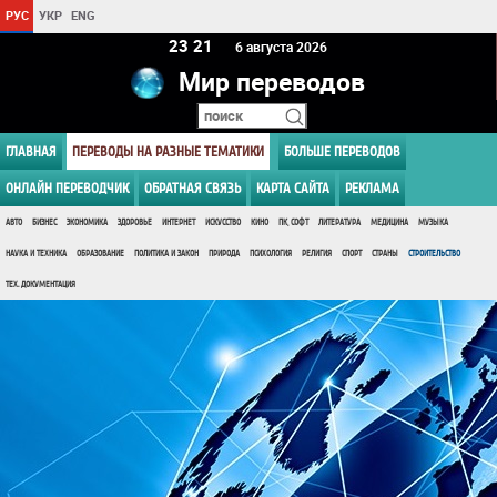
РУС
УКР
ENG
23:22
6 августа 2026
Мир переводов
ГЛАВНАЯ
ПЕРЕВОДЫ НА РАЗНЫЕ ТЕМАТИКИ
БОЛЬШЕ ПЕРЕВОДОВ
ОНЛАЙН ПЕРЕВОДЧИК
ОБРАТНАЯ СВЯЗЬ
КАРТА САЙТА
РЕКЛАМА
АВТО
БИЗНЕС
ЭКОНОМИКА
ЗДОРОВЬЕ
ИНТЕРНЕТ
ИСКУССТВО
КИНО
ПК, СОФТ
ЛИТЕРАТУРА
МЕДИЦИНА
МУЗЫКА
НАУКА И ТЕХНИКА
ОБРАЗОВАНИЕ
ПОЛИТИКА И ЗАКОН
ПРИРОДА
ПСИХОЛОГИЯ
РЕЛИГИЯ
СПОРТ
СТРАНЫ
СТРОИТЕЛЬСТВО
ТЕХ. ДОКУМЕНТАЦИЯ