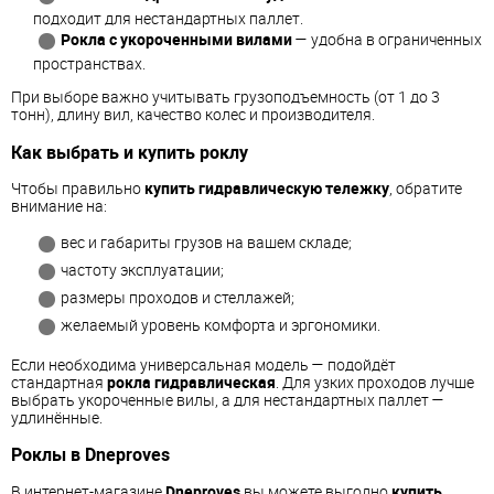
подходит для нестандартных паллет.
Рокла с укороченными вилами
— удобна в ограниченных
пространствах.
При выборе важно учитывать грузоподъемность (от 1 до 3
тонн), длину вил, качество колес и производителя.
Как выбрать и купить роклу
Чтобы правильно
купить гидравлическую тележку
, обратите
внимание на:
вес и габариты грузов на вашем складе;
частоту эксплуатации;
размеры проходов и стеллажей;
желаемый уровень комфорта и эргономики.
Если необходима универсальная модель — подойдёт
стандартная
рокла гидравлическая
. Для узких проходов лучше
выбрать укороченные вилы, а для нестандартных паллет —
удлинённые.
Роклы в Dneproves
В интернет-магазине
Dneproves
вы можете выгодно
купить