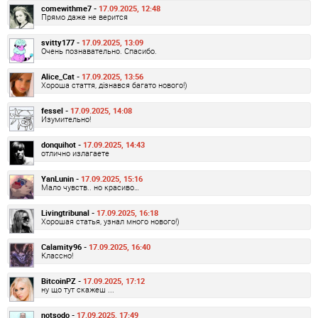
comewithme7 -
17.09.2025, 12:48
Прямо даже не верится
svitty177 -
17.09.2025, 13:09
Очень познавательно. Спасибо.
Alice_Cat -
17.09.2025, 13:56
Хороша стаття, дізнався багато нового!)
fessel -
17.09.2025, 14:08
Изумительно!
donquihot -
17.09.2025, 14:43
отлично излагаете
YanLunin -
17.09.2025, 15:16
Мало чувств.. но красиво…
Livingtribunal -
17.09.2025, 16:18
Хорошая статья, узнал много нового!)
Calamity96 -
17.09.2025, 16:40
Классно!
BitcoinPZ -
17.09.2025, 17:12
ну що тут скажеш ...
notsodo -
17.09.2025, 17:49