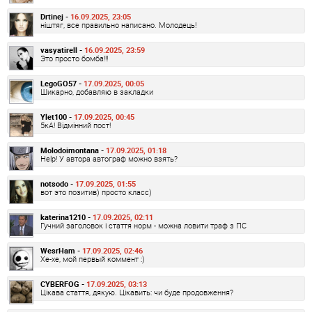
Drtinej -
16.09.2025, 23:05
ніштяг, все правильно написано. Молодець!
vasyatirell -
16.09.2025, 23:59
Это просто бомба!!!
LegoGO57 -
17.09.2025, 00:05
Шикарно, добавляю в закладки
Ylet100 -
17.09.2025, 00:45
5кА! Відмінний пост!
Molodoimontana -
17.09.2025, 01:18
Help! У автора автограф можно взять?
notsodo -
17.09.2025, 01:55
вот это позитив) просто класс)
katerina1210 -
17.09.2025, 02:11
Гучний заголовок і стаття норм - можна ловити траф з ПС
WesrHam -
17.09.2025, 02:46
Хе-хе, мой первый коммент :)
CYBERFOG -
17.09.2025, 03:13
Цікава стаття, дякую. Цікавить: чи буде продовження?