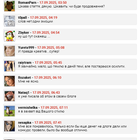
RomanParn -
17.09.2025, 03:50
Цікава стаття, дякую. Цікавить: чи буде продовження?
t0pall -
17.09.2025, 04:19
слов нет,одни эмоции
Zbyker -
17.09.2025, 04:54
ну що тут скажеш ...
Yurets999 -
17.09.2025, 05:08
И правда креатив...супер!
raiytram -
17.09.2025, 05:45
Я звичайно, мало, що тямлю в даній темі, але постараюся осилити.
Rozaket -
17.09.2025, 06:10
Мне не ясно.
Nataq1 -
17.09.2025, 06:43
я уже писала об этом в своем блоге
vermishelka -
17.09.2025, 07:11
я в захваті від Вашого стилю
nesapka -
17.09.2025, 07:41
Мне все понравилось, только если бы еще денег на длоге дали или
конкурс провели, было бы вообще отлично.