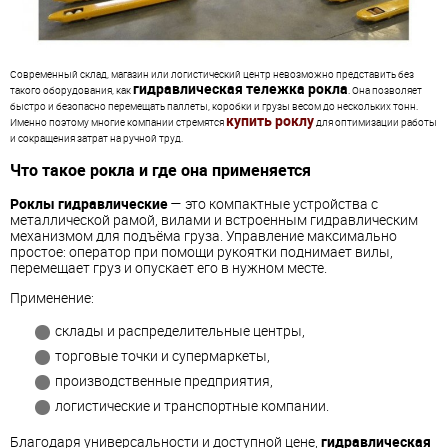
Современный склад, магазин или логистический центр невозможно представить без
гидравлическая тележка рокла
такого оборудования, как
. Она позволяет
быстро и безопасно перемещать паллеты, коробки и грузы весом до нескольких тонн.
купить роклу
Именно поэтому многие компании стремятся
для оптимизации работы
и сокращения затрат на ручной труд.
Что такое рокла и где она применяется
Роклы гидравлические
— это компактные устройства с
металлической рамой, вилами и встроенным гидравлическим
механизмом для подъёма груза. Управление максимально
простое: оператор при помощи рукоятки поднимает вилы,
перемещает груз и опускает его в нужном месте.
Применение:
склады и распределительные центры,
торговые точки и супермаркеты,
производственные предприятия,
логистические и транспортные компании.
Благодаря универсальности и доступной цене,
гидравлическая