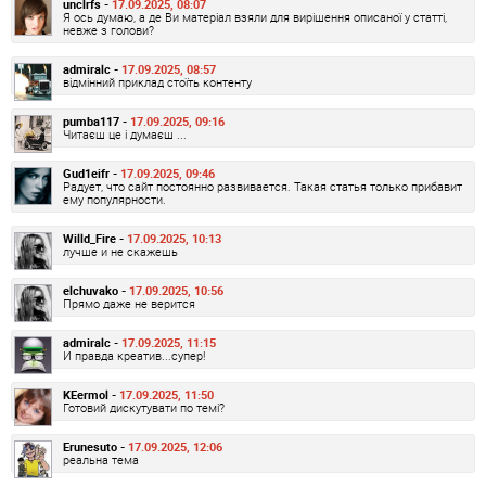
unclrfs -
17.09.2025, 08:07
Я ось думаю, а де Ви матеріал взяли для вирішення описаної у статті,
невже з голови?
admiralc -
17.09.2025, 08:57
відмінний приклад стоїть контенту
pumba117 -
17.09.2025, 09:16
Читаєш це і думаєш ...
Gud1eifr -
17.09.2025, 09:46
Радует, что сайт постоянно развивается. Такая статья только прибавит
ему популярности.
Willd_Fire -
17.09.2025, 10:13
лучше и не скажешь
elchuvako -
17.09.2025, 10:56
Прямо даже не верится
admiralc -
17.09.2025, 11:15
И правда креатив...супер!
KEermol -
17.09.2025, 11:50
Готовий дискутувати по темі?
Erunesuto -
17.09.2025, 12:06
реальна тема