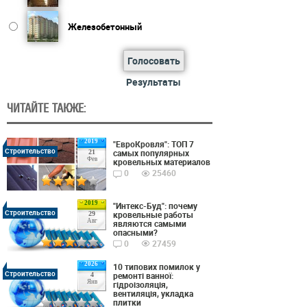
Железобетонный
Голосовать
Результаты
ЧИТАЙТЕ ТАКЖЕ:
2019
"ЕвроКровля": ТОП 7
Строительство
самых популярных
21
Фев
кровельных материалов
0
25460
2019
"Интекс-Буд": почему
Строительство
кровельные работы
29
Авг
являются самыми
опасными?
0
27459
2026
10 типових помилок у
Строительство
ремонті ванної:
4
Янв
гідроізоляція,
вентиляція, укладка
плитки