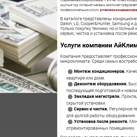
Современные кондиционеры – это не только комфор
круглый год. Интернет-магазин АйКлимат предлагае
профессиональные услуги:
установка кондиционера
В каталоге представлены кондиционер
Daikin, LG, Cooper&Hunter, Samsung и
только покупку техники, но и полный
сервис, чистка и установка после рем
Услуги компании АйКли
Компания предоставляет профессион
микроклимата. Среди самых востреб
Монтаж кондиционеров.
Качес
квартире или доме.
Демонтаж оборудования.
Быст
последующей подготовкой к новом
Закладка магистрали.
Проклад
скрытой установки.
Сервис и чистка.
Регулярное т
для долгой работы оборудования.
Установка после ремонта.
Мон
отремонтированных помещениях.