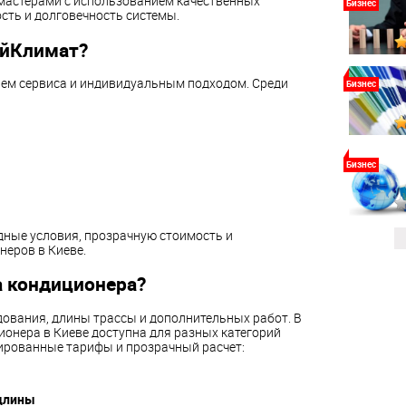
астерами с использованием качественных
Бизнес
сть и долговечность системы.
АйКлимат?
ем сервиса и индивидуальным подходом. Среди
Бизнес
Бизнес
ные условия, прозрачную стоимость и
еров в Киеве.
а кондиционера?
дования, длины трассы и дополнительных работ. В
ионера в Киеве доступна для разных категорий
ированные тарифы и прозрачный расчет:
длины