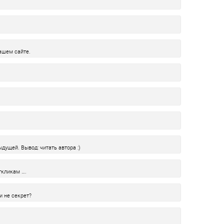
ашем сайте.
дущей. Вывод: читать автора :)
ткликам ….
и не секрет?