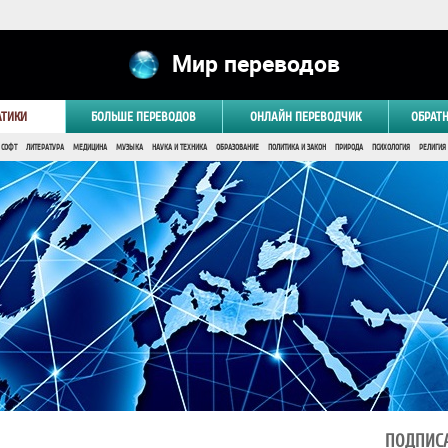
Мир переводов
АТИКИ
БОЛЬШЕ ПЕРЕВОДОВ
ОНЛАЙН ПЕРЕВОДЧИК
ОБРАТ
 СОФТ
ЛИТЕРАТУРА
МЕДИЦИНА
МУЗЫКА
НАУКА И ТЕХНИКА
ОБРАЗОВАНИЕ
ПОЛИТИКА И ЗАКОН
ПРИРОДА
ПСИХОЛОГИЯ
РЕЛИГИЯ
ПОДПИСА