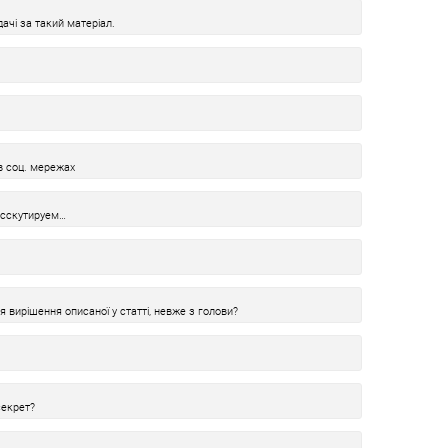
ачі за такий матеріал.
в соц. мережах
исскутируем…
я вирішення описаної у статті, невже з голови?
секрет?