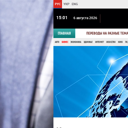
РУС
УКР
ENG
15:01
6 августа 2026
ГЛАВНАЯ
ПЕРЕВОДЫ НА РАЗНЫЕ ТЕМ
АВТО
БИЗНЕС
ЭКОНОМИКА
ЗДОРОВЬЕ
ИНТЕРНЕТ
ИСКУССТВО
КИНО
ПК,