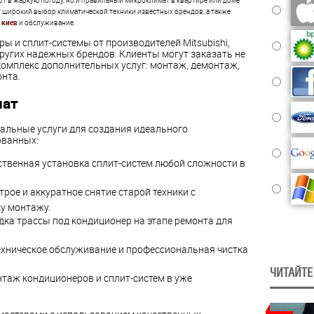
т в жаркую погоду, но и правильный микроклимат в квартире или доме
т широкий выбор климатической техники известных брендов, а также
 киев
и обслуживание.
ы и сплит-системы от производителей Mitsubishi,
 других надежных брендов. Клиенты могут заказать не
 комплекс дополнительных услуг: монтаж, демонтаж,
онта.
мат
альные услуги для создания идеального
ованных:
твенная установка сплит-систем любой сложности в
рое и аккуратное снятие старой техники с
у монтажу.
ка трассы под кондиционер на этапе ремонта для
ехническое обслуживание и профессиональная чистка
ЧИТАЙТЕ
таж кондиционеров и сплит-систем в уже