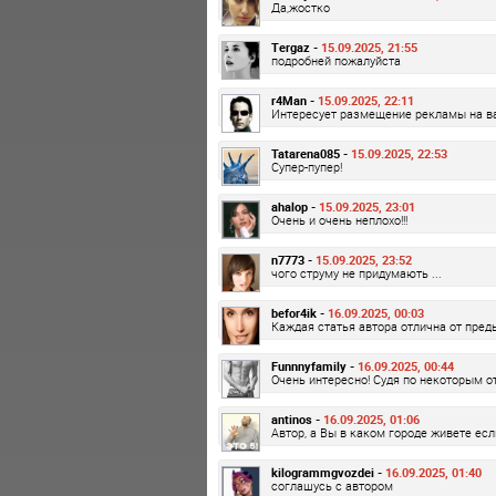
Да,жостко
Tergaz -
15.09.2025, 21:55
подробней пожалуйста
r4Man -
15.09.2025, 22:11
Интересует размещение рекламы на в
Tatarena085 -
15.09.2025, 22:53
Супер-пупер!
ahalop -
15.09.2025, 23:01
Очень и очень неплохо!!!
n7773 -
15.09.2025, 23:52
чого струму не придумають ...
befor4ik -
16.09.2025, 00:03
Каждая статья автора отлична от преды
Funnnyfamily -
16.09.2025, 00:44
Очень интересно! Судя по некоторым о
antinos -
16.09.2025, 01:06
Автор, а Вы в каком городе живете есл
kilogrammgvozdei -
16.09.2025, 01:40
соглашусь с автором