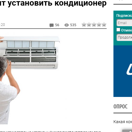
ит установить кондиционер
Подписка
4:20
56
535
Отмен
ОПРОС
Какая ко