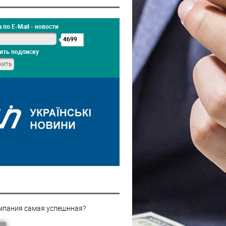
 по E-Mail - новости
4699
ить подписку
мпания самая успешнная?