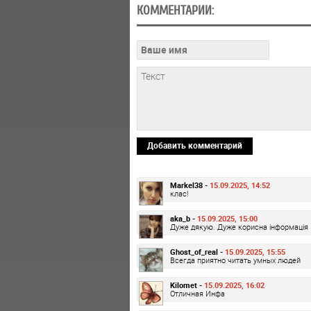
КОММЕНТАРИИ:
Добавить комментарий
Markel38 -
15.09.2025, 14:52
клас!
aka_b -
15.09.2025, 15:00
Дуже дякую. Дуже корисна інформація
Ghost_of_real -
15.09.2025, 15:55
Всегда приятно читать умных людей
Kilomet -
15.09.2025, 16:02
Отличная Инфа