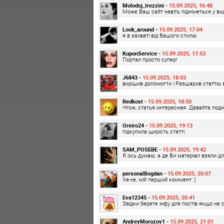
Molodoj_trezzini -
15.09.2025, 16:48
Може Ваш сайт навіть підніметься у вид
Look_around -
15.09.2025, 17:04
я в захваті від Вашого стилю
KuponService -
15.09.2025, 17:53
Портал просто супер!
J6843 -
15.09.2025, 18:03
вирішив допомогти і Разшарив статтю 
Redkost -
15.09.2025, 18:50
Чтож, статья интересная. Давайте под
Oreiro24 -
15.09.2025, 19:13
підкупила щирість статті
SAM_POSEBE -
15.09.2025, 19:42
Я ось думаю, а де Ви матеріал взяли дл
personalBogdan -
15.09.2025, 20:07
Хе-хе, мій перший коммент :)
Eva12345 -
15.09.2025, 20:41
Звідки берете інфу для постів якщо не 
AndreyMorozov1 -
15.09.2025, 21:01