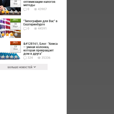
оптимизации налогов:
10
Фев
методы
0
43907
2015
"Типография для Вас" в
Екатеринбурге
31
Март
0
44591
2025
&#128161; Блог: “Алиса
— умная колонка,
13
Ноя
которая превращает
дом в друга”
324
35336
БОЛЬШЕ НОВОСТЕЙ