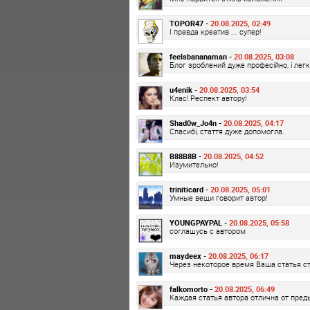
TOPOR47 -
20.08.2025, 02:49
І правда креатив ... супер!
feelsbananaman -
20.08.2025, 03:08
Блог зроблений дуже професійно, і лег
u4enik -
20.08.2025, 03:54
Клас! Респект автору!
Shad0w_Jo4n -
20.08.2025, 04:17
Спасибі, стаття дуже допомогла.
B88B8B -
20.08.2025, 04:52
Изумительно!
triniticard -
20.08.2025, 05:01
Умные вещи говорит автор!
YOUNGPAYPAL -
20.08.2025, 05:58
соглашусь с автором
maydeex -
20.08.2025, 06:17
Через некоторое время Ваша статья ст
falkomorto -
20.08.2025, 06:49
Каждая статья автора отлична от преды