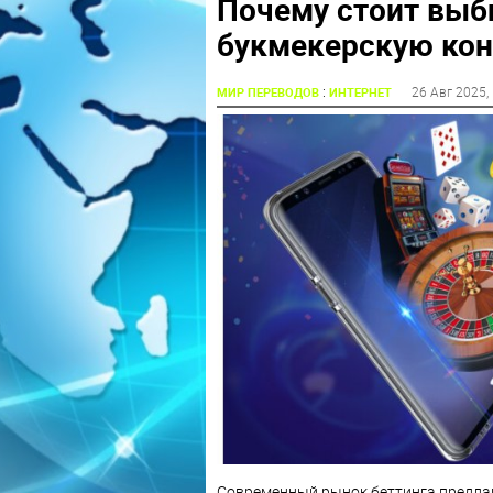
Почему стоит выб
букмекерскую конт
:
26 Авг 2025
,
МИР ПЕРЕВОДОВ
ИНТЕРНЕТ
Современный рынок беттинга предлаг