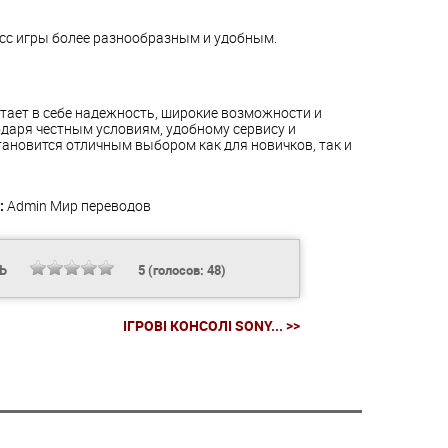
сс игры более разнообразным и удобным.
етает в себе надежность, широкие возможности и
одаря честным условиям, удобному сервису и
ановится отличным выбором как для новичков, так и
:
Admin
Мир переводов
ТЬ
5
(голосов:
48
)
ІГРОВІ КОНСОЛІ SONY... >>