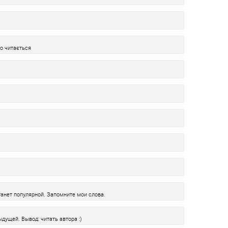
ко читається
анет популярной. Запомните мои слова.
дущей. Вывод: читать автора :)