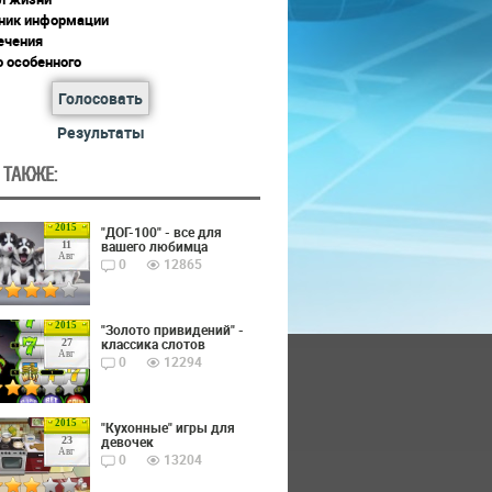
ник информации
ечения
о особенного
Голосовать
Результаты
 ТАКЖЕ:
2015
"ДОГ-100" - все для
вашего любимца
11
Авг
0
12865
2015
"Золото привидений" -
классика слотов
27
Авг
0
12294
2015
"Кухонные" игры для
девочек
23
Авг
0
13204