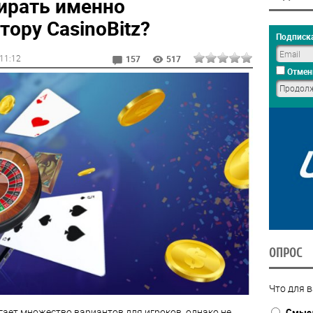
ирать именно
ору CasinoBitz?
Подписка
 11:12
157
517
Отмен
ОПРОС
Что для в
ает множество вариантов для игроков, однако не
Смысл