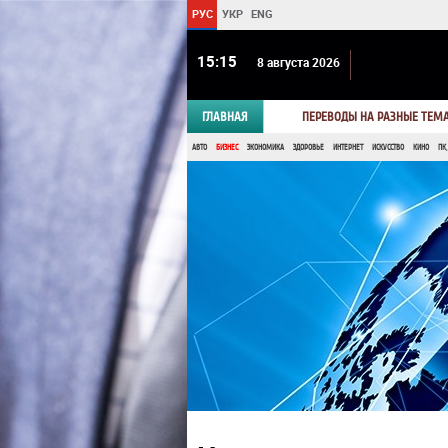
РУС
УКР
ENG
15 15
8 августа 2026
ГЛАВНАЯ
ПЕРЕВОДЫ НА РАЗНЫЕ ТЕМ
АВТО
БИЗНЕС
ЭКОНОМИКА
ЗДОРОВЬЕ
ИНТЕРНЕТ
ИСКУССТВО
КИНО
ПК,