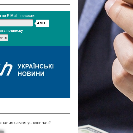
 по E-Mail - новости
4701
ить подписку
мпания самая успешнная?