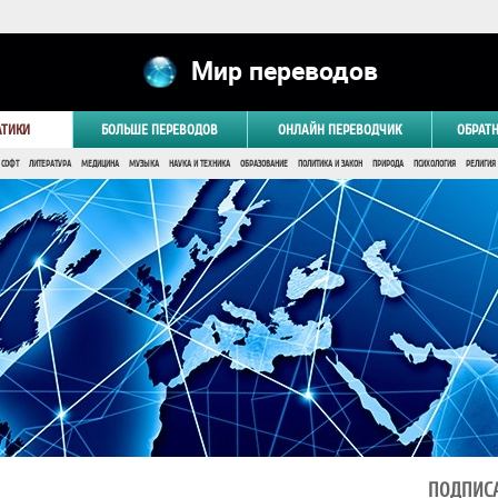
Мир переводов
АТИКИ
БОЛЬШЕ ПЕРЕВОДОВ
ОНЛАЙН ПЕРЕВОДЧИК
ОБРАТ
 СОФТ
ЛИТЕРАТУРА
МЕДИЦИНА
МУЗЫКА
НАУКА И ТЕХНИКА
ОБРАЗОВАНИЕ
ПОЛИТИКА И ЗАКОН
ПРИРОДА
ПСИХОЛОГИЯ
РЕЛИГИЯ
ПОДПИСА