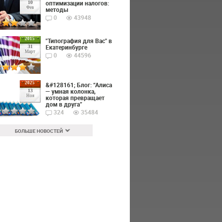
оптимизации налогов:
10
Фев
методы
0
43948
2015
"Типография для Вас" в
Екатеринбурге
31
Март
0
44596
2025
&#128161; Блог: “Алиса
— умная колонка,
13
Ноя
которая превращает
дом в друга”
324
35484
БОЛЬШЕ НОВОСТЕЙ