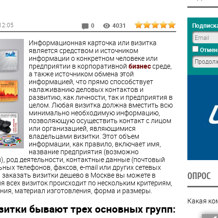
 12:05
Подписка
0
4031
Информационная карточка или визитка
является средством и источником
Отмен
информации о конкретном человеке или
предприятии в корпоративной
бизнес
среде,
а также источником обмена этой
информацией, что прямо способствует
налаживанию деловых контактов и
развитию, как личности, так и предприятия в
целом. Любая визитка должна вместить всю
минимально необходимую информацию,
позволяющую осуществить контакт с лицом
или организацией, являющимися
владельцами визитки. Этот объем
информации, как правило, включает имя,
название предприятия (возможно
), род деятельности, контактные данные (почтовый
ных телефонов, факсов, e-mail или других сетевых
ти заказать визитки дешево в Москве вы можете в
ОПРОС
я всех визиток происходит по нескольким критериям,
ния, материал изготовления, форма и размеры.
Какая ко
зитки бывают трех основных групп: