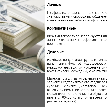
Личные
Их сфера использования, как правило
знакомствами и свободным общением.
вольнонаемные работники - фриланс
Корпоративные
Визитки такого типа используются дл
лиц. Они должны быть оформлены в 
предприятия;
Деловые
Наиболее популярная группа и, тем с
наполнения. Имеет обиход в деловых
между организациями и отдельными 
вместить всю необходимую контактн
Материалом для изготовления визиток 
зависит: будет визитка стоит дешево 
сувенирные визитки, изготовленные 
отдельной визитной карточки определ
может иметь отклонения в любую ст
является 90х55, хотя с точки зрения
размеру кредитки).