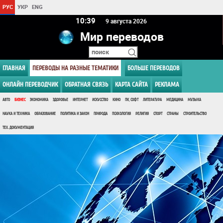
РУС
УКР
ENG
10 39
9 августа 2026
Мир переводов
ГЛАВНАЯ
ПЕРЕВОДЫ НА РАЗНЫЕ ТЕМАТИКИ
БОЛЬШЕ ПЕРЕВОДОВ
ОНЛАЙН ПЕРЕВОДЧИК
ОБРАТНАЯ СВЯЗЬ
КАРТА САЙТА
РЕКЛАМА
АВТО
БИЗНЕС
ЭКОНОМИКА
ЗДОРОВЬЕ
ИНТЕРНЕТ
ИСКУССТВО
КИНО
ПК, СОФТ
ЛИТЕРАТУРА
МЕДИЦИНА
МУЗЫКА
НАУКА И ТЕХНИКА
ОБРАЗОВАНИЕ
ПОЛИТИКА И ЗАКОН
ПРИРОДА
ПСИХОЛОГИЯ
РЕЛИГИЯ
СПОРТ
СТРАНЫ
СТРОИТЕЛЬСТВО
ТЕХ. ДОКУМЕНТАЦИЯ