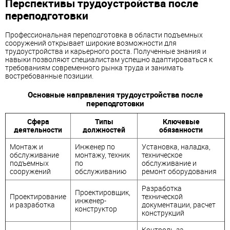
Перспективы трудоустройства после
переподготовки
Профессиональная переподготовка в области подъемных
сооружений открывает широкие возможности для
трудоустройства и карьерного роста. Полученные знания и
навыки позволяют специалистам успешно адаптироваться к
требованиям современного рынка труда и занимать
востребованные позиции.
Основные направления трудоустройства после
переподготовки
Сфера
Типы
Ключевые
деятельности
должностей
обязанности
Монтаж и
Инженер по
Установка, наладка,
обслуживание
монтажу, техник
техническое
подъемных
по
обслуживание и
сооружений
обслуживанию
ремонт оборудования
Разработка
Проектировщик,
Проектирование
технической
инженер-
и разработка
документации, расчет
конструктор
конструкций
Контроль за