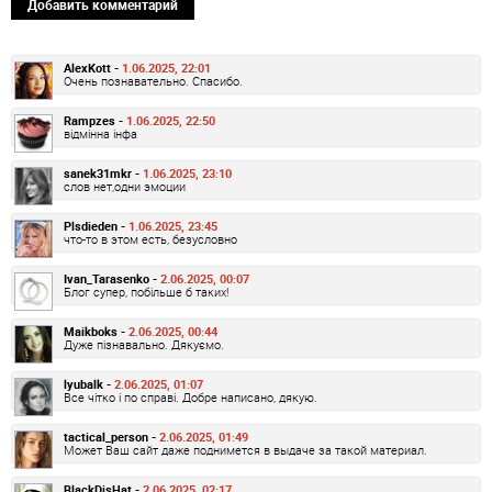
Добавить комментарий
AlexKott -
1.06.2025, 22:01
Очень познавательно. Спасибо.
Rampzes -
1.06.2025, 22:50
відмінна інфа
sanek31mkr -
1.06.2025, 23:10
слов нет,одни эмоции
Plsdieden -
1.06.2025, 23:45
что-то в этом есть, безусловно
Ivan_Tarasenko -
2.06.2025, 00:07
Блог супер, побільше б таких!
Maikboks -
2.06.2025, 00:44
Дуже пізнавально. Дякуємо.
lyubalk -
2.06.2025, 01:07
Все чітко і по справі. Добре написано, дякую.
tactical_person -
2.06.2025, 01:49
Может Ваш сайт даже поднимется в выдаче за такой материал.
BlackDisHat -
2.06.2025, 02:17