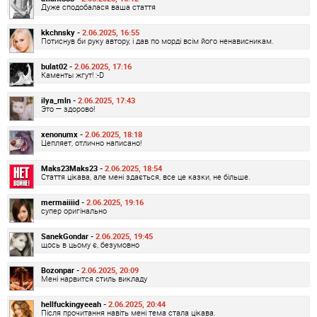
Дуже сподобалася ваша стаття
kkchnsky -
2.06.2025, 16:55
Потиснув би руку автору, і дав по морді всім його ненависникам.
bulat02 -
2.06.2025, 17:16
Каменты жгут! :-D
ilya_mln -
2.06.2025, 17:43
Это — здорово!
xenonumx -
2.06.2025, 18:18
Цепляет, отлично написано!
Maks23Maks23 -
2.06.2025, 18:54
Стаття цікава, але мені здається, все це казки, не більше.
mermaiiiid -
2.06.2025, 19:16
супер оригінально
SanekGondar -
2.06.2025, 19:45
щось в цьому є, безумовно
Bozonpar -
2.06.2025, 20:09
Мені нарвится стиль викладу
hellfuckingyeeah -
2.06.2025, 20:44
Після прочитання навіть мені тема стала цікава.