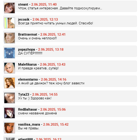
steant -
2.06.2025, 11:40
Чтож, статья интересная. Давайте подисскутируем…
jecosik -
2.06.2025, 12:13
Всегда приятно читать умных людей. Спасибо!
Brattravmat -
2.06.2025, 12:41
Очень и очень неплохо!!!
popazhopa -
2.06.2025, 13:18
ДА СУПЕР!!!!!!!!!!!!
Malefikarus -
2.06.2025, 13:43
И правда креатив…супер!
elementarno -
2.06.2025, 14:16
А який це движок? теж хочу блог завести
Tyta23 -
2.06.2025, 14:55
Ух ты :) Здорово как!
RedBaltasar -
2.06.2025, 15:06
смени название домена
vasilisa_mara -
2.06.2025, 15:42
Вы не правы.
atlant888 -
2.06.2025, 16:12