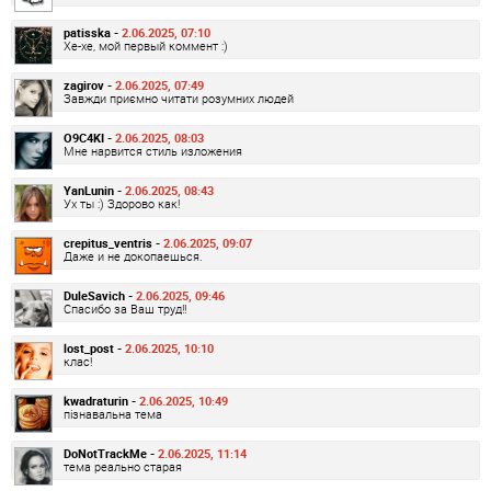
patisska -
2.06.2025, 07:10
Хе-хе, мой первый коммент :)
zagirov -
2.06.2025, 07:49
Завжди приємно читати розумних людей
O9C4KI -
2.06.2025, 08:03
Мне нарвится стиль изложения
YanLunin -
2.06.2025, 08:43
Ух ты :) Здорово как!
crepitus_ventris -
2.06.2025, 09:07
Даже и не докопаешься.
DuleSavich -
2.06.2025, 09:46
Спасибо за Ваш труд!!
lost_post -
2.06.2025, 10:10
клас!
kwadraturin -
2.06.2025, 10:49
пізнавальна тема
DoNotTrackMe -
2.06.2025, 11:14
тема реально старая