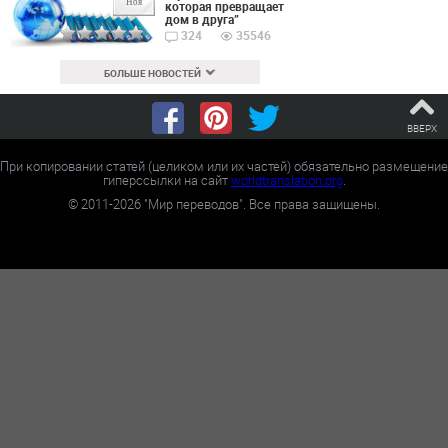
Ноя
которая превращает
дом в друга”
324
35546
БОЛЬШЕ НОВОСТЕЙ
ВВЕРХ
При копировании статей (целиком или их частей) обязательно размещение
гиперссылки на сайт
worldtranslation.org
.
©
2011-2026
"Мир переводов". Все права защищены.