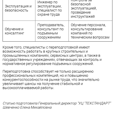
Инженер по
безопасной
Эксплуатация и
эксплуатации,
эксплуатацией,
безопасность
специалист по
проведение
охране труда
инструктажей
Преподаватель,
Обучение персонала,
Обучение и
консультант по
консультирование
консалтинг
подъемным
компаний по
сооружениям
техническим вопросам
Кроме того, специалисты с переподготовкой имеют
возможность работать в крупных строительных и
промышленных компаниях, сервисных центрах, а также в
государственных учреждениях, отвечающих за контроль и
нормативное регулирование подъемных сооружений.
Переподготовка способствует не только расширению
профессиональных компетенций, но и повышению
конкурентоспособности на рынке труда, что значительно
увеличивает шансы на получение стабильной и
высокооплачиваемой работы.
Статью подготовила Генеральный директор "УЦ "ТЕХСТАНДАРТ"
Шевченко Елена Михайловна