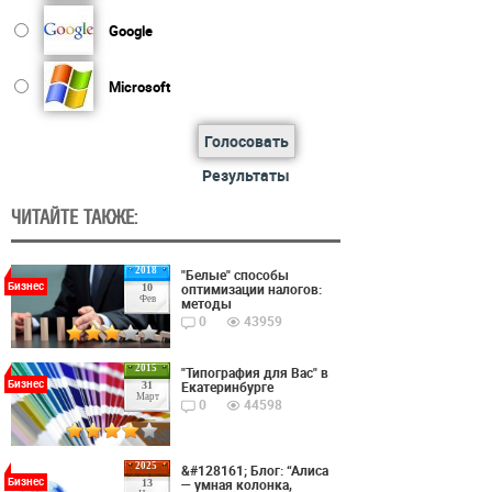
Google
Microsoft
Голосовать
Результаты
ЧИТАЙТЕ ТАКЖЕ:
2018
"Белые" способы
Бизнес
оптимизации налогов:
10
Фев
методы
0
43959
2015
"Типография для Вас" в
Бизнес
Екатеринбурге
31
Март
0
44598
2025
&#128161; Блог: “Алиса
Бизнес
— умная колонка,
13