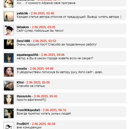
Хм ... У кожного Абрама своя програма.
yablchk -
2.06.2025, 02:40
Каждая статья автора отлична от предыдущей. Вывод: читать автора :)
bkhakim -
2.06.2025, 03:05
Сайт супер, побольше бы таких!
Deni1488 -
2.06.2025, 03:53
Очень хороший пост! Спасибо за проделанную работу!
aqualangus056 -
2.06.2025, 04:06
Автор, а Вы в каком городе живете если не секрет?
veselis -
2.06.2025, 04:48
З уводольствіем потиснув би автору руку, його сайт - диво.
Kftol -
2.06.2025, 05:05
Спасибо за статью
thisismilo -
2.06.2025, 05:43
просто афигенно!!!!))
FromWikipedia5 -
2.06.2025, 06:16
Всегда приятно читать умных людей
ProfBOY -
2.06.2025, 06:58
вне конкуренции