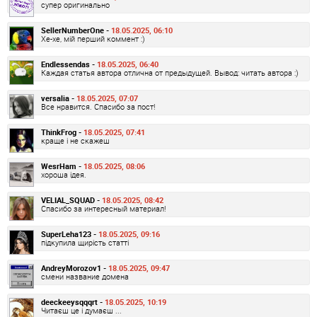
супер оригинально
SellerNumberOne -
18.05.2025, 06:10
Хе-хе, мій перший коммент :)
Endlessendas -
18.05.2025, 06:40
Каждая статья автора отлична от предыдущей. Вывод: читать автора :)
versalia -
18.05.2025, 07:07
Все нравится. Спасибо за пост!
ThinkFrog -
18.05.2025, 07:41
краще і не скажеш
WesrHam -
18.05.2025, 08:06
хороша ідея.
VELIAL_SQUAD -
18.05.2025, 08:42
Спасибо за интересный материал!
SuperLeha123 -
18.05.2025, 09:16
підкупила щирість статті
AndreyMorozov1 -
18.05.2025, 09:47
смени название домена
deeckeeysqqqrt -
18.05.2025, 10:19
Читаєш це і думаєш ...