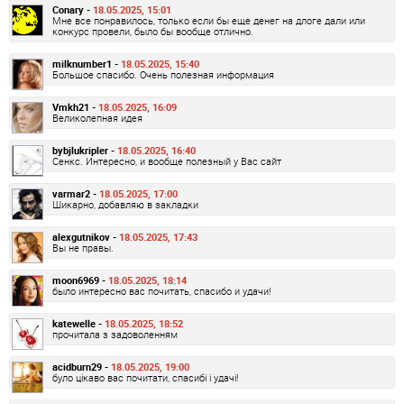
Conary -
18.05.2025, 15:01
Мне все понравилось, только если бы еще денег на длоге дали или
конкурс провели, было бы вообще отлично.
milknumber1 -
18.05.2025, 15:40
Большое спасибо. Очень полезная информация
Vmkh21 -
18.05.2025, 16:09
Великолепная идея
bybjlukripler -
18.05.2025, 16:40
Сенкс. Интересно, и вообще полезный у Вас сайт
varmar2 -
18.05.2025, 17:00
Шикарно, добавляю в закладки
alexgutnikov -
18.05.2025, 17:43
Вы не правы.
moon6969 -
18.05.2025, 18:14
было интересно вас почитать, спасибо и удачи!
katewelle -
18.05.2025, 18:52
прочитала з задоволенням
acidburn29 -
18.05.2025, 19:00
було цікаво вас почитати, спасибі і удачі!