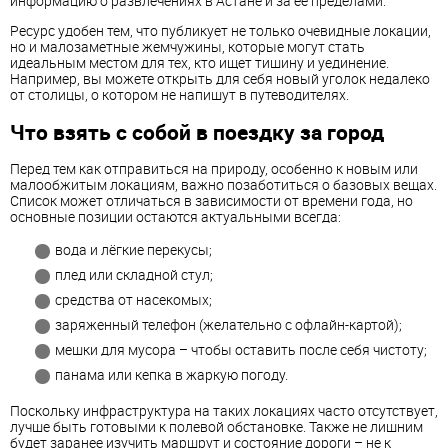
информацию о развлечениях в Астане и за её пределами.
Ресурс удобен тем, что публикует не только очевидные локации,
но и малозаметные жемчужины, которые могут стать
идеальным местом для тех, кто ищет тишину и уединение.
Например, вы можете открыть для себя новый уголок недалеко
от столицы, о котором не напишут в путеводителях.
Что взять с собой в поездку за город
Перед тем как отправиться на природу, особенно к новым или
малообжитым локациям, важно позаботиться о базовых вещах.
Список может отличаться в зависимости от времени года, но
основные позиции остаются актуальными всегда:
вода и лёгкие перекусы;
плед или складной стул;
средства от насекомых;
заряженный телефон (желательно с офлайн-картой);
мешки для мусора – чтобы оставить после себя чистоту;
панама или кепка в жаркую погоду.
Поскольку инфраструктура на таких локациях часто отсутствует,
лучше быть готовыми к полевой обстановке. Также не лишним
будет заранее изучить маршрут и состояние дороги – не к