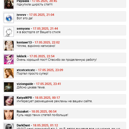
Payaiala -
17.05.2025, 20:45
підкупила щирість статті
ivvvvv -
17.05.2025, 21:04
Вот это да!
semyons -
17.05.2025, 21:44
я в восторге от Вашего стиля
kentawr13 -
17.05.2025, 22:02
Чіпляє, відмінно написано!
leklerk -
17.05.2025, 22:54
Очень хороший пост! Спасибо за проделанную работу!
xtcxtcxtcxtc -
17.05.2025, 23:09
Портал просто супер!
vizionguide -
17.05.2025, 23:41
Дійсно цікава тема.
KatyaWPR -
18.05.2025, 00:17
Интересует размещение рекламы на вашем сайте.
Rozaket -
18.05.2025, 00:54
Куль надо таких статей по-больше!
DarkDant -
18.05.2025, 01:12
ИМХО сенс розкритий від А, до Я, автор вичавив все що можна, за що