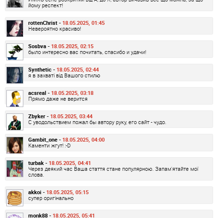
йому респект!
rottenChrist -
18.05.2025, 01:45
Невероятно красиво!
Sosbva -
18.05.2025, 02:15
было интересно вас почитать, спасибо и удачи!
Synthetic -
18.05.2025, 02:44
я в захваті від Вашого стилю
acsreal -
18.05.2025, 03:18
Прямо даже не верится
Zbyker -
18.05.2025, 03:44
С уводольствием пожал бы автору руку, его сайт - чудо.
Gambit_one -
18.05.2025, 04:00
Каменти жгут! :-D
turbak -
18.05.2025, 04:41
Через деякий час Ваша стаття стане популярною. Запам'ятайте мої
слова.
akkoi -
18.05.2025, 05:15
супер оригінально
monk88 -
18.05.2025, 05:41