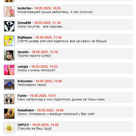
lordorfan -
18.05.2025, 10:55
Монетизацией лучше займитесь. А так отлично!
ElenaKM -
18.05.2025, 11:18
Мало почуттів .. але красиво ...
BigNapas -
18.05.2025, 11:56
Стаття цікава, але мені здається, все це казки, не більше.
dsuslin -
18.05.2025, 12:18
Портал просто супер!
catigty -
18.05.2025, 12:52
Очень и очень неплохо!!!
Kolosidun -
18.05.2025, 13:06
Неймовірно гарно!
Furthr -
18.05.2025, 13:51
Мені, наприклад є чим поділитися, думаю не тільки мені.
RobaRobot -
18.05.2025, 14:06
Сенкс. Интересно, и вообще полезный у Вас сайт
HIPOLY -
18.05.2025, 14:55
Спасибо за Ваш труд!!