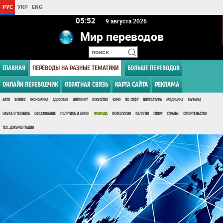
РУС
УКР
ENG
05 52
9 августа 2026
Мир переводов
ГЛАВНАЯ
ПЕРЕВОДЫ НА РАЗНЫЕ ТЕМАТИКИ
БОЛЬШЕ ПЕРЕВОДОВ
ОНЛАЙН ПЕРЕВОДЧИК
ОБРАТНАЯ СВЯЗЬ
КАРТА САЙТА
РЕКЛАМА
АВТО
БИЗНЕС
ЭКОНОМИКА
ЗДОРОВЬЕ
ИНТЕРНЕТ
ИСКУССТВО
КИНО
ПК, СОФТ
ЛИТЕРАТУРА
МЕДИЦИНА
МУЗЫКА
НАУКА И ТЕХНИКА
ОБРАЗОВАНИЕ
ПОЛИТИКА И ЗАКОН
ПРИРОДА
ПСИХОЛОГИЯ
РЕЛИГИЯ
СПОРТ
СТРАНЫ
СТРОИТЕЛЬСТВО
ТЕХ. ДОКУМЕНТАЦИЯ