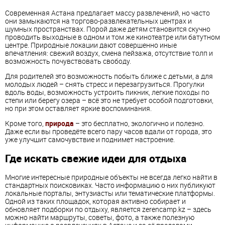
Современная Астана предлагает массу развлечений, но часто
они замыкаются на торгово-развлекательных центрах и
шумных пространствах. Порой даже детям становится скучно
проводить выходные в одном и том же кинотеатре или батутном
центре. Природные локации дают совершенно иные
впечатления: свежий воздух, смена пейзажа, отсутствие толп и
возможность почувствовать свободу.
Для родителей это возможность побыть ближе с детьми, а для
молодых людей – снять стресс и перезагрузиться. Прогулки
вдоль воды, возможность устроить пикник, легкие походы по
степи или берегу озера – всё это не требует особой подготовки,
но при этом оставляет яркие воспоминания.
Кроме того,
природа
– это бесплатно, экологично и полезно.
Даже если вы проведёте всего пару часов вдали от города, это
уже улучшит самочувствие и поднимет настроение.
Где искать свежие идеи для отдыха
Многие интересные природные объекты не всегда легко найти в
стандартных поисковиках. Часто информацию о них публикуют
локальные порталы, энтузиасты или тематические платформы.
Одной из таких площадок, которая активно собирает и
обновляет подборки по отдыху, является zerencamp.kz – здесь
можно найти маршруты, советы, фото, а также полезную