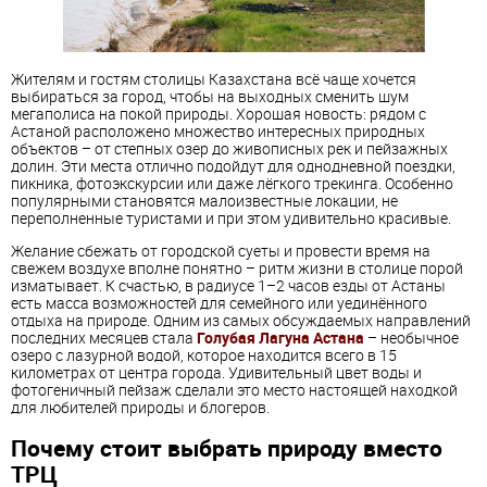
Жителям и гостям столицы Казахстана всё чаще хочется
выбираться за город, чтобы на выходных сменить шум
мегаполиса на покой природы. Хорошая новость: рядом с
Астаной расположено множество интересных природных
объектов – от степных озер до живописных рек и пейзажных
долин. Эти места отлично подойдут для однодневной поездки,
пикника, фотоэкскурсии или даже лёгкого трекинга. Особенно
популярными становятся малоизвестные локации, не
переполненные туристами и при этом удивительно красивые.
Желание сбежать от городской суеты и провести время на
свежем воздухе вполне понятно – ритм жизни в столице порой
изматывает. К счастью, в радиусе 1–2 часов езды от Астаны
есть масса возможностей для семейного или уединённого
отдыха на природе. Одним из самых обсуждаемых направлений
последних месяцев стала
Голубая Лагуна Астана
– необычное
озеро с лазурной водой, которое находится всего в 15
километрах от центра города. Удивительный цвет воды и
фотогеничный пейзаж сделали это место настоящей находкой
для любителей природы и блогеров.
Почему стоит выбрать природу вместо
ТРЦ