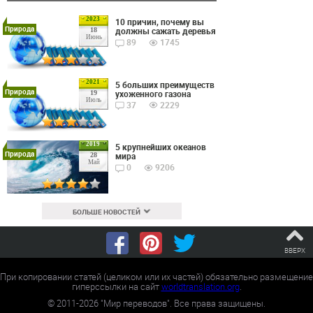
2023
10 причин, почему вы
Природа
должны сажать деревья
18
Июнь
89
1745
2021
5 больших преимуществ
Природа
ухоженного газона
19
Июль
37
2229
2019
5 крупнейших океанов
Природа
мира
28
Май
0
9206
БОЛЬШЕ НОВОСТЕЙ
ВВЕРХ
При копировании статей (целиком или их частей) обязательно размещение
гиперссылки на сайт
worldtranslation.org
.
©
2011-2026
"Мир переводов". Все права защищены.