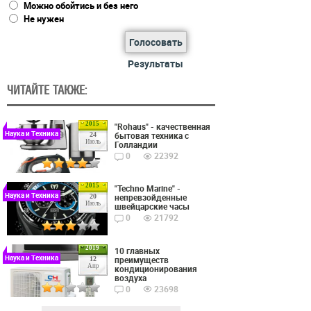
Можно обойтись и без него
Не нужен
Голосовать
Результаты
ЧИТАЙТЕ ТАКЖЕ:
2015
"Rohaus" - качественная
Наука и Техника
бытовая техника с
24
Июль
Голландии
0
22392
2015
"Techno Marine" -
Наука и Техника
непревзойденные
20
Июль
швейцарские часы
0
21792
2019
10 главных
Наука и Техника
преимуществ
12
Апр
кондиционирования
воздуха
0
23698