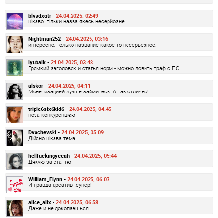
blvsdxgtr -
24.04.2025, 02:49
цікаво. тільки назва якесь несерйозне.
Nightman252 -
24.04.2025, 03:16
интересно. только название какое-то несерьезное.
lyubalk -
24.04.2025, 03:48
Громкий заголовок и статья норм - можно ловить траф с ПС
alskor -
24.04.2025, 04:11
Монетизацией лучше займитесь. А так отлично!
triple6six6kid6 -
24.04.2025, 04:45
поза конкуренцією
Dvachevski -
24.04.2025, 05:09
Дійсно цікава тема.
hellfuckingyeeah -
24.04.2025, 05:44
Дякую за статтю
William_Flynn -
24.04.2025, 06:07
И правда креатив…супер!
alice_alix -
24.04.2025, 06:58
Даже и не докопаешься.