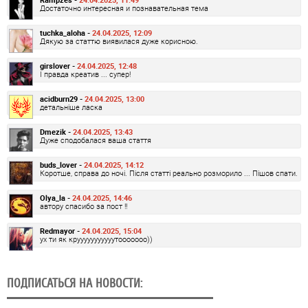
Достаточно интересная и познавательная тема
tuchka_aloha -
24.04.2025, 12:09
Дякую за статтю виявилася дуже корисною.
girslover -
24.04.2025, 12:48
І правда креатив ... супер!
acidburn29 -
24.04.2025, 13:00
детальніше ласка
Dmezik -
24.04.2025, 13:43
Дуже сподобалася ваша стаття
buds_lover -
24.04.2025, 14:12
Коротше, справа до ночі. Після статті реально розморило ... Пішов спати.
Olya_la -
24.04.2025, 14:46
автору спасибо за пост !!
Redmayor -
24.04.2025, 15:04
ух ти як крууууууууууутооооооо))
ПОДПИСАТЬСЯ НА НОВОСТИ: