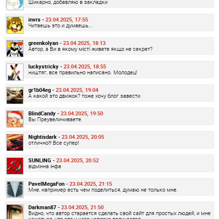
Шикарно, добавляю в закладки
invrs -
23.04.2025, 17:55
Читаешь это и думаешь...
greenkolyan -
23.04.2025, 18:13
Автор, а Ви в якому місті живете якщо не секрет?
luckystricky -
23.04.2025, 18:55
ништяг, все правильно написано. Молодец!
gr1b04eg -
23.04.2025, 19:04
А какой это движок? тоже хочу блог завести
BlindCandy -
23.04.2025, 19:50
Вы Преувеличиваете.
Nightisdark -
23.04.2025, 20:05
отлично!!! Все супер!
SUNLING -
23.04.2025, 20:52
відмінна інфа
PavelMegaFon -
23.04.2025, 21:15
Мне, например есть чем поделиться, думаю не только мне.
Darkman87 -
23.04.2025, 21:50
Видно, что автор старается сделать свой сайт для простых людей, и мне
кажеться, что это у него неплохо получается.