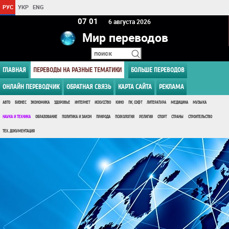
РУС
УКР
ENG
07:01
6 августа 2026
Мир переводов
ГЛАВНАЯ
ПЕРЕВОДЫ НА РАЗНЫЕ ТЕМАТИКИ
БОЛЬШЕ ПЕРЕВОДОВ
ОНЛАЙН ПЕРЕВОДЧИК
ОБРАТНАЯ СВЯЗЬ
КАРТА САЙТА
РЕКЛАМА
АВТО
БИЗНЕС
ЭКОНОМИКА
ЗДОРОВЬЕ
ИНТЕРНЕТ
ИСКУССТВО
КИНО
ПК, СОФТ
ЛИТЕРАТУРА
МЕДИЦИНА
МУЗЫКА
НАУКА И ТЕХНИКА
ОБРАЗОВАНИЕ
ПОЛИТИКА И ЗАКОН
ПРИРОДА
ПСИХОЛОГИЯ
РЕЛИГИЯ
СПОРТ
СТРАНЫ
СТРОИТЕЛЬСТВО
ТЕХ. ДОКУМЕНТАЦИЯ