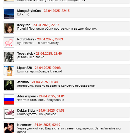
MangaStyleCon -
23.04.2025, 22:15
ВАУ....=)
KeeyRah -
23.04.2025, 22:52
Привіт! Пропоную обмін постовими з вашим блогом.
NotSoHazy -
23.04.2025, 23:03
ну, нічо так ... в загальному.
Topstrelok -
23.04.2025, 23:40
детальніше ласка
Lipton228 -
24.04.2025, 00:08
Блог супер, побільше б таких!
Atom05 -
24.04.2025, 00:48
интересно. только название какое-то несерьезное.
AdesWepore -
24.04.2025, 01:01
что-то в этом есть, безусловно
DoLLarBiLLy -
24.04.2025, 01:53
Мало чувств.. но красиво…
Nevertow -
24.04.2025, 02:19
Через деякий час Ваша стаття стане популярною. Запам'ятайте мої
слова.