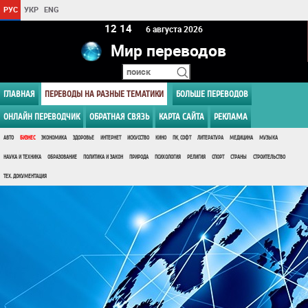
РУС
УКР
ENG
12:14
6 августа 2026
Мир переводов
ГЛАВНАЯ
ПЕРЕВОДЫ НА РАЗНЫЕ ТЕМАТИКИ
БОЛЬШЕ ПЕРЕВОДОВ
ОНЛАЙН ПЕРЕВОДЧИК
ОБРАТНАЯ СВЯЗЬ
КАРТА САЙТА
РЕКЛАМА
АВТО
БИЗНЕС
ЭКОНОМИКА
ЗДОРОВЬЕ
ИНТЕРНЕТ
ИСКУССТВО
КИНО
ПК, СОФТ
ЛИТЕРАТУРА
МЕДИЦИНА
МУЗЫКА
НАУКА И ТЕХНИКА
ОБРАЗОВАНИЕ
ПОЛИТИКА И ЗАКОН
ПРИРОДА
ПСИХОЛОГИЯ
РЕЛИГИЯ
СПОРТ
СТРАНЫ
СТРОИТЕЛЬСТВО
ТЕХ. ДОКУМЕНТАЦИЯ