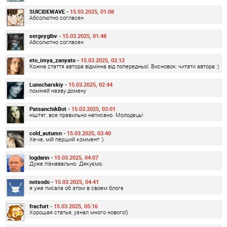
SUICIDEWAVE -
15.03.2025, 01:08
Абсолютно согласен
sergeyglbv -
15.03.2025, 01:48
Абсолютно согласен
eto_imya_zanyato -
15.03.2025, 02:12
Кожна стаття автора відмінна від попередньої. Висновок: читати автора :)
Lunocharskiy -
15.03.2025, 02:44
поміняй назву домену
PatsanchikBot -
15.03.2025, 03:01
ніштяг, все правильно написано. Молодець!
cold_autumn -
15.03.2025, 03:40
Хе-хе, мій перший коммент :)
logdann -
15.03.2025, 04:07
Дуже пізнавально. Дякуємо.
notsodo -
15.03.2025, 04:41
я уже писала об этом в своем блоге
fracfurt -
15.03.2025, 05:16
Хорошая статья, узнал много нового!)