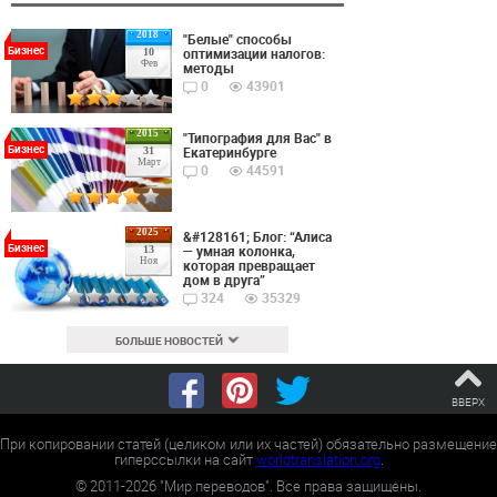
2018
"Белые" способы
Бизнес
оптимизации налогов:
10
Фев
методы
0
43901
2015
"Типография для Вас" в
Бизнес
Екатеринбурге
31
Март
0
44591
2025
&#128161; Блог: “Алиса
Бизнес
— умная колонка,
13
Ноя
которая превращает
дом в друга”
324
35329
БОЛЬШЕ НОВОСТЕЙ
ВВЕРХ
При копировании статей (целиком или их частей) обязательно размещение
гиперссылки на сайт
worldtranslation.org
.
©
2011-2026
"Мир переводов". Все права защищены.