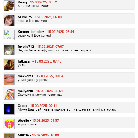
Kurraj -
15.03.2025, 05:52
5кА! Відмінний пост!
M3mT7o -
15.03.2025, 06:08
краще і не скажеш
Kurmet_ismailov -
15.03.2025, 06:54
отлично !!! Все супер!
favella712 -
15.03.2025, 07:07
Звідки берете інфу для постів якщо не секрет?
fatkazan -
15.03.2025, 07:45
ух ти...
maxveras -
15.03.2025, 08:04
улыбнуло с утречка
makyshin -
15.03.2025, 08:51
Сколько ж можно говорить…
Gradx -
15.03.2025, 09:11
Може Ваш сайт навіть підніметься у видачі за такий матеріал.
t0welie -
15.03.2025, 09:57
хороша ідея.
MDD96 -
15.03.2025, 10:08