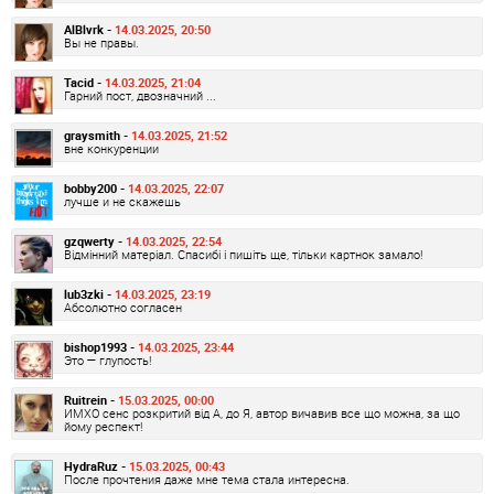
AlBlvrk -
14.03.2025, 20:50
Вы не правы.
Tacid -
14.03.2025, 21:04
Гарний пост, двозначний ...
graysmith -
14.03.2025, 21:52
вне конкуренции
bobby200 -
14.03.2025, 22:07
лучше и не скажешь
gzqwerty -
14.03.2025, 22:54
Відмінний матеріал. Спасибі і пишіть ще, тільки картнок замало!
lub3zki -
14.03.2025, 23:19
Абсолютно согласен
bishop1993 -
14.03.2025, 23:44
Это — глупость!
Ruitrein -
15.03.2025, 00:00
ИМХО сенс розкритий від А, до Я, автор вичавив все що можна, за що
йому респект!
HydraRuz -
15.03.2025, 00:43
После прочтения даже мне тема стала интересна.