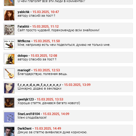
О чем глаголят все эти люди в комментах?
yablchk -
15.03.2025, 10:47
автору спасибі за пост !!
Fatalitii -
15.03.2025, 11:12
Сайт просто чудовий, порекомендую всім знайомим!
Mtfkcns -
15.03.2025, 11:50
Мне, например есть чем поделиться, думаю не только мне.
dolopo -
15.03.2025, 12:08
автору спасибо за пост !!
mariogif -
15.03.2025, 12:53
Благодарствую, полезная вещь.
f_r_e_e_d_o_m_f_o_r_e_v_e_r -
15.03.2025, 13:09
Шикарно, додаю в закладки
qwehjk123 -
15.03.2025, 13:53
Хороша стаття, дізнався багато нового!)
StarLord18104 -
15.03.2025, 14:09
Мені сподобалося!
DarkDant -
15.03.2025, 14:49
Дякую за статтю виявилася дуже корисною.