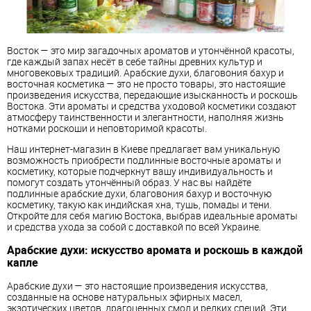
Восток — это мир загадочных ароматов и утончённой красоты,
где каждый запах несёт в себе тайны древних культур и
многовековых традиций. Арабские духи, благовония бахур и
восточная косметика — это не просто товары, это настоящие
произведения искусства, передающие изысканность и роскошь
Востока. Эти ароматы и средства уходовой косметики создают
атмосферу таинственности и элегантности, наполняя жизнь
нотками роскоши и неповторимой красоты.
Наш интернет-магазин в Киеве предлагает вам уникальную
возможность приобрести подлинные восточные ароматы и
косметику, которые подчеркнут вашу индивидуальность и
помогут создать утончённый образ. У нас вы найдёте
подлинные арабские духи, благовония бахур и восточную
косметику, такую как индийская хна, тушь, помады и тени.
Откройте для себя магию Востока, выбрав идеальные ароматы
и средства ухода за собой с доставкой по всей Украине.
Арабские духи: искусство аромата и роскошь в каждой
капле
Арабские духи — это настоящие произведения искусства,
созданные на основе натуральных эфирных масел,
экзотических цветов, драгоценных смол и редких специй. Эти