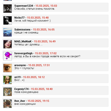
Superman1234 -
15.03.2025, 15:03
Спасибо, статья очень помогла.
Nicko77 -
15.03.2025, 15:48
Хе-хе, мій перший коммент :)
Submissions -
15.03.2025, 16:05
краще і не скажеш
MAD_MaNiaK -
15.03.2025, 16:49
Читаєш це і думаєш ...
forevergothigh -
15.03.2025, 17:02
Автор, а Вы в каком городе живете если не секрет?
arsenynn -
15.03.2025, 17:51
Это — глупость!
ori19 -
15.03.2025, 18:12
ВАУ....=)
Evgeniy174 -
15.03.2025, 18:40
поза конкуренцією
Ihor_ihor -
15.03.2025, 19:15
вне конкуренции