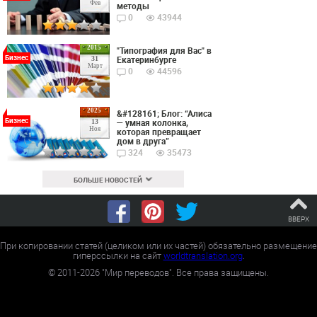
Фев
методы
0
43944
2015
"Типография для Вас" в
Бизнес
Екатеринбурге
31
Март
0
44596
2025
&#128161; Блог: “Алиса
Бизнес
— умная колонка,
13
Ноя
которая превращает
дом в друга”
324
35473
БОЛЬШЕ НОВОСТЕЙ
ВВЕРХ
При копировании статей (целиком или их частей) обязательно размещение
гиперссылки на сайт
worldtranslation.org
.
©
2011-2026
"Мир переводов". Все права защищены.