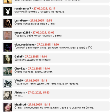
ronabramov7 -
27.02.2025, 12:17
отличный пример стоящего материала
LarryParry -
27.02.2025, 12:54
Очень понравилась ваша статья
magma2284 -
27.02.2025, 13:02
Позволю себе не согласится с вами
olga_osadchaya -
27.02.2025, 13:50
Громкий заголовок и статья норм - можно ловить траф с ПС
GaliaF -
27.02.2025, 14:14
Шикарно, додаю в закладки
CheyZzz -
27.02.2025, 14:46
Очень познавательно, респект
VVA99 -
27.02.2025, 15:13
После прочтения даже мне тема стала интересна.
AlekArm -
27.02.2025, 15:53
ух ти...
MaxBrod -
27.02.2025, 16:15
Статья интересная, но мне кажется, все это сказки, не более.