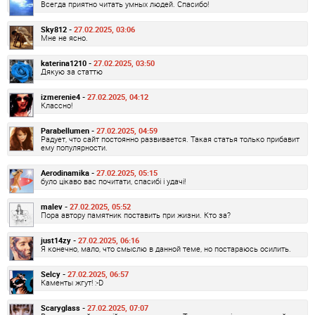
Всегда приятно читать умных людей. Спасибо!
Sky812 -
27.02.2025, 03:06
Мне не ясно.
katerina1210 -
27.02.2025, 03:50
Дякую за статтю
izmerenie4 -
27.02.2025, 04:12
Классно!
Parabellumen -
27.02.2025, 04:59
Радует, что сайт постоянно развивается. Такая статья только прибавит
ему популярности.
Aerodinamika -
27.02.2025, 05:15
було цікаво вас почитати, спасибі і удачі!
malev -
27.02.2025, 05:52
Пора автору памятник поставить при жизни. Кто за?
just14zy -
27.02.2025, 06:16
Я конечно, мало, что смыслю в данной теме, но постараюсь осилить.
Selcy -
27.02.2025, 06:57
Каменты жгут! :-D
Scaryglass -
27.02.2025, 07:07