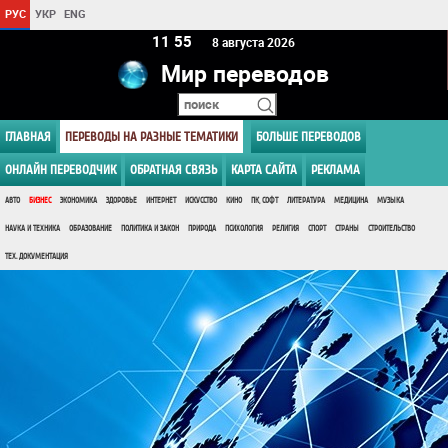
РУС
УКР
ENG
11:55
8 августа 2026
Мир переводов
ГЛАВНАЯ
ПЕРЕВОДЫ НА РАЗНЫЕ ТЕМАТИКИ
БОЛЬШЕ ПЕРЕВОДОВ
ОНЛАЙН ПЕРЕВОДЧИК
ОБРАТНАЯ СВЯЗЬ
КАРТА САЙТА
РЕКЛАМА
АВТО
БИЗНЕС
ЭКОНОМИКА
ЗДОРОВЬЕ
ИНТЕРНЕТ
ИСКУССТВО
КИНО
ПК, СОФТ
ЛИТЕРАТУРА
МЕДИЦИНА
МУЗЫКА
НАУКА И ТЕХНИКА
ОБРАЗОВАНИЕ
ПОЛИТИКА И ЗАКОН
ПРИРОДА
ПСИХОЛОГИЯ
РЕЛИГИЯ
СПОРТ
СТРАНЫ
СТРОИТЕЛЬСТВО
ТЕХ. ДОКУМЕНТАЦИЯ