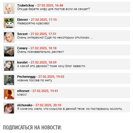
Trubetckoy -
27.02.2025, 16:48
Откуда берете инфу для постов если не секрет?
Ebtvmt -
27.02.2025, 17:15
Невероятно красиво!
Secsot -
27.02.2025, 17:51
Очень интересно! Судя по некоторым откликам ….
Conary -
27.02.2025, 18:18
Очень познавательно, респект
korolet -
27.02.2025, 18:59
А какой это движок? тоже хочу блог завести
Pecheneggg -
27.02.2025, 19:03
новина послав по інету.
elfovnet -
27.02.2025, 19:41
класс!
elchuvako -
27.02.2025, 20:10
Я конечно, мало, что смыслю в данной теме, но постараюсь осилить.
ПОДПИСАТЬСЯ НА НОВОСТИ: