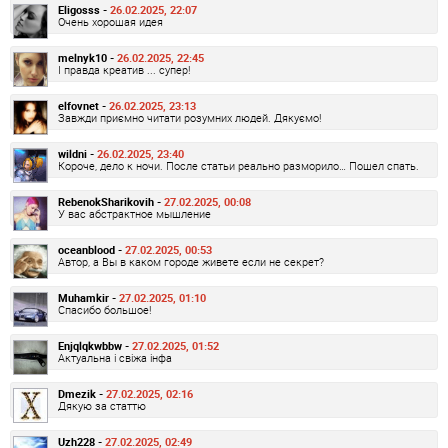
Eligosss -
26.02.2025, 22:07
Очень хорошая идея
melnyk10 -
26.02.2025, 22:45
І правда креатив ... супер!
elfovnet -
26.02.2025, 23:13
Завжди приємно читати розумних людей. Дякуємо!
wildni -
26.02.2025, 23:40
Короче, дело к ночи. После статьи реально разморило… Пошел спать.
RebenokSharikovih -
27.02.2025, 00:08
У вас абстрактное мышление
oceanblood -
27.02.2025, 00:53
Автор, а Вы в каком городе живете если не секрет?
Muhamkir -
27.02.2025, 01:10
Спасибо большое!
Enjqlqkwbbw -
27.02.2025, 01:52
Актуальна і свіжа інфа
Dmezik -
27.02.2025, 02:16
Дякую за статтю
Uzh228 -
27.02.2025, 02:49