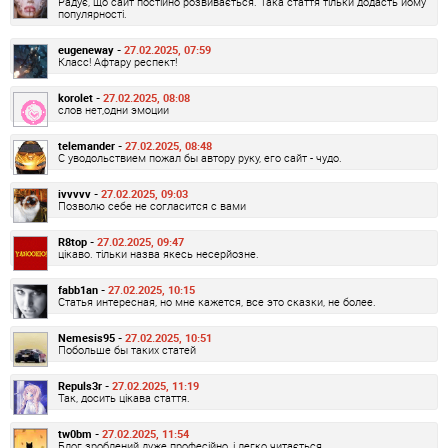
Радує, що сайт постійно розвивається. Така стаття тільки додасть йому
популярності.
eugeneway -
27.02.2025, 07:59
Класс! Афтару респект!
korolet -
27.02.2025, 08:08
слов нет,одни эмоции
telemander -
27.02.2025, 08:48
С уводольствием пожал бы автору руку, его сайт - чудо.
ivvvvv -
27.02.2025, 09:03
Позволю себе не согласится с вами
R8top -
27.02.2025, 09:47
цікаво. тільки назва якесь несерйозне.
fabb1an -
27.02.2025, 10:15
Статья интересная, но мне кажется, все это сказки, не более.
Nemesis95 -
27.02.2025, 10:51
Побольше бы таких статей
Repuls3r -
27.02.2025, 11:19
Так, досить цікава стаття.
tw0bm -
27.02.2025, 11:54
Блог зроблений дуже професійно, і легко читається