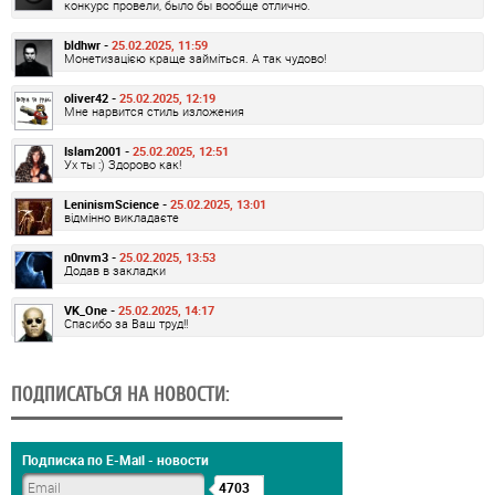
конкурс провели, было бы вообще отлично.
bldhwr -
25.02.2025, 11:59
Монетизацією краще займіться. А так чудово!
oliver42 -
25.02.2025, 12:19
Мне нарвится стиль изложения
Islam2001 -
25.02.2025, 12:51
Ух ты :) Здорово как!
LeninismScience -
25.02.2025, 13:01
відмінно викладаєте
n0nvm3 -
25.02.2025, 13:53
Додав в закладки
VK_One -
25.02.2025, 14:17
Спасибо за Ваш труд!!
ПОДПИСАТЬСЯ НА НОВОСТИ:
Подписка по E-Mail - новости
4703