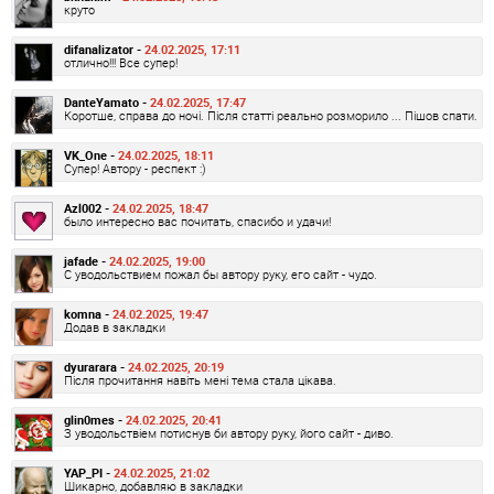
круто
difanalizator -
24.02.2025, 17:11
отлично!!! Все супер!
DanteYamato -
24.02.2025, 17:47
Коротше, справа до ночі. Після статті реально розморило ... Пішов спати.
VK_One -
24.02.2025, 18:11
Супер! Автору - респект :)
Azl002 -
24.02.2025, 18:47
было интересно вас почитать, спасибо и удачи!
jafade -
24.02.2025, 19:00
С уводольствием пожал бы автору руку, его сайт - чудо.
komna -
24.02.2025, 19:47
Додав в закладки
dyurarara -
24.02.2025, 20:19
Після прочитання навіть мені тема стала цікава.
glin0mes -
24.02.2025, 20:41
З уводольствіем потиснув би автору руку, його сайт - диво.
YAP_PI -
24.02.2025, 21:02
Шикарно, добавляю в закладки