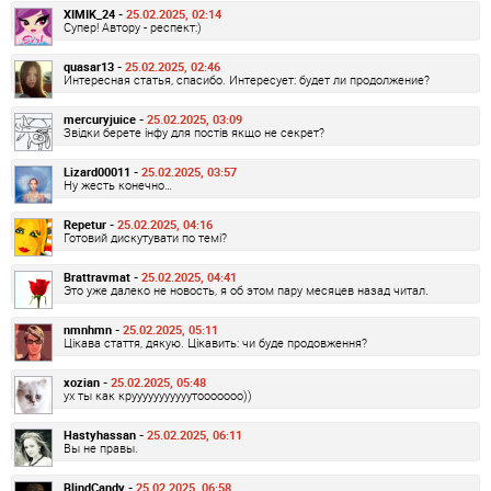
XIMIK_24 -
25.02.2025, 02:14
Супер! Автору - респект:)
quasar13 -
25.02.2025, 02:46
Интересная статья, спасибо. Интересует: будет ли продолжение?
mercuryjuice -
25.02.2025, 03:09
Звідки берете інфу для постів якщо не секрет?
Lizard00011 -
25.02.2025, 03:57
Ну жесть конечно…
Repetur -
25.02.2025, 04:16
Готовий дискутувати по темі?
Brattravmat -
25.02.2025, 04:41
Это уже далеко не новость, я об этом пару месяцев назад читал.
nmnhmn -
25.02.2025, 05:11
Цікава стаття, дякую. Цікавить: чи буде продовження?
xozian -
25.02.2025, 05:48
ух ты как крууууууууууутооооооо))
Hastyhassan -
25.02.2025, 06:11
Вы не правы.
BlindCandy -
25.02.2025, 06:58