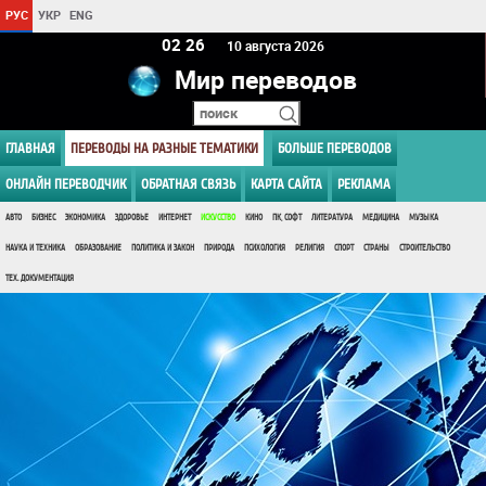
РУС
УКР
ENG
02:26
10 августа 2026
Мир переводов
ГЛАВНАЯ
ПЕРЕВОДЫ НА РАЗНЫЕ ТЕМАТИКИ
БОЛЬШЕ ПЕРЕВОДОВ
ОНЛАЙН ПЕРЕВОДЧИК
ОБРАТНАЯ СВЯЗЬ
КАРТА САЙТА
РЕКЛАМА
АВТО
БИЗНЕС
ЭКОНОМИКА
ЗДОРОВЬЕ
ИНТЕРНЕТ
ИСКУССТВО
КИНО
ПК, СОФТ
ЛИТЕРАТУРА
МЕДИЦИНА
МУЗЫКА
НАУКА И ТЕХНИКА
ОБРАЗОВАНИЕ
ПОЛИТИКА И ЗАКОН
ПРИРОДА
ПСИХОЛОГИЯ
РЕЛИГИЯ
СПОРТ
СТРАНЫ
СТРОИТЕЛЬСТВО
ТЕХ. ДОКУМЕНТАЦИЯ