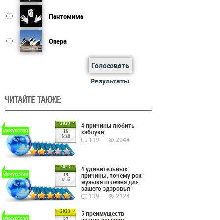
Пантомима
Опера
Голосовать
Результаты
ЧИТАЙТЕ ТАКЖЕ:
2023
4 причины любить
Искусство
каблуки
16
Май
119
2044
2023
4 удивительных
Искусство
причины, почему рок-
19
Май
музыка полезна для
вашего здоровья
139
2124
2023
5 преимуществ
Искусство
использования
27