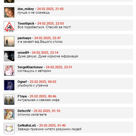
don_mikey -
24.02.2025, 21:43
лучше и не скажешь
Tooothpick -
24.02.2025, 22:03
Все подобається. Спасибі за пост!
pavloaye -
24.02.2025, 22:47
я в захваті від Вашого стилю
orion89 -
24.02.2025, 23:14
Дуже дякую. Дуже корисна інформація
SergeKharitonov -
24.02.2025, 23:51
соглашусь с автором
Ognef -
25.02.2025, 00:03
улыбнуло с утречка
F1nya -
25.02.2025, 00:46
Актуальная и свежая инфа
DefectIV -
25.02.2025, 01:10
отлично излагаете
GeNuKoLoG -
25.02.2025, 01:40
Завжди приємно читати розумних людей