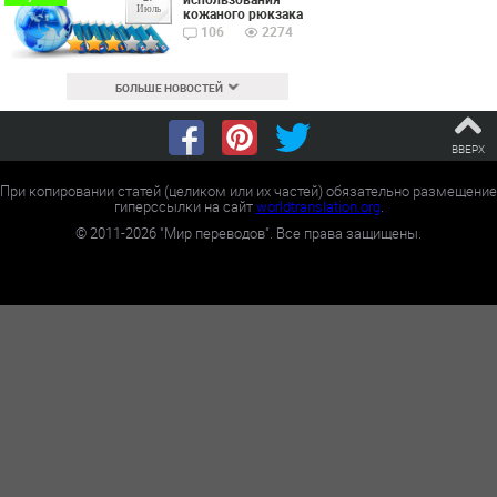
Июль
кожаного рюкзака
106
2274
БОЛЬШЕ НОВОСТЕЙ
ВВЕРХ
При копировании статей (целиком или их частей) обязательно размещение
гиперссылки на сайт
worldtranslation.org
.
©
2011-2026
"Мир переводов". Все права защищены.