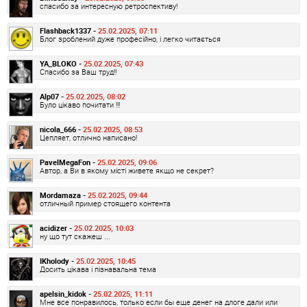
спасибо за интересную ретроспективу!
Flashback1337 -
25.02.2025, 07:11
Блог зроблений дуже професійно, і легко читається
YA_BLOKO -
25.02.2025, 07:43
Спасибо за Ваш труд!!
Alp07 -
25.02.2025, 08:02
Було цікаво почитати !!!
nicola_666 -
25.02.2025, 08:53
Цепляет, отлично написано!
PavelMegaFon -
25.02.2025, 09:06
Автор, а Ви в якому місті живете якщо не секрет?
Mordamaza -
25.02.2025, 09:44
отличный пример стоящего контента
acidizer -
25.02.2025, 10:03
ну що тут скажеш ...
IKholody -
25.02.2025, 10:45
Досить цікава і пізнавальна тема
apelsin_kidok -
25.02.2025, 11:11
Мне все понравилось, только если бы еще денег на длоге дали или