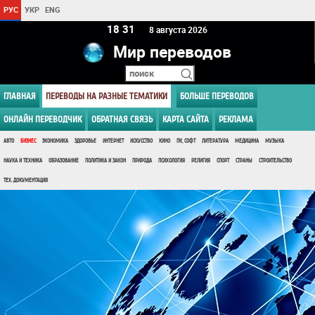
РУС
УКР
ENG
18:31
8 августа 2026
Мир переводов
ГЛАВНАЯ
ПЕРЕВОДЫ НА РАЗНЫЕ ТЕМАТИКИ
БОЛЬШЕ ПЕРЕВОДОВ
ОНЛАЙН ПЕРЕВОДЧИК
ОБРАТНАЯ СВЯЗЬ
КАРТА САЙТА
РЕКЛАМА
АВТО
БИЗНЕС
ЭКОНОМИКА
ЗДОРОВЬЕ
ИНТЕРНЕТ
ИСКУССТВО
КИНО
ПК, СОФТ
ЛИТЕРАТУРА
МЕДИЦИНА
МУЗЫКА
НАУКА И ТЕХНИКА
ОБРАЗОВАНИЕ
ПОЛИТИКА И ЗАКОН
ПРИРОДА
ПСИХОЛОГИЯ
РЕЛИГИЯ
СПОРТ
СТРАНЫ
СТРОИТЕЛЬСТВО
ТЕХ. ДОКУМЕНТАЦИЯ