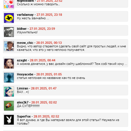
Nightisdark -
27.01.2025, 22:52
Сколько ж можно говорить…
varfalamay -
27.01.2025, 23:18
Ну жесть звичайно ...
bldhwr -
27.01.2025, 23:59
Изумительно!
meow_chic -
28.01.2025, 00:13
Видно, что автор старается сделать свой сайт для простых людей, и мне
кажеться, что это у него неплохо получается.
azxgbt -
28.01.2025, 00:44
А можна дізнатися, у вас дизайн сайту шаблонний? Теж собі такий хочу ...
Hexyacebe -
28.01.2025, 01:05
статья неплохая но название как-то не очень
Limiran -
28.01.2025, 01:47
ВАУ....=)
alex2k7 -
28.01.2025, 02:02
ДА СУПЕР!!!!!!!!!!!!
SuperFox -
28.01.2025, 02:52
Я вот думаю, а где Вы материал взяли для этой статьи? Неужели из
головы?