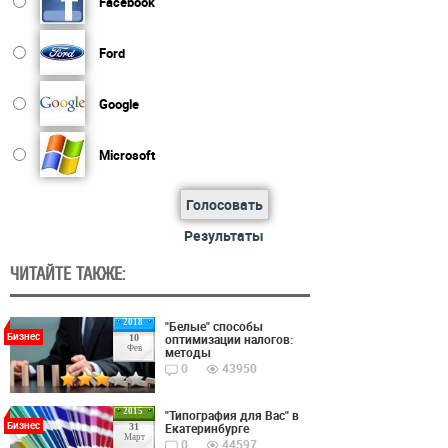
Facebook
Ford
Google
Microsoft
Голосовать
Результаты
ЧИТАЙТЕ ТАКЖЕ:
2018
"Белые" способы
Бизнес
оптимизации налогов:
10
Фев
методы
0
43950
2015
"Типография для Вас" в
Бизнес
Екатеринбурге
31
Март
0
44597