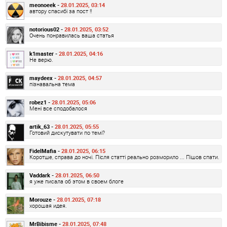
meonoeek -
28.01.2025, 03:14
автору спасибі за пост !!
notorious02 -
28.01.2025, 03:52
Очень понравилась ваша статья
k1master -
28.01.2025, 04:16
Не верю.
maydeex -
28.01.2025, 04:57
пізнавальна тема
robez1 -
28.01.2025, 05:06
Мені все сподобалося
artik_63 -
28.01.2025, 05:55
Готовий дискутувати по темі?
FidelMafia -
28.01.2025, 06:15
Коротше, справа до ночі. Після статті реально розморило ... Пішов спати.
Vaddark -
28.01.2025, 06:50
я уже писала об этом в своем блоге
Morouze -
28.01.2025, 07:18
хорошая идея.
MrBibisme -
28.01.2025, 07:48