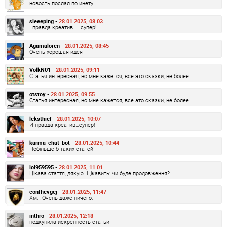
новость послал по инету.
sleeeping -
28.01.2025, 08:03
І правда креатив ... супер!
Agamaloren -
28.01.2025, 08:45
Очень хорошая идея
VolkN01 -
28.01.2025, 09:11
Статья интересная, но мне кажется, все это сказки, не более.
otstoy -
28.01.2025, 09:55
Статья интересная, но мне кажется, все это сказки, не более.
leksthief -
28.01.2025, 10:07
И правда креатив…супер!
karma_chat_bot -
28.01.2025, 10:44
Побільше б таких статей
lol959595 -
28.01.2025, 11:01
Цікава стаття, дякую. Цікавить: чи буде продовження?
confhevgej -
28.01.2025, 11:47
Хм… Очень даже ничего.
inthro -
28.01.2025, 12:18
подкупила искренность статьи