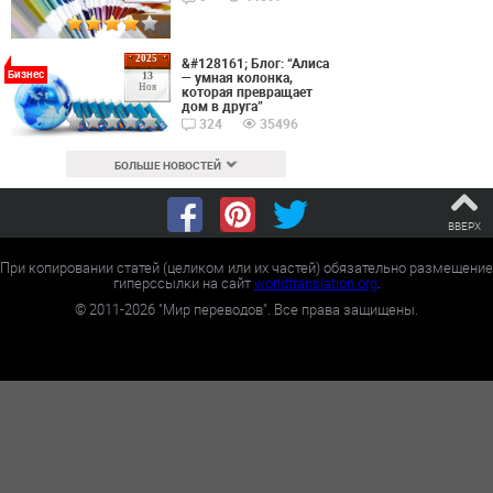
2025
&#128161; Блог: “Алиса
Бизнес
— умная колонка,
13
Ноя
которая превращает
дом в друга”
324
35496
БОЛЬШЕ НОВОСТЕЙ
ВВЕРХ
При копировании статей (целиком или их частей) обязательно размещение
гиперссылки на сайт
worldtranslation.org
.
©
2011-2026
"Мир переводов". Все права защищены.