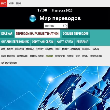
РУС
УКР
ENG
17 08
8 августа 2026
Мир переводов
ГЛАВНАЯ
ПЕРЕВОДЫ НА РАЗНЫЕ ТЕМАТИКИ
БОЛЬШЕ ПЕРЕВОДОВ
ОНЛАЙН ПЕРЕВОДЧИК
ОБРАТНАЯ СВЯЗЬ
КАРТА САЙТА
РЕКЛАМА
АВТО
БИЗНЕС
ЭКОНОМИКА
ЗДОРОВЬЕ
ИНТЕРНЕТ
ИСКУССТВО
КИНО
ПК, СОФТ
ЛИТЕРАТУРА
МЕДИЦИНА
МУЗЫКА
НАУКА И ТЕХНИКА
ОБРАЗОВАНИЕ
ПОЛИТИКА И ЗАКОН
ПРИРОДА
ПСИХОЛОГИЯ
РЕЛИГИЯ
СПОРТ
СТРАНЫ
СТРОИТЕЛЬСТВО
ТЕХ. ДОКУМЕНТАЦИЯ