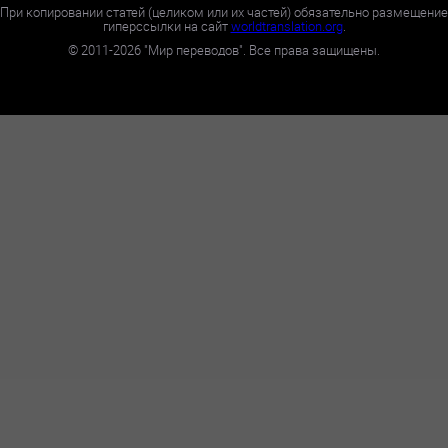
При копировании статей (целиком или их частей) обязательно размещение
гиперссылки на сайт
worldtranslation.org
.
©
2011-2026
"Мир переводов". Все права защищены.