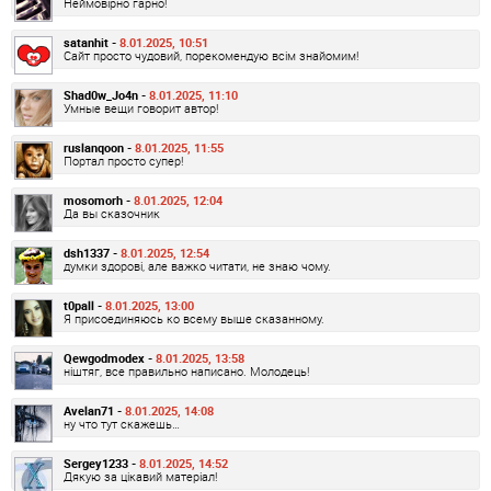
Неймовірно гарно!
satanhit -
8.01.2025, 10:51
Сайт просто чудовий, порекомендую всім знайомим!
Shad0w_Jo4n -
8.01.2025, 11:10
Умные вещи говорит автор!
ruslanqoon -
8.01.2025, 11:55
Портал просто супер!
mosomorh -
8.01.2025, 12:04
Да вы сказочник
dsh1337 -
8.01.2025, 12:54
думки здорові, але важко читати, не знаю чому.
t0pall -
8.01.2025, 13:00
Я присоединяюсь ко всему выше сказанному.
Qewgodmodex -
8.01.2025, 13:58
ніштяг, все правильно написано. Молодець!
Avelan71 -
8.01.2025, 14:08
ну что тут скажешь…
Sergey1233 -
8.01.2025, 14:52
Дякую за цікавий матеріал!