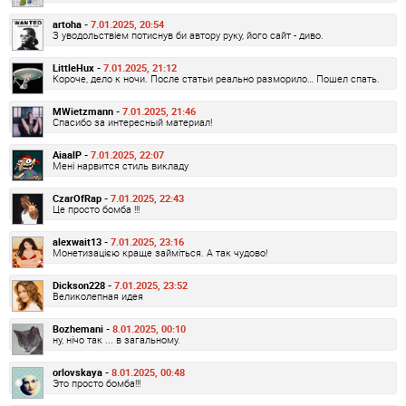
artoha -
7.01.2025, 20:54
З уводольствіем потиснув би автору руку, його сайт - диво.
LittleHux -
7.01.2025, 21:12
Короче, дело к ночи. После статьи реально разморило… Пошел спать.
MWietzmann -
7.01.2025, 21:46
Спасибо за интересный материал!
AiaalP -
7.01.2025, 22:07
Мені нарвится стиль викладу
CzarOfRap -
7.01.2025, 22:43
Це просто бомба !!!
alexwait13 -
7.01.2025, 23:16
Монетизацією краще займіться. А так чудово!
Dickson228 -
7.01.2025, 23:52
Великолепная идея
Bozhemani -
8.01.2025, 00:10
ну, нічо так ... в загальному.
orlovskaya -
8.01.2025, 00:48
Это просто бомба!!!