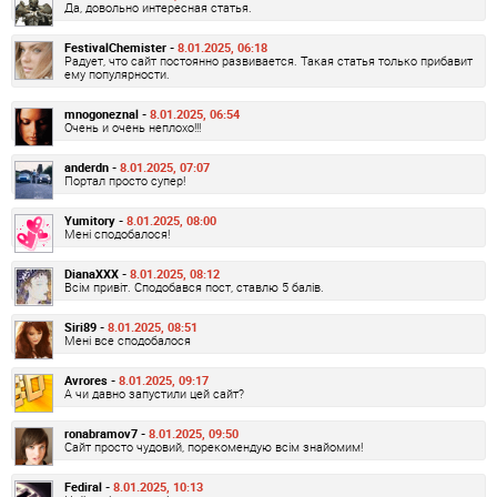
Да, довольно интересная статья.
FestivalChemister -
8.01.2025, 06:18
Радует, что сайт постоянно развивается. Такая статья только прибавит
ему популярности.
mnogoneznal -
8.01.2025, 06:54
Очень и очень неплохо!!!
anderdn -
8.01.2025, 07:07
Портал просто супер!
Yumitory -
8.01.2025, 08:00
Мені сподобалося!
DianaXXX -
8.01.2025, 08:12
Всім привіт. Сподобався пост, ставлю 5 балів.
Siri89 -
8.01.2025, 08:51
Мені все сподобалося
Avrores -
8.01.2025, 09:17
А чи давно запустили цей сайт?
ronabramov7 -
8.01.2025, 09:50
Сайт просто чудовий, порекомендую всім знайомим!
Fediral -
8.01.2025, 10:13