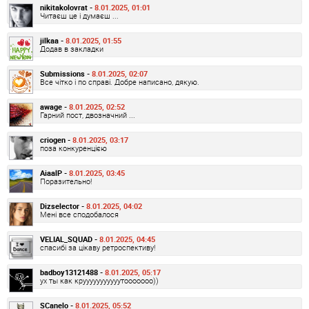
nikitakolovrat -
8.01.2025, 01:01
Читаєш це і думаєш ...
jilkaa -
8.01.2025, 01:55
Додав в закладки
Submissions -
8.01.2025, 02:07
Все чітко і по справі. Добре написано, дякую.
awage -
8.01.2025, 02:52
Гарний пост, двозначний ...
criogen -
8.01.2025, 03:17
поза конкуренцією
AiaalP -
8.01.2025, 03:45
Поразительно!
Dizselector -
8.01.2025, 04:02
Мені все сподобалося
VELIAL_SQUAD -
8.01.2025, 04:45
спасибі за цікаву ретроспективу!
badboy13121488 -
8.01.2025, 05:17
ух ты как крууууууууууутооооооо))
SCanelo -
8.01.2025, 05:52