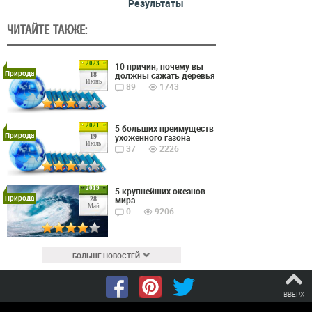
Результаты
ЧИТАЙТЕ ТАКЖЕ:
2023
10 причин, почему вы
Природа
должны сажать деревья
18
Июнь
89
1743
2021
5 больших преимуществ
Природа
ухоженного газона
19
Июль
37
2226
2019
5 крупнейших океанов
Природа
мира
28
Май
0
9206
БОЛЬШЕ НОВОСТЕЙ
ВВЕРХ