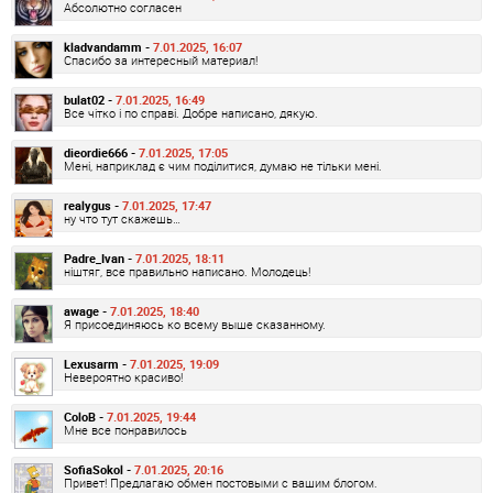
Абсолютно согласен
kladvandamm -
7.01.2025, 16:07
Спасибо за интересный материал!
bulat02 -
7.01.2025, 16:49
Все чітко і по справі. Добре написано, дякую.
dieordie666 -
7.01.2025, 17:05
Мені, наприклад є чим поділитися, думаю не тільки мені.
realygus -
7.01.2025, 17:47
ну что тут скажешь…
Padre_Ivan -
7.01.2025, 18:11
ніштяг, все правильно написано. Молодець!
awage -
7.01.2025, 18:40
Я присоединяюсь ко всему выше сказанному.
Lexusarm -
7.01.2025, 19:09
Невероятно красиво!
ColoB -
7.01.2025, 19:44
Мне все понравилось
SofiaSokol -
7.01.2025, 20:16
Привет! Предлагаю обмен постовыми с вашим блогом.