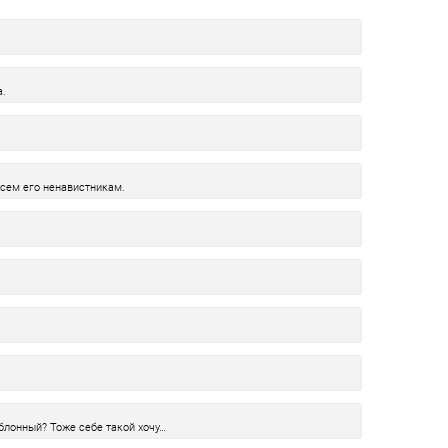
.
всем его ненавистникам.
аблонный? Тоже себе такой хочу…