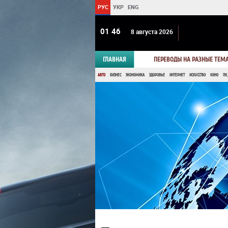
РУС
УКР
ENG
01:46
8 августа 2026
ГЛАВНАЯ
ПЕРЕВОДЫ НА РАЗНЫЕ ТЕМ
АВТО
БИЗНЕС
ЭКОНОМИКА
ЗДОРОВЬЕ
ИНТЕРНЕТ
ИСКУССТВО
КИНО
ПК,