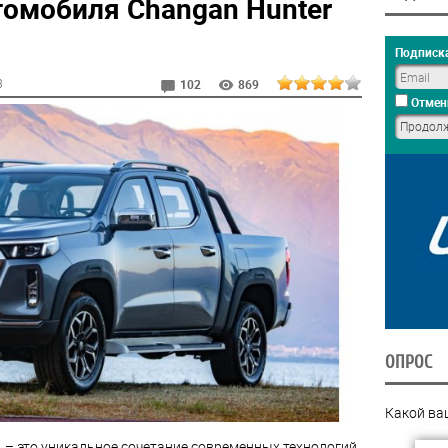
омобиля Changan Hunter
Подписка
8
102
869
Отмен
ОПРОС
Какой ва
 – это уникальное сочетание современных технологий,