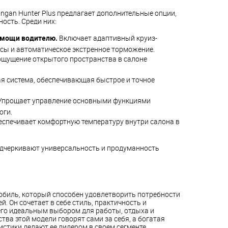
ngan Hunter Plus предлагает дополнительные опции,
ость. Среди них:
омощи водителю.
Включает адаптивный круиз-
сы и автоматическое экстренное торможение.
ощущение открытого пространства в салоне
я система, обеспечивающая быстрое и точное
прощает управление основными функциями
оги.
спечивает комфортную температуру внутри салона в
дчеркивают универсальность и продуманность
мобиль, который способен удовлетворить потребности
. Он сочетает в себе стиль, практичность и
 его идеальным выбором для работы, отдыха и
ва этой модели говорят сами за себя, а богатая
истики делают ее лидером в своем сегменте.