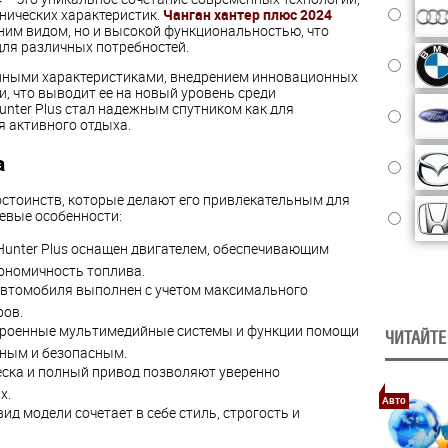
нических характеристик.
Чанган хантер плюс 2024
ним видом, но и высокой функциональностью, что
ля различных потребностей.
енными характеристиками, внедрением инновационных
, что выводит ее на новый уровень среди
unter Plus стал надежным спутником как для
я активного отдыха.
а
стоинств, которые делают его привлекательным для
евые особенности:
unter Plus оснащен двигателем, обеспечивающим
ономичность топлива.
втомобиля выполнен с учетом максимального
ров.
роенные мультимедийные системы и функции помощи
ЧИТАЙТЕ
ным и безопасным.
ска и полный привод позволяют уверенно
х.
Авто
ид модели сочетает в себе стиль, строгость и