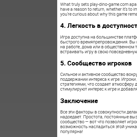
What truly sets play-dino-game.com apart
have a reason to return, whether it's to 
you're curious about why this game rema
4. Легкость в доступнос
Игра доступна на большинстве платфо
быстрого времяпрепровождения. Вы м
на работе, дома или в общественном 
встраивать игру в свою повседневну
5. Сообщество игроков
Сильное и активное сообщество вокр
поддержании интереса к игре. Игроки
стратегиями, что создает атмосферу
стимулируют интерес к игре и добавл
Заключение
Все эти факторы в совокупности дел
надоедает. Простота, постоянные вы
сообщество — вот что позволяет игро
возможность насладиться этой уникал
популярна!