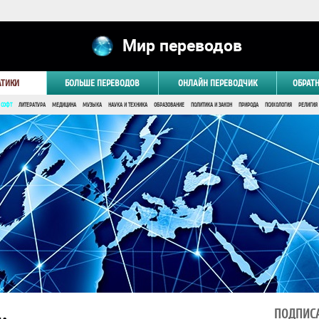
Мир переводов
АТИКИ
БОЛЬШЕ ПЕРЕВОДОВ
ОНЛАЙН ПЕРЕВОДЧИК
ОБРАТ
 СОФТ
ЛИТЕРАТУРА
МЕДИЦИНА
МУЗЫКА
НАУКА И ТЕХНИКА
ОБРАЗОВАНИЕ
ПОЛИТИКА И ЗАКОН
ПРИРОДА
ПСИХОЛОГИЯ
РЕЛИГИЯ
ПОДПИСА