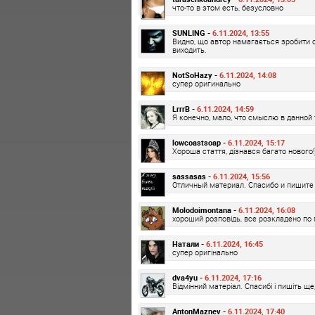
что-то в этом есть, безусловно
SUNLING -
6.11.2024, 13:55
Видно, що автор намагається зробити св
виходить.
NotSoHazy -
6.11.2024, 14:08
супер оригинально
LrrrB -
6.11.2024, 14:59
Я конечно, мало, что смыслю в данной 
lowcoastsoap -
6.11.2024, 15:17
Хороша стаття, дізнався багато нового!
sassasas -
6.11.2024, 15:56
Отличный материал. Спасибо и пишите 
Molodoimontana -
6.11.2024, 16:08
хороший розповідь, все розкладено по 
Натали -
6.11.2024, 16:45
супер оригінально
dva4yu -
6.11.2024, 17:16
Відмінний матеріал. Спасибі і пишіть ще
AntonMaznev -
6.11.2024, 17:40