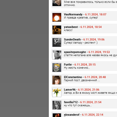
Мне все понравилось, только если бы 
отлично.
VasNormandy -
6.11.2024, 18:07
И правда креатив…супер!
yataxibest -
6.11.2024, 18:54
класс!
SunderDeath -
6.11.2024, 19:06
Супер! Автору - респект :)
spasitepomogite -
6.11.2024, 19:53
стаття непогана але назва якось не ду
Furthr -
6.11.2024, 20:15
Ну жесть конечно…
ElConstantino -
6.11.2024, 20:48
Гарний пост, двозначний ...
Lamer96 -
6.11.2024, 21:06
Автор, а Ви в якому місті живете якщо 
favella712 -
6.11.2024, 21:54
ну что тут скажешь…
alexanderof -
6.11.2024, 22:14