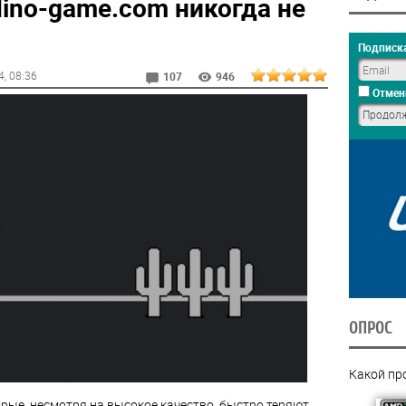
dino-game.com никогда не
Подписка
4
, 08:36
107
946
Отмен
ОПРОС
Какой пр
орые, несмотря на высокое качество, быстро теряют