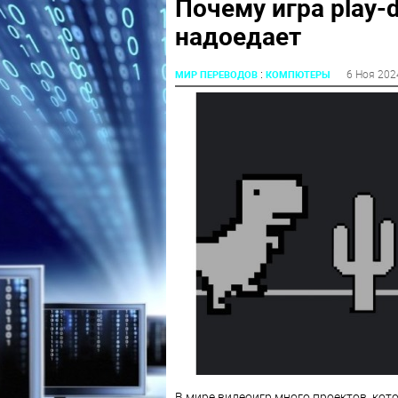
Почему игра play-
надоедает
:
6 Ноя 202
МИР ПЕРЕВОДОВ
КОМПЮТЕРЫ
В мире видеоигр много проектов, кот