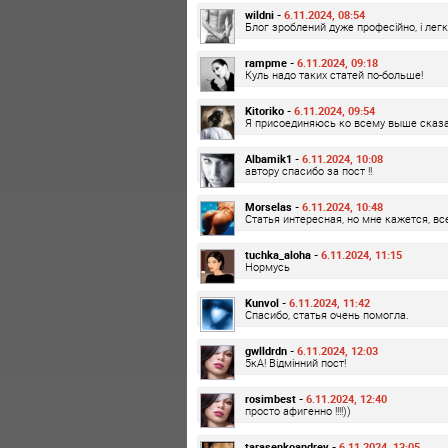
wildni -
6.11.2024, 08:54
Блог зроблений дуже професійно, і лег
rampme -
6.11.2024, 09:18
Куль надо таких статей по-больше!
Kitoriko -
6.11.2024, 09:54
Я присоединяюсь ко всему выше сказа
Albamik1 -
6.11.2024, 10:08
автору спасибо за пост !!
Morselas -
6.11.2024, 10:48
Статья интересная, но мне кажется, все
tuchka_aloha -
6.11.2024, 11:15
Нормусь
Kunvol -
6.11.2024, 11:42
Спасибо, статья очень помогла.
gwlldrdn -
6.11.2024, 12:03
5кА! Відмінний пост!
rosimbest -
6.11.2024, 12:40
просто афигенно !!!!))
tarasenkoandrey -
6.11.2024, 13:05