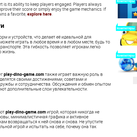
Компютеры
 is its ability to keep players engaged. Players always
improve their score or simply enjoy the game mechanics. If
ins a favorite,
explore here
.
ти
Компютеры
рм и устройств, что делает её идеальной для
ожете играть в любое время и в любом месте, будь то
транспорте. Эта гибкость позволяет игрокам легко
ю жизнь.
Компютеры
уг
play-dino-game.com
также играет важную роль в
 делятся своими достижениями, советами и
 дружбы и сотрудничества. Обсуждения и обмен опытом
яют дополнительные слои увлекательности.
ают
play-dino-game.com
игрой, которая никогда не
зовы, минималистичная графика и активное
кам возвращаться к ней снова и снова. Не упустите
ьной игрой и испытать на себе, почему она так