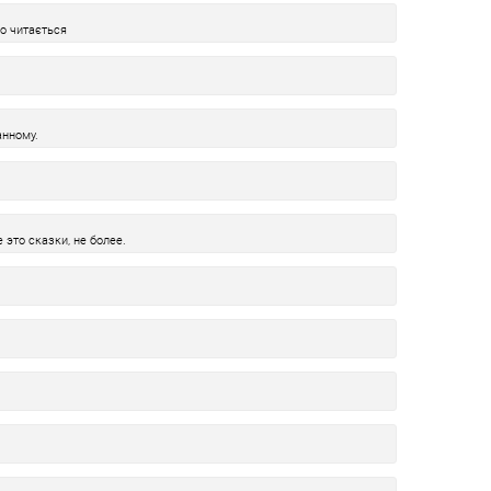
ко читається
нному.
 это сказки, не более.