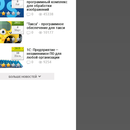
программный комплекс
8
Авг
для обработки
изображений
0
45338
2015
"Такса" - программное
обеспечение для такси
4
Март
0
10177
2019
1С: Предприятие —
незаменимое ПО для
18
Июль
любой организации
0
9254
БОЛЬШЕ НОВОСТЕЙ