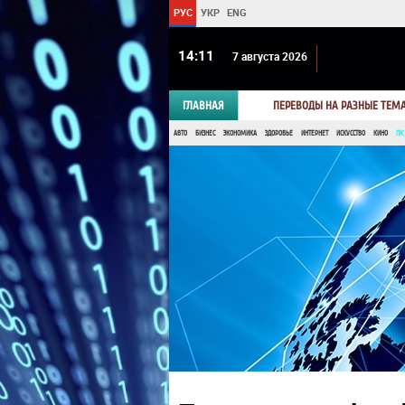
РУС
УКР
ENG
14 11
7 августа 2026
ГЛАВНАЯ
ПЕРЕВОДЫ НА РАЗНЫЕ ТЕМ
АВТО
БИЗНЕС
ЭКОНОМИКА
ЗДОРОВЬЕ
ИНТЕРНЕТ
ИСКУССТВО
КИНО
ПК,