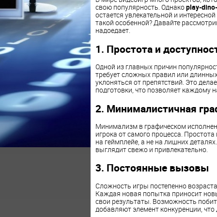
свою популярность. Однако
play-din
остается увлекательной и интересной
такой особенной? Давайте рассмотрим
надоедает.
1. Простота и доступнос
Одной из главных причин популярно
требует сложных правил или длинных 
уклоняться от препятствий. Это дела
подготовки, что позволяет каждому 
2. Минималистичная гра
Минимализм в графическом исполнени
игрока от самого процесса. Простот
на геймплейе, а не на лишних деталях
выглядит свежо и привлекательно.
3. Постоянные вызовы
Сложность игры постепенно возрастае
Каждая новая попытка приносит новые
свои результаты. Возможность побит
добавляют элемент конкуренции, что 