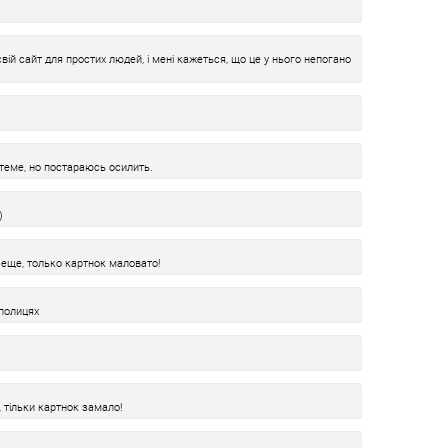
ій сайт для простих людей, і мені кажеться, що це у нього непогано
теме, но постараюсь осилить.
)
еще, только картнок маловато!
полицях
, тільки картнок замало!