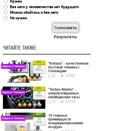
Нужен
Без него у человечества нет будущего
Можно обойтись и без него
Не нужен
Голосовать
Результаты
ЧИТАЙТЕ ТАКЖЕ:
2015
"Rohaus" - качественная
Наука и Техника
бытовая техника с
24
Июль
Голландии
0
22393
2015
"Techno Marine" -
Наука и Техника
непревзойденные
20
Июль
швейцарские часы
0
21792
2019
10 главных
Наука и Техника
преимуществ
12
Апр
кондиционирования
воздуха