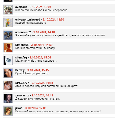
avejesus -
3.10.2024, 13:04
цікаво. тільки назва якесь несерйозне.
onlysportonlyweed -
3.10.2024, 13:50
подробней пожалуйста
notorious02 -
3.10.2024, 14:18
Я звичайно, мало, що тямлю в даній темі, але постараюся осилити.
Dimcha65 -
3.10.2024, 14:59
Мені нарвится стиль викладу
silentfaq -
3.10.2024, 15:04
Мало почуттів .. але красиво ...
DemPy -
3.10.2024, 15:45
Супер! Автору - респект:)
SPSC7777 -
3.10.2024, 16:18
Звідки берете інфу для постів якщо не секрет?
xenonumx -
3.10.2024, 16:48
Да, довольно интересная статья.
jilkaa -
3.10.2024, 17:05
Відмінний матеріал. Спасибі і пишіть ще, тільки картнок замало!