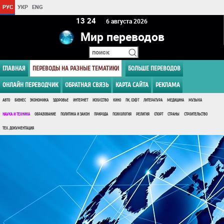
РУС
УКР
ENG
13:24
6 августа 2026
Мир переводов
ГЛАВНАЯ
ПЕРЕВОДЫ НА РАЗНЫЕ ТЕМАТИКИ
БОЛЬШЕ ПЕРЕВОДОВ
ОНЛАЙН ПЕРЕВОДЧИК
ОБРАТНАЯ СВЯЗЬ
КАРТА САЙТА
РЕКЛАМА
АВТО
БИЗНЕС
ЭКОНОМИКА
ЗДОРОВЬЕ
ИНТЕРНЕТ
ИСКУССТВО
КИНО
ПК, СОФТ
ЛИТЕРАТУРА
МЕДИЦИНА
МУЗЫКА
НАУКА И ТЕХНИКА
ОБРАЗОВАНИЕ
ПОЛИТИКА И ЗАКОН
ПРИРОДА
ПСИХОЛОГИЯ
РЕЛИГИЯ
СПОРТ
СТРАНЫ
СТРОИТЕЛЬСТВО
ТЕХ. ДОКУМЕНТАЦИЯ