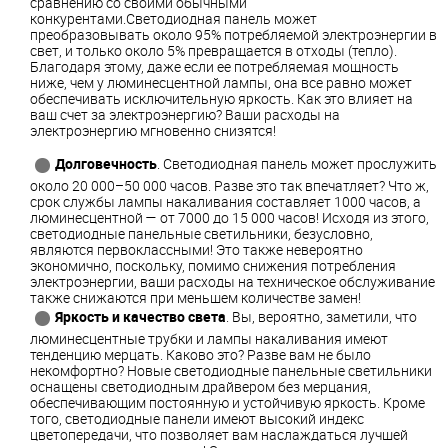
сравнению со своими обычными
конкурентами.Светодиодная панель может
преобразовывать около 95% потребляемой электроэнергии в
свет, и только около 5% превращается в отходы (тепло).
Благодаря этому, даже если ее потребляемая мощность
ниже, чем у люминесцентной лампы, она все равно может
обеспечивать исключительную яркость. Как это влияет на
ваш счет за электроэнергию? Ваши расходы на
электроэнергию мгновенно снизятся!
Долговечность
. Светодиодная панель может прослужить
около 20 000–50 000 часов. Разве это так впечатляет? Что ж,
срок службы лампы накаливания составляет 1000 часов, а
люминесцентной — от 7000 до 15 000 часов! Исходя из этого,
светодиодные панельные светильники, безусловно,
являются первоклассными! Это также невероятно
экономично, поскольку, помимо снижения потребления
электроэнергии, ваши расходы на техническое обслуживание
также снижаются при меньшем количестве замен!
Яркость и качество света
. Вы, вероятно, заметили, что
люминесцентные трубки и лампы накаливания имеют
тенденцию мерцать. Каково это? Разве вам не было
некомфортно? Новые светодиодные панельные светильники
оснащены светодиодным драйвером без мерцания,
обеспечивающим постоянную и устойчивую яркость. Кроме
того, светодиодные панели имеют высокий индекс
цветопередачи, что позволяет вам наслаждаться лучшей