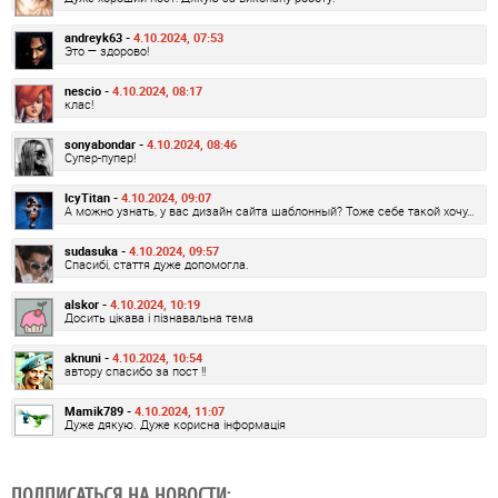
andreyk63 -
4.10.2024, 07:53
Это — здорово!
nescio -
4.10.2024, 08:17
клас!
sonyabondar -
4.10.2024, 08:46
Супер-пупер!
IcyTitan -
4.10.2024, 09:07
А можно узнать, у вас дизайн сайта шаблонный? Тоже себе такой хочу…
sudasuka -
4.10.2024, 09:57
Спасибі, стаття дуже допомогла.
alskor -
4.10.2024, 10:19
Досить цікава і пізнавальна тема
aknuni -
4.10.2024, 10:54
автору спасибо за пост !!
Mamik789 -
4.10.2024, 11:07
Дуже дякую. Дуже корисна інформація
ПОДПИСАТЬСЯ НА НОВОСТИ: