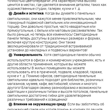
точностью цветопередачи! Эта характеристика высоко
ценится в местах, где уделяется внимание деталям, таких как
художественные студии, галереи, кухни и т. д.
Дизайн и эстетика
. Когда вы думаете о панельных
светильниках, они кажутся менее привлекательными, чем
гламурный подвесной светильник или инновационный
торшер. Они довольно простые, часто квадратные или
прямоугольные, с белым или матовым рассеивателем. Так
было раньше, но теперь все изменилось! Светодиодные
панели теперь доступны в различных размерах и формах,
включая круглую конструкцию. Они также
эволюционировали от традиционной встраиваемой
установки до накладных и подвесных вариантов!
Универсальность
. Хотя светодиодные панели обычно
используются в офисах и коммерческих учреждениях, есть и
другие области применения, которые вы можете
использовать! В жилых помещениях вы можете
использовать его в прачечной, подвале, кладовой, гараже,
кухне и т. д. Помимо офисов, светодиодные панельные
светильники идеально подходят для библиотек, розничных
магазинов, музеев, кафе, вестибюлей, клиник и многого
другого! Благодаря своему разнообразию и возможности
адаптации к различным типам и высоте потолков, панельные
светильники достаточно гибки для удовлетворения
различных требований к освещению!
Влияние на окружающую среду
. Если вы заботитесь об
окружающей среде или хотите помочь в усилиях по защите