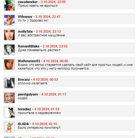
zavodworker -
3.10.2024, 22:05
Прямо навіть не віриться
VVIvanov -
3.10.2024, 22:47
Ух ти :) Здорово як!
mollySita -
3.10.2024, 23:13
У вас абстрактное мышление
RomanRBlake -
3.10.2024, 23:55
Дуже пізнавально, респект
Wolfenstein93 -
4.10.2024, 00:00
Видно, что автор старается сделать свой сайт для простых людей, и мне
кажеться, что это у него неплохо получается.
Brocatz -
4.10.2024, 00:53
отлично излагаете
pavelgulyaev -
4.10.2024, 01:17
мудро
lioradiaz -
4.10.2024, 01:53
прочитала з задоволенням
KLAD4i -
4.10.2024, 02:10
Было интересно почитать!!!