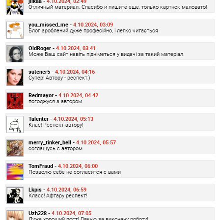
jilkaa -
4.10.2024, 02:49
Отличный материал. Спасибо и пишите еще, только картнок маловато!
you_missed_me -
4.10.2024, 03:09
Блог зроблений дуже професійно, і легко читається
OldRoger -
4.10.2024, 03:41
Може Ваш сайт навіть підніметься у видачі за такий матеріал.
sutener5 -
4.10.2024, 04:16
Супер! Автору - респект:)
Redmayor -
4.10.2024, 04:42
погоджуся з автором
Talenter -
4.10.2024, 05:13
Клас! Респект автору!
merry_tinker_bell -
4.10.2024, 05:57
соглашусь с автором
TomFraud -
4.10.2024, 06:00
Позволю себе не согласится с вами
Lkpis -
4.10.2024, 06:59
Класс! Афтару респект!
Uzh228 -
4.10.2024, 07:05
Дуже хороший пост! Дякую за виконану роботу!