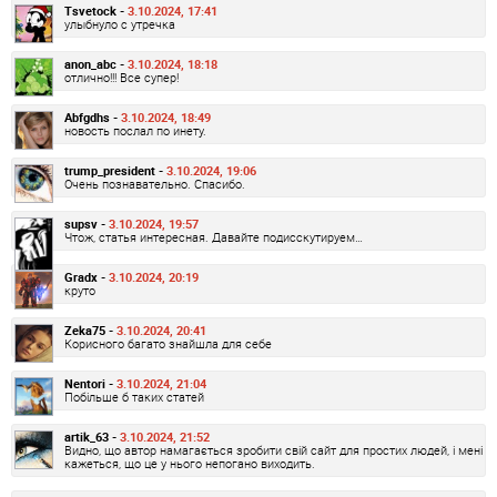
Tsvetock -
3.10.2024, 17:41
улыбнуло с утречка
anon_abc -
3.10.2024, 18:18
отлично!!! Все супер!
Abfgdhs -
3.10.2024, 18:49
новость послал по инету.
trump_president -
3.10.2024, 19:06
Очень познавательно. Спасибо.
supsv -
3.10.2024, 19:57
Чтож, статья интересная. Давайте подисскутируем…
Gradx -
3.10.2024, 20:19
круто
Zeka75 -
3.10.2024, 20:41
Корисного багато знайшла для себе
Nentori -
3.10.2024, 21:04
Побільше б таких статей
artik_63 -
3.10.2024, 21:52
Видно, що автор намагається зробити свій сайт для простих людей, і мені
кажеться, що це у нього непогано виходить.