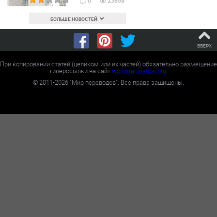
0
23698
БОЛЬШЕ НОВОСТЕЙ
ВВЕРХ
При копировании статей (целиком или их частей) обязательно размещение
гиперссылки на сайт
worldtranslation.org
.
©
2011-2026
"Мир переводов". Все права защищены.