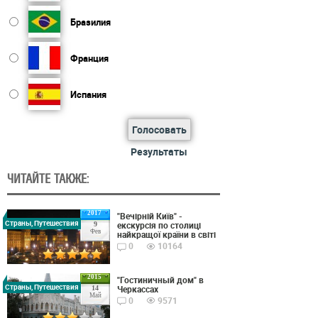
Бразилия
Франция
Испания
Голосовать
Результаты
ЧИТАЙТЕ ТАКЖЕ:
2017
"Вечірній Київ" -
Страны, Путешествия
екскурсія по столиці
9
Фев
найкращої країни в світі
0
10164
2015
"Гостиничный дом" в
Страны, Путешествия
Черкассах
14
Май
0
9571