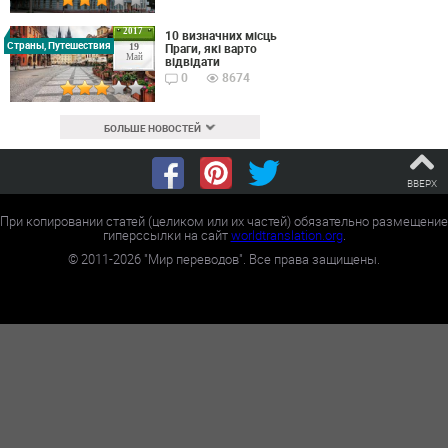
2017
10 визначних місць
Страны, Путешествия
Праги, які варто
19
Май
відвідати
0
8674
БОЛЬШЕ НОВОСТЕЙ
ВВЕРХ
При копировании статей (целиком или их частей) обязательно размещение
гиперссылки на сайт
worldtranslation.org
.
©
2011-2026
"Мир переводов". Все права защищены.