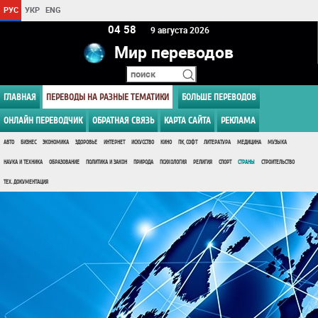
РУС
УКР
ENG
04:58
9 августа 2026
Мир переводов
ГЛАВНАЯ
ПЕРЕВОДЫ НА РАЗНЫЕ ТЕМАТИКИ
БОЛЬШЕ ПЕРЕВОДОВ
ОНЛАЙН ПЕРЕВОДЧИК
ОБРАТНАЯ СВЯЗЬ
КАРТА САЙТА
РЕКЛАМА
АВТО
БИЗНЕС
ЭКОНОМИКА
ЗДОРОВЬЕ
ИНТЕРНЕТ
ИСКУССТВО
КИНО
ПК, СОФТ
ЛИТЕРАТУРА
МЕДИЦИНА
МУЗЫКА
НАУКА И ТЕХНИКА
ОБРАЗОВАНИЕ
ПОЛИТИКА И ЗАКОН
ПРИРОДА
ПСИХОЛОГИЯ
РЕЛИГИЯ
СПОРТ
СТРАНЫ
СТРОИТЕЛЬСТВО
ТЕХ. ДОКУМЕНТАЦИЯ