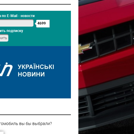
 по E-Mail - новости
4699
ить подписку
томобиль вы бы выбрали?