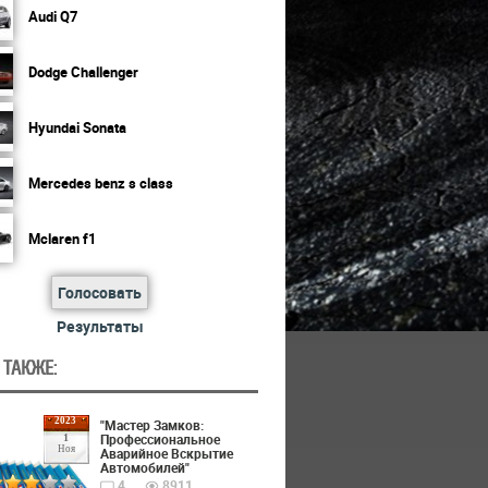
Audi Q7
Dodge Challenger
Hyundai Sonata
Mercedes benz s class
Mclaren f1
Голосовать
Результаты
 ТАКЖЕ:
2023
"Мастер Замков:
Профессиональное
1
Ноя
Аварийное Вскрытие
Автомобилей"
4
8911