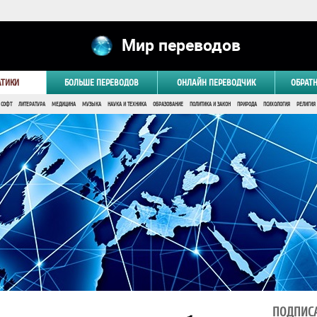
Мир переводов
АТИКИ
БОЛЬШЕ ПЕРЕВОДОВ
ОНЛАЙН ПЕРЕВОДЧИК
ОБРАТ
 СОФТ
ЛИТЕРАТУРА
МЕДИЦИНА
МУЗЫКА
НАУКА И ТЕХНИКА
ОБРАЗОВАНИЕ
ПОЛИТИКА И ЗАКОН
ПРИРОДА
ПСИХОЛОГИЯ
РЕЛИГИЯ
ПОДПИСА