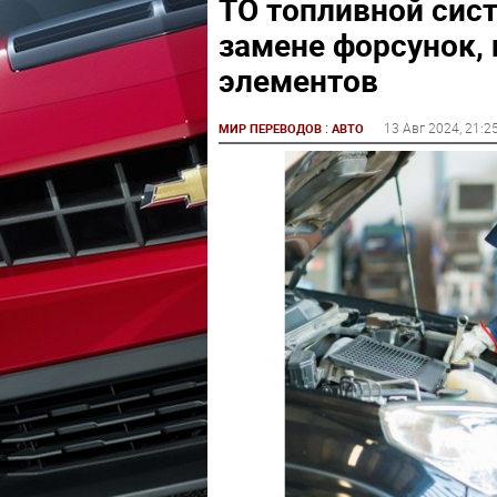
ТО топливной сис
замене форсунок, 
элементов
:
13 Авг 2024
, 21:2
МИР ПЕРЕВОДОВ
АВТО