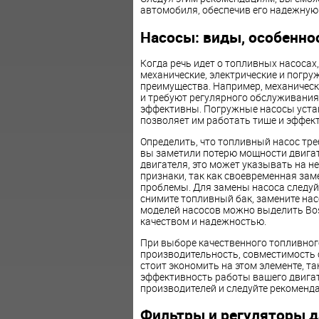
автомобиля, обеспечив его надежную
Насосы: виды, особенно
Когда речь идет о топливных насосах
механические, электрические и погру
преимущества. Например, механическ
и требуют регулярного обслуживания,
эффективны. Погружные насосы устан
позволяет им работать тише и эффект
Определить, что топливный насос тр
вы заметили потерю мощности двигат
двигателя, это может указывать на н
признаки, так как своевременная за
проблемы. Для замены насоса следуй
снимите топливный бак, замените нас
моделей насосов можно выделить Bosc
качеством и надежностью.
При выборе качественного топливного
производительность, совместимость 
стоит экономить на этом элементе, та
эффективность работы вашего двигат
производителей и следуйте рекоменд
Фильтры и регуляторы 