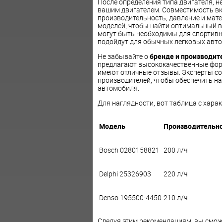
После определения типа двигателя, 
вашим двигателем. Совместимость вк
производительность, давление и мат
моделей, чтобы найти оптимальный в
могут быть необходимы для спортивн
подойдут для обычных легковых авт
Не забывайте о
бренде и производит
предлагают высококачественные фор
имеют отличные отзывы. Эксперты с
производителей, чтобы обеспечить н
автомобиля.
Для наглядности, вот таблица с хар
Модель
Производительн
Bosch 0280158821
200 л/ч
Delphi 25326903
220 л/ч
Denso 195500-4450
210 л/ч
Следуя этим рекомендациям, вы смож