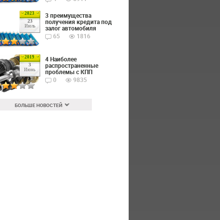
2023
3 преимущества
получения кредита под
23
Июль
залог автомобиля
65
1816
2019
4 Наиболее
распространенные
3
Июнь
проблемы с КПП
0
9835
БОЛЬШЕ НОВОСТЕЙ