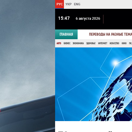
РУС
УКР
ENG
15:47
6 августа 2026
ГЛАВНАЯ
ПЕРЕВОДЫ НА РАЗНЫЕ ТЕМ
АВТО
БИЗНЕС
ЭКОНОМИКА
ЗДОРОВЬЕ
ИНТЕРНЕТ
ИСКУССТВО
КИНО
ПК,