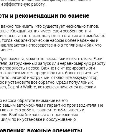
 и эффективную работу.
сти и рекомендации по замене
, важно понимать, что существует несколько типов:
жные. Каждый из них имеет свои особенности и
ие насосы часто используются в старых автомобилях
 тогда как электрические насосы более надежны и
авливаются непосредственно в топливный бак, что
ивнее.
ебует замены, можно по нескольким симптомам. Если
еля, затрудненный запуск или неравномерную работу
еисправность насоса. Важно не игнорировать эти
мена насоса может предотвратить более серьезные
те пошаговой инструкции: отключите аккумулятор,
ос и установите все обратно. Среди популярных
h, Delphi и Walbro, которые отличаются высоким
 насоса обратите внимание на его
с вашим автомобилем и гарантию производителя. Не
к как от его работы зависит стабильность и
еля. Выбирайте насосы от проверенных
ациям по их установке и обслуживанию.
давления: важные элементы