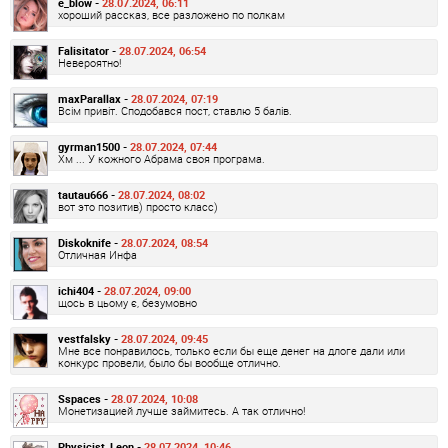
e_blow -
28.07.2024, 06:11
хороший рассказ, все разложено по полкам
Falisitator -
28.07.2024, 06:54
Невероятно!
maxParallax -
28.07.2024, 07:19
Всім привіт. Сподобався пост, ставлю 5 балів.
gyrman1500 -
28.07.2024, 07:44
Хм ... У кожного Абрама своя програма.
tautau666 -
28.07.2024, 08:02
вот это позитив) просто класс)
Diskoknife -
28.07.2024, 08:54
Отличная Инфа
ichi404 -
28.07.2024, 09:00
щось в цьому є, безумовно
vestfalsky -
28.07.2024, 09:45
Мне все понравилось, только если бы еще денег на длоге дали или
конкурс провели, было бы вообще отлично.
Sspaces -
28.07.2024, 10:08
Монетизацией лучше займитесь. А так отлично!
Physicist_Leon -
28.07.2024, 10:46