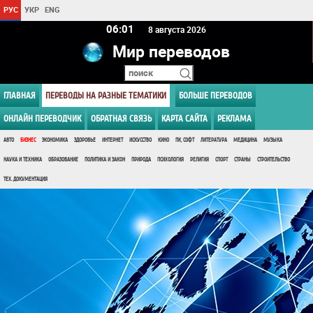
РУС
УКР
ENG
06 01
8 августа 2026
Мир переводов
ГЛАВНАЯ
ПЕРЕВОДЫ НА РАЗНЫЕ ТЕМАТИКИ
БОЛЬШЕ ПЕРЕВОДОВ
ОНЛАЙН ПЕРЕВОДЧИК
ОБРАТНАЯ СВЯЗЬ
КАРТА САЙТА
РЕКЛАМА
АВТО
БИЗНЕС
ЭКОНОМИКА
ЗДОРОВЬЕ
ИНТЕРНЕТ
ИСКУССТВО
КИНО
ПК, СОФТ
ЛИТЕРАТУРА
МЕДИЦИНА
МУЗЫКА
НАУКА И ТЕХНИКА
ОБРАЗОВАНИЕ
ПОЛИТИКА И ЗАКОН
ПРИРОДА
ПСИХОЛОГИЯ
РЕЛИГИЯ
СПОРТ
СТРАНЫ
СТРОИТЕЛЬСТВО
ТЕХ. ДОКУМЕНТАЦИЯ