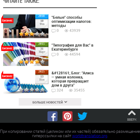
ЧИТАЙТЕ ТАКЖЕ:
2018
"Белые" способы
Бизнес
оптимизации налогов:
10
Фев
методы
0
43939
2015
"Типография для Вас" в
Бизнес
Екатеринбурге
31
Март
0
44594
2025
&#128161; Блог: “Алиса
Бизнес
— умная колонка,
13
Ноя
которая превращает
дом в друга”
324
35455
БОЛЬШЕ НОВОСТЕЙ
ВВЕРХ
При копировании статей (целиком или их частей) обязательно размещение
гиперссылки на сайт
worldtranslation.org
.