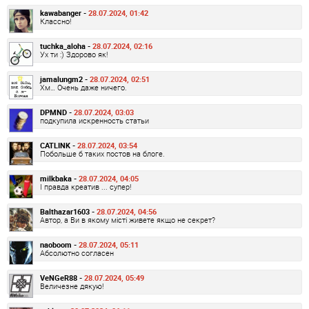
kawabanger -
28.07.2024, 01:42
Классно!
tuchka_aloha -
28.07.2024, 02:16
Ух ти :) Здорово як!
jamalungm2 -
28.07.2024, 02:51
Хм… Очень даже ничего.
DPMND -
28.07.2024, 03:03
подкупила искренность статьи
CATLINK -
28.07.2024, 03:54
Побольше б таких постов на блоге.
milkbaka -
28.07.2024, 04:05
І правда креатив ... супер!
Balthazar1603 -
28.07.2024, 04:56
Автор, а Ви в якому місті живете якщо не секрет?
naoboom -
28.07.2024, 05:11
Абсолютно согласен
VeNGeR88 -
28.07.2024, 05:49
Величезне дякую!