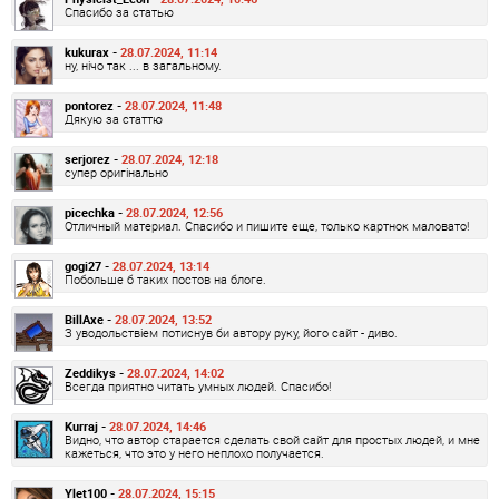
Спасибо за статью
kukurax -
28.07.2024, 11:14
ну, нічо так ... в загальному.
pontorez -
28.07.2024, 11:48
Дякую за статтю
serjorez -
28.07.2024, 12:18
супер оригінально
picechka -
28.07.2024, 12:56
Отличный материал. Спасибо и пишите еще, только картнок маловато!
gogi27 -
28.07.2024, 13:14
Побольше б таких постов на блоге.
BillAxe -
28.07.2024, 13:52
З уводольствіем потиснув би автору руку, його сайт - диво.
Zeddikys -
28.07.2024, 14:02
Всегда приятно читать умных людей. Спасибо!
Kurraj -
28.07.2024, 14:46
Видно, что автор старается сделать свой сайт для простых людей, и мне
кажеться, что это у него неплохо получается.
Ylet100 -
28.07.2024, 15:15