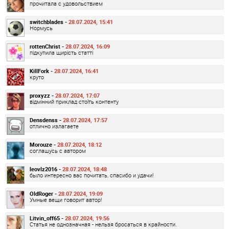
прочитала с удовольствием
switchblades -
28.07.2024, 15:41
Нормусь
rottenChrist -
28.07.2024, 16:09
підкупила щирість статті
KillFork -
28.07.2024, 16:41
круто
proxyzz -
28.07.2024, 17:07
відмінний приклад стоїть контенту
Densdenss -
28.07.2024, 17:57
отлично излагаете
Morouze -
28.07.2024, 18:12
соглашусь с автором
leovlz2016 -
28.07.2024, 18:48
было интересно вас почитать, спасибо и удачи!
OldRoger -
28.07.2024, 19:09
Умные вещи говорит автор!
Litvin_off65 -
28.07.2024, 19:56
Статья не однозначная - нельзя бросаться в крайности.