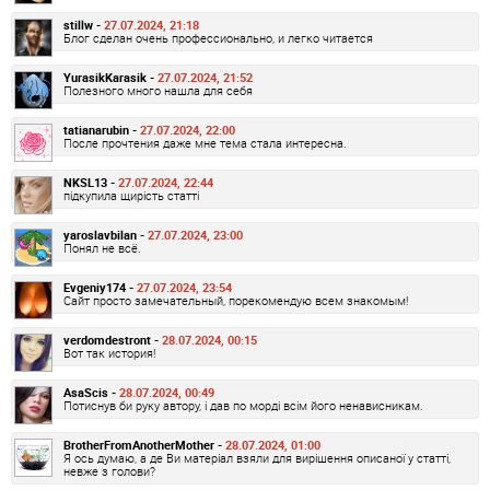
stillw -
27.07.2024, 21:18
Блог сделан очень профессионально, и легко читается
YurasikKarasik -
27.07.2024, 21:52
Полезного много нашла для себя
tatianarubin -
27.07.2024, 22:00
После прочтения даже мне тема стала интересна.
NKSL13 -
27.07.2024, 22:44
підкупила щирість статті
yaroslavbilan -
27.07.2024, 23:00
Понял не всё.
Evgeniy174 -
27.07.2024, 23:54
Сайт просто замечательный, порекомендую всем знакомым!
verdomdestront -
28.07.2024, 00:15
Вот так история!
AsaScis -
28.07.2024, 00:49
Потиснув би руку автору, і дав по морді всім його ненависникам.
BrotherFromAnotherMother -
28.07.2024, 01:00
Я ось думаю, а де Ви матеріал взяли для вирішення описаної у статті,
невже з голови?