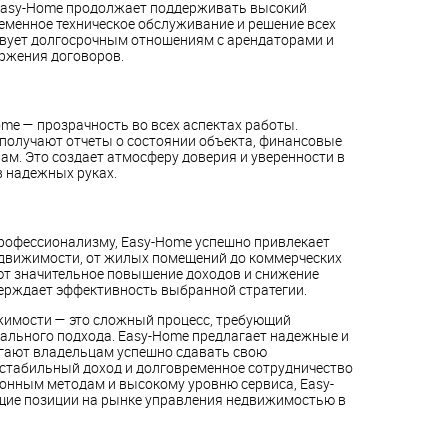
Easy-Home продолжает поддерживать высокий
еменное техническое обслуживание и решение всех
твует долгосрочным отношениям с арендаторами и
ржения договоров.
me — прозрачность во всех аспектах работы.
получают отчеты о состоянии объекта, финансовые
ам. Это создает атмосферу доверия и уверенности в
в надежных руках.
рофессионализму, Easy-Home успешно привлекает
едвижимости, от жилых помещений до коммерческих
ют значительное повышение доходов и снижение
верждает эффективность выбранной стратегии.
жимости — это сложный процесс, требующий
ального подхода. Easy-Home предлагает надежные и
гают владельцам успешно сдавать свою
 стабильный доход и долговременное сотрудничество
онным методам и высокому уровню сервиса, Easy-
ие позиции на рынке управления недвижимостью в