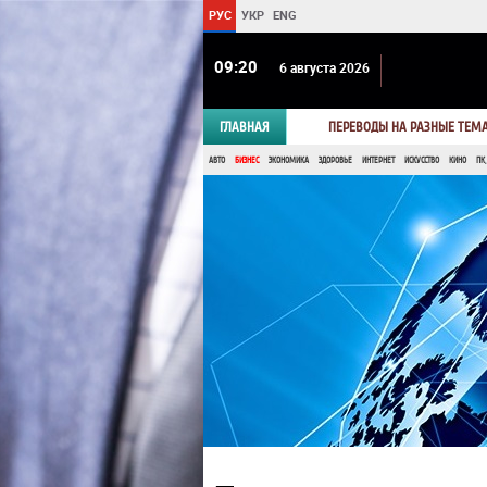
РУС
УКР
ENG
09 20
6 августа 2026
ГЛАВНАЯ
ПЕРЕВОДЫ НА РАЗНЫЕ ТЕМ
АВТО
БИЗНЕС
ЭКОНОМИКА
ЗДОРОВЬЕ
ИНТЕРНЕТ
ИСКУССТВО
КИНО
ПК,