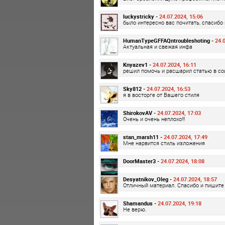
luckystricky -
24.07.2024, 15:06
было интересно вас почитать, спасибо 
HumanTypeGFFAQntroubleshoting -
24.0
Актуальная и свежая инфа
Knyazev1 -
24.07.2024, 16:11
решил помочь и расшарил статью в соц
Sky812 -
24.07.2024, 16:53
я в восторге от Вашего стиля
ShirokovAV -
24.07.2024, 17:03
Очень и очень неплохо!!!
stan_marsh11 -
24.07.2024, 17:49
Мне нарвится стиль изложения
DoorMaster3 -
24.07.2024, 18:08
Desyatnikov_Oleg -
24.07.2024, 18:57
Отличный материал. Спасибо и пишите 
Shamandus -
24.07.2024, 19:18
Не верю.