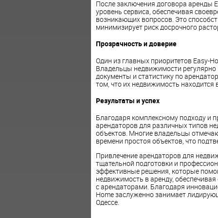
После заключения договора аренды 
уровень сервиса, обеспечивая своевр
возникающих вопросов. Это способс
минимизирует риск досрочного расто
Прозрачность и доверие
Один из главных приоритетов Easy-Ho
Владельцы недвижимости регулярно 
документы и статистику по арендатор
том, что их недвижимость находится 
Результаты и успех
Благодаря комплексному подходу и п
арендаторов для различных типов н
объектов. Многие владельцы отмеча
времени простоя объектов, что подт
Привлечение арендаторов для недви
тщательной подготовки и профессион
эффективные решения, которые помо
недвижимость в аренду, обеспечивая
с арендаторами. Благодаря инноваци
Home заслуженно занимает лидирующ
Одессе.