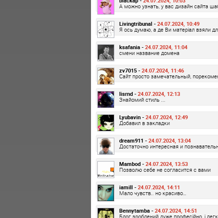
blackap -
24.07.2024, 10:03
А можно узнать, у вас дизайн сайта ш
Livingtribunal -
24.07.2024, 10:49
Я ось думаю, а де Ви матеріал взяли дл
ksafania -
24.07.2024, 11:04
смени название домена
zv7015 -
24.07.2024, 11:46
Сайт просто замечательный, пореком
lisrnd -
24.07.2024, 12:13
Знайомий стиль ...
Lyubavin -
24.07.2024, 12:49
Добавил в закладки
dream911 -
24.07.2024, 13:04
Достаточно интересная и познаватель
Mambod -
24.07.2024, 13:53
Позволю себе не согласится с вами
iamill -
24.07.2024, 14:11
Мало чувств.. но красиво…
Bennytamba -
24.07.2024, 14:51
Блог зроблений дуже професійно, і лег