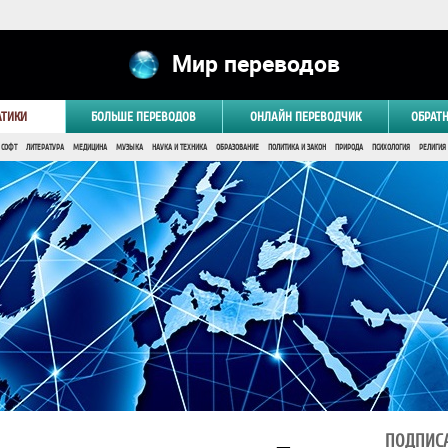
Мир переводов
АТИКИ
БОЛЬШЕ ПЕРЕВОДОВ
ОНЛАЙН ПЕРЕВОДЧИК
ОБРАТ
 СОФТ
ЛИТЕРАТУРА
МЕДИЦИНА
МУЗЫКА
НАУКА И ТЕХНИКА
ОБРАЗОВАНИЕ
ПОЛИТИКА И ЗАКОН
ПРИРОДА
ПСИХОЛОГИЯ
РЕЛИГИЯ
ПОДПИСА