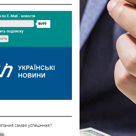
 по E-Mail - новости
4699
ить подписку
мпания самая успешнная?