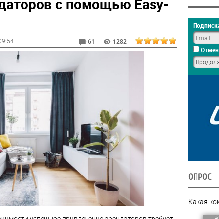
даторов с помощью Easy-
Подписка
 09:54
61
1282
Отмен
ОПРОС
Какая ко
жимости успешное привлечение арендаторов требует