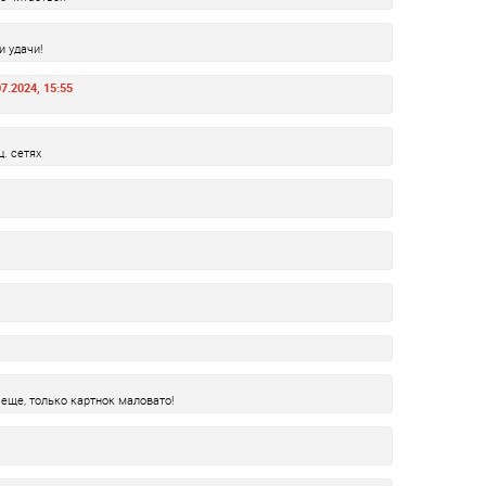
и удачи!
7.2024, 15:55
. сетях
еще, только картнок маловато!