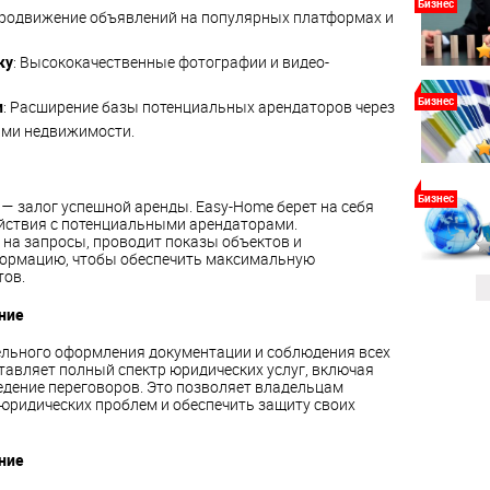
Бизнес
 продвижение объявлений на популярных платформах и
ку
: Высококачественные фотографии и видео-
Бизнес
и
: Расширение базы потенциальных арендаторов через
ами недвижимости.
Бизнес
— залог успешной аренды. Easy-Home берет на себя
йствия с потенциальными арендаторами.
на запросы, проводит показы объектов и
ормацию, чтобы обеспечить максимальную
тов.
ние
тельного оформления документации и соблюдения всех
тавляет полный спектр юридических услуг, включая
едение переговоров. Это позволяет владельцам
ридических проблем и обеспечить защиту своих
ние