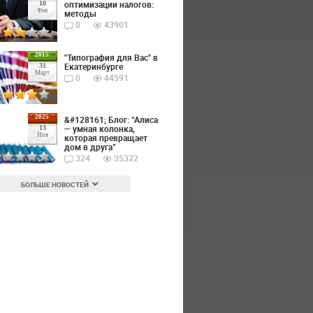
оптимизации налогов:
10
Фев
методы
0
43901
2015
"Типография для Вас" в
Екатеринбурге
31
Март
0
44591
2025
&#128161; Блог: “Алиса
— умная колонка,
13
Ноя
которая превращает
дом в друга”
324
35322
БОЛЬШЕ НОВОСТЕЙ