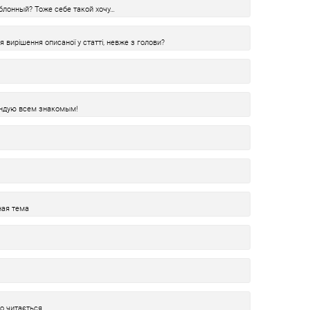
аблонный? Тоже себе такой хочу…
я вирішення описаної у статті, невже з голови?
ендую всем знакомым!
ная тема
ко читається