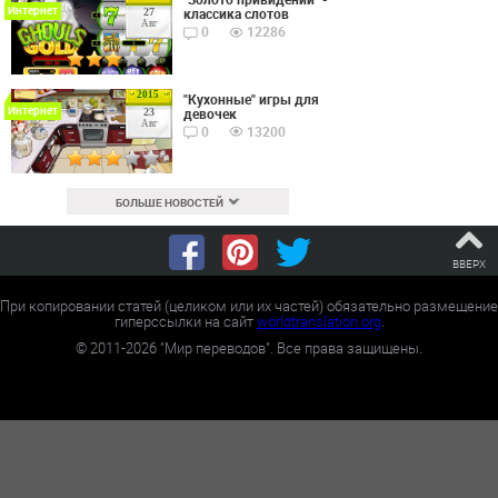
Интернет
классика слотов
27
Авг
0
12286
2015
"Кухонные" игры для
Интернет
девочек
23
Авг
0
13200
БОЛЬШЕ НОВОСТЕЙ
ВВЕРХ
При копировании статей (целиком или их частей) обязательно размещение
гиперссылки на сайт
worldtranslation.org
.
©
2011-2026
"Мир переводов". Все права защищены.