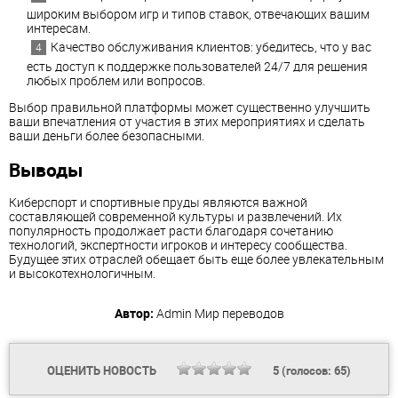
широким выбором игр и типов ставок, отвечающих вашим
интересам.
Качество обслуживания клиентов: убедитесь, что у вас
есть доступ к поддержке пользователей 24/7 для решения
любых проблем или вопросов.
Выбор правильной платформы может существенно улучшить
ваши впечатления от участия в этих мероприятиях и сделать
ваши деньги более безопасными.
Выводы
Киберспорт и спортивные пруды являются важной
составляющей современной культуры и развлечений. Их
популярность продолжает расти благодаря сочетанию
технологий, экспертности игроков и интересу сообщества.
Будущее этих отраслей обещает быть еще более увлекательным
и высокотехнологичным.
Автор:
Admin
Мир переводов
ОЦЕНИТЬ НОВОСТЬ
5
(голосов:
65
)