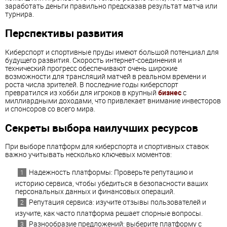
заработать деньги правильно предсказав результат матча или
турнира.
Перспективы развития
Киберспорт и спортивные пруды имеют большой потенциал для
будущего развития. Скорость интернет-соединения и
технический прогресс обеспечивают очень широкие
возможности для трансляций матчей в реальном времени и
роста числа зрителей. В последние годы киберспорт
превратился из хобби для игроков в крупный
бизнес
с
миллиардными доходами, что привлекает внимание инвесторов
и спонсоров со всего мира.
Секреты выбора наилучших ресурсов
При выборе платформ для киберспорта и спортивных ставок
важно учитывать несколько ключевых моментов:
Надежность платформы: Проверьте репутацию и
историю сервиса, чтобы убедиться в безопасности ваших
персональных данных и финансовых операций.
Репутация сервиса: изучите отзывы пользователей и
изучите, как часто платформа решает спорные вопросы.
Разнообразие предложений: выберите платформу с