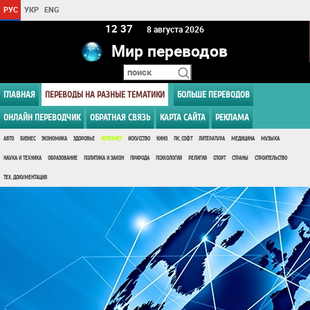
РУС
УКР
ENG
12:37
8 августа 2026
Мир переводов
ГЛАВНАЯ
ПЕРЕВОДЫ НА РАЗНЫЕ ТЕМАТИКИ
БОЛЬШЕ ПЕРЕВОДОВ
ОНЛАЙН ПЕРЕВОДЧИК
ОБРАТНАЯ СВЯЗЬ
КАРТА САЙТА
РЕКЛАМА
АВТО
БИЗНЕС
ЭКОНОМИКА
ЗДОРОВЬЕ
ИНТЕРНЕТ
ИСКУССТВО
КИНО
ПК, СОФТ
ЛИТЕРАТУРА
МЕДИЦИНА
МУЗЫКА
НАУКА И ТЕХНИКА
ОБРАЗОВАНИЕ
ПОЛИТИКА И ЗАКОН
ПРИРОДА
ПСИХОЛОГИЯ
РЕЛИГИЯ
СПОРТ
СТРАНЫ
СТРОИТЕЛЬСТВО
ТЕХ. ДОКУМЕНТАЦИЯ