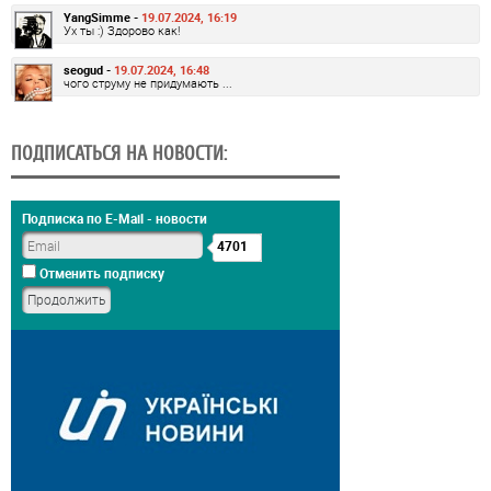
YangSimme -
19.07.2024, 16:19
Ух ты :) Здорово как!
seogud -
19.07.2024, 16:48
чого струму не придумають ...
ПОДПИСАТЬСЯ НА НОВОСТИ:
Подписка по E-Mail - новости
4701
Отменить подписку