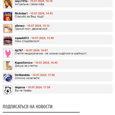
nnycT0Ta -
10.07.2024, 14:14
Актуальна і свіжа інфа
Nickolay1 -
10.07.2024, 14:43
Спасибо за Ваш труд!!
allstarz -
10.07.2024, 15:12
Гарний пост, двозначний ...
squade812 -
10.07.2024, 15:40
Мені сподобалося!
Aji787 -
10.07.2024, 16:07
Стаття неоднозначна - не можна кидатися в крайності.
KuponService -
10.07.2024, 16:43
Дякую за статтю
DirtBandido -
10.07.2024, 17:05
отлично излагаете
degerus -
10.07.2024, 17:59
Вы не правы.
ПОДПИСАТЬСЯ НА НОВОСТИ: