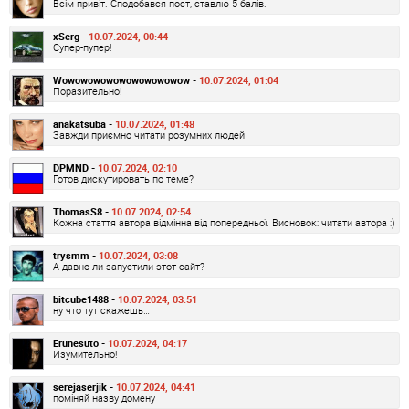
Всім привіт. Сподобався пост, ставлю 5 балів.
xSerg -
10.07.2024, 00:44
Супер-пупер!
Wowowowowowowowowowow -
10.07.2024, 01:04
Поразительно!
anakatsuba -
10.07.2024, 01:48
Завжди приємно читати розумних людей
DPMND -
10.07.2024, 02:10
Готов дискутировать по теме?
ThomasS8 -
10.07.2024, 02:54
Кожна стаття автора відмінна від попередньої. Висновок: читати автора :)
trysmm -
10.07.2024, 03:08
А давно ли запустили этот сайт?
bitcube1488 -
10.07.2024, 03:51
ну что тут скажешь…
Erunesuto -
10.07.2024, 04:17
Изумительно!
serejaserjik -
10.07.2024, 04:41
поміняй назву домену