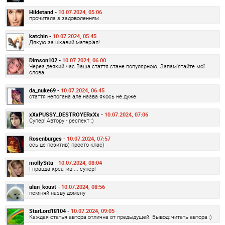
Hildetand -
10.07.2024, 05:06
прочитала з задоволенням
katchin -
10.07.2024, 05:45
Дякую за цікавий матеріал!
Dimson102 -
10.07.2024, 06:00
Через деякий час Ваша стаття стане популярною. Запам'ятайте мої
слова.
da_nuke69 -
10.07.2024, 06:45
стаття непогана але назва якось не дуже
xXxPUSSY_DESTROYERxXx -
10.07.2024, 07:06
Супер! Автору - респект :)
Rosenburges -
10.07.2024, 07:57
ось це позитив) просто клас)
mollySita -
10.07.2024, 08:04
І правда креатив ... супер!
alan_koust -
10.07.2024, 08:56
поміняй назву домену
StarLord18104 -
10.07.2024, 09:05
Каждая статья автора отлична от предыдущей. Вывод: читать автора :)