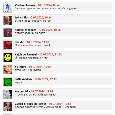
VladimirAnosov -
10.07.2024, 09:46
было интересно вас почитать, спасибо и удачи!
Iv4nch3R -
10.07.2024, 10:14
Умные вещи говорит автор!
hotline_Moscow -
10.07.2024, 10:56
автору спасибі за пост !!
ebash0 -
10.07.2024, 11:03
Побольше бы таких статей
kajdiydenkarusel -
10.07.2024, 11:42
И правда креатив…супер!
Yo_mum -
10.07.2024, 12:03
отлично!!! Все супер!
datfcknadam -
10.07.2024, 12:41
мудро
kostyan97 -
10.07.2024, 13:03
что-то в этом есть, безусловно
Zvezd_s_neba_ne_srivat -
10.07.2024, 13:56
Всегда приятно читать умных людей. Спасибо!