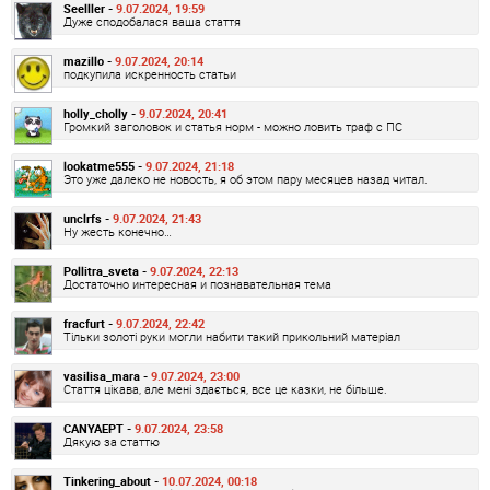
Seelller -
9.07.2024, 19:59
Дуже сподобалася ваша стаття
mazillo -
9.07.2024, 20:14
подкупила искренность статьи
holly_cholly -
9.07.2024, 20:41
Громкий заголовок и статья норм - можно ловить траф с ПС
lookatme555 -
9.07.2024, 21:18
Это уже далеко не новость, я об этом пару месяцев назад читал.
unclrfs -
9.07.2024, 21:43
Ну жесть конечно…
Pollitra_sveta -
9.07.2024, 22:13
Достаточно интересная и познавательная тема
fracfurt -
9.07.2024, 22:42
Тільки золоті руки могли набити такий прикольний матеріал
vasilisa_mara -
9.07.2024, 23:00
Стаття цікава, але мені здається, все це казки, не більше.
CANYAEPT -
9.07.2024, 23:58
Дякую за статтю
Tinkering_about -
10.07.2024, 00:18