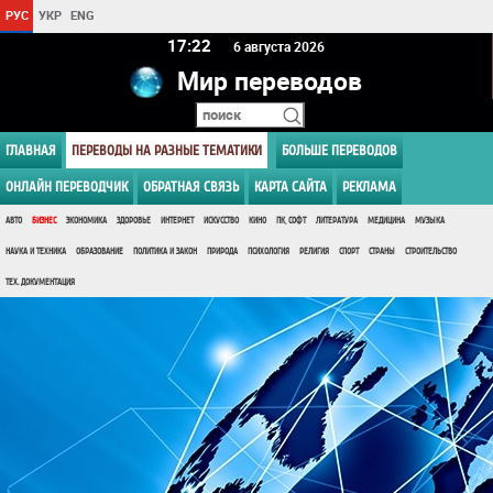
РУС
УКР
ENG
17 22
6 августа 2026
Мир переводов
ГЛАВНАЯ
ПЕРЕВОДЫ НА РАЗНЫЕ ТЕМАТИКИ
БОЛЬШЕ ПЕРЕВОДОВ
ОНЛАЙН ПЕРЕВОДЧИК
ОБРАТНАЯ СВЯЗЬ
КАРТА САЙТА
РЕКЛАМА
АВТО
БИЗНЕС
ЭКОНОМИКА
ЗДОРОВЬЕ
ИНТЕРНЕТ
ИСКУССТВО
КИНО
ПК, СОФТ
ЛИТЕРАТУРА
МЕДИЦИНА
МУЗЫКА
НАУКА И ТЕХНИКА
ОБРАЗОВАНИЕ
ПОЛИТИКА И ЗАКОН
ПРИРОДА
ПСИХОЛОГИЯ
РЕЛИГИЯ
СПОРТ
СТРАНЫ
СТРОИТЕЛЬСТВО
ТЕХ. ДОКУМЕНТАЦИЯ