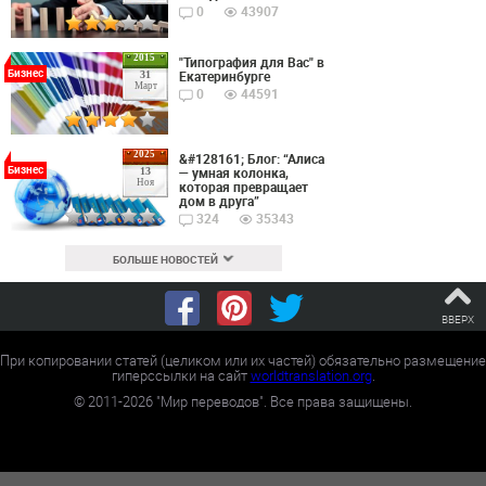
0
43907
2015
"Типография для Вас" в
Бизнес
Екатеринбурге
31
Март
0
44591
2025
&#128161; Блог: “Алиса
Бизнес
— умная колонка,
13
Ноя
которая превращает
дом в друга”
324
35343
БОЛЬШЕ НОВОСТЕЙ
ВВЕРХ
При копировании статей (целиком или их частей) обязательно размещение
гиперссылки на сайт
worldtranslation.org
.
©
2011-2026
"Мир переводов". Все права защищены.