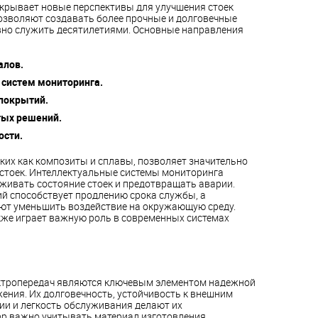
ткрывает новые перспективы для улучшения стоек
озволяют создавать более прочные и долговечные
вно служить десятилетиями. Основные направления
алов.
систем мониторинга.
покрытий.
тых решений.
сти.
ких как композиты и сплавы, позволяет значительно
 стоек. Интеллектуальные системы мониторинга
живать состояние стоек и предотвращать аварии.
й способствует продлению срока службы, а
ют уменьшить воздействие на окружающую среду.
же играет важную роль в современных системах
ектропередач являются ключевым элементом надежной
ения. Их долговечность, устойчивость к внешним
ии и легкость обслуживания делают их
р важно учитывать материал изготовления,