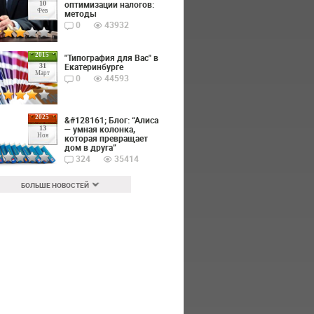
оптимизации налогов:
10
Фев
методы
0
43932
2015
"Типография для Вас" в
Екатеринбурге
31
Март
0
44593
2025
&#128161; Блог: “Алиса
— умная колонка,
13
Ноя
которая превращает
дом в друга”
324
35414
БОЛЬШЕ НОВОСТЕЙ