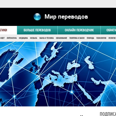
Мир переводов
АТИКИ
БОЛЬШЕ ПЕРЕВОДОВ
ОНЛАЙН ПЕРЕВОДЧИК
ОБРАТ
 СОФТ
ЛИТЕРАТУРА
МЕДИЦИНА
МУЗЫКА
НАУКА И ТЕХНИКА
ОБРАЗОВАНИЕ
ПОЛИТИКА И ЗАКОН
ПРИРОДА
ПСИХОЛОГИЯ
РЕЛИГИЯ
ПОДПИСА