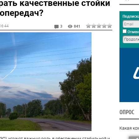
рать качественные стойки
ропередач?
Подписка
 16:44
3
841
Отмен
ОПРОС
Какая ко
ЛЭП) играют важную роль в обеспечении стабильной и