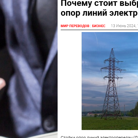
Почему стоит выб
опор линий элект
:
13 Июнь 2024
,
МИР ПЕРЕВОДОВ
БИЗНЕС
Стойки опор линий электропередач (