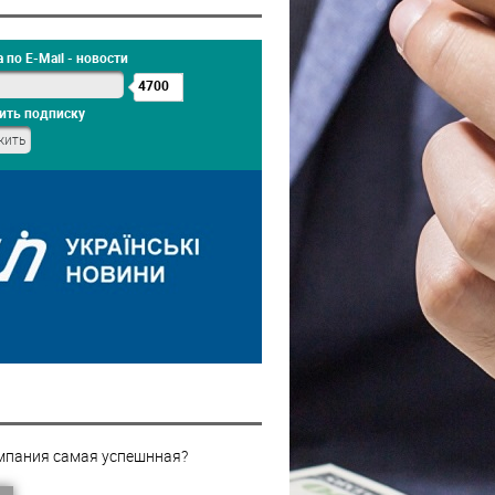
 по E-Mail - новости
4700
ить подписку
мпания самая успешнная?