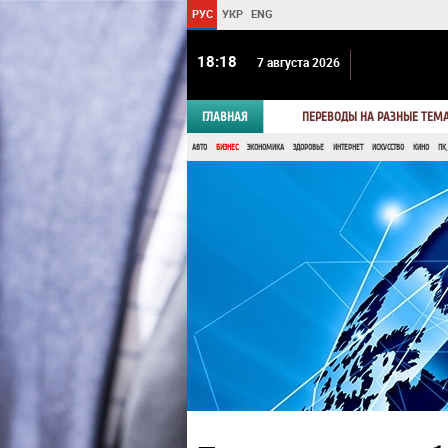
РУС
УКР
ENG
18 18
7 августа 2026
ГЛАВНАЯ
ПЕРЕВОДЫ НА РАЗНЫЕ ТЕМ
АВТО
БИЗНЕС
ЭКОНОМИКА
ЗДОРОВЬЕ
ИНТЕРНЕТ
ИСКУССТВО
КИНО
ПК,