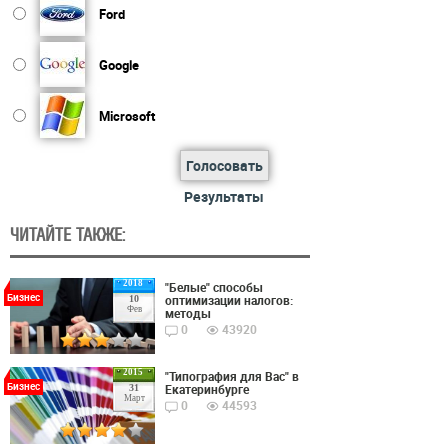
Ford
Google
Microsoft
Голосовать
Результаты
ЧИТАЙТЕ ТАКЖЕ:
2018
"Белые" способы
Бизнес
оптимизации налогов:
10
Фев
методы
0
43920
2015
"Типография для Вас" в
Бизнес
Екатеринбурге
31
Март
0
44593