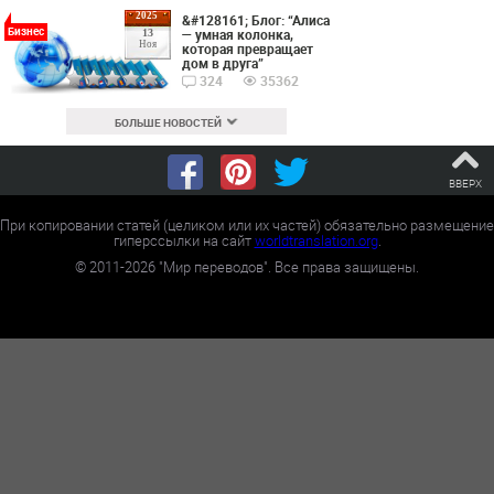
2025
&#128161; Блог: “Алиса
Бизнес
— умная колонка,
13
Ноя
которая превращает
дом в друга”
324
35362
БОЛЬШЕ НОВОСТЕЙ
ВВЕРХ
При копировании статей (целиком или их частей) обязательно размещение
гиперссылки на сайт
worldtranslation.org
.
©
2011-2026
"Мир переводов". Все права защищены.