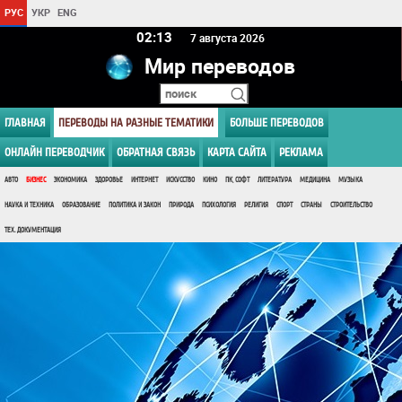
РУС
УКР
ENG
02 13
7 августа 2026
Мир переводов
ГЛАВНАЯ
ПЕРЕВОДЫ НА РАЗНЫЕ ТЕМАТИКИ
БОЛЬШЕ ПЕРЕВОДОВ
ОНЛАЙН ПЕРЕВОДЧИК
ОБРАТНАЯ СВЯЗЬ
КАРТА САЙТА
РЕКЛАМА
АВТО
БИЗНЕС
ЭКОНОМИКА
ЗДОРОВЬЕ
ИНТЕРНЕТ
ИСКУССТВО
КИНО
ПК, СОФТ
ЛИТЕРАТУРА
МЕДИЦИНА
МУЗЫКА
НАУКА И ТЕХНИКА
ОБРАЗОВАНИЕ
ПОЛИТИКА И ЗАКОН
ПРИРОДА
ПСИХОЛОГИЯ
РЕЛИГИЯ
СПОРТ
СТРАНЫ
СТРОИТЕЛЬСТВО
ТЕХ. ДОКУМЕНТАЦИЯ