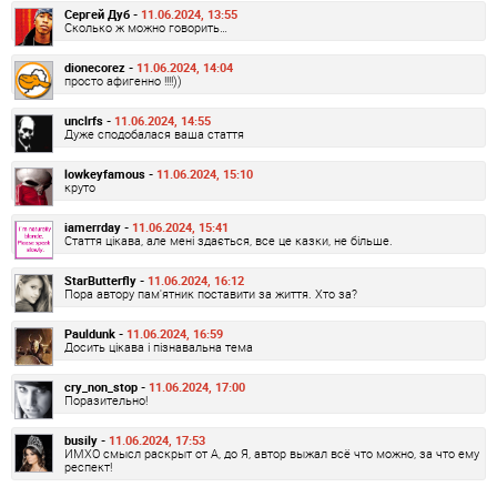
Сергей Дуб -
11.06.2024, 13:55
Сколько ж можно говорить…
dionecorez -
11.06.2024, 14:04
просто афигенно !!!!))
unclrfs -
11.06.2024, 14:55
Дуже сподобалася ваша стаття
lowkeyfamous -
11.06.2024, 15:10
круто
iamerrday -
11.06.2024, 15:41
Стаття цікава, але мені здається, все це казки, не більше.
StarButterfly -
11.06.2024, 16:12
Пора автору пам'ятник поставити за життя. Хто за?
Pauldunk -
11.06.2024, 16:59
Досить цікава і пізнавальна тема
cry_non_stop -
11.06.2024, 17:00
Поразительно!
busily -
11.06.2024, 17:53
ИМХО смысл раскрыт от А, до Я, автор выжал всё что можно, за что ему
респект!