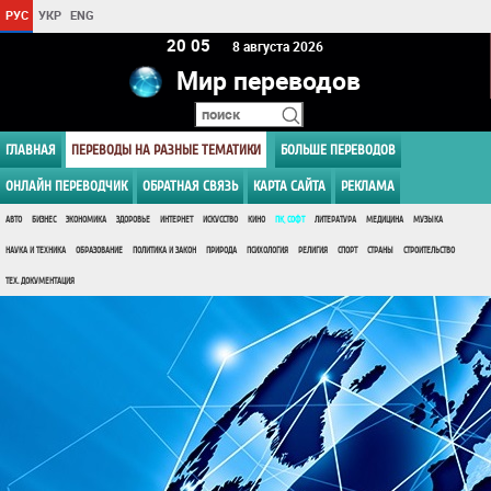
РУС
УКР
ENG
20:06
8 августа 2026
Мир переводов
ГЛАВНАЯ
ПЕРЕВОДЫ НА РАЗНЫЕ ТЕМАТИКИ
БОЛЬШЕ ПЕРЕВОДОВ
ОНЛАЙН ПЕРЕВОДЧИК
ОБРАТНАЯ СВЯЗЬ
КАРТА САЙТА
РЕКЛАМА
АВТО
БИЗНЕС
ЭКОНОМИКА
ЗДОРОВЬЕ
ИНТЕРНЕТ
ИСКУССТВО
КИНО
ПК, СОФТ
ЛИТЕРАТУРА
МЕДИЦИНА
МУЗЫКА
НАУКА И ТЕХНИКА
ОБРАЗОВАНИЕ
ПОЛИТИКА И ЗАКОН
ПРИРОДА
ПСИХОЛОГИЯ
РЕЛИГИЯ
СПОРТ
СТРАНЫ
СТРОИТЕЛЬСТВО
ТЕХ. ДОКУМЕНТАЦИЯ