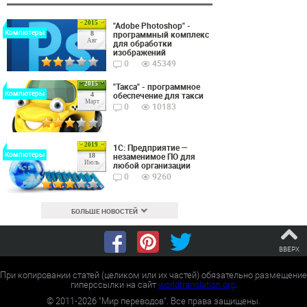
2015
"Adobe Photoshop" -
Компютеры
программный комплекс
8
Авг
для обработки
изображений
0
45349
2015
"Такса" - программное
Компютеры
обеспечение для такси
4
Март
0
10183
2019
1С: Предприятие —
Компютеры
незаменимое ПО для
18
Июль
любой организации
0
9260
БОЛЬШЕ НОВОСТЕЙ
ВВЕРХ
При копировании статей (целиком или их частей) обязательно размещение
гиперссылки на сайт
worldtranslation.org
.
©
2011-2026
"Мир переводов". Все права защищены.