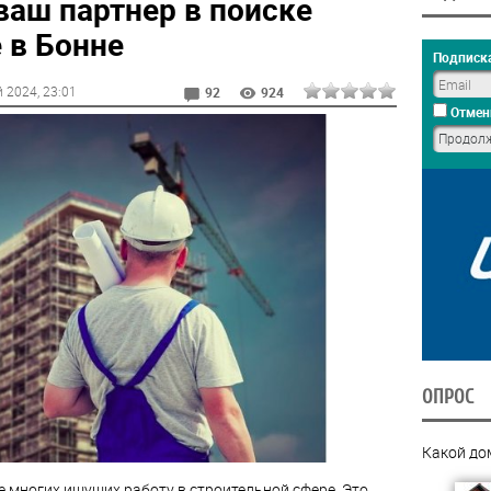
ваш партнер в поиске
 в Бонне
Подписка
й 2024
, 23:01
92
924
Отмен
ОПРОС
Какой до
 многих ищущих работу в строительной сфере. Это