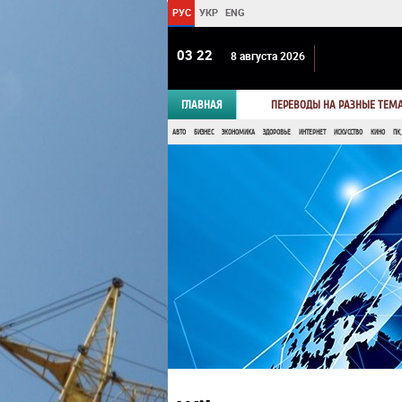
РУС
УКР
ENG
03 22
8 августа 2026
ГЛАВНАЯ
ПЕРЕВОДЫ НА РАЗНЫЕ ТЕМ
АВТО
БИЗНЕС
ЭКОНОМИКА
ЗДОРОВЬЕ
ИНТЕРНЕТ
ИСКУССТВО
КИНО
ПК,