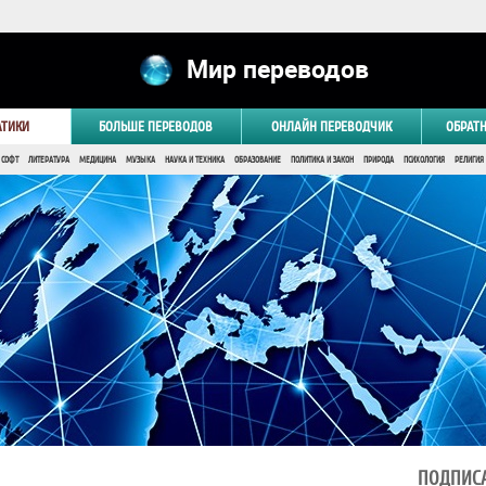
Мир переводов
АТИКИ
БОЛЬШЕ ПЕРЕВОДОВ
ОНЛАЙН ПЕРЕВОДЧИК
ОБРАТ
 СОФТ
ЛИТЕРАТУРА
МЕДИЦИНА
МУЗЫКА
НАУКА И ТЕХНИКА
ОБРАЗОВАНИЕ
ПОЛИТИКА И ЗАКОН
ПРИРОДА
ПСИХОЛОГИЯ
РЕЛИГИЯ
ПОДПИСА