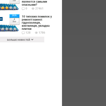
Авг
являются самыми
опасными?
0
27461
2026
10 типових помилок у
во
ремонті ванної:
4
Янв
гідроізоляція,
вентиляція, укладка
плитки
128
1786
БОЛЬШЕ НОВОСТЕЙ