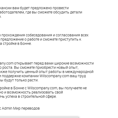
акансии вам будет предложено провести
аботодателем, где вы сможете обсудить детали
.
о прохождения собеседования и согласования всех
предложение о работе и сможете приступить к
 стройке в Бонне.
mpany.com открывает перед вами широкие возможности
о роста. Вы сможете приобрести новый опыт,
также получить ценный опыт работы в международной
и поддержке компании Wilscompany.com ваш труд
ы будут только расти.
ройке в Бонне с Wilscompany.com, вы получаете не
 но и возможность реализовать свой
ь успеха в строительной сфере.
:
Admin
Мир переводов