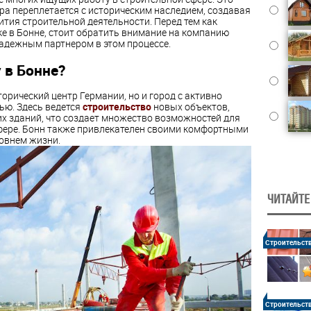
ра переплетается с историческим наследием, создавая
тия строительной деятельности. Перед тем как
ке в Бонне, стоит обратить внимание на компанию
надежным партнером в этом процессе.
 в Бонне?
торический центр Германии, но и город с активно
ью. Здесь ведется
строительство
новых объектов,
х зданий, что создает множество возможностей для
сфере. Бонн также привлекателен своими комфортными
овнем жизни.
ЧИТАЙТЕ
Строительст
Строительст