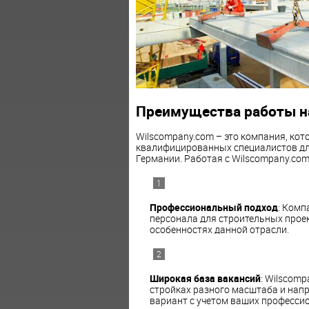
Преимущества работы на
Wilscompany.com – это компания, кот
квалифицированных специалистов для
Германии. Работая с Wilscompany.com
Профессиональный подход
: Комп
персонала для строительных проек
особенностях данной отрасли.
Широкая база вакансий
: Wilscom
стройках разного масштаба и нап
вариант с учетом ваших професси