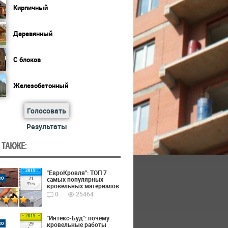
Кирпичный
Деревянный
С блоков
Железобетонный
Голосовать
Результаты
 ТАКЖЕ:
2019
"ЕвроКровля": ТОП 7
во
самых популярных
21
Фев
кровельных материалов
0
25464
2019
"Интекс-Буд": почему
во
кровельные работы
29