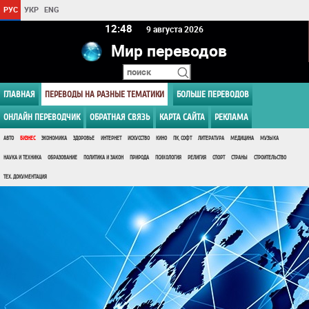
РУС
УКР
ENG
12 48
9 августа 2026
Мир переводов
ГЛАВНАЯ
ПЕРЕВОДЫ НА РАЗНЫЕ ТЕМАТИКИ
БОЛЬШЕ ПЕРЕВОДОВ
ОНЛАЙН ПЕРЕВОДЧИК
ОБРАТНАЯ СВЯЗЬ
КАРТА САЙТА
РЕКЛАМА
АВТО
БИЗНЕС
ЭКОНОМИКА
ЗДОРОВЬЕ
ИНТЕРНЕТ
ИСКУССТВО
КИНО
ПК, СОФТ
ЛИТЕРАТУРА
МЕДИЦИНА
МУЗЫКА
НАУКА И ТЕХНИКА
ОБРАЗОВАНИЕ
ПОЛИТИКА И ЗАКОН
ПРИРОДА
ПСИХОЛОГИЯ
РЕЛИГИЯ
СПОРТ
СТРАНЫ
СТРОИТЕЛЬСТВО
ТЕХ. ДОКУМЕНТАЦИЯ