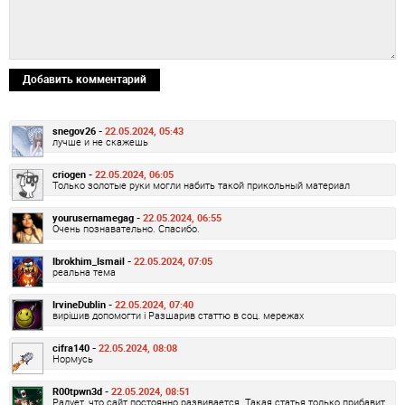
Добавить комментарий
snegov26 -
22.05.2024, 05:43
лучше и не скажешь
criogen -
22.05.2024, 06:05
Только золотые руки могли набить такой прикольный материал
yourusernamegag -
22.05.2024, 06:55
Очень познавательно. Спасибо.
Ibrokhim_Ismail -
22.05.2024, 07:05
реальна тема
IrvineDublin -
22.05.2024, 07:40
вирішив допомогти і Разшарив статтю в соц. мережах
cifra140 -
22.05.2024, 08:08
Нормусь
R00tpwn3d -
22.05.2024, 08:51
Радует, что сайт постоянно развивается. Такая статья только прибавит