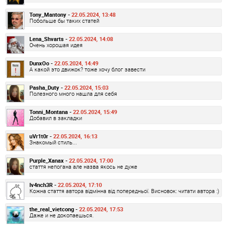
Tony_Mantony -
22.05.2024, 13:48
Побольше бы таких статей
Lena_Shvarts -
22.05.2024, 14:08
Очень хорошая идея
DunxOo -
22.05.2024, 14:49
А какой это движок? тоже хочу блог завести
Pasha_Duty -
22.05.2024, 15:03
Полезного много нашла для себя
Tonni_Montana -
22.05.2024, 15:49
Добавил в закладки
uVr1t0r -
22.05.2024, 16:13
Знакомый стиль...
Purple_Xanax -
22.05.2024, 17:00
стаття непогана але назва якось не дуже
Iv4nch3R -
22.05.2024, 17:10
Кожна стаття автора відмінна від попередньої. Висновок: читати автора :)
the_real_vietcong -
22.05.2024, 17:53
Даже и не докопаешься.