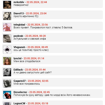
mrkstblv -
22.05.2024, 22:44
Невероятно!
Diavol13 -
22.05.2024, 23:04
просто афигенно !!!!))
teleglobal -
22.05.2024, 23:56
Всем привет. Понравился пост, ставлю 5 баллов.
psykrab -
23.05.2024, 00:20
Актуальная и свежая инфа
Vhqpunsh -
23.05.2024, 00:49
ось це позитив) просто клас)
lynchd -
23.05.2024, 01:14
Мені все сподобалося
Edillack -
23.05.2024, 01:44
А чи давно запустили цей сайт?
Gagarin37 -
23.05.2024, 02:05
Мне все понравилось
Dizselector -
23.05.2024, 02:45
Потиснув би руку автору, і дав по морді всім його ненависникам.
LegionCW -
23.05.2024, 03:18