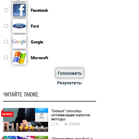
Facebook
Ford
Google
Microsoft
Голосовать
Результаты
ЧИТАЙТЕ ТАКЖЕ:
2018
"Белые" способы
Бизнес
оптимизации налогов:
10
Фев
методы
0
43960
2015
"Типография для Вас" в