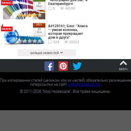
Бизнес
Екатеринбурге
31
Март
0
44598
2025
&#128161; Блог: “Алиса
Бизнес
— умная колонка,
13
Ноя
которая превращает
дом в друга”
324
35552
БОЛЬШЕ НОВОСТЕЙ
ВВЕРХ
При копировании статей (целиком или их частей) обязательно размещение
гиперссылки на сайт
worldtranslation.org
.
©
2011-2026
"Мир переводов". Все права защищены.