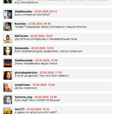
ему популярности.
VladAlexenko -
22.05.2024, 09:13
Было интересно почитать!!!
Kosteley -
22.05.2024, 09:43
Привет! Предлагаю обмен постовыми с вашим блогом.
NikTarutin -
22.05.2024, 10:07
Достаточно интересная и познавательная тема
Delusionhs -
22.05.2024, 10:59
Блог зроблений дуже професійно, і легко читається
VasNormandy -
22.05.2024, 11:00
Очень понравилась ваша статья
giznzahuyderzhis -
22.05.2024, 11:55
А який це движок? теж хочу блог завести
morph1num -
22.05.2024, 12:04
Да вы сказочник
Samyrau_png -
22.05.2024, 12:48
Куль надо таких статей по-больше!
tem777 -
22.05.2024, 13:10
А давно ли запустили этот сайт?