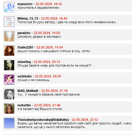
manzerrrr -
22.05.2024, 18:16
прочитала з задоволенням
Milena_13_13 -
22.05.2024, 18:45
Потиснув би руку автору, і дав по морді всім його ненависникам.
paralytic -
22.05.2024, 19:03
Шикарно, додаю в закладки
Stalin2281 -
22.05.2024, 19:54
решил помочь и расшарил статью в соц. сетях
silentfaq -
22.05.2024, 20:13
Откуда берете инфу для постов если не секрет?
verbitskii -
22.05.2024, 20:59
лучше и не скажешь
MAD_MaNiaK -
22.05.2024, 21:18
Хм… У каждого абрама своя программа.
mrkstblv -
22.05.2024, 21:48
я в захваті від Вашого стилю
Thixixdnxhjsvdncndnjdjfbdjdhdhxj -
22.05.2024, 22:12
Видно, що автор намагається зробити свій сайт для простих людей, і мені
кажеться, що це у нього непогано виходить.