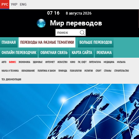
РУС
УКР
ENG
07:16
8 августа 2026
Мир переводов
ГЛАВНАЯ
ПЕРЕВОДЫ НА РАЗНЫЕ ТЕМАТИКИ
БОЛЬШЕ ПЕРЕВОДОВ
ОНЛАЙН ПЕРЕВОДЧИК
ОБРАТНАЯ СВЯЗЬ
КАРТА САЙТА
РЕКЛАМА
АВТО
БИЗНЕС
ЭКОНОМИКА
ЗДОРОВЬЕ
ИНТЕРНЕТ
ИСКУССТВО
КИНО
ПК, СОФТ
ЛИТЕРАТУРА
МЕДИЦИНА
МУЗЫКА
НАУКА И ТЕХНИКА
ОБРАЗОВАНИЕ
ПОЛИТИКА И ЗАКОН
ПРИРОДА
ПСИХОЛОГИЯ
РЕЛИГИЯ
СПОРТ
СТРАНЫ
СТРОИТЕЛЬСТВО
ТЕХ. ДОКУМЕНТАЦИЯ