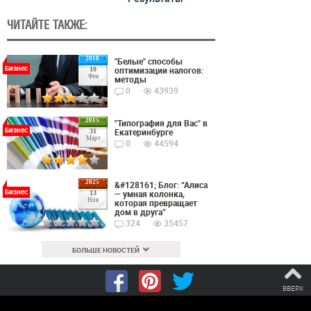
ЧИТАЙТЕ ТАКЖЕ:
2018
"Белые" способы
Бизнес
оптимизации налогов:
10
Фев
методы
0
43939
2015
"Типография для Вас" в
Бизнес
Екатеринбурге
31
Март
0
44594
2025
&#128161; Блог: “Алиса
Бизнес
— умная колонка,
13
Ноя
которая превращает
дом в друга”
324
35457
БОЛЬШЕ НОВОСТЕЙ
ВВЕРХ