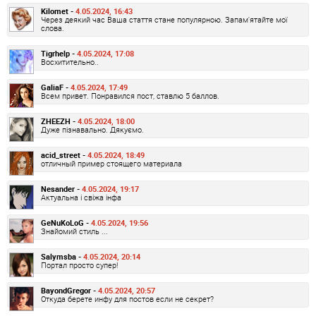
Kilomet -
4.05.2024, 16:43
Через деякий час Ваша стаття стане популярною. Запам'ятайте мої
слова.
Tigrhelp -
4.05.2024, 17:08
Восхитительно..
GaliaF -
4.05.2024, 17:49
Всем привет. Понравился пост, ставлю 5 баллов.
ZHEEZH -
4.05.2024, 18:00
Дуже пізнавально. Дякуємо.
acid_street -
4.05.2024, 18:49
отличный пример стоящего материала
Nesander -
4.05.2024, 19:17
Актуальна і свіжа інфа
GeNuKoLoG -
4.05.2024, 19:56
Знайомий стиль ...
Salymsba -
4.05.2024, 20:14
Портал просто супер!
BayondGregor -
4.05.2024, 20:57
Откуда берете инфу для постов если не секрет?