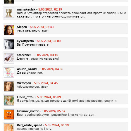
marrakeshik -
5.05.2024, 02:19
Видно, что автор старается сделать свой сайт для простых людей, и мне
кажеться, что это у него неплохо получается.
Slepeb -
5.05.2024, 02:43
тема реально старая
cyxoffperm -
5.05.2024, 03:00
Вы Преувеличиваете.
starkone1 -
5.05.2024, 03:49
Цепляет, отлично написано!
Asurin_Gradd -
5.05.2024, 04:06
Да вы сказочник
Viktorpan -
5.05.2024, 04:45
Абсолютно согласен
Litvin_off65 -
5.05.2024, 05:09
Я звичайно, мало, що тямлю в даній темі, але постараюся осилити.
lubimov_viktor -
5.05.2024, 05:57
Блог зроблений дуже професійно, і легко читається
Red_white_speed -
5.05.2024, 06:19
новина послав по інету.