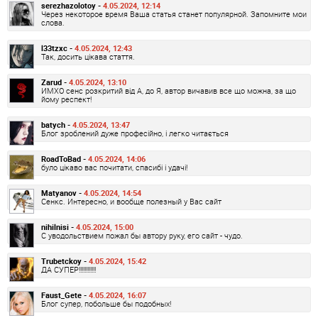
serezhazolotoy -
4.05.2024, 12:14
Через некоторое время Ваша статья станет популярной. Запомните мои
слова.
l33tzxc -
4.05.2024, 12:43
Так, досить цікава стаття.
Zarud -
4.05.2024, 13:10
ИМХО сенс розкритий від А, до Я, автор вичавив все що можна, за що
йому респект!
batych -
4.05.2024, 13:47
Блог зроблений дуже професійно, і легко читається
RoadToBad -
4.05.2024, 14:06
було цікаво вас почитати, спасибі і удачі!
Matyanov -
4.05.2024, 14:54
Сенкс. Интересно, и вообще полезный у Вас сайт
nihilnisi -
4.05.2024, 15:00
С уводольствием пожал бы автору руку, его сайт - чудо.
Trubetckoy -
4.05.2024, 15:42
ДА СУПЕР!!!!!!!!!!!!
Faust_Gete -
4.05.2024, 16:07
Блог супер, побольше бы подобных!