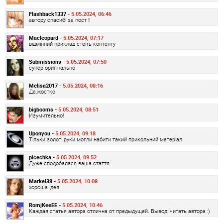
Flashback1337 -
5.05.2024, 06:46
автору спасибі за пост !!
Macleopard -
5.05.2024, 07:17
відмінний приклад стоїть контенту
Submissions -
5.05.2024, 07:50
супер оригінально
Melisa2017 -
5.05.2024, 08:16
Да,жостко
bigbooms -
5.05.2024, 08:51
Изумительно!
Uponyou -
5.05.2024, 09:18
Тільки золоті руки могли набити такий прикольний матеріал
picechka -
5.05.2024, 09:52
Дуже сподобалася ваша стаття
Markel38 -
5.05.2024, 10:08
хороша ідея.
RomjKeeEE -
5.05.2024, 10:46
Каждая статья автора отлична от предыдущей. Вывод: читать автора :)