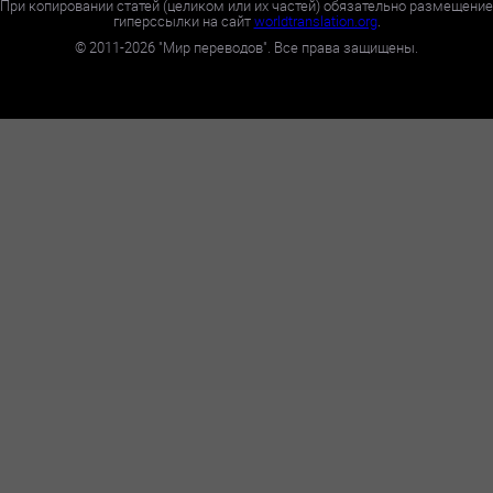
При копировании статей (целиком или их частей) обязательно размещение
гиперссылки на сайт
worldtranslation.org
.
©
2011-2026
"Мир переводов". Все права защищены.