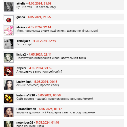
attelis -
4.05.2024, 21:08
ну, нічо так ... в загальному.
gn1da -
4.05.2024, 21:55
alskor -
4.05.2024, 22:14
Мені, наприклад є чим поділитися, думаю не тільки мені.
Thinkjazz -
4.05.2024, 22:49
Вот это да!
lisica2 -
4.05.2024, 23:11
Достаточно интересная и познавательная тема
Zbyker -
4.05.2024, 23:55
А чи давно запустили цей сайт?
Lucky_knk -
5.05.2024, 00:15
ось це позитив) просто клас)
katerina1210 -
5.05.2024, 00:59
Сайт просто чудовий, порекомендую всім знайомим!
Parabellumen -
5.05.2024, 01:17
вирішив допомогти і Разшарив статтю в соц. мережах
notorious02 -
5.05.2024, 01:40
поза конкуренцією