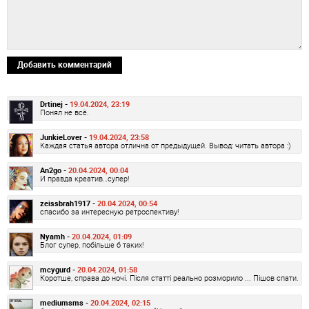
Добавить комментарий
Drtinej -
19.04.2024, 23:19
Понял не всё.
JunkieLover -
19.04.2024, 23:58
Каждая статья автора отлична от предыдущей. Вывод: читать автора :)
An2go -
20.04.2024, 00:04
И правда креатив…супер!
zeissbrah1917 -
20.04.2024, 00:54
спасибо за интересную ретроспективу!
Nyamh -
20.04.2024, 01:09
Блог супер, побільше б таких!
mcygurd -
20.04.2024, 01:58
Коротше, справа до ночі. Після статті реально розморило ... Пішов спати.
mediumsms -
20.04.2024, 02:15