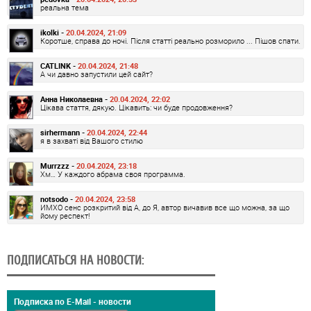
реальна тема
ikolki -
20.04.2024, 21:09
Коротше, справа до ночі. Після статті реально розморило ... Пішов спати.
CATLINK -
20.04.2024, 21:48
А чи давно запустили цей сайт?
Анна Николаевна -
20.04.2024, 22:02
Цікава стаття, дякую. Цікавить: чи буде продовження?
sirhermann -
20.04.2024, 22:44
я в захваті від Вашого стилю
Murrzzz -
20.04.2024, 23:18
Хм… У каждого абрама своя программа.
notsodo -
20.04.2024, 23:58
ИМХО сенс розкритий від А, до Я, автор вичавив все що можна, за що
йому респект!
ПОДПИСАТЬСЯ НА НОВОСТИ:
Подписка по E-Mail - новости