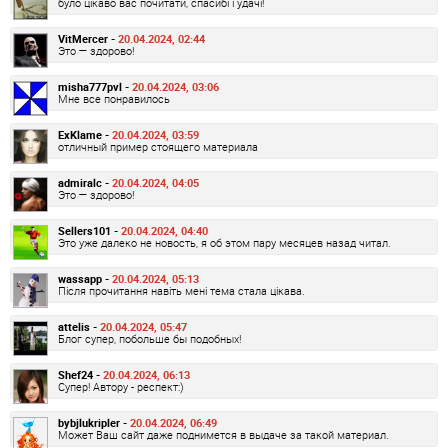
було цікаво вас почитати, спасибі і удачі!
VitMercer -
20.04.2024, 02:44
Это — здорово!
misha777pvl -
20.04.2024, 03:06
Мне все понравилось
ExKlame -
20.04.2024, 03:59
отличный пример стоящего материала
admiralc -
20.04.2024, 04:05
Это — здорово!
Sellers101 -
20.04.2024, 04:40
Это уже далеко не новость, я об этом пару месяцев назад читал.
wassapp -
20.04.2024, 05:13
Після прочитання навіть мені тема стала цікава.
attelis -
20.04.2024, 05:47
Блог супер, побольше бы подобных!
Shef24 -
20.04.2024, 06:13
Супер! Автору - респект:)
bybjlukripler -
20.04.2024, 06:49
Может Ваш сайт даже поднимется в выдаче за такой материал.