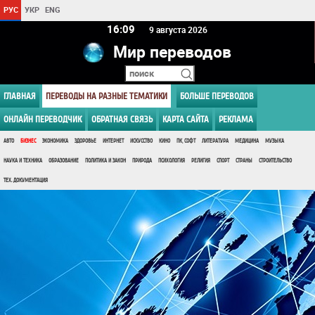
РУС
УКР
ENG
16 09
9 августа 2026
Мир переводов
ГЛАВНАЯ
ПЕРЕВОДЫ НА РАЗНЫЕ ТЕМАТИКИ
БОЛЬШЕ ПЕРЕВОДОВ
ОНЛАЙН ПЕРЕВОДЧИК
ОБРАТНАЯ СВЯЗЬ
КАРТА САЙТА
РЕКЛАМА
АВТО
БИЗНЕС
ЭКОНОМИКА
ЗДОРОВЬЕ
ИНТЕРНЕТ
ИСКУССТВО
КИНО
ПК, СОФТ
ЛИТЕРАТУРА
МЕДИЦИНА
МУЗЫКА
НАУКА И ТЕХНИКА
ОБРАЗОВАНИЕ
ПОЛИТИКА И ЗАКОН
ПРИРОДА
ПСИХОЛОГИЯ
РЕЛИГИЯ
СПОРТ
СТРАНЫ
СТРОИТЕЛЬСТВО
ТЕХ. ДОКУМЕНТАЦИЯ