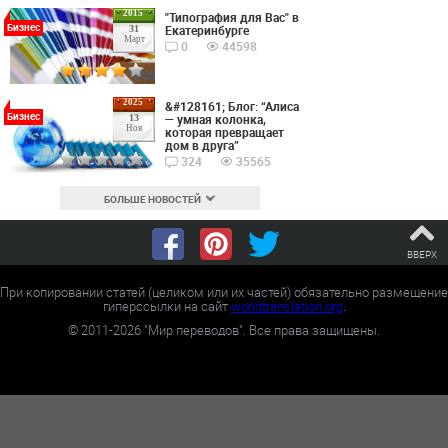
2015
"Типография для Вас" в
Бизнес
Екатеринбурге
31
Март
0
44598
2025
&#128161; Блог: “Алиса
Бизнес
— умная колонка,
13
Ноя
которая превращает
дом в друга”
324
35565
БОЛЬШЕ НОВОСТЕЙ
ВВЕРХ
При копировании статей (целиком или их частей) обязательно размещение
гиперссылки на сайт
worldtranslation.org
.
©
2011-2026
"Мир переводов". Все права защищены.