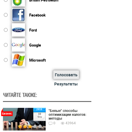
British Petroleum
Facebook
Ford
Google
Microsoft
Голосовать
Результаты
ЧИТАЙТЕ ТАКЖЕ:
2018
"Белые" способы
Бизнес
оптимизации налогов:
10
Фев
методы
0
43964