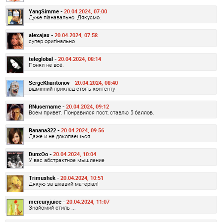
YangSimme -
20.04.2024, 07:00
Дуже пізнавально. Дякуємо.
alexajax -
20.04.2024, 07:58
супер оригінально
teleglobal -
20.04.2024, 08:14
Понял не всё.
SergeKharitonov -
20.04.2024, 08:40
відмінний приклад стоїть контенту
RNusername -
20.04.2024, 09:12
Всем привет. Понравился пост, ставлю 5 баллов.
Banana322 -
20.04.2024, 09:56
Даже и не докопаешься.
DunxOo -
20.04.2024, 10:04
У вас абстрактное мышление
Trimushek -
20.04.2024, 10:51
Дякую за цікавий матеріал!
mercuryjuice -
20.04.2024, 11:07
Знайомий стиль ...