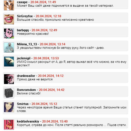
caxape -
20.04.2024, 11:49
Может Ваш сайт даже поднимется в выдаче за такой материал.
SirGreyfox -
20.04.2024, 12:18
Большое спасибо, прикольно написанно креативно
barbqqq -
20.04.2024, 12:49
Невероятно красиво!
Milena_13_13 -
20.04.2024, 13:14
З уводольствіем потиснув би автору руку, його сайт - диво.
jackmigil -
20.04.2024, 13:53
ИМХО смысл раскрыт от А, до Я, автор выжал всё что можно, за что ему
респект!
drunknsailor -
20.04.2024, 14:12
Прямо даже не верится
Romromdom -
20.04.2024, 14:42
Велике спасибі!
Smirtus -
20.04.2024, 15:12
Через некоторое время Ваша статья станет популярной. Запомните мои
слова.
kedrbolvanskiy -
20.04.2024, 15:40
Коротше, справа до ночі. Після статті реально розморило ... Пішов спати.