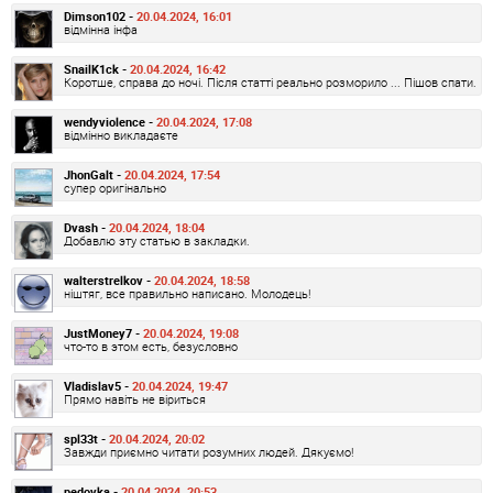
Dimson102 -
20.04.2024, 16:01
відмінна інфа
SnailK1ck -
20.04.2024, 16:42
Коротше, справа до ночі. Після статті реально розморило ... Пішов спати.
wendyviolence -
20.04.2024, 17:08
відмінно викладаєте
JhonGalt -
20.04.2024, 17:54
супер оригінально
Dvash -
20.04.2024, 18:04
Добавлю эту статью в закладки.
walterstrelkov -
20.04.2024, 18:58
ніштяг, все правильно написано. Молодець!
JustMoney7 -
20.04.2024, 19:08
что-то в этом есть, безусловно
Vladislav5 -
20.04.2024, 19:47
Прямо навіть не віриться
spl33t -
20.04.2024, 20:02
Завжди приємно читати розумних людей. Дякуємо!
pedovka -
20.04.2024, 20:53