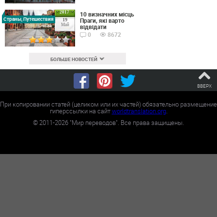
2017
10 визначних місць
Страны, Путешествия
Праги, які варто
19
Май
відвідати
0
8672
БОЛЬШЕ НОВОСТЕЙ
ВВЕРХ
При копировании статей (целиком или их частей) обязательно размещение
гиперссылки на сайт
worldtranslation.org
.
©
2011-2026
"Мир переводов". Все права защищены.