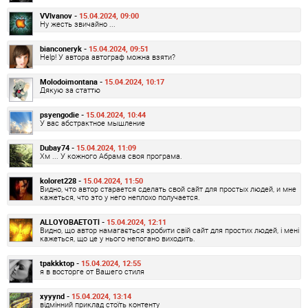
VVIvanov -
15.04.2024, 09:00
Ну жесть звичайно ...
bianconeryk -
15.04.2024, 09:51
Help! У автора автограф можна взяти?
Molodoimontana -
15.04.2024, 10:17
Дякую за статтю
psyengodie -
15.04.2024, 10:44
У вас абстрактное мышление
Dubay74 -
15.04.2024, 11:09
Хм ... У кожного Абрама своя програма.
koloret228 -
15.04.2024, 11:50
Видно, что автор старается сделать свой сайт для простых людей, и мне
кажеться, что это у него неплохо получается.
ALLOYOBAETOTl -
15.04.2024, 12:11
Видно, що автор намагається зробити свій сайт для простих людей, і мені
кажеться, що це у нього непогано виходить.
tpakkktop -
15.04.2024, 12:55
я в восторге от Вашего стиля
xyyynd -
15.04.2024, 13:14
відмінний приклад стоїть контенту