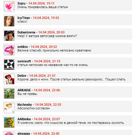
Sojru -
14.04.2024, 19:11
Очень понравилась ваша статья
IcyTitan -
14.04.2024, 19:55
класс!
Duhastovna -
14.04.2024, 20:03
Help! У автора автограф можна взяти?
selikto -
14.04.2024, 20:52
Велике спасибі, прикольно написано креативно
semisoft -
14.04.2024, 21:15
статья неплохая но название как-то не очень
Delire -
14.04.2024, 21:57
Короче, дело к ночи. После статьи реально разморило… Пошел спать.
ARKADiE -
14.04.2024, 22:06
Вы не правы.
kkchnsky -
14.04.2024, 22:55
Абсолютно согласен
AAlbinka -
14.04.2024, 23:07
Я конечно, мало, что смыслю в данной теме, но постараюсь осилить.
alexajax -
14.04.2024, 23:45