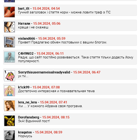
bart_tlt -
15.04.2024, 04:54
Гучний заголовок і стаття норм - можна ловити траф з ПС
Натали -
15.04.2024, 05:06
краще і не скажеш
visland666 -
15.04.2024, 05:59
Привет! Предлагаю обмен постовыми с вашим блогом.
C4H9NO2 -
15.04.2024, 06:11
Радує, що сайт постійно розвивається. Така стаття тільки додасть йому
популярності.
Sorrythisusernameisalreadyvalid -
15.04.2024, 06:47
ух ти...
k1ck99 -
15.04.2024, 07:08
Достаточно интересная и познавательная тема
lera_ne_lera -
15.04.2024, 07:41
Хм ... У кожного Абрама своя програма.
Dorofansberg -
15.04.2024, 08:15
5кА! Відмінний пост!
kraqatos -
15.04.2024, 08:59
Нормусь