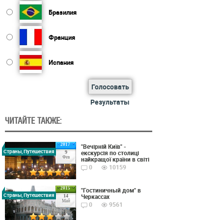
Бразилия
Франция
Испания
Голосовать
Результаты
ЧИТАЙТЕ ТАКЖЕ:
2017
"Вечірній Київ" -
Страны, Путешествия
екскурсія по столиці
9
Фев
найкращої країни в світі
0
10159
2015
"Гостиничный дом" в
Страны, Путешествия
Черкассах
14
Май
0
9561