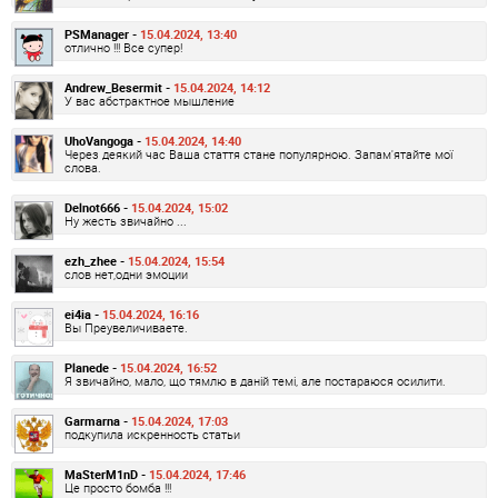
PSManager -
15.04.2024, 13:40
отлично !!! Все супер!
Andrew_Besermit -
15.04.2024, 14:12
У вас абстрактное мышление
UhoVangoga -
15.04.2024, 14:40
Через деякий час Ваша стаття стане популярною. Запам'ятайте мої
слова.
Delnot666 -
15.04.2024, 15:02
Ну жесть звичайно ...
ezh_zhee -
15.04.2024, 15:54
слов нет,одни эмоции
ei4ia -
15.04.2024, 16:16
Вы Преувеличиваете.
Planede -
15.04.2024, 16:52
Я звичайно, мало, що тямлю в даній темі, але постараюся осилити.
Garmarna -
15.04.2024, 17:03
подкупила искренность статьи
MaSterM1nD -
15.04.2024, 17:46
Це просто бомба !!!