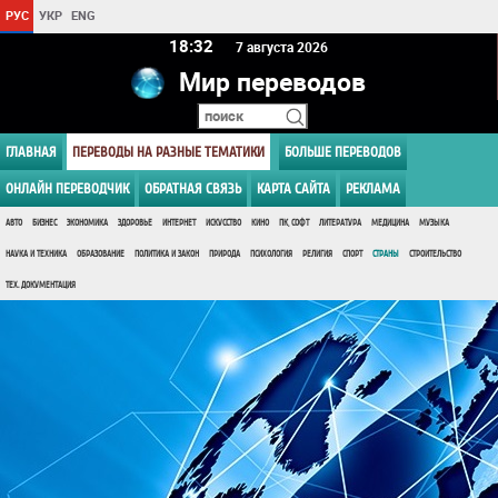
РУС
УКР
ENG
18 32
7 августа 2026
Мир переводов
ГЛАВНАЯ
ПЕРЕВОДЫ НА РАЗНЫЕ ТЕМАТИКИ
БОЛЬШЕ ПЕРЕВОДОВ
ОНЛАЙН ПЕРЕВОДЧИК
ОБРАТНАЯ СВЯЗЬ
КАРТА САЙТА
РЕКЛАМА
АВТО
БИЗНЕС
ЭКОНОМИКА
ЗДОРОВЬЕ
ИНТЕРНЕТ
ИСКУССТВО
КИНО
ПК, СОФТ
ЛИТЕРАТУРА
МЕДИЦИНА
МУЗЫКА
НАУКА И ТЕХНИКА
ОБРАЗОВАНИЕ
ПОЛИТИКА И ЗАКОН
ПРИРОДА
ПСИХОЛОГИЯ
РЕЛИГИЯ
СПОРТ
СТРАНЫ
СТРОИТЕЛЬСТВО
ТЕХ. ДОКУМЕНТАЦИЯ