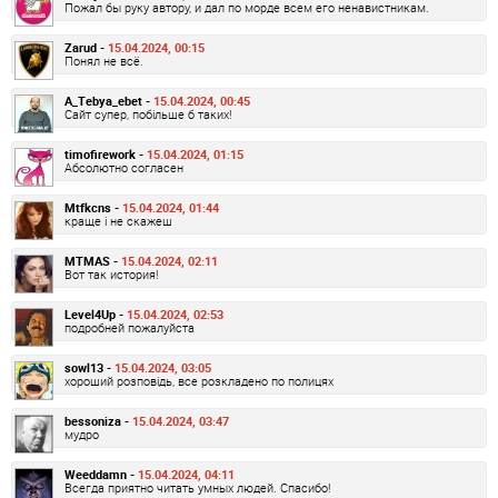
Пожал бы руку автору, и дал по морде всем его ненавистникам.
Zarud -
15.04.2024, 00:15
Понял не всё.
A_Tebya_ebet -
15.04.2024, 00:45
Сайт супер, побільше б таких!
timofirework -
15.04.2024, 01:15
Абсолютно согласен
Mtfkcns -
15.04.2024, 01:44
краще і не скажеш
MTMAS -
15.04.2024, 02:11
Вот так история!
Level4Up -
15.04.2024, 02:53
подробней пожалуйста
sowl13 -
15.04.2024, 03:05
хороший розповідь, все розкладено по полицях
bessoniza -
15.04.2024, 03:47
мудро
Weeddamn -
15.04.2024, 04:11
Всегда приятно читать умных людей. Спасибо!