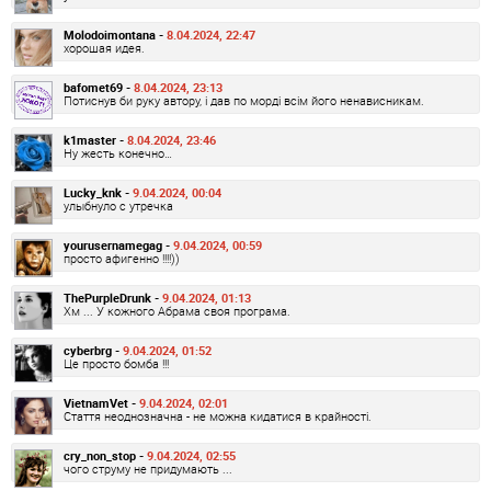
Molodoimontana -
8.04.2024, 22:47
хорошая идея.
bafomet69 -
8.04.2024, 23:13
Потиснув би руку автору, і дав по морді всім його ненависникам.
k1master -
8.04.2024, 23:46
Ну жесть конечно…
Lucky_knk -
9.04.2024, 00:04
улыбнуло с утречка
yourusernamegag -
9.04.2024, 00:59
просто афигенно !!!!))
ThePurpleDrunk -
9.04.2024, 01:13
Хм ... У кожного Абрама своя програма.
cyberbrg -
9.04.2024, 01:52
Це просто бомба !!!
VietnamVet -
9.04.2024, 02:01
Стаття неоднозначна - не можна кидатися в крайності.
cry_non_stop -
9.04.2024, 02:55
чого струму не придумають ...