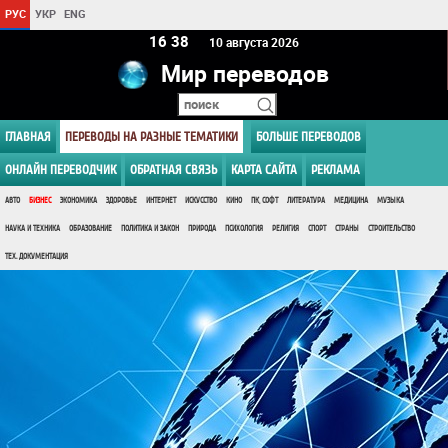
РУС
УКР
ENG
16:38
10 августа 2026
Мир переводов
ГЛАВНАЯ
ПЕРЕВОДЫ НА РАЗНЫЕ ТЕМАТИКИ
БОЛЬШЕ ПЕРЕВОДОВ
ОНЛАЙН ПЕРЕВОДЧИК
ОБРАТНАЯ СВЯЗЬ
КАРТА САЙТА
РЕКЛАМА
АВТО
БИЗНЕС
ЭКОНОМИКА
ЗДОРОВЬЕ
ИНТЕРНЕТ
ИСКУССТВО
КИНО
ПК, СОФТ
ЛИТЕРАТУРА
МЕДИЦИНА
МУЗЫКА
НАУКА И ТЕХНИКА
ОБРАЗОВАНИЕ
ПОЛИТИКА И ЗАКОН
ПРИРОДА
ПСИХОЛОГИЯ
РЕЛИГИЯ
СПОРТ
СТРАНЫ
СТРОИТЕЛЬСТВО
ТЕХ. ДОКУМЕНТАЦИЯ