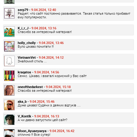
serp79 -
9.04.2024, 12:40
Радует, что сайт постоянно развивается. Такая статья только прибавит
ему популярности.
K_i_r_J -
9.04.2024, 13:16
Спасибо за интересный материал!
holly_cholly -
9.04.2024, 13:46
Було цікаво почитати !!!
VietnamVet -
9.04.2024, 14:12
Знайомий стиль ...
kraqatos -
9.04.2024, 14:56
Сенкс. Цікаво, і взагалі корисний у Вас сайт
oneofthedarkest -
9.04.2024, 15:18
Спасибо за интересный материал!
aka_b -
9.04.2024, 15:46
Дуже цікаво! Судячи з деяких відгуків ....
V_KontIk -
9.04.2024, 16:13
А чи давно запустили цей сайт?
Moon_Ayuaeyaeya -
9.04.2024, 16:42
отлично !!! Все супер!