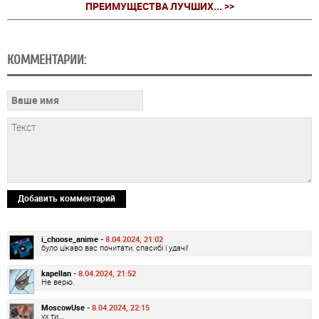
ПРЕИМУЩЕСТВА ЛУЧШИХ... >>
КОММЕНТАРИИ:
Добавить комментарий
i_choose_anime -
8.04.2024, 21:02
було цікаво вас почитати, спасибі і удачі!
kapellan -
8.04.2024, 21:52
Не верю.
MoscowUse -
8.04.2024, 22:15
ух ти...