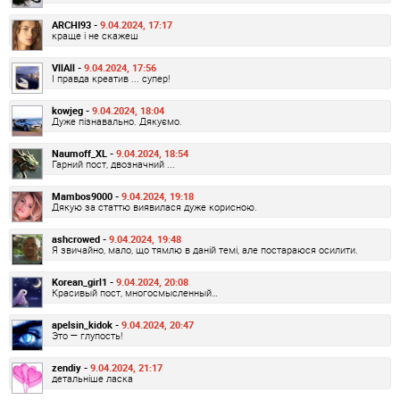
ARCHI93 -
9.04.2024, 17:17
краще і не скажеш
VllAll -
9.04.2024, 17:56
І правда креатив ... супер!
kowjeg -
9.04.2024, 18:04
Дуже пізнавально. Дякуємо.
Naumoff_XL -
9.04.2024, 18:54
Гарний пост, двозначний ...
Mambos9000 -
9.04.2024, 19:18
Дякую за статтю виявилася дуже корисною.
ashcrowed -
9.04.2024, 19:48
Я звичайно, мало, що тямлю в даній темі, але постараюся осилити.
Korean_girl1 -
9.04.2024, 20:08
Красивый пост, многосмысленный…
apelsin_kidok -
9.04.2024, 20:47
Это — глупость!
zendiy -
9.04.2024, 21:17
детальніше ласка