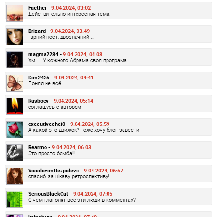
Faether -
9.04.2024, 03:02
Действительно интересная тема.
Brizard -
9.04.2024, 03:49
Гарний пост, двозначний ...
magma2284 -
9.04.2024, 04:08
Хм ... У кожного Абрама своя програма.
Dim2425 -
9.04.2024, 04:41
Понял не всё.
Rasboev -
9.04.2024, 05:14
соглашусь с автором
executivechef0 -
9.04.2024, 05:59
А какой это движок? тоже хочу блог завести
Rearmo -
9.04.2024, 06:03
Это просто бомба!!!
VosslavimBezpalevo -
9.04.2024, 06:57
спасибі за цікаву ретроспективу!
SeriousBlackCat -
9.04.2024, 07:05
О чем глаголят все эти люди в комментах?
koinohana -
9.04.2024, 07:49