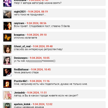
Help! У автора автограф можна взяти?
night2831 -
9.04.2024, 08:19
чего тока не придумают...
raiytram -
9.04.2024, 08:56
Всім привіт. Сподобався пост, ставлю 5 балів.
kraqatos -
9.04.2024, 09:10
отлично излагаете
Ghost_of_real -
9.04.2024, 09:48
спасибо за интересную ретроспективу!
Denisnepro -
9.04.2024, 10:05
ух ты как крууууууууууутооооооо))
RedBaltasar -
9.04.2024, 10:45
тема реально стара
Pozitiv4ik1 -
9.04.2024, 11:16
Мне, например есть чем поделиться, думаю не только мне.
Jeniadnb -
9.04.2024, 11:51
Автор, а Вы в каком городе живете если не секрет?
apelsin_kidok -
9.04.2024, 12:02
смени название домена