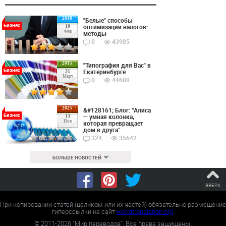
2018
"Белые" способы
Бизнес
оптимизации налогов:
10
Фев
методы
0
43985
2015
"Типография для Вас" в
Бизнес
Екатеринбурге
31
Март
0
44600
2025
&#128161; Блог: “Алиса
Бизнес
— умная колонка,
13
Ноя
которая превращает
дом в друга”
324
35642
БОЛЬШЕ НОВОСТЕЙ
ВВЕРХ
При копировании статей (целиком или их частей) обязательно размещение
гиперссылки на сайт
worldtranslation.org
.
©
2011-2026
"Мир переводов". Все права защищены.