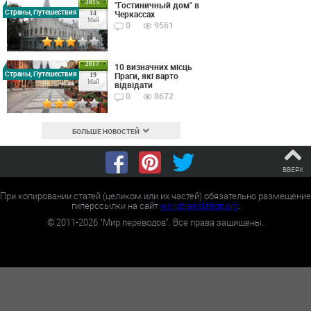
2015
"Гостиничный дом" в
Страны, Путешествия
Черкассах
14
Май
0
9561
2017
10 визначних місць
Страны, Путешествия
Праги, які варто
19
Май
відвідати
0
8672
БОЛЬШЕ НОВОСТЕЙ
ВВЕРХ
При копировании статей (целиком или их частей) обязательно размещение
гиперссылки на сайт
worldtranslation.org
.
©
2011-2026
"Мир переводов". Все права защищены.