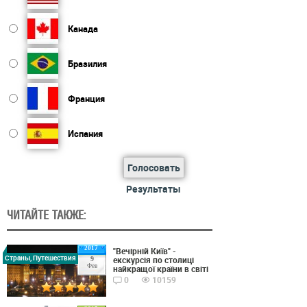
Канада
Бразилия
Франция
Испания
Голосовать
Результаты
ЧИТАЙТЕ ТАКЖЕ:
2017
"Вечірній Київ" -
Страны, Путешествия
екскурсія по столиці
9
Фев
найкращої країни в світі
0
10159