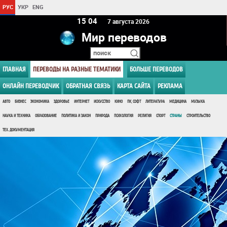
РУС
УКР
ENG
15:04
7 августа 2026
Мир переводов
ГЛАВНАЯ
ПЕРЕВОДЫ НА РАЗНЫЕ ТЕМАТИКИ
БОЛЬШЕ ПЕРЕВОДОВ
ОНЛАЙН ПЕРЕВОДЧИК
ОБРАТНАЯ СВЯЗЬ
КАРТА САЙТА
РЕКЛАМА
АВТО
БИЗНЕС
ЭКОНОМИКА
ЗДОРОВЬЕ
ИНТЕРНЕТ
ИСКУССТВО
КИНО
ПК, СОФТ
ЛИТЕРАТУРА
МЕДИЦИНА
МУЗЫКА
НАУКА И ТЕХНИКА
ОБРАЗОВАНИЕ
ПОЛИТИКА И ЗАКОН
ПРИРОДА
ПСИХОЛОГИЯ
РЕЛИГИЯ
СПОРТ
СТРАНЫ
СТРОИТЕЛЬСТВО
ТЕХ. ДОКУМЕНТАЦИЯ