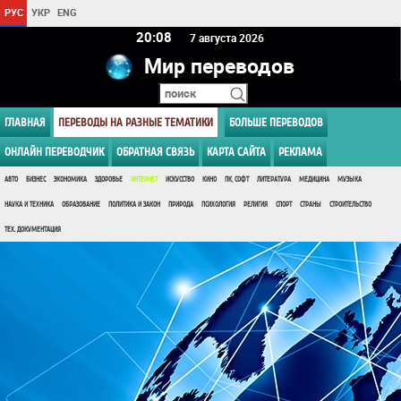
РУС
УКР
ENG
20 08
7 августа 2026
Мир переводов
ГЛАВНАЯ
ПЕРЕВОДЫ НА РАЗНЫЕ ТЕМАТИКИ
БОЛЬШЕ ПЕРЕВОДОВ
ОНЛАЙН ПЕРЕВОДЧИК
ОБРАТНАЯ СВЯЗЬ
КАРТА САЙТА
РЕКЛАМА
АВТО
БИЗНЕС
ЭКОНОМИКА
ЗДОРОВЬЕ
ИНТЕРНЕТ
ИСКУССТВО
КИНО
ПК, СОФТ
ЛИТЕРАТУРА
МЕДИЦИНА
МУЗЫКА
НАУКА И ТЕХНИКА
ОБРАЗОВАНИЕ
ПОЛИТИКА И ЗАКОН
ПРИРОДА
ПСИХОЛОГИЯ
РЕЛИГИЯ
СПОРТ
СТРАНЫ
СТРОИТЕЛЬСТВО
ТЕХ. ДОКУМЕНТАЦИЯ