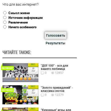
Что для вас интернет?
Смысл жизни
Источник информации
Развлечения
Ничего особенного
Голосовать
Результаты
ЧИТАЙТЕ ТАКЖЕ:
2015
"ДОГ-100" - все для
Интернет
вашего любимца
11
Авг
0
12857
2015
"Золото привидений" -
Интернет
классика слотов
27
Авг
0
12279
2015
"Кухонные" игры для