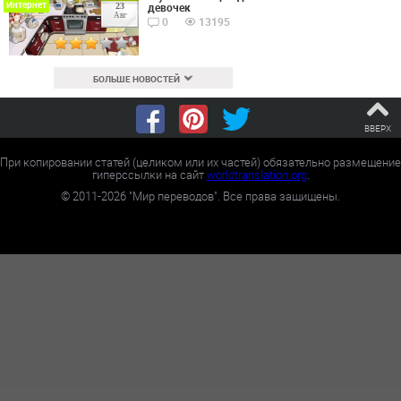
Интернет
девочек
23
Авг
0
13195
БОЛЬШЕ НОВОСТЕЙ
ВВЕРХ
При копировании статей (целиком или их частей) обязательно размещение
гиперссылки на сайт
worldtranslation.org
.
©
2011-2026
"Мир переводов". Все права защищены.