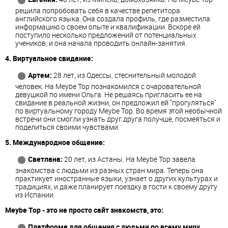
решила попробовать себя в качестве репетитора
английского языка. Она создала профиль, где разместила
информацию о своем опыте и квалификации. Вскоре ей
поступило несколько предложений от потенциальных
учеников, и она начала проводить онлайн-занятия.
4. Виртуальное свидание:
Артем:
28 лет, из Одессы, стеснительный молодой
человек. На Meybe Top познакомился с очаровательной
девушкой по имени Ольга. Не решаясь пригласить ее на
свидание в реальной жизни, он предложил ей "прогуляться"
по виртуальному городу Meybe Top. Во время этой необычной
встречи они смогли узнать друг друга получше, посмеяться и
поделиться своими чувствами.
5. Международное общение:
Светлана:
20 лет, из Астаны. На Meybe Top завела
знакомства с людьми из разных стран мира. Теперь она
практикует иностранные языки, узнает о других культурах и
традициях, и даже планирует поездку в гости к своему другу
из Испании.
Meybe Top - это не просто сайт знакомств, это:
Платформа для общения с людьми по всему миру.