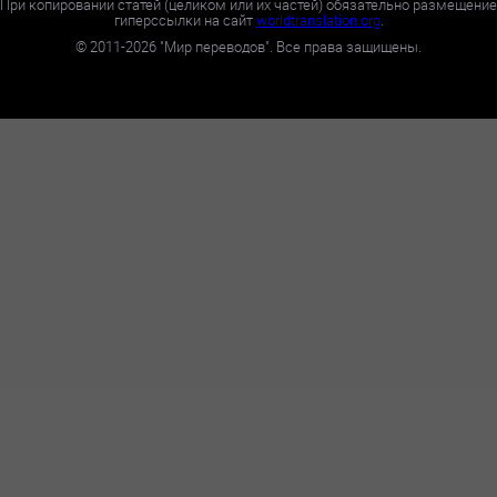
При копировании статей (целиком или их частей) обязательно размещение
гиперссылки на сайт
worldtranslation.org
.
©
2011-2026
"Мир переводов". Все права защищены.