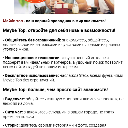
Мейби топ
- ваш верный проводник в мир знакомств!
Meybe Top:
откройте для себя новые возможности!
• Общайтесь без ограничений:
знакомьтесь, общайтесь,
делитесь своими интересами и чувствами с людьми из разных
уголков мира.
• Инновационные технологии:
искусственный интеллект
подберет вам идеальных партнеров, а удобный поиск позволит
легко найти людей по вашим интересам.
• Бесплатное использование:
наслаждайтесь всеми функциями
Meybe Top без ограничений.
Meybe Top:
больше, чем просто сайт знакомств!
• Видеочат:
общайтесь вживую с понравившимся человеком, не
выходя из дома.
• Сити чат:
знакомьтесь с людьми в вашем городе, не тратя
время на поиски.
• Сторис:
делитесь своими историями и фото, создавая