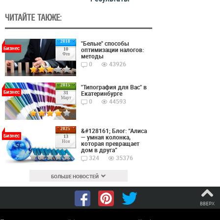
ЧИТАЙТЕ ТАКЖЕ:
2018
"Белые" способы
Бизнес
оптимизации налогов:
10
Фев
методы
0
43926
2015
"Типография для Вас" в
Бизнес
Екатеринбурге
31
Март
0
44593
2025
&#128161; Блог: “Алиса
Бизнес
— умная колонка,
13
Ноя
которая превращает
дом в друга”
324
35376
БОЛЬШЕ НОВОСТЕЙ
ВВЕРХ