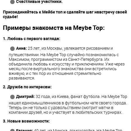
Счастливые участники.
Присоединяйтесь к Мейби топ и сделайте шаг навстречу своей
судьбе!
Примеры знакомств на Meybe Top:
1. Любовь с первого взгляда:
Анна:
25 лет, из Москвы, увлекается рисованием и
путешествиями. На Meybe Top случайно познакомилась с
Максимом, программистом из Санкт-Петербурга. Их
объединила любовь к искусству и приключениям. Уже через
месяц после виртуального знакомства они встретились
вживую, и с тех пор их отношения стремительно
развиваются.
2. Дружба по интересам:
Дмитрий:
32 года, из Киева, фанат футбола. На Meybe Top
нашел единомышленников в футбольном чате своего города.
Теперь он не только с удовольствием смотрит матчи в
компании друзей, но и участвует в любительских турнирах.
3. Новые возможности:
Евгения:
40 лет, из Минска, домохозяйка. На Meybe Top