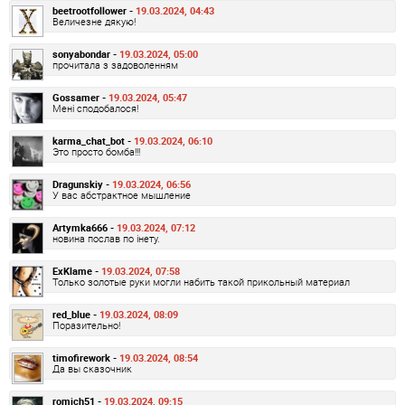
beetrootfollower -
19.03.2024, 04:43
Величезне дякую!
sonyabondar -
19.03.2024, 05:00
прочитала з задоволенням
Gossamer -
19.03.2024, 05:47
Мені сподобалося!
karma_chat_bot -
19.03.2024, 06:10
Это просто бомба!!!
Dragunskiy -
19.03.2024, 06:56
У вас абстрактное мышление
Artymka666 -
19.03.2024, 07:12
новина послав по інету.
ExKlame -
19.03.2024, 07:58
Только золотые руки могли набить такой прикольный материал
red_blue -
19.03.2024, 08:09
Поразительно!
timofirework -
19.03.2024, 08:54
Да вы сказочник
romich51 -
19.03.2024, 09:15