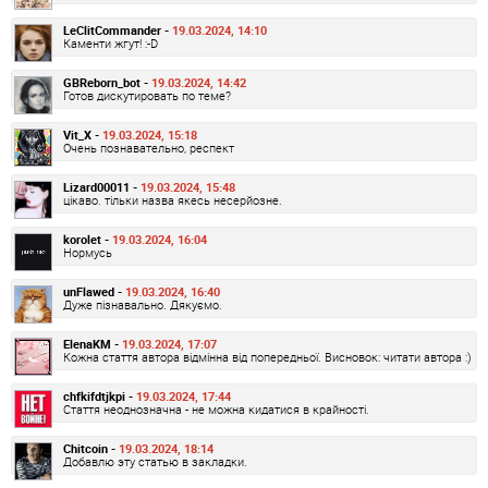
LeClitCommander -
19.03.2024, 14:10
Каменти жгут! :-D
GBReborn_bot -
19.03.2024, 14:42
Готов дискутировать по теме?
Vit_X -
19.03.2024, 15:18
Очень познавательно, респект
Lizard00011 -
19.03.2024, 15:48
цікаво. тільки назва якесь несерйозне.
korolet -
19.03.2024, 16:04
Нормусь
unFlawed -
19.03.2024, 16:40
Дуже пізнавально. Дякуємо.
ElenaKM -
19.03.2024, 17:07
Кожна стаття автора відмінна від попередньої. Висновок: читати автора :)
chfkifdtjkpi -
19.03.2024, 17:44
Стаття неоднозначна - не можна кидатися в крайності.
Chitcoin -
19.03.2024, 18:14
Добавлю эту статью в закладки.