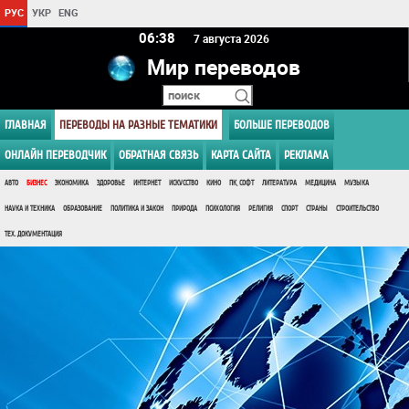
РУС
УКР
ENG
06 38
7 августа 2026
Мир переводов
ГЛАВНАЯ
ПЕРЕВОДЫ НА РАЗНЫЕ ТЕМАТИКИ
БОЛЬШЕ ПЕРЕВОДОВ
ОНЛАЙН ПЕРЕВОДЧИК
ОБРАТНАЯ СВЯЗЬ
КАРТА САЙТА
РЕКЛАМА
АВТО
БИЗНЕС
ЭКОНОМИКА
ЗДОРОВЬЕ
ИНТЕРНЕТ
ИСКУССТВО
КИНО
ПК, СОФТ
ЛИТЕРАТУРА
МЕДИЦИНА
МУЗЫКА
НАУКА И ТЕХНИКА
ОБРАЗОВАНИЕ
ПОЛИТИКА И ЗАКОН
ПРИРОДА
ПСИХОЛОГИЯ
РЕЛИГИЯ
СПОРТ
СТРАНЫ
СТРОИТЕЛЬСТВО
ТЕХ. ДОКУМЕНТАЦИЯ