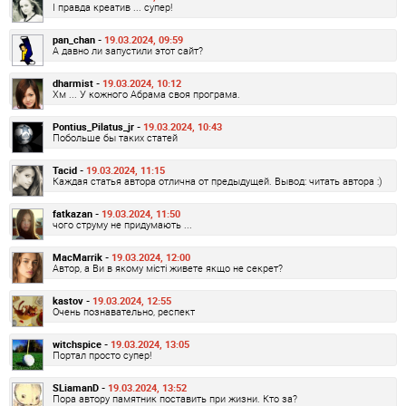
І правда креатив ... супер!
pan_chan -
19.03.2024, 09:59
А давно ли запустили этот сайт?
dharmist -
19.03.2024, 10:12
Хм ... У кожного Абрама своя програма.
Pontius_Pilatus_jr -
19.03.2024, 10:43
Побольше бы таких статей
Tacid -
19.03.2024, 11:15
Каждая статья автора отлична от предыдущей. Вывод: читать автора :)
fatkazan -
19.03.2024, 11:50
чого струму не придумають ...
MacMarrik -
19.03.2024, 12:00
Автор, а Ви в якому місті живете якщо не секрет?
kastov -
19.03.2024, 12:55
Очень познавательно, респект
witchspice -
19.03.2024, 13:05
Портал просто супер!
SLiamanD -
19.03.2024, 13:52
Пора автору памятник поставить при жизни. Кто за?