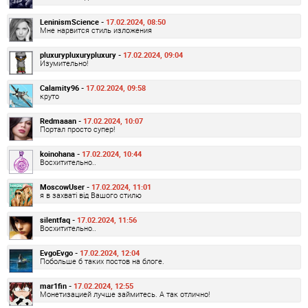
LeninismScience -
17.02.2024, 08:50
Мне нарвится стиль изложения
pluxurypluxurypluxury -
17.02.2024, 09:04
Изумительно!
Calamity96 -
17.02.2024, 09:58
круто
Redmaaan -
17.02.2024, 10:07
Портал просто супер!
koinohana -
17.02.2024, 10:44
Восхитительно..
MoscowUser -
17.02.2024, 11:01
я в захваті від Вашого стилю
silentfaq -
17.02.2024, 11:56
Восхитительно..
EvgoEvgo -
17.02.2024, 12:04
Побольше б таких постов на блоге.
mar1fin -
17.02.2024, 12:55
Монетизацией лучше займитесь. А так отлично!