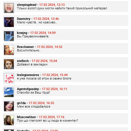
sleepingdead -
17.02.2024, 13:13
Тільки золоті руки могли набити такий прикольний матеріал
Daemitry -
17.02.2024, 13:46
Мало чувств.. но красиво…
kowjeg -
17.02.2024, 14:09
Вы Преувеличиваете.
flexclowner -
17.02.2024, 14:52
Восхитительно..
stellech -
17.02.2024, 15:04
Добавил в закладки
leslegionnoires -
17.02.2024, 15:44
я уже писала об этом в своем блоге
Agentofgosdep -
17.02.2024, 16:11
Спасибо за Ваш труд!!
gn1da -
17.02.2024, 16:55
Мені все сподобалося
MoscowUser -
17.02.2024, 17:16
Про що глаголят всі ці люди в коментах?
HydraRu -
17.02.2024, 17:59