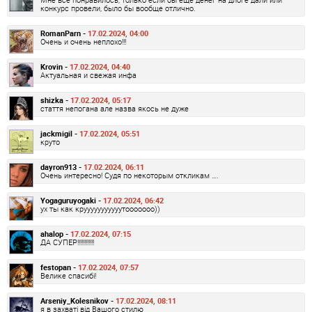
конкурс провели, было бы вообще отлично.
RomanParn -
17.02.2024, 04:00
Очень и очень неплохо!!!
Krovin -
17.02.2024, 04:40
Актуальная и свежая инфа
shizka -
17.02.2024, 05:17
стаття непогана але назва якось не дуже
jackmigil -
17.02.2024, 05:51
круто
dayron913 -
17.02.2024, 06:11
Очень интересно! Судя по некоторым откликам ….
Yogaguruyogaki -
17.02.2024, 06:42
ух ты как крууууууууууутооооооо))
ahalop -
17.02.2024, 07:15
ДА СУПЕР!!!!!!!!!!!!
festopan -
17.02.2024, 07:57
Велике спасибі!
Arseniy_Kolesnikov -
17.02.2024, 08:11
я в захваті від Вашого стилю