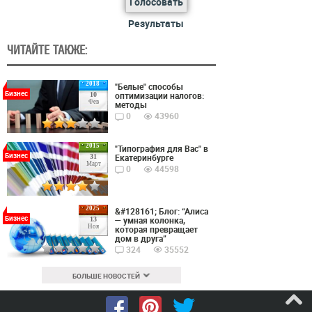
Голосовать
Результаты
ЧИТАЙТЕ ТАКЖЕ:
2018
"Белые" способы
Бизнес
оптимизации налогов:
10
Фев
методы
0
43960
2015
"Типография для Вас" в
Бизнес
Екатеринбурге
31
Март
0
44598
2025
&#128161; Блог: “Алиса
Бизнес
— умная колонка,
13
Ноя
которая превращает
дом в друга”
324
35552
БОЛЬШЕ НОВОСТЕЙ