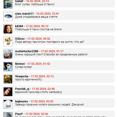
GaliaF -
16.02.2024, 23:13
Блог супер, побільше б таких!
stan_marsh11 -
16.02.2024, 23:41
Дуже сподобалася ваша стаття
k8384 -
17.02.2024, 00:12
Побольше б таких постов на блоге.
l33tzxc -
17.02.2024, 00:56
Пора автору пам'ятник поставити за життя. Хто за?
mothefucker2288 -
17.02.2024, 01:17
Очень хороший пост! Спасибо за проделанную работу!
Nentori -
17.02.2024, 01:42
Супер-пупер!
Viraqocha -
17.02.2024, 02:13
просто афигенно!!!!))
Ponchik_oj -
17.02.2024, 02:48
відмінний приклад стоїть матеріалу
bigbooms -
17.02.2024, 03:03
Завжди приємно читати розумних людей. Дякуємо!
PixyP -
17.02.2024, 03:56
Мне все понравилось, только если бы еще денег на длоге дали или