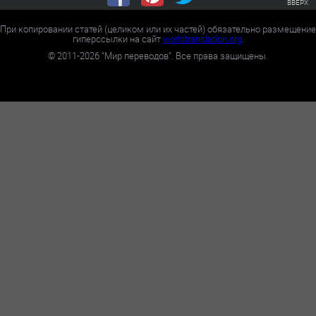
ВВЕРХ
При копировании статей (целиком или их частей) обязательно размещение
гиперссылки на сайт
worldtranslation.org
.
©
2011-2026
"Мир переводов". Все права защищены.