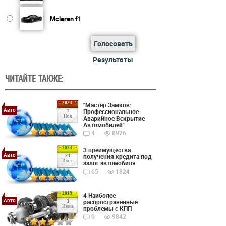
Mclaren f1
Голосовать
Результаты
ЧИТАЙТЕ ТАКЖЕ:
2023
"Мастер Замков:
Авто
Профессиональное
1
Ноя
Аварийное Вскрытие
Автомобилей"
4
8926
2023
3 преимущества
Авто
получения кредита под
23
Июль
залог автомобиля
65
1824
2019
4 Наиболее
Авто
распространенные
3
Июнь
проблемы с КПП
0
9842