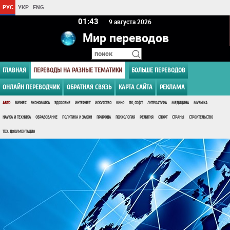
РУС
УКР
ENG
01 43
9 августа 2026
Мир переводов
ГЛАВНАЯ
ПЕРЕВОДЫ НА РАЗНЫЕ ТЕМАТИКИ
БОЛЬШЕ ПЕРЕВОДОВ
ОНЛАЙН ПЕРЕВОДЧИК
ОБРАТНАЯ СВЯЗЬ
КАРТА САЙТА
РЕКЛАМА
АВТО
БИЗНЕС
ЭКОНОМИКА
ЗДОРОВЬЕ
ИНТЕРНЕТ
ИСКУССТВО
КИНО
ПК, СОФТ
ЛИТЕРАТУРА
МЕДИЦИНА
МУЗЫКА
НАУКА И ТЕХНИКА
ОБРАЗОВАНИЕ
ПОЛИТИКА И ЗАКОН
ПРИРОДА
ПСИХОЛОГИЯ
РЕЛИГИЯ
СПОРТ
СТРАНЫ
СТРОИТЕЛЬСТВО
ТЕХ. ДОКУМЕНТАЦИЯ