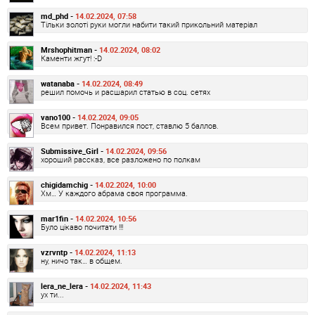
md_phd -
14.02.2024, 07:58
Тільки золоті руки могли набити такий прикольний матеріал
Mrshophitman -
14.02.2024, 08:02
Каменти жгут! :-D
watanaba -
14.02.2024, 08:49
решил помочь и расшарил статью в соц. сетях
vano100 -
14.02.2024, 09:05
Всем привет. Понравился пост, ставлю 5 баллов.
Submissive_Girl -
14.02.2024, 09:56
хороший рассказ, все разложено по полкам
chigidamchig -
14.02.2024, 10:00
Хм… У каждого абрама своя программа.
mar1fin -
14.02.2024, 10:56
Було цікаво почитати !!!
vzrvntp -
14.02.2024, 11:13
ну, ничо так… в общем.
lera_ne_lera -
14.02.2024, 11:43
ух ти...