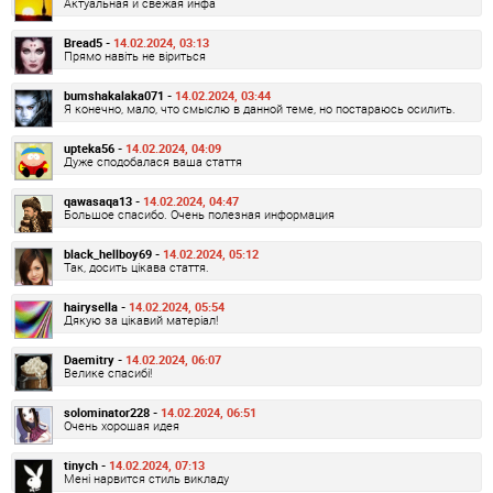
Актуальная и свежая инфа
Bread5 -
14.02.2024, 03:13
Прямо навіть не віриться
bumshakalaka071 -
14.02.2024, 03:44
Я конечно, мало, что смыслю в данной теме, но постараюсь осилить.
upteka56 -
14.02.2024, 04:09
Дуже сподобалася ваша стаття
qawasaqa13 -
14.02.2024, 04:47
Большое спасибо. Очень полезная информация
black_hellboy69 -
14.02.2024, 05:12
Так, досить цікава стаття.
hairysella -
14.02.2024, 05:54
Дякую за цікавий матеріал!
Daemitry -
14.02.2024, 06:07
Велике спасибі!
solominator228 -
14.02.2024, 06:51
Очень хорошая идея
tinych -
14.02.2024, 07:13
Мені нарвится стиль викладу