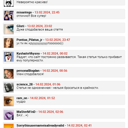
Невероятно красиво!
misantego -
13.02.2024, 22:45
отлично!!! Все супер!
Glisti -
13.02.2024, 23:02
Дуже сподобалася ваша стаття
Pontius_Pilatus_jr -
13.02.2024, 23:47
ух ти як крууууууууууутооооооо))
KyshaiteVkysno -
14.02.2024, 00:02
Радует, что сайт постоянно развивается. Такая статья только прибавит
ему популярности.
personalBogdan -
14.02.2024, 00:56
Мені сподобалося!
science_28 -
14.02.2024, 01:06
Статья не однозначная - нельзя бросаться в крайности.
ram_on -
14.02.2024, 01:52
мудро
MaSterM1nD -
14.02.2024, 02:06
ВАУ....=)
Sorrythisusernameisalreadyvalid -
14.02.2024, 02:41