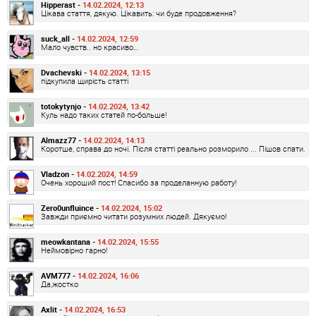
Hipperast -
14.02.2024, 12:13
Цікава стаття, дякую. Цікавить: чи буде продовження?
suck_all -
14.02.2024, 12:59
Мало чувств.. но красиво…
Dvachevski -
14.02.2024, 13:15
підкупила щирість статті
totokytynjo -
14.02.2024, 13:42
Куль надо таких статей по-больше!
Almazz77 -
14.02.2024, 14:13
Коротше, справа до ночі. Після статті реально розморило ... Пішов спати.
Vladzon -
14.02.2024, 14:59
Очень хороший пост! Спасибо за проделанную работу!
Zero0unfluince -
14.02.2024, 15:02
Завжди приємно читати розумних людей. Дякуємо!
meowkantana -
14.02.2024, 15:55
Неймовірно гарно!
AVM777 -
14.02.2024, 16:06
Да,жостко
Axlit -
14.02.2024, 16:53