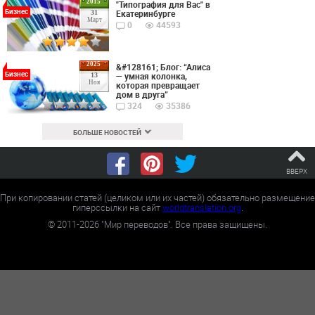
2015
"Типография для Вас" в
Бизнес
Екатеринбурге
31
Март
0
44593
2025
&#128161; Блог: “Алиса
Бизнес
— умная колонка,
13
Ноя
которая превращает
дом в друга”
324
35386
БОЛЬШЕ НОВОСТЕЙ
ВВЕРХ
При копировании статей (целиком или их частей) обязательно размещение
гиперссылки на сайт
worldtranslation.org
.
©
2011-2026
"Мир переводов". Все права защищены.