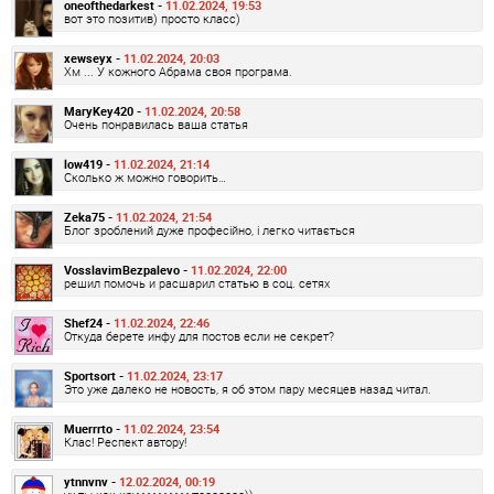
oneofthedarkest -
11.02.2024, 19:53
вот это позитив) просто класс)
xewseyx -
11.02.2024, 20:03
Хм ... У кожного Абрама своя програма.
MaryKey420 -
11.02.2024, 20:58
Очень понравилась ваша статья
low419 -
11.02.2024, 21:14
Сколько ж можно говорить…
Zeka75 -
11.02.2024, 21:54
Блог зроблений дуже професійно, і легко читається
VosslavimBezpalevo -
11.02.2024, 22:00
решил помочь и расшарил статью в соц. сетях
Shef24 -
11.02.2024, 22:46
Откуда берете инфу для постов если не секрет?
Sportsort -
11.02.2024, 23:17
Это уже далеко не новость, я об этом пару месяцев назад читал.
Muerrrto -
11.02.2024, 23:54
Клас! Респект автору!
ytnnvnv -
12.02.2024, 00:19