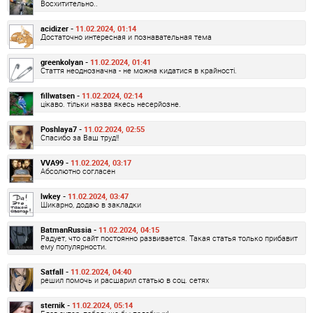
Восхитительно..
acidizer -
11.02.2024, 01:14
Достаточно интересная и познавательная тема
greenkolyan -
11.02.2024, 01:41
Стаття неоднозначна - не можна кидатися в крайності.
fillwatsen -
11.02.2024, 02:14
цікаво. тільки назва якесь несерйозне.
Poshlaya7 -
11.02.2024, 02:55
Спасибо за Ваш труд!!
VVA99 -
11.02.2024, 03:17
Абсолютно согласен
lwkey -
11.02.2024, 03:47
Шикарно, додаю в закладки
BatmanRussia -
11.02.2024, 04:15
Радует, что сайт постоянно развивается. Такая статья только прибавит
ему популярности.
Satfall -
11.02.2024, 04:40
решил помочь и расшарил статью в соц. сетях
sternik -
11.02.2024, 05:14