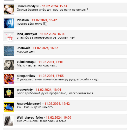
JamesRandy96 -
11.02.2024, 15:14
Откуда берете инфу для постов если не секрет?
Plastion -
11.02.2024, 15:42
просто афигенно !!!!))
land_surveyor -
11.02.2024, 16:00
спасибо за интересную ретроспективу!
JhonGalt -
11.02.2024, 16:52
хороша ідея.
xukukomopu -
11.02.2024, 17:01
Мало чувств.. но красиво…
alexgutnikov -
11.02.2024, 17:55
С уводольствием пожал бы автору руку, его сайт - чудо.
predve4niy -
11.02.2024, 18:04
Блог зроблений дуже професійно, і легко читається
AndreyMorozov1 -
11.02.2024, 18:42
Хм… Очень даже ничего.
Well_played_folks -
11.02.2024, 19:00
Досить цікава і пізнавальна тема