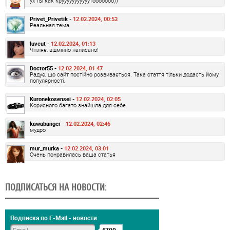
ух ты как крууууууууууутооооооо))
Privet_Privetik -
12.02.2024, 00:53
Реальная тема
luvcut -
12.02.2024, 01:13
Чіпляє, відмінно написано!
Doctor55 -
12.02.2024, 01:47
Радує, що сайт постійно розвивається. Така стаття тільки додасть йому
популярності.
Kuronekosensei -
12.02.2024, 02:05
Корисного багато знайшла для себе
kawabanger -
12.02.2024, 02:46
мудро
mur_murka -
12.02.2024, 03:01
Очень понравилась ваша статья
ПОДПИСАТЬСЯ НА НОВОСТИ:
Подписка по E-Mail - новости