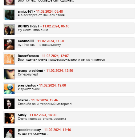
Блог супер, побольше бы подобных!
amigo161 -
11.02.2024, 05:48
я в восторге от Вашего стиля
BONDSTREET -
11.02.2024, 06:10
Ну жесть звичайно ...
Kardinalllll -
11.02.2024, 11:58
ну, нічо так ... в загальному.
DanteYamato -
11.02.2024, 12:07
Блог сделан очень профессионально, и легко читается
trump_president -
11.02.2024, 12:50
Супер-пупер!
presidentus -
11.02.2024, 13:00
Изумительно!
hekixo -
11.02.2024, 13:46
Спасибо за интересный материал!
Sdnly -
11.02.2024, 14:08
Очень познавательно, респект
goodtimetoday -
11.02.2024, 14:46
ну що тут скажеш ...