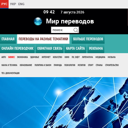
РУС
УКР
ENG
09:42
7 августа 2026
Мир переводов
ГЛАВНАЯ
ПЕРЕВОДЫ НА РАЗНЫЕ ТЕМАТИКИ
БОЛЬШЕ ПЕРЕВОДОВ
ОНЛАЙН ПЕРЕВОДЧИК
ОБРАТНАЯ СВЯЗЬ
КАРТА САЙТА
РЕКЛАМА
АВТО
БИЗНЕС
ЭКОНОМИКА
ЗДОРОВЬЕ
ИНТЕРНЕТ
ИСКУССТВО
КИНО
ПК, СОФТ
ЛИТЕРАТУРА
МЕДИЦИНА
МУЗЫКА
НАУКА И ТЕХНИКА
ОБРАЗОВАНИЕ
ПОЛИТИКА И ЗАКОН
ПРИРОДА
ПСИХОЛОГИЯ
РЕЛИГИЯ
СПОРТ
СТРАНЫ
СТРОИТЕЛЬСТВО
ТЕХ. ДОКУМЕНТАЦИЯ