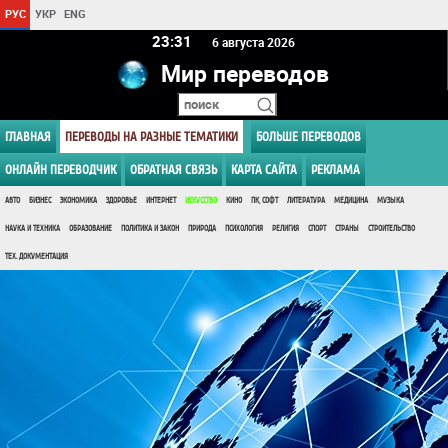
РУС
УКР
ENG
23 31
6 августа 2026
Мир переводов
ГЛАВНАЯ
ПЕРЕВОДЫ НА РАЗНЫЕ ТЕМАТИКИ
БОЛЬШЕ ПЕРЕВОДОВ
ОНЛАЙН ПЕРЕВОДЧИК
ОБРАТНАЯ СВЯЗЬ
КАРТА САЙТА
РЕКЛАМА
АВТО
БИЗНЕС
ЭКОНОМИКА
ЗДОРОВЬЕ
ИНТЕРНЕТ
ИСКУССТВО
КИНО
ПК, СОФТ
ЛИТЕРАТУРА
МЕДИЦИНА
МУЗЫКА
НАУКА И ТЕХНИКА
ОБРАЗОВАНИЕ
ПОЛИТИКА И ЗАКОН
ПРИРОДА
ПСИХОЛОГИЯ
РЕЛИГИЯ
СПОРТ
СТРАНЫ
СТРОИТЕЛЬСТВО
ТЕХ. ДОКУМЕНТАЦИЯ