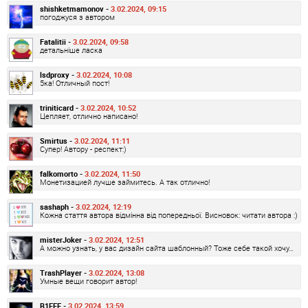
shishketmamonov -
3.02.2024, 09:15
погоджуся з автором
Fatalitii -
3.02.2024, 09:58
детальніше ласка
lsdproxy -
3.02.2024, 10:08
5ка! Отличный пост!
triniticard -
3.02.2024, 10:52
Цепляет, отлично написано!
Smirtus -
3.02.2024, 11:11
Супер! Автору - респект:)
falkomorto -
3.02.2024, 11:50
Монетизацией лучше займитесь. А так отлично!
sashaph -
3.02.2024, 12:19
Кожна стаття автора відмінна від попередньої. Висновок: читати автора :)
misterJoker -
3.02.2024, 12:51
А можно узнать, у вас дизайн сайта шаблонный? Тоже себе такой хочу…
TrashPlayer -
3.02.2024, 13:08
Умные вещи говорит автор!
B1EEE -
3.02.2024, 13:59