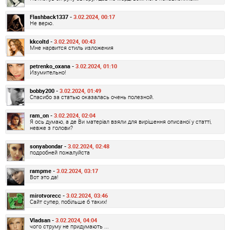
Flashback1337 -
3.02.2024, 00:17
Не верю.
kkcoltd -
3.02.2024, 00:43
Мне нарвится стиль изложения
petrenko_oxana -
3.02.2024, 01:10
Изумительно!
bobby200 -
3.02.2024, 01:49
Спасибо за статью оказалась очень полезной.
ram_on -
3.02.2024, 02:04
Я ось думаю, а де Ви матеріал взяли для вирішення описаної у статті,
невже з голови?
sonyabondar -
3.02.2024, 02:48
подробней пожалуйста
rampme -
3.02.2024, 03:17
Вот это да!
mirotvorecc -
3.02.2024, 03:46
Сайт супер, побільше б таких!
Vladsan -
3.02.2024, 04:04
чого струму не придумають ...