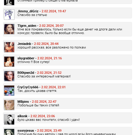
отличный пример стоящего материала
Jimmy_diGriz -
2.02.2024, 19:47
Спасибо за статью
Tlgrm_aiden -
2.02.2024, 20:07
Мне все понравилось, только если бы еще денег на длоге дали или
конкурс провели, было бы вообще отлично.
Jeniadnb -
2.02.2024, 20:44
хороший рассказ, все разложено по полкам
skygrabber -
2.02.2024, 21:16
отлично !!! Все супер!
R00tpwn3d -
2.02.2024, 21:52
Спасибо за интересный материал!
CryCryCry666 -
2.02.2024, 22:01
Так, досить цікава стаття.
MBpies -
2.02.2024, 22:47
Побольше бы таких статей
alksnk -
2.02.2024, 23:06
було цікаво вас почитати, спасибі і удачі!
ssoryjesus -
2.02.2024, 23:49
Потиснув би руку автору, і дав по морді всім його ненависникам.