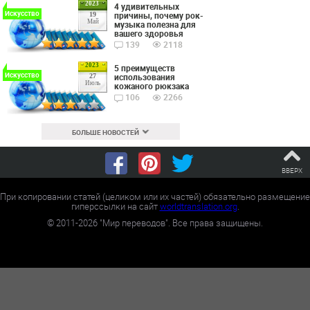
2023
4 удивительных
Искусство
причины, почему рок-
19
Май
музыка полезна для
вашего здоровья
139
2118
2023
5 преимуществ
Искусство
использования
27
Июль
кожаного рюкзака
106
2266
БОЛЬШЕ НОВОСТЕЙ
ВВЕРХ
При копировании статей (целиком или их частей) обязательно размещение
гиперссылки на сайт
worldtranslation.org
.
©
2011-2026
"Мир переводов". Все права защищены.