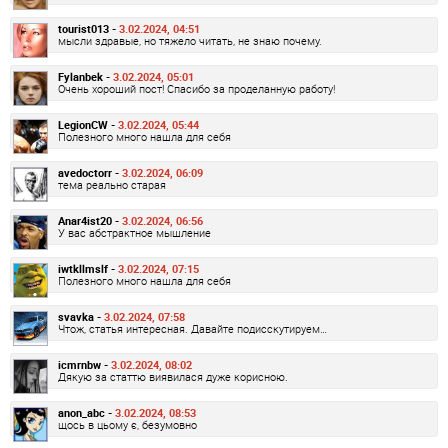
tourist013 -
3.02.2024, 04:51
мысли здравые, но тяжело читать, не знаю почему.
Fylanbek -
3.02.2024, 05:01
Очень хороший пост! Спасибо за проделанную работу!
LegionCW -
3.02.2024, 05:44
Полезного много нашла для себя
avedoctorr -
3.02.2024, 06:09
тема реально старая
Anar4ist20 -
3.02.2024, 06:56
У вас абстрактное мышление
iwtkllmslf -
3.02.2024, 07:15
Полезного много нашла для себя
svavka -
3.02.2024, 07:58
Чтож, статья интересная. Давайте подисскутируем…
icmrnbw -
3.02.2024, 08:02
Дякую за статтю виявилася дуже корисною.
anon_abc -
3.02.2024, 08:53
щось в цьому є, безумовно