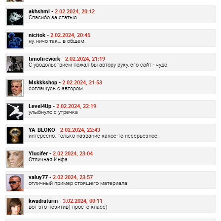
akhshml -
2.02.2024, 20:12
Спасибо за статью
nicitok -
2.02.2024, 20:45
ну, ничо так… в общем.
timofirework -
2.02.2024, 21:19
С уводольствием пожал бы автору руку, его сайт - чудо.
Mskkkshop -
2.02.2024, 21:53
соглашусь с автором
Level4Up -
2.02.2024, 22:19
улыбнуло с утречка
YA_BLOKO -
2.02.2024, 22:43
интересно. только название какое-то несерьезное.
Ylucifer -
2.02.2024, 23:04
Отличная Инфа
valuy77 -
2.02.2024, 23:57
отличный пример стоящего материала
kwadraturin -
3.02.2024, 00:11
вот это позитив) просто класс)