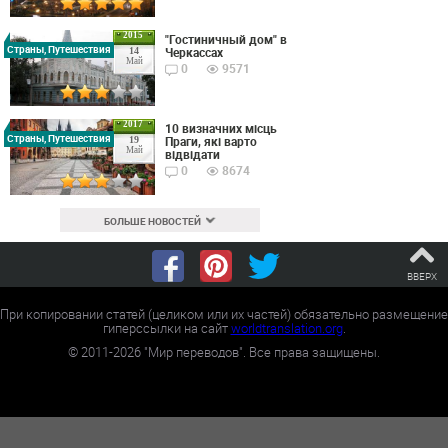
2015
"Гостиничный дом" в
Страны, Путешествия
Черкассах
14
Май
0
9571
2017
10 визначних місць
Страны, Путешествия
Праги, які варто
19
Май
відвідати
0
8674
БОЛЬШЕ НОВОСТЕЙ
ВВЕРХ
При копировании статей (целиком или их частей) обязательно размещение
гиперссылки на сайт
worldtranslation.org
.
©
2011-2026
"Мир переводов". Все права защищены.