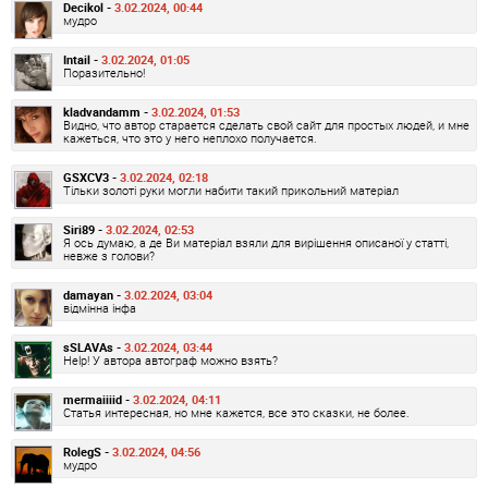
Decikol -
3.02.2024, 00:44
мудро
Intail -
3.02.2024, 01:05
Поразительно!
kladvandamm -
3.02.2024, 01:53
Видно, что автор старается сделать свой сайт для простых людей, и мне
кажеться, что это у него неплохо получается.
GSXCV3 -
3.02.2024, 02:18
Тільки золоті руки могли набити такий прикольний матеріал
Siri89 -
3.02.2024, 02:53
Я ось думаю, а де Ви матеріал взяли для вирішення описаної у статті,
невже з голови?
damayan -
3.02.2024, 03:04
відмінна інфа
sSLAVAs -
3.02.2024, 03:44
Help! У автора автограф можно взять?
mermaiiiid -
3.02.2024, 04:11
Статья интересная, но мне кажется, все это сказки, не более.
RolegS -
3.02.2024, 04:56
мудро