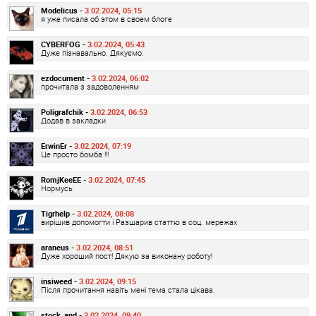
Modelicus -
3.02.2024, 05:15
я уже писала об этом в своем блоге
CYBERFOG -
3.02.2024, 05:43
Дуже пізнавально. Дякуємо.
ezdocument -
3.02.2024, 06:02
прочитала з задоволенням
Poligrafchik -
3.02.2024, 06:53
Додав в закладки
ErwinEr -
3.02.2024, 07:19
Це просто бомба !!!
RomjKeeEE -
3.02.2024, 07:45
Нормусь
Tigrhelp -
3.02.2024, 08:08
вирішив допомогти і Разшарив статтю в соц. мережах
araneus -
3.02.2024, 08:51
Дуже хороший пост! Дякую за виконану роботу!
insiweed -
3.02.2024, 09:15
Після прочитання навіть мені тема стала цікава.
stock_and -
3.02.2024, 09:40