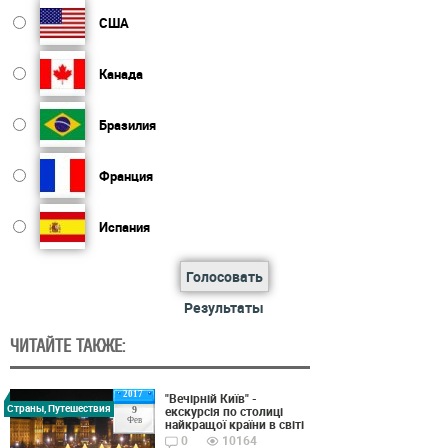
США
Канада
Бразилия
Франция
Испания
Голосовать
Результаты
ЧИТАЙТЕ ТАКЖЕ:
2017
"Вечірній Київ" -
Страны, Путешествия
екскурсія по столиці
9
Фев
найкращої країни в світі
0
10164