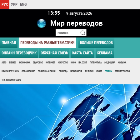
РУС
УКР
ENG
13 55
9 августа 2026
Мир переводов
ГЛАВНАЯ
ПЕРЕВОДЫ НА РАЗНЫЕ ТЕМАТИКИ
БОЛЬШЕ ПЕРЕВОДОВ
ОНЛАЙН ПЕРЕВОДЧИК
ОБРАТНАЯ СВЯЗЬ
КАРТА САЙТА
РЕКЛАМА
АВТО
БИЗНЕС
ЭКОНОМИКА
ЗДОРОВЬЕ
ИНТЕРНЕТ
ИСКУССТВО
КИНО
ПК, СОФТ
ЛИТЕРАТУРА
МЕДИЦИНА
МУЗЫКА
НАУКА И ТЕХНИКА
ОБРАЗОВАНИЕ
ПОЛИТИКА И ЗАКОН
ПРИРОДА
ПСИХОЛОГИЯ
РЕЛИГИЯ
СПОРТ
СТРАНЫ
СТРОИТЕЛЬСТВО
ТЕХ. ДОКУМЕНТАЦИЯ