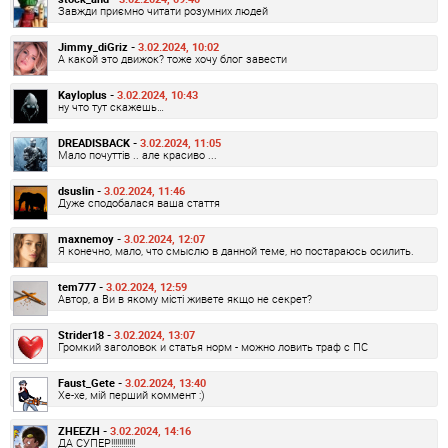
Завжди приємно читати розумних людей
Jimmy_diGriz -
3.02.2024, 10:02
А какой это движок? тоже хочу блог завести
Kayloplus -
3.02.2024, 10:43
ну что тут скажешь…
DREADISBACK -
3.02.2024, 11:05
Мало почуттів .. але красиво ...
dsuslin -
3.02.2024, 11:46
Дуже сподобалася ваша стаття
maxnemoy -
3.02.2024, 12:07
Я конечно, мало, что смыслю в данной теме, но постараюсь осилить.
tem777 -
3.02.2024, 12:59
Автор, а Ви в якому місті живете якщо не секрет?
Strider18 -
3.02.2024, 13:07
Громкий заголовок и статья норм - можно ловить траф с ПС
Faust_Gete -
3.02.2024, 13:40
Хе-хе, мій перший коммент :)
ZHEEZH -
3.02.2024, 14:16
ДА СУПЕР!!!!!!!!!!!!