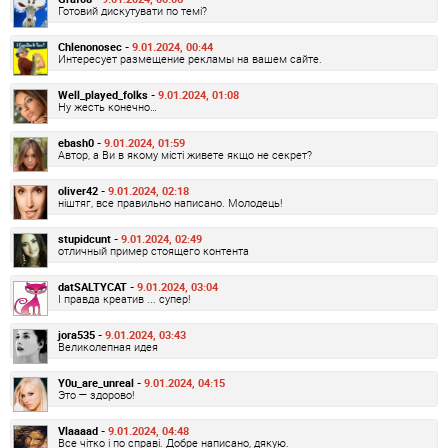
Готовий дискутувати по темі?
Chlenonosec -
9.01.2024, 00:44
Интересует размещение рекламы на вашем сайте.
Well_played_folks -
9.01.2024, 01:08
Ну жесть конечно…
ebash0 -
9.01.2024, 01:59
Автор, а Ви в якому місті живете якщо не секрет?
oliver42 -
9.01.2024, 02:18
ніштяг, все правильно написано. Молодець!
stupidcunt -
9.01.2024, 02:49
отличный пример стоящего контента
datSALTYCAT -
9.01.2024, 03:04
І правда креатив ... супер!
jora535 -
9.01.2024, 03:43
Великолепная идея
Y0u_are_unreal -
9.01.2024, 04:15
Это — здорово!
Vlaaaad -
9.01.2024, 04:48
Все чітко і по справі. Добре написано, дякую.