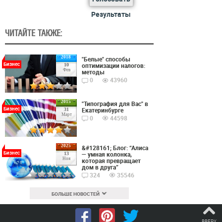
Результаты
ЧИТАЙТЕ ТАКЖЕ:
2018
"Белые" способы
Бизнес
оптимизации налогов:
10
Фев
методы
0
43960
2015
"Типография для Вас" в
Бизнес
Екатеринбурге
31
Март
0
44598
2025
&#128161; Блог: “Алиса
Бизнес
— умная колонка,
13
Ноя
которая превращает
дом в друга”
324
35546
БОЛЬШЕ НОВОСТЕЙ
ВВЕРХ