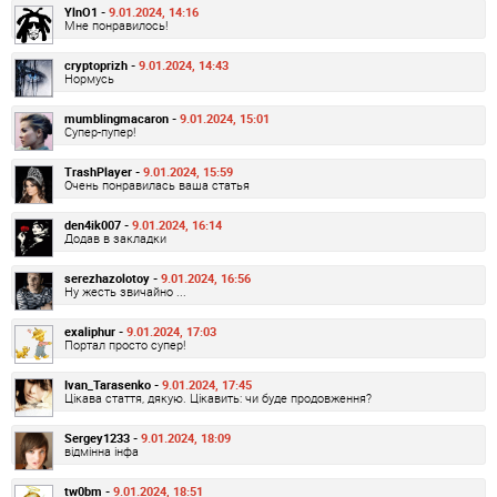
YlnO1 -
9.01.2024, 14:16
Мне понравилось!
cryptoprizh -
9.01.2024, 14:43
Нормусь
mumblingmacaron -
9.01.2024, 15:01
Супер-пупер!
TrashPlayer -
9.01.2024, 15:59
Очень понравилась ваша статья
den4ik007 -
9.01.2024, 16:14
Додав в закладки
serezhazolotoy -
9.01.2024, 16:56
Ну жесть звичайно ...
exaliphur -
9.01.2024, 17:03
Портал просто супер!
Ivan_Tarasenko -
9.01.2024, 17:45
Цікава стаття, дякую. Цікавить: чи буде продовження?
Sergey1233 -
9.01.2024, 18:09
відмінна інфа
tw0bm -
9.01.2024, 18:51