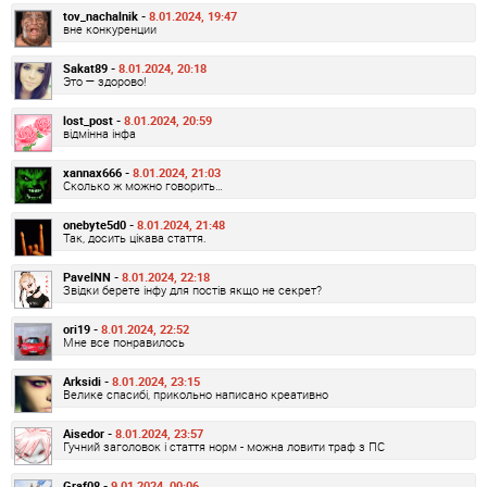
tov_nachalnik -
8.01.2024, 19:47
вне конкуренции
Sakat89 -
8.01.2024, 20:18
Это — здорово!
lost_post -
8.01.2024, 20:59
відмінна інфа
xannax666 -
8.01.2024, 21:03
Сколько ж можно говорить…
onebyte5d0 -
8.01.2024, 21:48
Так, досить цікава стаття.
PavelNN -
8.01.2024, 22:18
Звідки берете інфу для постів якщо не секрет?
ori19 -
8.01.2024, 22:52
Мне все понравилось
Arksidi -
8.01.2024, 23:15
Велике спасибі, прикольно написано креативно
Aisedor -
8.01.2024, 23:57
Гучний заголовок і стаття норм - можна ловити траф з ПС
Graf08 -
9.01.2024, 00:06