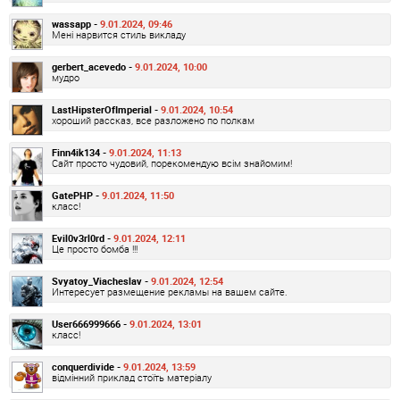
wassapp -
9.01.2024, 09:46
Мені нарвится стиль викладу
gerbert_acevedo -
9.01.2024, 10:00
мудро
LastHipsterOfImperial -
9.01.2024, 10:54
хороший рассказ, все разложено по полкам
Finn4ik134 -
9.01.2024, 11:13
Сайт просто чудовий, порекомендую всім знайомим!
GatePHP -
9.01.2024, 11:50
класс!
Evil0v3rl0rd -
9.01.2024, 12:11
Це просто бомба !!!
Svyatoy_Viacheslav -
9.01.2024, 12:54
Интересует размещение рекламы на вашем сайте.
User666999666 -
9.01.2024, 13:01
класс!
conquerdivide -
9.01.2024, 13:59
відмінний приклад стоїть матеріалу