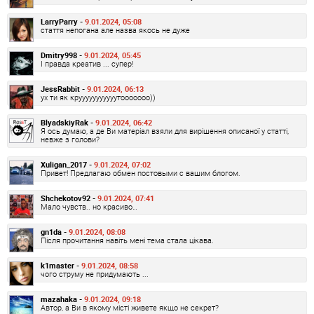
LarryParry -
9.01.2024, 05:08
стаття непогана але назва якось не дуже
Dmitry998 -
9.01.2024, 05:45
І правда креатив ... супер!
JessRabbit -
9.01.2024, 06:13
ух ти як крууууууууууутооооооо))
BlyadskiyRak -
9.01.2024, 06:42
Я ось думаю, а де Ви матеріал взяли для вирішення описаної у статті,
невже з голови?
Xuligan_2017 -
9.01.2024, 07:02
Привет! Предлагаю обмен постовыми с вашим блогом.
Shchekotov92 -
9.01.2024, 07:41
Мало чувств.. но красиво…
gn1da -
9.01.2024, 08:08
Після прочитання навіть мені тема стала цікава.
k1master -
9.01.2024, 08:58
чого струму не придумають ...
mazahaka -
9.01.2024, 09:18
Автор, а Ви в якому місті живете якщо не секрет?