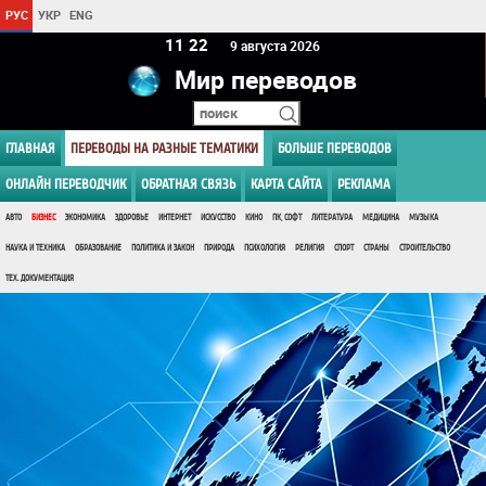
РУС
УКР
ENG
11:22
9 августа 2026
Мир переводов
ГЛАВНАЯ
ПЕРЕВОДЫ НА РАЗНЫЕ ТЕМАТИКИ
БОЛЬШЕ ПЕРЕВОДОВ
ОНЛАЙН ПЕРЕВОДЧИК
ОБРАТНАЯ СВЯЗЬ
КАРТА САЙТА
РЕКЛАМА
АВТО
БИЗНЕС
ЭКОНОМИКА
ЗДОРОВЬЕ
ИНТЕРНЕТ
ИСКУССТВО
КИНО
ПК, СОФТ
ЛИТЕРАТУРА
МЕДИЦИНА
МУЗЫКА
НАУКА И ТЕХНИКА
ОБРАЗОВАНИЕ
ПОЛИТИКА И ЗАКОН
ПРИРОДА
ПСИХОЛОГИЯ
РЕЛИГИЯ
СПОРТ
СТРАНЫ
СТРОИТЕЛЬСТВО
ТЕХ. ДОКУМЕНТАЦИЯ