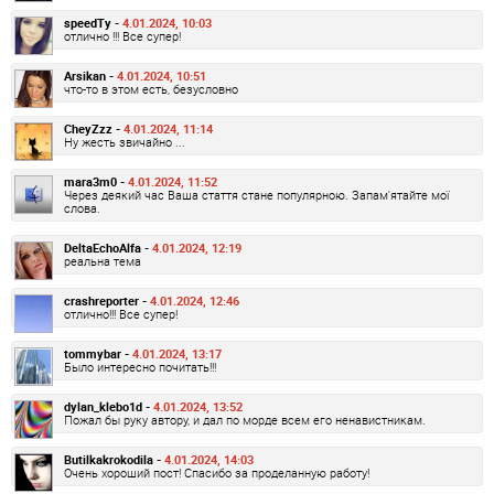
speedTy -
4.01.2024, 10:03
отлично !!! Все супер!
Arsikan -
4.01.2024, 10:51
что-то в этом есть, безусловно
CheyZzz -
4.01.2024, 11:14
Ну жесть звичайно ...
mara3m0 -
4.01.2024, 11:52
Через деякий час Ваша стаття стане популярною. Запам'ятайте мої
слова.
DeltaEchoAlfa -
4.01.2024, 12:19
реальна тема
crashreporter -
4.01.2024, 12:46
отлично!!! Все супер!
tommybar -
4.01.2024, 13:17
Было интересно почитать!!!
dylan_klebo1d -
4.01.2024, 13:52
Пожал бы руку автору, и дал по морде всем его ненавистникам.
Butilkakrokodila -
4.01.2024, 14:03
Очень хороший пост! Спасибо за проделанную работу!