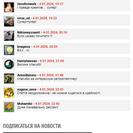
timofirework -
4.01.2024, 19:17
І правда креатив ... супер!
virus_od -
4.01.2024, 19:53
Супер-пупер!
Niktoneyznaett -
4.01.2024, 20:10
Було цікаво почитати !!!
kraqatos -
4.01.2024, 20:59
ВАУ....=)
Hastyhassan -
4.01.2024, 21:04
Велике спасибі!
AntonBatono -
4.01.2024, 21:48
спасибо за интересную ретроспективу!
eugene_eeee -
4.01.2024, 22:01
Стаття неоднозначна - не можна кидатися в крайності.
Muhamkir -
4.01.2024, 22:43
Дуже пізнавально, респект
ПОДПИСАТЬСЯ НА НОВОСТИ: