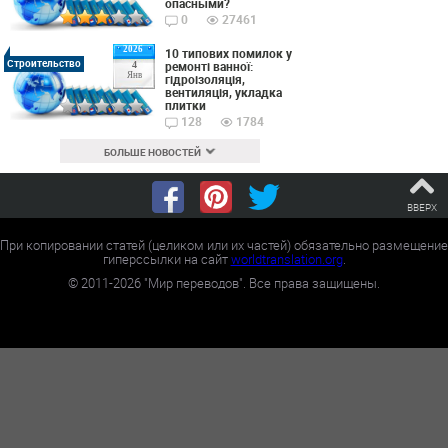
опасными?
0
27461
2026
10 типових помилок у
Строительство
ремонті ванної:
4
Янв
гідроізоляція,
вентиляція, укладка
плитки
128
1784
БОЛЬШЕ НОВОСТЕЙ
ВВЕРХ
При копировании статей (целиком или их частей) обязательно размещение
гиперссылки на сайт
worldtranslation.org
.
©
2011-2026
"Мир переводов". Все права защищены.