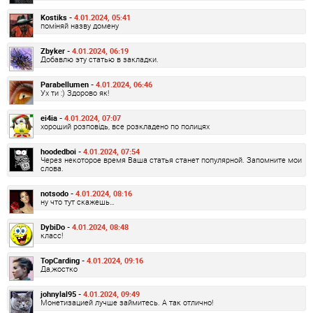
Kostiks -
4.01.2024, 05:41
поміняй назву домену
Zbyker -
4.01.2024, 06:19
Добавлю эту статью в закладки.
Parabellumen -
4.01.2024, 06:46
Ух ти :) Здорово як!
ei4ia -
4.01.2024, 07:07
хороший розповідь, все розкладено по полицях
hoodedboi -
4.01.2024, 07:54
Через некоторое время Ваша статья станет популярной. Запомните мои
слова.
notsodo -
4.01.2024, 08:16
ну что тут скажешь…
DybiDo -
4.01.2024, 08:48
класс!
TopCarding -
4.01.2024, 09:16
Да,жостко
johnylal95 -
4.01.2024, 09:49
Монетизацией лучше займитесь. А так отлично!