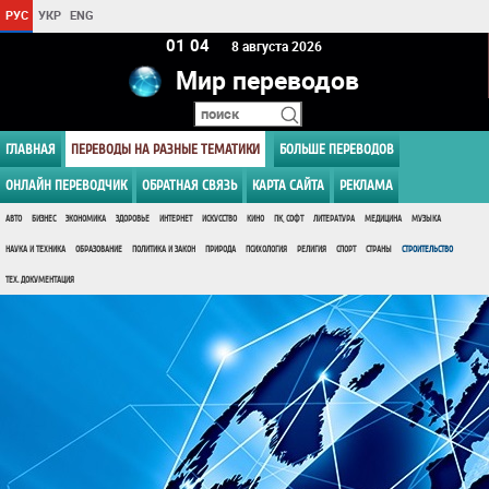
РУС
УКР
ENG
01:04
8 августа 2026
Мир переводов
ГЛАВНАЯ
ПЕРЕВОДЫ НА РАЗНЫЕ ТЕМАТИКИ
БОЛЬШЕ ПЕРЕВОДОВ
ОНЛАЙН ПЕРЕВОДЧИК
ОБРАТНАЯ СВЯЗЬ
КАРТА САЙТА
РЕКЛАМА
АВТО
БИЗНЕС
ЭКОНОМИКА
ЗДОРОВЬЕ
ИНТЕРНЕТ
ИСКУССТВО
КИНО
ПК, СОФТ
ЛИТЕРАТУРА
МЕДИЦИНА
МУЗЫКА
НАУКА И ТЕХНИКА
ОБРАЗОВАНИЕ
ПОЛИТИКА И ЗАКОН
ПРИРОДА
ПСИХОЛОГИЯ
РЕЛИГИЯ
СПОРТ
СТРАНЫ
СТРОИТЕЛЬСТВО
ТЕХ. ДОКУМЕНТАЦИЯ