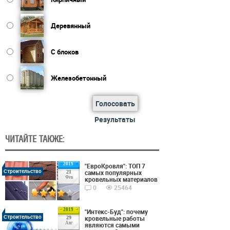
Деревянный
С блоков
Железобетонный
Голосовать
Результаты
ЧИТАЙТЕ ТАКЖЕ:
2019
"ЕвроКровля": ТОП 7
Строительство
самых популярных
21
Фев
кровельных материалов
0
25464
2019
"Интекс-Буд": почему
Строительство
кровельные работы
29
Авг
являются самыми