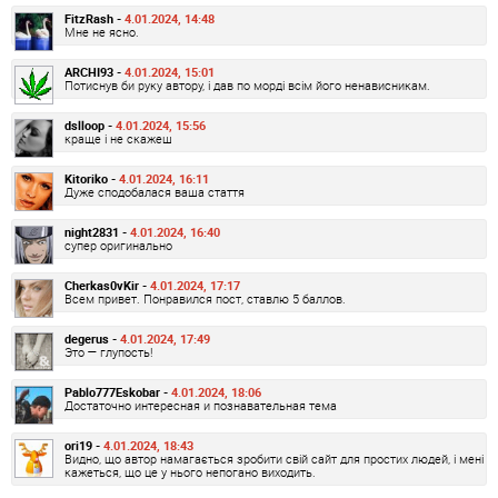
FitzRash -
4.01.2024, 14:48
Мне не ясно.
ARCHI93 -
4.01.2024, 15:01
Потиснув би руку автору, і дав по морді всім його ненависникам.
dslloop -
4.01.2024, 15:56
краще і не скажеш
Kitoriko -
4.01.2024, 16:11
Дуже сподобалася ваша стаття
night2831 -
4.01.2024, 16:40
супер оригинально
Cherkas0vKir -
4.01.2024, 17:17
Всем привет. Понравился пост, ставлю 5 баллов.
degerus -
4.01.2024, 17:49
Это — глупость!
Pablo777Eskobar -
4.01.2024, 18:06
Достаточно интересная и познавательная тема
ori19 -
4.01.2024, 18:43
Видно, що автор намагається зробити свій сайт для простих людей, і мені
кажеться, що це у нього непогано виходить.