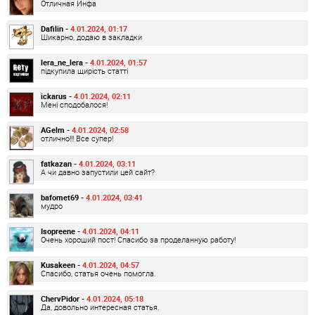
Отличная Инфа
Dafilin -
4.01.2024, 01:17
Шикарно, додаю в закладки
lera_ne_lera -
4.01.2024, 01:57
підкупила щирість статті
ickarus -
4.01.2024, 02:11
Мені сподобалося!
AGelm -
4.01.2024, 02:58
отлично!!! Все супер!
fatkazan -
4.01.2024, 03:11
А чи давно запустили цей сайт?
bafomet69 -
4.01.2024, 03:41
мудро
Isopreene -
4.01.2024, 04:11
Очень хороший пост! Спасибо за проделанную работу!
Kusakeen -
4.01.2024, 04:57
Спасибо, статья очень помогла.
ChervPidor -
4.01.2024, 05:18
Да, довольно интересная статья.